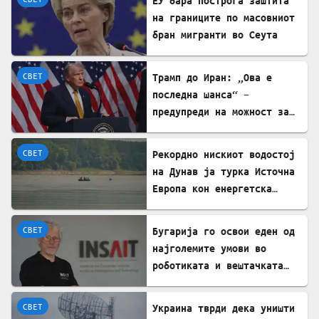
ЕУ бара построга заштита
на границите по масовниот
бран мигранти во Сеута
СВЕТ
Трамп до Иран: „Ова е
последна шанса“ –
предупреди на можност за
„обезглавување“
СВЕТ
Рекордно нискиот водостој
на Дунав ја турка Источна
Европа кон енергетска
криза
СВЕТ
Бугарија го освои еден од
најголемите умови во
роботиката и вештачката
интелигенција – ќе работи
во ИНСАИТ
СВЕТ
Украина тврди дека уништи