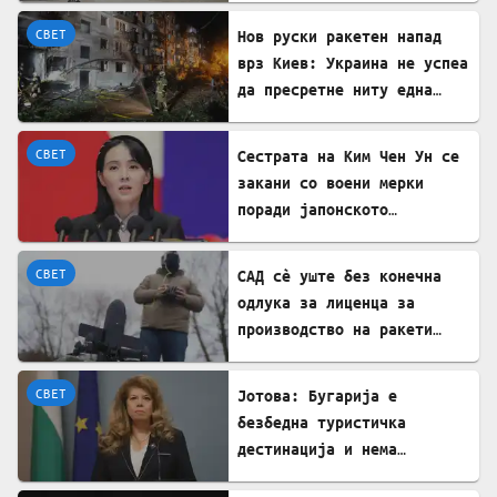
СВЕТ
Нов руски ракетен напад
врз Киев: Украина не успеа
да пресретне ниту една
ракета
СВЕТ
Сестрата на Ким Чен Ун се
закани со воени мерки
поради јапонското
вооружување
СВЕТ
САД сè уште без конечна
одлука за лиценца за
производство на ракети
„Патриот“ во Украина
СВЕТ
Јотова: Бугарија е
безбедна туристичка
дестинација и нема
директни закани