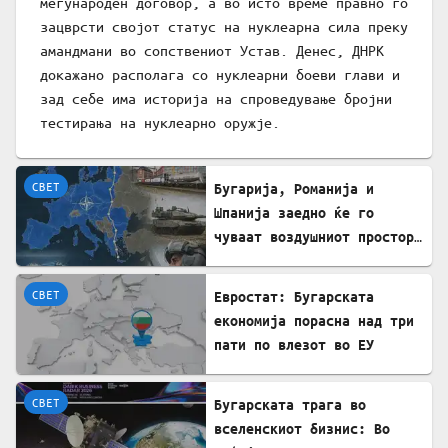
меѓународен договор, а во исто време правно го
зацврсти својот статус на нуклеарна сила преку
амандмани во сопствениот Устав. Денес, ДНРК
докажано располага со нуклеарни боеви глави и
зад себе има историја на спроведување бројни
тестирања на нуклеарно оружје.
СВЕТ
Бугарија, Романија и
Шпанија заедно ќе го
чуваат воздушниот простор
на НАТО
СВЕТ
Евростат: Бугарската
економија порасна над три
пати по влезот во ЕУ
СВЕТ
Бугарската трага во
вселенскиот бизнис: Во