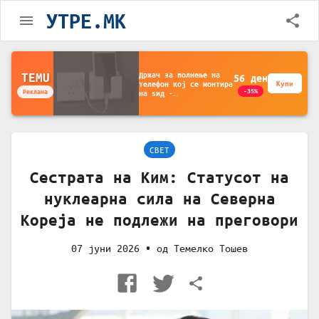
УТРЕ.MK
Држач за полнење на
TEMU
56
ден
телефон кој се монтира
Купи
-35%
Реклама
на ѕид -
Мултифункционален
пластичен организатор
за чување на покрај
кревет и за ТВ
далечински управувач
СВЕТ
Сестрата на Ким: Статусот на
нуклеарна сила на Северна
Кореја не подлежи на преговори
07 јуни 2026
• од
Темелко Тошев