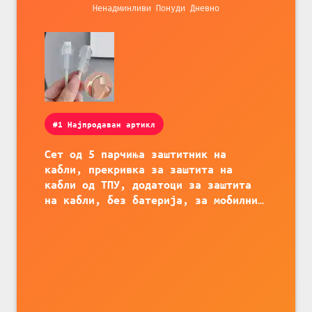
Ненадминливи Понуди Дневно
#1 Најпродаван артикл
Сет од 5 парчиња заштитник на
кабли, прекривка за заштита на
кабли од ТПУ, додатоци за заштита
на кабли, без батерија, за мобилни
телефони, комплет за заштита на
податочни линии