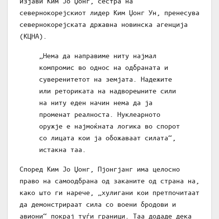
изјави Ким Јо Џонг, сестра на
севернокорејскиот лидер Ким Џонг Ун, пренесува
севернокорејската државна новинска агенција
(КЦНА).
„Нема да направиме ниту најмал
компромис во однос на одбраната и
суверенитетот на земјата. Надежите
или реториката на надворешните сили
на ниту еден начин нема да ја
променат реалноста. Нуклеарното
оружје е најмоќната логика во спорот
со лицата кои ја обожаваат силата“,
истакна таа.
Според Ким Јо Џонг, Пјонгјанг има целосно
право на самоодбрана од заканите од страна на,
како што ги нарече, „хулигани кои претпочитаат
да демонстрираат сила со воени бродови и
авиони“ покрај туѓи граници. Таа додаде дека