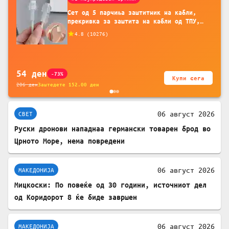
Сет од 5 парчиња заштитник на кабли,
прекривка за заштита на кабли од ТПУ,
додатоци за заштита на кабли, без
4.8
(
10276
)
батерија, за мобилни телефони, комплет
за заштита на податочни линии
54
ден
-73%
Купи сега
206
ден
Заштедете
152.00
ден
06 август 2026
СВЕТ
Руски дронови нападнаа германски товарен брод во
Црното Море, нема повредени
06 август 2026
МАКЕДОНИЈА
Мицкоски: По повеќе од 30 години, источниот дел
од Коридорот 8 ќе биде завршен
06 август 2026
МАКЕДОНИЈА