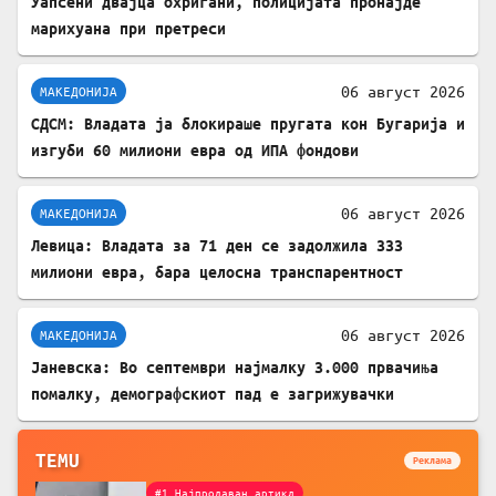
Уапсени двајца охриѓани, полицијата пронајде
марихуана при претреси
06 август 2026
МАКЕДОНИЈА
СДСМ: Владата ја блокираше пругата кон Бугарија и
изгуби 60 милиони евра од ИПА фондови
06 август 2026
МАКЕДОНИЈА
Левица: Владата за 71 ден се задолжила 333
милиони евра, бара целосна транспарентност
06 август 2026
МАКЕДОНИЈА
Јаневска: Во септември најмалку 3.000 првачиња
помалку, демографскиот пад е загрижувачки
TEMU
Реклама
#1 Најпродаван артикл