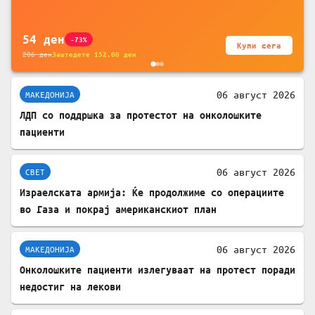
за заштита на податочни линии
54
ден
-73%
Купи сега
206
ден
Заштедете
152.00
ден
06 август 2026
МАКЕДОНИЈА
ЛДП со поддршка за протестот на онколошките
пациенти
06 август 2026
СВЕТ
Израелската армија: Ќе продолжиме со операциите
во Газа и покрај американскиот план
06 август 2026
МАКЕДОНИЈА
Онколошките пациенти излегуваат на протест поради
недостиг на лекови