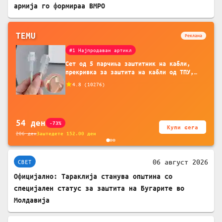
армија го формираа ВМРО
TEMU
Реклама
#1 Најпродаван артикл
Сет од 5 парчиња заштитник на кабли,
прекривка за заштита на кабли од ТПУ,
додатоци за заштита на кабли, без
4.8
(
10276
)
батерија, за мобилни телефони, комплет
за заштита на податочни линии
54
ден
-73%
Купи сега
206
ден
Заштедете
152.00
ден
06 август 2026
СВЕТ
Официјално: Тараклија станува општина со
специјален статус за заштита на Бугарите во
Молдавија