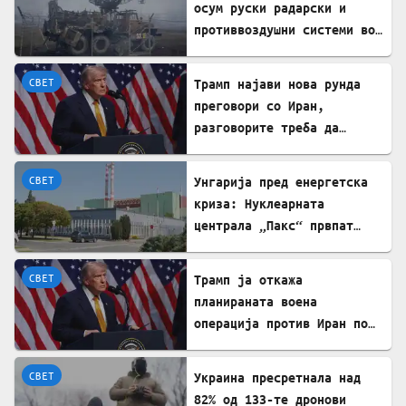
осум руски радарски и
противвоздушни системи во
Краснодар
СВЕТ
Трамп најави нова рунда
преговори со Иран,
разговорите треба да
почнат денес
СВЕТ
Унгарија пред енергетска
криза: Нуклеарната
централа „Пакс“ првпат
целосно запрена по 44
години
СВЕТ
Трамп ја откажа
планираната воена
операција против Иран по
напредокот во преговорите
СВЕТ
Украина пресретнала над
82% од 133-те дронови