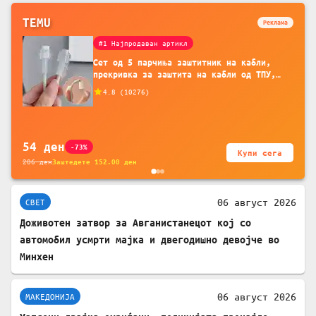
TEMU
Реклама
#1 Најпродаван артикл
Сет од 5 парчиња заштитник на кабли,
прекривка за заштита на кабли од ТПУ,
додатоци за заштита на кабли, без
4.8
(
10276
)
батерија, за мобилни телефони, комплет
за заштита на податочни линии
54
ден
-73%
Купи сега
206
ден
Заштедете
152.00
ден
06 август 2026
СВЕТ
Доживотен затвор за Авганистанецот кој со
автомобил усмрти мајка и двегодишно девојче во
Минхен
06 август 2026
МАКЕДОНИЈА