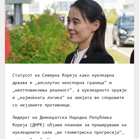
Статусот на Северна Кореја како нуклеарна
држава е „апсолутно неоспорна граница“ и
„неотповиклива реалност“, а нуклеарното оружје
е „најмоќната логика“ на земјата во споровите
со нејзините противници.
Лидерот на Демократска Народна Република
Кореја (ДНРК) објави планови за проширување на
нуклеарните сили „во геометриска прогресија“,