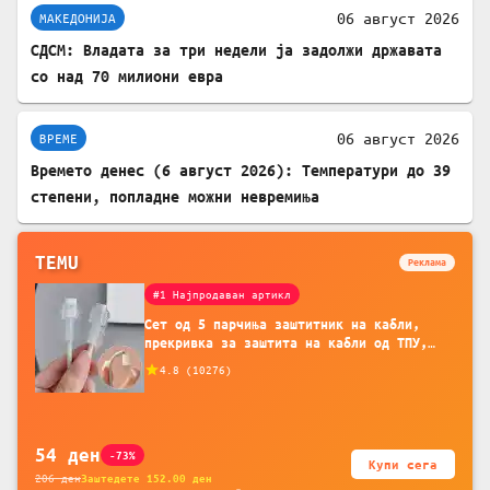
06 август 2026
МАКЕДОНИЈА
СДСМ: Владата за три недели ја задолжи државата
со над 70 милиони евра
06 август 2026
ВРЕМЕ
Времето денес (6 август 2026): Температури до 39
степени, попладне можни невремиња
TEMU
Реклама
#1 Најпродаван артикл
Сет од 5 парчиња заштитник на кабли,
прекривка за заштита на кабли од ТПУ,
додатоци за заштита на кабли, без
4.8
(
10276
)
батерија, за мобилни телефони, комплет
за заштита на податочни линии
54
ден
-73%
Купи сега
206
ден
Заштедете
152.00
ден