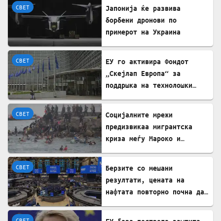
СВЕТ
Јапонија ќе развива
борбени дронови по
примерот на Украина
СВЕТ
ЕУ го активира Фондот
„Скејлап Европа“ за
поддршка на технолошки
компании
СВЕТ
Социјалните мрежи
предизвикаа мигрантска
криза меѓу Мароко и
Шпанија
СВЕТ
Берзите со мешани
резултати, цената на
нафтата повторно почна да
расте
СВЕТ