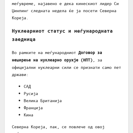
меѓувреме, најавено е дека кинескиот лидер Си
Џинпинг следната недела ќе ја посети Северна
Кореја.
Нуклеарниот статус и меѓународната
заедница
Во рамките на меѓународниот
Договор за
, за
неширење на нуклеарно оружје (НПТ)
официјални нуклеарни сили се признати само пет
држави:
САД
Русија
Велика Британија
Франција
Кина
Северна Кореја, пак, се повлече од овој