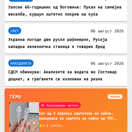
Уапсен 60-годишник од Боговиње: Пукал на семејна
веселба, куршум оштетил покрив на куќа
06 август 2026
СВЕТ
Украина погоди две руски рафинерии, Русија
нападна железничка станица и товарен брод
06 август 2026
МАКЕДОНИЈА
СДСМ обвинува: Анализите за водата во Гостивар
доцнат, а граѓаните се изложени на ризик
TEMU
Реклама
#1 Најпродаван артикл
Сет од 5 парчиња заштитник на кабли,
прекривка за заштита на кабли од ТПУ,
додатоци за заштита на кабли, без
4.8
(
10276
)
батерија, за мобилни телефони, комплет