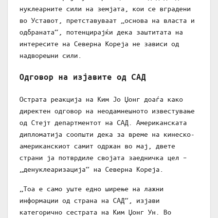
нуклеарните сили на земјата, кои се вградени
во Уставот, претставуваат „основа на власта и
одбраната“, потенцирајќи дека заштитата на
интересите на Северна Кореја не зависи од
надворешни сили.
Одговор на изјавите од САД
Острата реакција на Ким Јо Џонг доаѓа како
директен одговор на неодамнешното известување
од Стејт департментот на САД. Американската
дипломатија соопшти дека за време на кинеско-
американскиот самит одржан во мај, двете
страни ја потврдиле својата заедничка цел –
„денуклеаризација“ на Северна Кореја.
„Тоа е само уште едно ширење на лажни
информации од страна на САД“, изјави
категорично сестрата на Ким Џонг Ун. Во