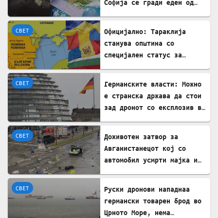
Софија се гради еден од
најголемите вселенски
центри во Европа
СВЕТ
Официјално: Тараклија
станува општина со
специјален статус за
заштита на Бугарите во
Молдавија
СВЕТ
Германските власти: Можно
е странска држава да стои
зад дронот со експлозив во
Лајпциг
СВЕТ
Доживотен затвор за
Авганистанецот кој со
автомобил усмрти мајка и
двегодишно девојче во
Минхен
СВЕТ
Руски дронови нападнаа
германски товарен брод во
Црното Море, нема