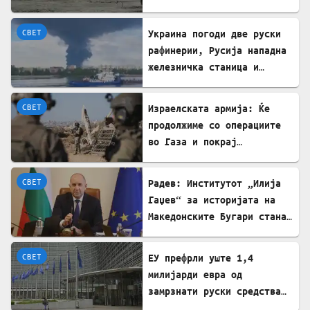
повредени
СВЕТ
Украина погоди две руски
рафинерии, Русија нападна
железничка станица и
товарен брод
СВЕТ
Израелската армија: Ќе
продолжиме со операциите
во Газа и покрај
американскиот план
СВЕТ
Радев: Институтот „Илија
Гаџев“ за историјата на
Македонските Бугари стана
државна сопственост
СВЕТ
ЕУ префрли уште 1,4
милијарди евра од
замрзнати руски средства
за поддршка на Украина