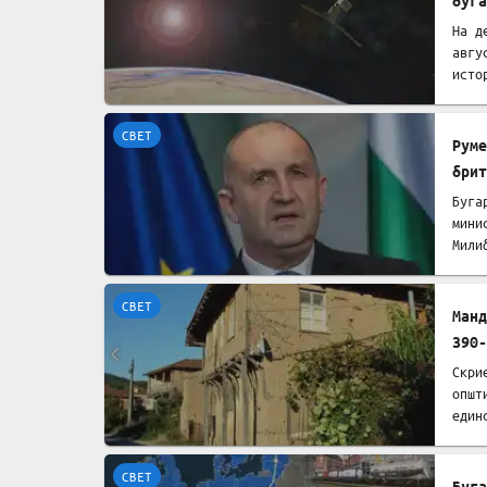
буга
На д
авгу
исто
СВЕТ
Руме
брит
Буга
мини
Мили
СВЕТ
Манд
390-
Скри
општ
един
СВЕТ
Буга