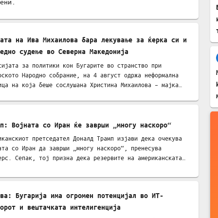
ени.
ата на Ива Михаилова бара лекување за ќерка си и
едно судење во Северна Македонија
сијата за политики кон Бугарите во странство при
рското Народно собрание, на 4 август одржа неформална
ица на која беше сослушана Христина Михаилова – мајка…
п: Војната со Иран ќе заврши „многу наскоро“
иканскиот претседател Доналд Трамп изјави дека очекува
ата со Иран да заврши „многу наскоро“, пренесува
ерс. Сепак, тој призна дека резервите на американската…
ва: Бугарија има огромен потенцијал во ИТ-
орот и вештачката интелигенција