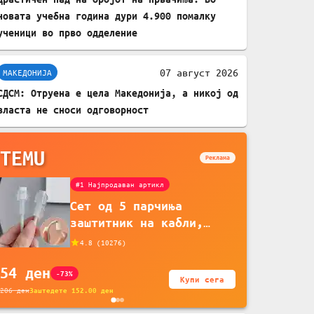
новата учебна година дури 4.900 помалку
ученици во прво одделение
07 август 2026
МАКЕДОНИЈА
СДСМ: Отруена е цела Македонија, а никој од
власта не сноси одговорност
TEMU
Реклама
#1 Најпродаван артикл
Сет од 5 парчиња
заштитник на кабли,
прекривка за заштита на
4.8
(
10276
)
кабли од ТПУ, додатоци
54
ден
за заштита на кабли,
-73%
Купи сега
без батерија, за
206
ден
Заштедете
152.00
ден
мобилни телефони,