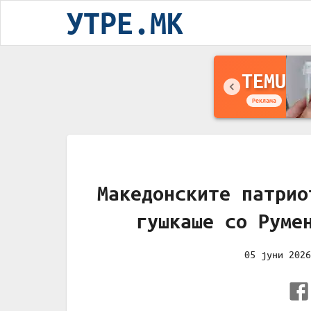
УТРЕ.MK
TEMU
Реклама
Македонските патрио
гушкаше со Руме
05 јуни 2026