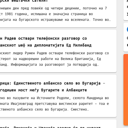
рски вештачки сателит
енешен ден пред повеќе од четири децении, поточно на 7
ст 1981 година, испишана е значајна страница во
ријата на бугарското истражување на вселената. Точно во…
н Радев оствари телефонски разговор со
анскиот шеф на дипломатијата Ед Милибанд
рскиот лидер Румен Радев оствари телефонски разговор со
стерот за надворешни работи на Велика Британија, Ед
банд. Информацијата за разговорот ја потврдија од…
рица: Единственото албанско село во Бугарија –
годишен мост меѓу Бугарите и Албанците
ено во пазувите на Источните Родопи, селото Мандрица во
ината Ивајловград претставува вистински раритет – тоа е
ственото албанско село во Бугарија. Сместено…
рија, Романија и Шпанија заедно ќе го чуваат