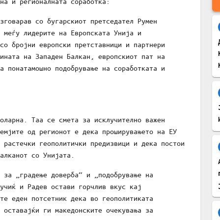
на и регионалната соработка:
зговарав со бугарскиот претседател Румен
 меѓу лидерите на Европската Унија и
со бројни европски претставници и партнери
ината на Западен Балкан, европскиот пат на
а понатамошно подобрување на соработката и
оларна. Таа се смета за исклучително важен
емјите од регионот е дека проширувањето на ЕУ
 растечки геополитички предизвици и дека постои
алканот со Унијата.
 за „градење доверба“ и „подобрување на
учиќ и Радев остави горчлив вкус кај
те еден потсетник дека во геополитиката
 оставајќи ги македонските очекувања за