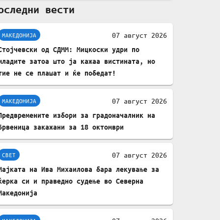
оследни вести
комплет за заштита на
податочни линии
07 август 2026
МАКЕДОНИЈА
Стојчевски од СДММ: Мицкоски удри по
младите затоа што ја кажаа вистината, но
тие не се плашат и ќе победат!
07 август 2026
МАКЕДОНИЈА
Предвремените избори за градоначалник на
Брвеница закажани за 18 октомври
07 август 2026
СВЕТ
Мајката на Ива Михаилова бара лекување за
ќерка си и праведно судење во Северна
Македонија