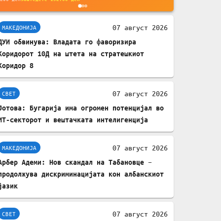
мобилни телефони,
комплет за заштита на
07 август 2026
МАКЕДОНИЈА
податочни линии
ДУИ обвинува: Владата го фаворизира
Коридорот 10Д на штета на стратешкиот
Коридор 8
07 август 2026
СВЕТ
Јотова: Бугарија има огромен потенцијал во
ИТ-секторот и вештачката интелигенција
07 август 2026
МАКЕДОНИЈА
Арбер Адеми: Нов скандал на Табановце –
продолжува дискриминацијата кон албанскиот
јазик
07 август 2026
СВЕТ