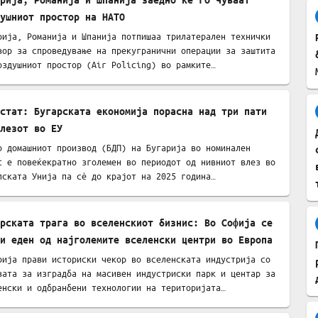
ушниот простор на НАТО
рија, Романија и Шпанија потпишаа трилатерален технички
вор за спроведување на прекугранични операции за заштита
оздушниот простор (Air Policing) во рамките…
стат: Бугарската економија порасна над три пати
лезот во ЕУ
о домашниот производ (БДП) на Бугарија во номинален
с е повеќекратно зголемен во периодот од нивниот влез во
пската Унија па сè до крајот на 2025 година…
рската трага во вселенскиот бизнис: Во Софија се
и еден од најголемите вселенски центри во Европа
рија прави историски чекор во вселенската индустрија со
вата за изградба на масивен индустриски парк и центар за
енски и одбранбени технологии на територијата…