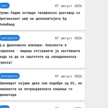
комплет за заштита на
07 август 2026
СВЕТ
податочни линии
Румен Радев оствари телефонски разговор со
британскиот шеф на дипломатијата Ед
Милибанд
07 август 2026
МАКЕДОНИЈА
Д-р Даниловски апелира: Опасноста е
сериозна – веднаш отстранете ја застоената
вода за да се заштитите од западнонилска
треска!
07 август 2026
МАКЕДОНИЈА
Премиерот изјави дека сме подобри од ЕУ, но
реалноста на потрошувачката кошница го
демантира