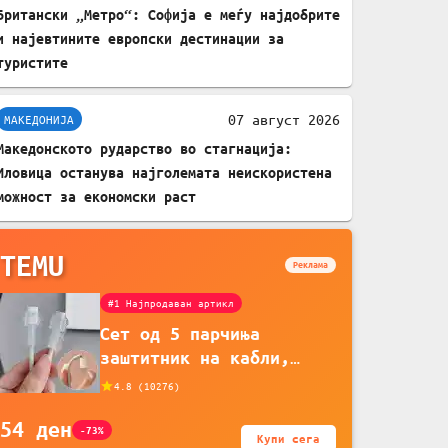
Британски „Метро“: Софија е меѓу најдобрите
и најевтините европски дестинации за
туристите
07 август 2026
МАКЕДОНИЈА
Македонското рударство во стагнација:
Иловица останува најголемата неискористена
можност за економски раст
TEMU
Реклама
#1 Најпродаван артикл
Сет од 5 парчиња
заштитник на кабли,
прекривка за заштита на
4.8
(
10276
)
кабли од ТПУ, додатоци
54
ден
за заштита на кабли,
-73%
Купи сега