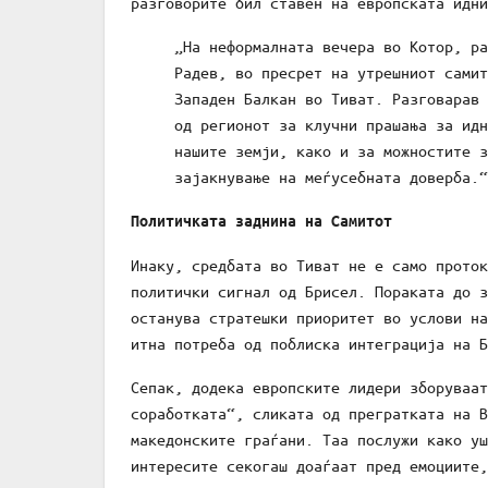
разговорите бил ставен на европската идни
„На неформалната вечера во Котор, ра
Радев, во пресрет на утрешниот самит
Западен Балкан во Тиват. Разговарав 
од регионот за клучни прашања за идн
нашите земји, како и за можностите з
зајакнување на меѓусебната доверба.“
Политичката заднина на Самитот
Инаку, средбата во Тиват не е само проток
политички сигнал од Брисел. Пораката до з
останува стратешки приоритет во услови на
итна потреба од поблиска интеграција на Б
Сепак, додека европските лидери зборуваат
соработката“, сликата од прегратката на В
македонските граѓани. Таа послужи како уш
интересите секогаш доаѓаат пред емоциите,