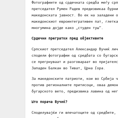
Фотографиите од срдечната средба меѓу срп
претседател Румен Радев предизвикаа бурни
македонската јавност. Во ек на заладени о
македонскиот евроинтегративен пат, глетка
многумина дојде како „студен туш“.
Срдечни прегратки пред објективите
Српскиот претседател Александар Вучиќ лич
сподели фотографии од средбата со бугарск
се прегрнуваат и разговараат во пријателс
Западен Балкан во Тиват, Црна Гора.
За македонските патриоти, кои во Србија ч
против регионалните притисоци, оваа демон
бугарското вето, предизвика лавина од нег
Што порача Вучиќ?
Споделувајќи ги впечатоците од средбите, 