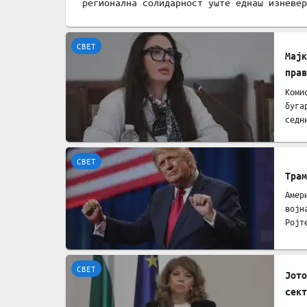
регионална солидарност уште еднаш изневер
СВЕТ
Мајк
прав
Коми
буга
седн
СВЕТ
Трам
Амер
војн
Ројт
СВЕТ
Јото
сект