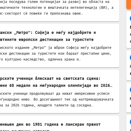
рија поседува голем потенцијал за развој во областа на
рматичките технологии и вештачката интелигенција (ВИ), а
ис-секторот сѐ повеќе ги препознава овие…
ански „Метро“: Софија е меѓу најдобрите и
втините европски дестинации за туристите
анското издание „Метро“ ја вброи Софија меѓу најдобрите
пски дестинации за туристите кои бараат пристапни цени,
то културно наследство, одлична храна и…
рските ученици блескаат на светската сцена:
ени 68 медали на меѓународни олимпијади во 2026
на
рските ученици продолжуваат да нижат импресивни успеси
еѓународно ниво. Во досегашниот тек од натпреварувачката
на за 2026 година, младите таленти од соседна…
енешен ден во 1981 година е лансиран првиот