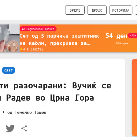
ВРЕМЕ
ДРУГО
ИСТОРИЈА
#1 Најпродавано
56
ден
Држач за полнење на
-35%
телефон кој се монтира на
87
ден
4.5
(
16742
)
ѕид - Мултифункционален
пластичен организатор за
чување на покрај кревет и
СВЕТ
за ТВ далечински управувач
ти разочарани: Вучиќ се
н Радев во Црна Гора
• од
Темелко Тошев