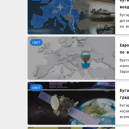
возд
Буга
дого
на в
СВЕТ
Евро
по в
Брут
изно
Евро
СВЕТ
Буга
град
Буга
наја
всел