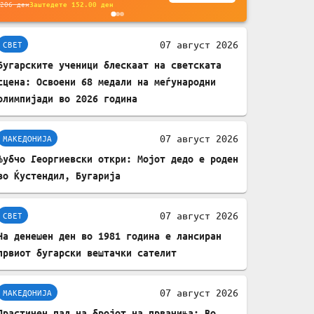
без батерија, за
206
ден
Заштедете
152.00
ден
мобилни телефони,
комплет за заштита на
07 август 2026
СВЕТ
податочни линии
Бугарските ученици блескаат на светската
сцена: Освоени 68 медали на меѓународни
олимпијади во 2026 година
07 август 2026
МАКЕДОНИЈА
Љубчо Георгиевски откри: Мојот дедо е роден
во Ќустендил, Бугарија
07 август 2026
СВЕТ
На денешен ден во 1981 година е лансиран
првиот бугарски вештачки сателит
07 август 2026
МАКЕДОНИЈА
Драстичен пад на бројот на првачиња: Во