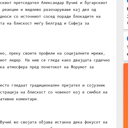
скиот претседател Александар Вучиќ и бугарскиот
 реакции и видливо разочарување кај дел од
дноси со источниот сосед поради блокадите на
та на блискост меѓу Белград и Софија за
но, преку своите профили на социјалните мрежи,
иот лидер. На нив се гледа како двајцата срдечно
ка атмосфера пред почетокот на Форумот за
есто гледаат традиционален пријател и сојузник
страција на блискост со човекот кој е симбол на
ативни коментари.
Вучиќ во својата објава истакна дека фокусот на