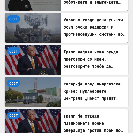
роботиката и вештачката
интелигенција – ќе работи
во ИНСАИТ
СВЕТ
Украина тврди дека уништи
осум руски радарски и
противвоздушни системи во
Краснодар
СВЕТ
Трамп најави нова рунда
преговори со Иран,
разговорите треба да
почнат денес
СВЕТ
Унгарија пред енергетска
криза: Нуклеарната
централа „Пакс“ првпат
целосно запрена по 44
години
СВЕТ
Трамп ја откажа
планираната воена
операција против Иран по