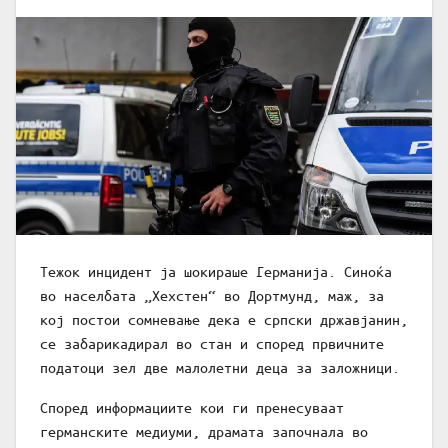
Тежок инцидент ја шокираше Германија. Синоќа
во населбата „Хехстен“ во Дортмунд, маж, за
кој постои сомневање дека е српски државјанин,
се забарикадирал во стан и според првичните
податоци зел две малолетни деца за заложници.
Според информациите кои ги пренесуваат
германските медиуми, драмата започнала во