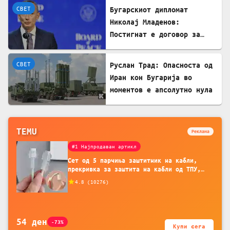
СВЕТ
Бугарскиот дипломат
Николај Младенов:
Постигнат е договор за
разоружување на Газа и
Хамас
СВЕТ
Руслан Трад: Опасноста од
Иран кон Бугарија во
моментов е апсолутно нула
TEMU
Реклама
#1 Најпродаван артикл
Сет од 5 парчиња заштитник на кабли,
прекривка за заштита на кабли од ТПУ,
додатоци за заштита на кабли, без
4.8
(
10276
)
батерија, за мобилни телефони, комплет
за заштита на податочни линии
54
ден
-73%
Купи сега