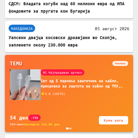
СДСМ: Владата изгуби над 60 милиони евра од ИПА
фондовите за пругата кон Бугарија
05 август 2026
МАКЕДОНИЈА
Уапсени двајца косовски државјани во Скопје,
запленети околу 230.000 евра
TEMU
Реклама
#1 Најпродаван артикл
Сет од 5 парчиња заштитник на кабли,
прекривка за заштита на кабли од ТПУ,
додатоци за заштита на кабли, без
4.8
(
10276
)
батерија, за мобилни телефони, комплет
за заштита на податочни линии
54
ден
-73%
Купи сега
206
ден
Заштедете
152.00
ден