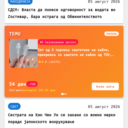
05 август 2026
МАКЕДОНИЈА
СДСМ: Власта да понесе одговорност за водата во
Гостивар, бара истрага од Обвинителството
TEMU
Реклама
#1 Најпродаван артикл
Сет од 5 парчиња заштитник на кабли,
прекривка за заштита на кабли од ТПУ,
додатоци за заштита на кабли, без
4.8
(
10276
)
батерија, за мобилни телефони, комплет
за заштита на податочни линии
54
ден
-73%
Купи сега
206
ден
Заштедете
152.00
ден
05 август 2026
СВЕТ
Сестрата на Ким Чен Ун се закани со воени мерки
поради јапонското вооружување