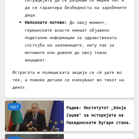
да се гарантира безбедноста на заробените
деца.
До овој момент,
Непознати мотиви:
германските власти немаат објавено
подетални информации за здравствената
состојба на заложниците, ниту пак за
мотивите кои довеле до овој тежок
инцидент.
Истрагата и полициската акција се сè уште во
тек, а повеќе детали се очекуваат во текот на
денот.
СВЕТ
Радев: Институтот „Илија
Гаџев“ за историјата на
Македонските Бугари стана
државна сопственост