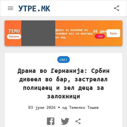
УТРЕ.MK
Држач за полнење на
TEMU
56
ден
телефон кој се монтира
Купи
-35%
Реклама
на ѕид -
Мултифункционален
пластичен организатор
за чување на покрај
кревет и за ТВ
далечински управувач
СВЕТ
Драма во Германија: Србин
дивеел во бар, застрелал
полицаец и зел деца за
заложници
03 јуни 2026
• од
Темелко Тошев