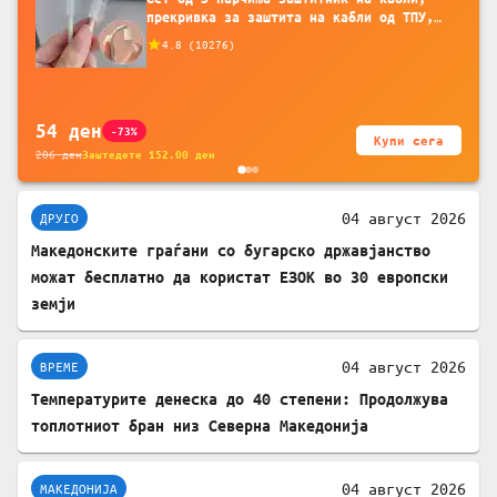
прекривка за заштита на кабли од ТПУ,
додатоци за заштита на кабли, без
4.8
(
10276
)
батерија, за мобилни телефони, комплет
за заштита на податочни линии
54
ден
-73%
Купи сега
206
ден
Заштедете
152.00
ден
04 август 2026
ДРУГО
Mакедонските граѓани со бугарско државјанство
можат бесплатно да користат ЕЗОК во 30 европски
земји
04 август 2026
ВРЕМЕ
Температурите денеска до 40 степени: Продолжува
топлотниот бран низ Северна Македонија
04 август 2026
МАКЕДОНИЈА