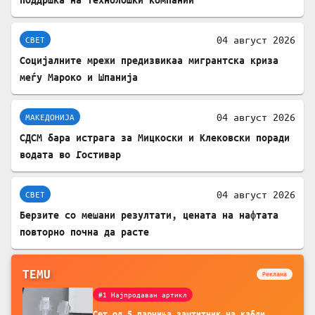
04 август 2026
СВЕТ
Социјалните мрежи предизвикаа мигрантска криза
меѓу Мароко и Шпанија
04 август 2026
МАКЕДОНИЈА
СДСМ бара истрага за Мицкоски и Клековски поради
водата во Гостивар
04 август 2026
СВЕТ
Берзите со мешани резултати, цената на нафтата
повторно почна да расте
TEMU
Реклама
#1 Најпродаван артикл
Сет од 5 парчиња заштитник на кабли,