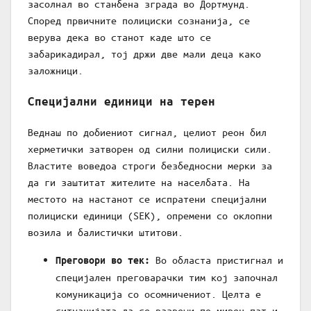
засолнал во станбена зграда во Дортмунд.
Според првичните полициски сознанија, се
верува дека во станот каде што се
забарикадирал, тој држи две мали деца како
заложници.
Специјални единици на терен
Веднаш по добиениот сигнал, целиот реон бил
херметички затворен од силни полициски сили.
Властите воведоа строги безбедносни мерки за
да ги заштитат жителите на населбата. На
местото на настанот се испратени специјални
полициски единици (SEK), опремени со оклопни
возила и балистички штитови.
Во областа пристигнал и
Преговори во тек:
специјален преговарачки тим кој започнал
комуникација со осомничениот. Целта е
ситуацијата да се разреши по мирен пат и