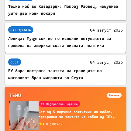
Тешка ноќ во Кавадарци: Покрај Раовец, избувнаа
уште два нови пожари
04 август 2026
МАКЕДОНИЈА
Левица: Муцунски не го исполни ветувањето за
промена на американската визната политика
04 август 2026
СВЕТ
ЕУ бара построга заштита на границите по
масовниот бран мигранти во Сеута
TEMU
Реклама
#1 Најпродаван артикл
Сет од 5 парчиња заштитник на кабли,
прекривка за заштита на кабли од ТПУ,
додатоци за заштита на кабли, без
4.8
(
10276
)
батерија, за мобилни телефони, комплет