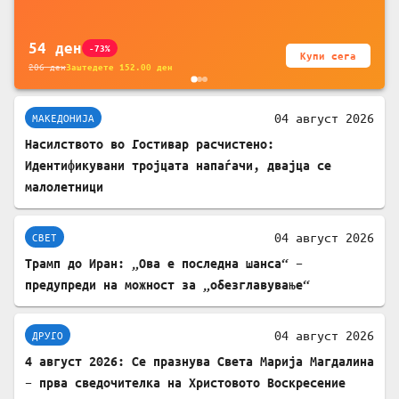
за заштита на податочни линии
54
ден
-73%
Купи сега
206
ден
Заштедете
152.00
ден
04 август 2026
МАКЕДОНИЈА
Насилството во Гостивар расчистено:
Идентификувани тројцата напаѓачи, двајца се
малолетници
04 август 2026
СВЕТ
Трамп до Иран: „Ова е последна шанса“ –
предупреди на можност за „обезглавување“
04 август 2026
ДРУГО
4 август 2026: Се празнува Света Марија Магдалина
– прва сведочителка на Христовото Воскресение