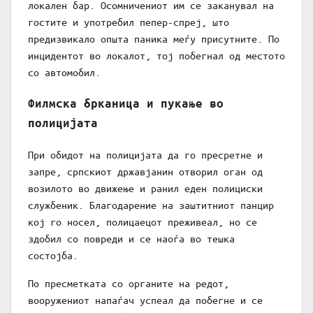
локален бар. Осомничениот им се заканувал на
гостите и употребил пепер-спреј, што
предизвикало општа паника меѓу присутните. По
инцидентот во локалот, тој побегнал од местото
со автомобил.
Филмска брканица и пукање во
полицијата
При обидот на полицијата да го пресретне и
запре, српскиот државјанин отворил оган од
возилото во движење и ранил еден полициски
службеник. Благодарение на заштитниот панцир
кој го носел, полицаецот преживеал, но се
здобил со повреди и се наоѓа во тешка
состојба.
По пресметката со органите на редот,
вооружениот напаѓач успеал да побегне и се