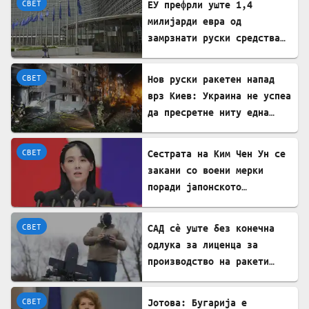
СВЕТ
ЕУ префрли уште 1,4
милијарди евра од
замрзнати руски средства
за поддршка на Украина
СВЕТ
Нов руски ракетен напад
врз Киев: Украина не успеа
да пресретне ниту една
ракета
СВЕТ
Сестрата на Ким Чен Ун се
закани со воени мерки
поради јапонското
вооружување
СВЕТ
САД сè уште без конечна
одлука за лиценца за
производство на ракети
„Патриот“ во Украина
СВЕТ
Јотова: Бугарија е