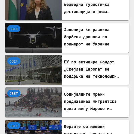
безбедна туристичка
дестинација и нема
директни закани
СВЕТ
Јапонија ќе развива
борбени дронови по
примерот на Украина
СВЕТ
ЕУ го активира Фондот
„Скејлап Европа“ за
поддршка на технолошки
компании
СВЕТ
Социјалните мрежи
предизвикаа мигрантска
криза меѓу Мароко и
Шпанија
СВЕТ
Берзите со мешани
резултати, цената на