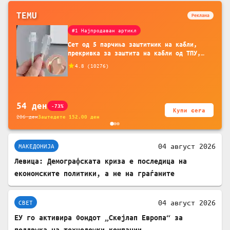
TEMU
Реклама
#1 Најпродаван артикл
Сет од 5 парчиња заштитник на кабли,
прекривка за заштита на кабли од ТПУ,
додатоци за заштита на кабли, без
4.8
(
10276
)
батерија, за мобилни телефони, комплет
за заштита на податочни линии
54
ден
-73%
Купи сега
206
ден
Заштедете
152.00
ден
04 август 2026
МАКЕДОНИЈА
Левица: Демографската криза е последица на
економските политики, а не на граѓаните
04 август 2026
СВЕТ
ЕУ го активира Фондот „Скејлап Европа“ за
поддршка на технолошки компании