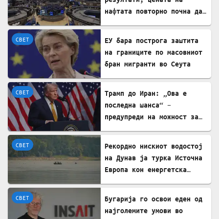
нафтата повторно почна да
расте
СВЕТ
ЕУ бара построга заштита
на границите по масовниот
бран мигранти во Сеута
СВЕТ
Трамп до Иран: „Ова е
последна шанса“ –
предупреди на можност за
„обезглавување“
СВЕТ
Рекордно нискиот водостој
на Дунав ја турка Источна
Европа кон енергетска
криза
СВЕТ
Бугарија го освои еден од
најголемите умови во