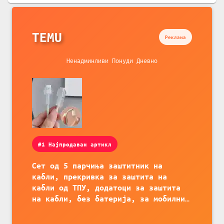
TEMU
Реклама
Ненадминливи Понуди Дневно
#1 Најпродаван артикл
Сет од 5 парчиња заштитник на
кабли, прекривка за заштита на
кабли од ТПУ, додатоци за заштита
на кабли, без батерија, за мобилни
телефони, комплет за заштита на
податочни линии