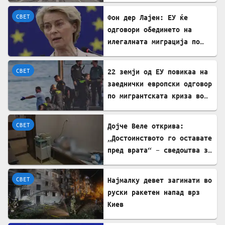
СВЕТ
Фон дер Лајен: ЕУ ќе
одговори обединето на
илегалната миграција по
случувањата во Сеута
СВЕТ
22 земји од ЕУ повикаа на
заеднички европски одговор
по мигрантската криза во
Сеута
СВЕТ
Дојче Веле открива:
„Достоинството го оставате
пред врата“ – сведоштва за
породувањата во Србија
СВЕТ
Најмалку девет загинати во
руски ракетен напад врз
Киев