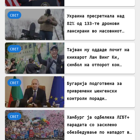
напредокот во преговорите
СВЕТ
Украина пресретнала над
82% од 133-те дронови
лансирани во масовниот
руски ноќен напад
СВЕТ
Тајван му оддаде почит на
книжарот Лам Винг Ки,
симбол на отпорот кон
комунистите во Пекинг
СВЕТ
Бугарија подготвена за
привремени шенгенски
контроли поради
мигрантската криза во
Сеута
СВЕТ
Хамбург ја одбележа ЛГБТ+
парадата со засилено
обезбедување по нападот во
Берлин