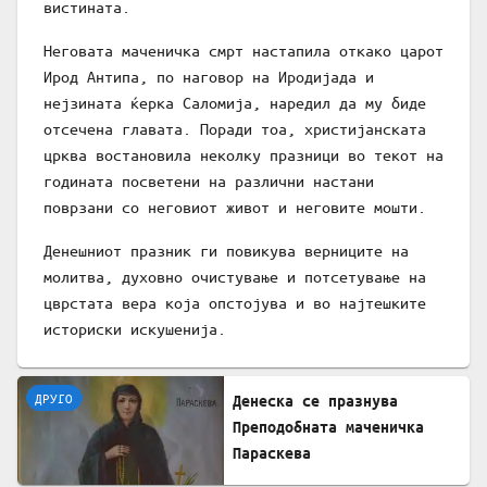
вистината.
Неговата маченичка смрт настапила откако царот
Ирод Антипа, по наговор на Иродијада и
нејзината ќерка Саломија, наредил да му биде
отсечена главата. Поради тоа, христијанската
црква востановила неколку празници во текот на
годината посветени на различни настани
поврзани со неговиот живот и неговите мошти.
Денешниот празник ги повикува верниците на
молитва, духовно очистување и потсетување на
цврстата вера која опстојува и во најтешките
историски искушенија.
ДРУГО
Денеска се празнува
Преподобната маченичка
Параскева