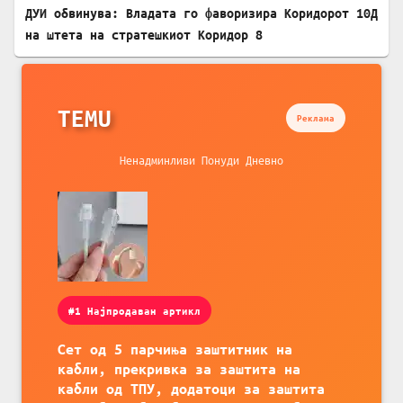
ДУИ обвинува: Владата го фаворизира Коридорот 10Д
на штета на стратешкиот Коридор 8
TEMU
Реклама
Ненадминливи Понуди Дневно
#1 Најпродаван артикл
Сет од 5 парчиња заштитник на
кабли, прекривка за заштита на
кабли од ТПУ, додатоци за заштита