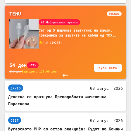
TEMU
Реклама
#1 Најпродаван артикл
Сет од 5 парчиња заштитник на кабли,
прекривка за заштита на кабли од ТПУ,
додатоци за заштита на кабли, без
4.8
(
10276
)
батерија, за мобилни телефони, комплет
за заштита на податочни линии
54
ден
-73%
Купи сега
206
ден
Заштедете
152.00
ден
08 август 2026
ДРУГО
Денеска се празнува Преподобната маченичка
Параскева
07 август 2026
СВЕТ
Бугарското МНР со остра реакција: Судот во Кочани