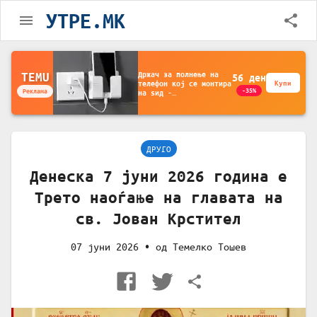
УТРЕ.MK
Држач за полнење на
TEMU
56
ден
телефон кој се монтира
Купи
-35%
Реклама
на ѕид -
Мултифункционален
пластичен организатор
за чување на покрај
кревет и за ТВ
далечински управувач
ДРУГО
Денеска 7 јуни 2026 година е
Трето наоѓање на главата на
св. Јован Крстител
07 јуни 2026
• од
Темелко Тошев