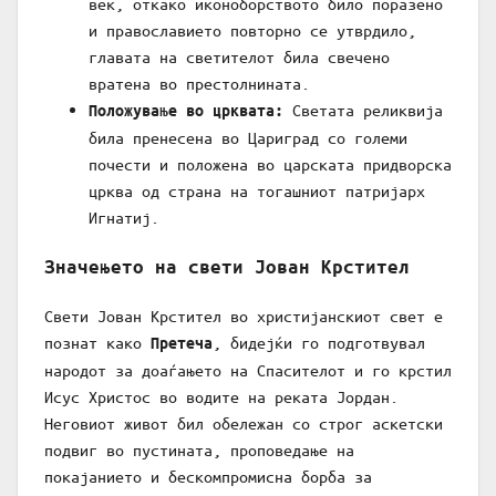
век, откако иконоборството било поразено
и православието повторно се утврдило,
главата на светителот била свечено
вратена во престолнината.
Светата реликвија
Положување во црквата:
била пренесена во Цариград со големи
почести и положена во царската придворска
црква од страна на тогашниот патријарх
Игнатиј.
Значењето на свети Јован Крстител
Свети Јован Крстител во христијанскиот свет е
познат како
, бидејќи го подготвувал
Претеча
народот за доаѓањето на Спасителот и го крстил
Исус Христос во водите на реката Јордан.
Неговиот живот бил обележан со строг аскетски
подвиг во пустината, проповедање на
покајанието и бескомпромисна борба за