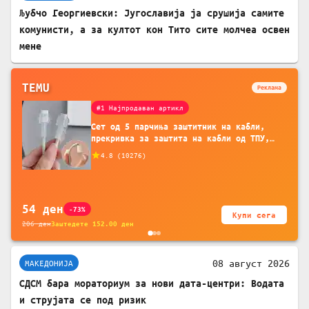
Љубчо Георгиевски: Југославија ја срушија самите
комунисти, а за култот кон Тито сите молчеа освен
мене
TEMU
Реклама
#1 Најпродаван артикл
Сет од 5 парчиња заштитник на кабли,
прекривка за заштита на кабли од ТПУ,
додатоци за заштита на кабли, без
4.8
(
10276
)
батерија, за мобилни телефони, комплет
за заштита на податочни линии
54
ден
-73%
Купи сега
206
ден
Заштедете
152.00
ден
08 август 2026
МАКЕДОНИЈА
СДСМ бара мораториум за нови дата-центри: Водата
и струјата се под ризик