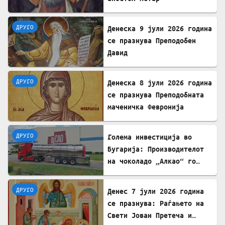
ДРУГО
Денеска 9 јули 2026 година
се празнува Преподобен
Давид
ДРУГО
Денеска 8 јули 2026 година
се празнува Преподобната
маченичка Февронија
ДРУГО
Голема инвестиција во
Бугарија: Производителот
на чоколадо „Алкао“ го
проширува својот капацитет
во Првомај
ДРУГО
Денес 7 јули 2026 година
се празнува: Раѓањето на
Свети Јован Претеча и