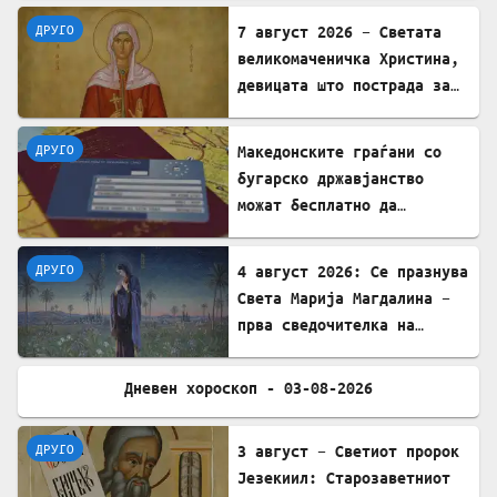
ДРУГО
7 август 2026 – Светата
великомаченичка Христина,
девицата што пострада за
Христовата вера
ДРУГО
Mакедонските граѓани со
бугарско државјанство
можат бесплатно да
користат ЕЗОК во 30
европски земји
ДРУГО
4 август 2026: Се празнува
Света Марија Магдалина –
прва сведочителка на
Христовото Воскресение
Дневен хороскоп - 03-08-2026
ДРУГО
ДРУГО
3 август – Светиот пророк
Језекиил: Старозаветниот