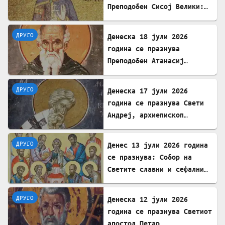
Преподобен Сисој Велики:
Подвижник кој исцелуваше
болни и воскреснуваше
ДРУГО
Денеска 18 јули 2026
мртви
година се празнува
Преподобен Атанасиј
Атонски
ДРУГО
Денеска 17 јули 2026
година се празнува Свети
Андреј, архиепископ
Критски
ДРУГО
Денес 13 јули 2026 година
се празнува: Собор на
Светите славни и сефални
Апостоли
ДРУГО
Денеска 12 јули 2026
година се празнува Светиот
апостол Петар