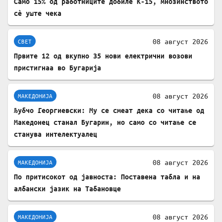
Само 15% од работниците добиле К-15, мнозинството
сè уште чека
08 август 2026
СВЕТ
Првите 12 од вкупно 35 нови електрични возови
пристигнаа во Бугарија
08 август 2026
МАКЕДОНИЈА
Љубчо Георгиевски: Му се смеат дека со читање од
Македонец станал Бугарин, но само со читање се
станува интелектуалец
08 август 2026
МАКЕДОНИЈА
По притисокот од јавноста: Поставена табла и на
албански јазик на Табановце
08 август 2026
МАКЕДОНИЈА