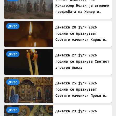
Кристофер Нолан ја зголеми
продажбата на Хомер и
интересот за грчкиот јазик
ДРУГО
Денеска 28 јули 2026
година се празнуваат
Светите маченици Кирик и
Јулита
ДРУГО
Денеска 27 јули 2026
година се празнува Светиот
апостол Акила
ДРУГО
Денеска 25 јули 2026
година се празнуваат
Светите маченици Прокл и
Илариј
ДРУГО
Денеска 23 јули 2026