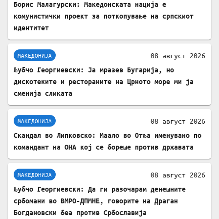
Борис Малагурски: Македонската нација е
комунистички проект за поткопување на српскиот
идентитет
08 август 2026
МАКЕДОНИЈА
Љубчо Георгиевски: Ја мразев Бугарија, но
дискотеките и рестораните на Црното море ми ја
сменија сликата
08 август 2026
МАКЕДОНИЈА
Скандал во Липковско: Маало во Отља именувано по
командант на ОНА кој се бореше против државата
08 август 2026
МАКЕДОНИЈА
Љубчо Георгиевски: Да ги разочарам денешните
србомани во ВМРО-ДПМНЕ, говорите на Драган
Богдановски беа против Србославија