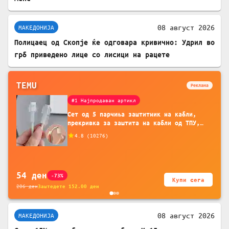
08 август 2026
МАКЕДОНИЈА
Полицаец од Скопје ќе одговара кривично: Удрил во
грб приведено лице со лисици на рацете
TEMU
Реклама
#1 Најпродаван артикл
Сет од 5 парчиња заштитник на кабли,
прекривка за заштита на кабли од ТПУ,
додатоци за заштита на кабли, без
4.8
(
10276
)
батерија, за мобилни телефони, комплет
за заштита на податочни линии
54
ден
-73%
Купи сега
206
ден
Заштедете
152.00
ден
08 август 2026
МАКЕДОНИЈА