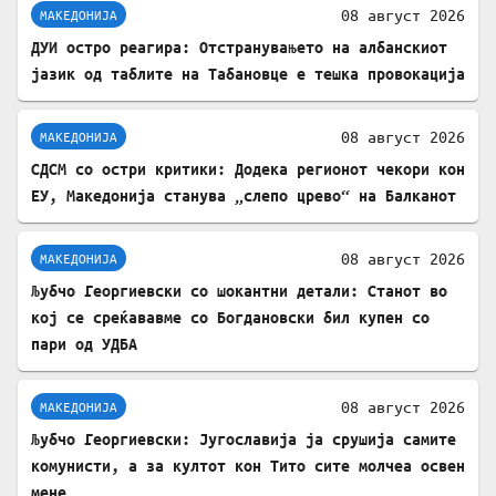
08 август 2026
МАКЕДОНИЈА
ДУИ остро реагира: Отстранувањето на албанскиот
јазик од таблите на Табановце е тешка провокација
08 август 2026
МАКЕДОНИЈА
СДСМ со остри критики: Додека регионот чекори кон
ЕУ, Македонија станува „слепо црево“ на Балканот
08 август 2026
МАКЕДОНИЈА
Љубчо Георгиевски со шокантни детали: Станот во
кој се среќававме со Богдановски бил купен со
пари од УДБА
08 август 2026
МАКЕДОНИЈА
Љубчо Георгиевски: Југославија ја срушија самите
комунисти, а за култот кон Тито сите молчеа освен
мене