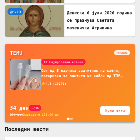
Крстител Господов
ДРУГО
Денеска 6 јули 2026 година
се празнува Светата
маченичка Агрипина
TEMU
Реклама
#1 Најпродаван артикл
Сет од 5 парчиња заштитник на кабли,
прекривка за заштита на кабли од ТПУ,
додатоци за заштита на кабли, без
4.8
(
10276
)
батерија, за мобилни телефони, комплет
за заштита на податочни линии
54
ден
-73%
Купи сега
206
ден
Заштедете
152.00
ден
Последни вести