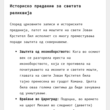
Историско предание за светата
реликвија
Според црковните записи и историските
преданија, патот на моштите на свети Јован
Крстител бил исполнет со многу преместувања
поради заштита од сквернавење.
Кога во осмиот
Заштита од иконоборството:
век се разгорела ереста на
иконоборството, која се противела на
почитувањето на иконите и светите мошти,
главата на свети Јован Крстител била
тајно пренесена во градот Комана. Целта
била оваа голема светиња да биде зачувана
од уништување.
Подоцна, во времето
Враќање во Цариград:
на царот Михаил во следниот (деветти)