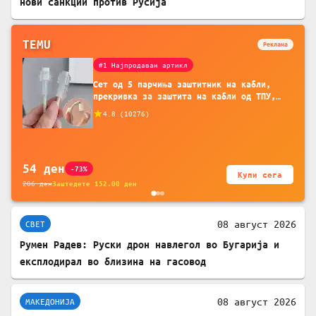
нови санкции против Русија
TEMU
Реклама
#1 Најпродаван артикл
Сет од 5 парчиња заштитник на кабли,
прекривка за заштита на кабли од ТПУ,
додатоци за заштита на кабли, без
4.8
(
10276
)
батерија, за мобилни телефони, комплет
за заштита на податочни линии
54
ден
-73%
Купи сега
206
ден
Заштедете
152.00
ден
08 август 2026
СВЕТ
Румен Радев: Руски дрон навлегол во Бугарија и
експлодирал во близина на гасовод
08 август 2026
МАКЕДОНИЈА