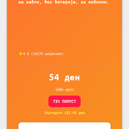
на кабли, без батерија, за мобилни
телефони, комплет за заштита на
податочни линии
4.8
(
10276
рецензии)
54
ден
206
ден
73
% ПОПУСТ
Заштедете
152.00
ден