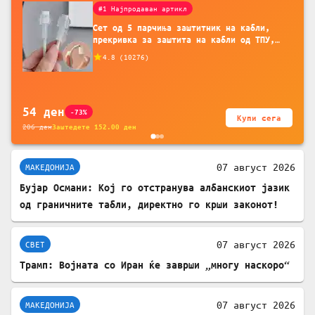
#1 Најпродаван артикл
Сет од 5 парчиња заштитник на кабли,
прекривка за заштита на кабли од ТПУ,
додатоци за заштита на кабли, без
4.8
(
10276
)
батерија, за мобилни телефони, комплет
за заштита на податочни линии
54
ден
-73%
Купи сега
206
ден
Заштедете
152.00
ден
07 август 2026
МАКЕДОНИЈА
Бујар Османи: Кој го отстранува албанскиот јазик
од граничните табли, директно го крши законот!
07 август 2026
СВЕТ
Трамп: Војната со Иран ќе заврши „многу наскоро“
07 август 2026
МАКЕДОНИЈА