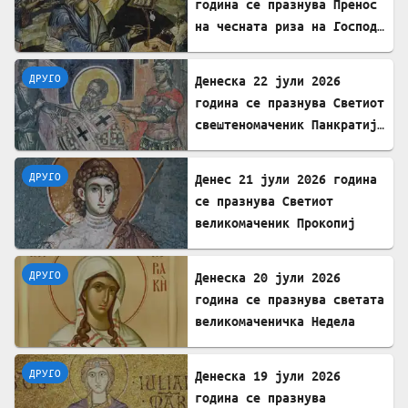
година се празнува Пренос
на чесната риза на Господ
Исус Христос
ДРУГО
Денеска 22 јули 2026
година се празнува Светиот
свештеномаченик Панкратиј,
епископ Тавромениски
ДРУГО
Денес 21 јули 2026 година
се празнува Светиот
великомаченик Прокопиј
ДРУГО
Денеска 20 јули 2026
година се празнува светата
великомаченичка Недела
ДРУГО
Денеска 19 јули 2026
година се празнува