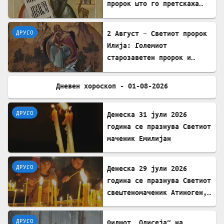
пророк што го претскажа
воскресението
ДРУГО
2 Август – Светиот пророк
Илија: Големиот
старозаветен пророк и
чудотворец
Дневен хороскоп - 01-08-2026
ДРУГО
ДРУГО
Денеска 31 јули 2026
година се празнува Светиот
маченик Емилијан
ДРУГО
Денеска 29 јули 2026
година се празнува Светиот
свештеномаченик Атиноген,
епископ Севастиски во
Ерменија
ДРУГО
Филмот „Одисеја“ на