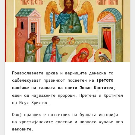
Православната црква и верниците денеска го
одбележуваат празникот посветен на
Третото
,
наоѓање на главата на свети Јован Крстител
еден од најважните пророци, Претеча и Крстител
на Исус Христос.
Овој празник е потсетник на бурната историја
на христијанските светињи и нивното чување низ
вековите.