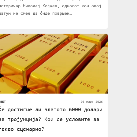
историчар Николај Којчев, односот кон овој
датум не смее да биде површен…
03 март 2026
СВЕТ
Ќе достигне ли златото 6000 долари
за тројунција? Кои се условите за
такво сценарио?