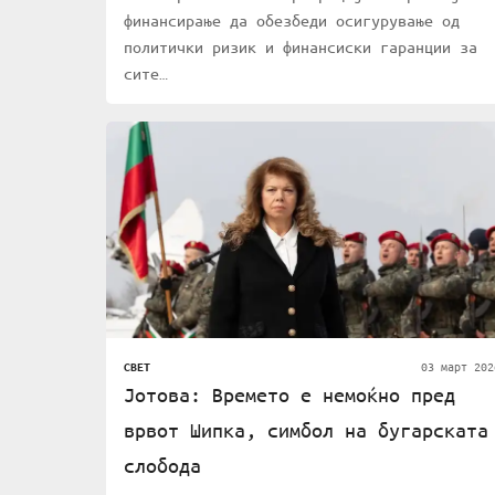
финансирање да обезбеди осигурување од
политички ризик и финансиски гаранции за
сите…
03 март 202
СВЕТ
Јотова: Времето е немоќно пред
врвот Шипка, симбол на бугарската
слобода