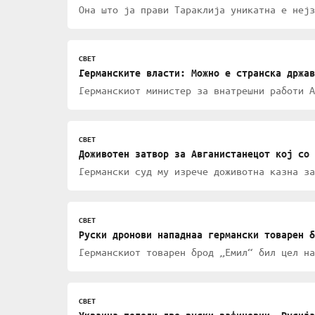
Она што ја прави Тараклија уникатна е нејз
СВЕТ
Германските власти: Можно е странска држав
Германскиот министер за внатрешни работи А
СВЕТ
Доживотен затвор за Авганистанецот кој со 
Германски суд му изрече доживотна казна за
СВЕТ
Руски дронови нападнаа германски товарен б
Германскиот товарен брод „Емил“ бил цел на
СВЕТ