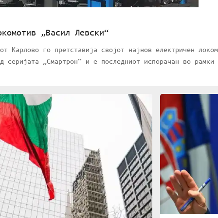
окомотив „Васил Левски“
от Карлово го претставија својот најнов електричен локом
д серијата „Смартрон“ и е последниот испорачан во рамки