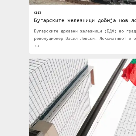
СВЕТ
Бугарските железници добија нов л
Бугарските државни железници (БДЖ) во град
револуционер Васил Левски. Локомотивот е о
за…