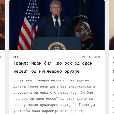
6
03 март 2026
СВЕТ
Трамп: Иран бил „во рок од еден
месец“ од нуклеарно оружје
Во изјава , американскиот претседател
Доналд Трамп вели дека без американската
операција од минатото лето, Иран би бил
„во рок од еден месец“ од стекнување со
„многу моќно нуклеарно оружје“. Трамп ја
употреби оваа нарација како дел од