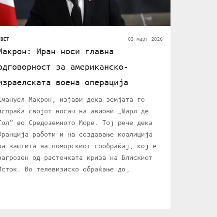
03 март 2026
СВЕТ
Макрон: Иран носи главна
одговорност за американско-
израелската воена операција
Емануел Макрон, изјави дека земјата го
испраќа својот носач на авиони „Шарл де
Гол“ во Средоземното Море. Тој рече дека
Франција работи и на создавање коалиција
за заштита на поморскиот сообраќај, кој е
загрозен од растечката криза на Блискиот
Исток. Во телевизиско обраќање до…