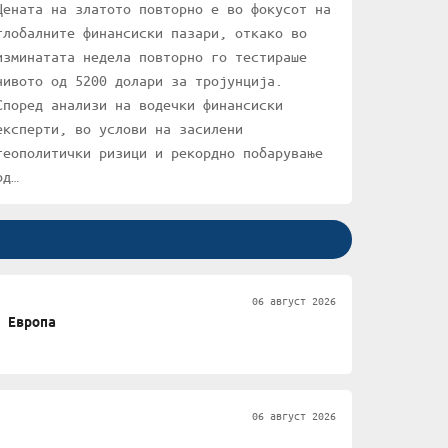
Цената на златото повторно е во фокусот на
глобалните финансиски пазари, откако во
изминатата недела повторно го тестираше
нивото од 5200 долари за тројунција.
Според анализи на водечки финансиски
експерти, во услови на засилени
геополитички ризици и рекордно побарување
од…
06 август 2026
 Европа
06 август 2026