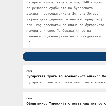
На врвот Шипка, каде што пред 148 години
се решавала судбината на бугарската
држава, претседателката Илијана Јотова
изјави дека „времето е немоќно пред овој
врв, кој засекогаш се впиша во бугарската
меморија и свест“. Обраќајќи се на
свеченото одбележување на Ослободувањето
на…
СВЕТ
Бугарската трага во вселенскиот бизнис: Во
Бугарија прави историски чекор во вселенск
СВЕТ
Официјално: Тараклија станува општина со с