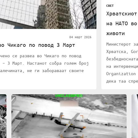
СВЕТ
Хрватскиот
на НАТО во
животи
04 март 2026
Министерот з
во Чикаго по повод 3 Март
Хрватска, Go
чено се развеа во Чикаго по повод
безбедноснат
 – 3 Март. Настанот собра голем број
на интервенц
алечината, не ги забораваат своите
Organization
дека таа спр