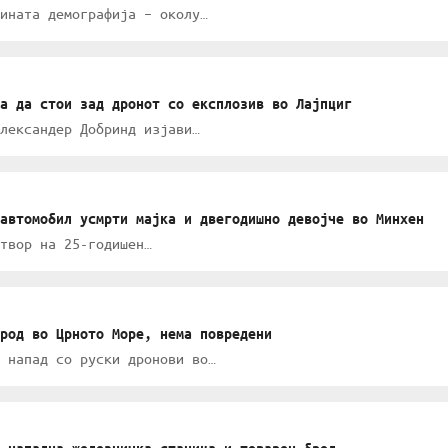
ината демографија – околу…
а да стои зад дронот со експлозив во Лајпциг
лександер Добринд изјави…
автомобил усмрти мајка и двегодишно девојче во Минхен
твор на 25-годишен…
род во Црното Море, нема повредени
 напад со руски дронови во…