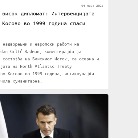
04 март 2026
 висок дипломат: Интервенцијата
 Косово во 1999 година спаси
а надворешни и европски работи на
rdan Grlić Radman, коментирајќи ја
а состојба на Блискиот Исток, се осврна и
ијата на North Atlantic Treaty
 во Косово во 1999 година, истакнувајќи
ечила хуманитарна…