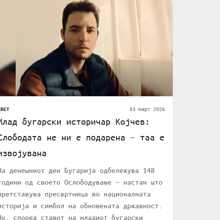
03 март 2026
СВЕТ
Млад бугарски историчар Којчев:
Слободата не ни е подарена – таа е
извојувана
На денешниот ден Бугарија одбележува 148
години од своето Ослободување – настан што
претставува пресвртница во националната
историја и симбол на обновената државност.
Но, според ставот на младиот бугарски