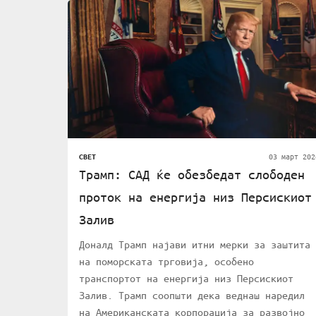
03 март 202
СВЕТ
Трамп: САД ќе обезбедат слободен
проток на енергија низ Персискиот
Залив
Доналд Трамп најави итни мерки за заштита
на поморската трговија, особено
транспортот на енергија низ Персискиот
Залив. Трамп соопшти дека веднаш наредил
на Американската корпорација за развојно