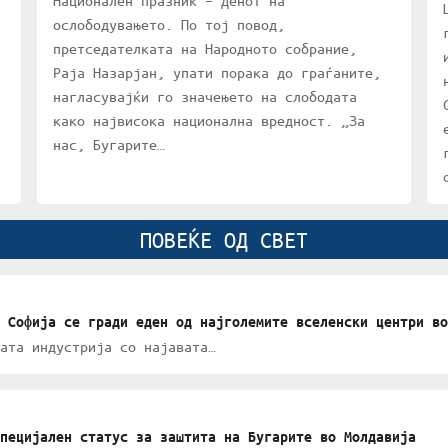
Национален празник – Денот на
ослободувањето. По тој повод,
претседателката на Народното собрание,
Раја Назарјан, упати порака до граѓаните,
нагласувајќи го значењето на слободата
како највисока национална вредност. „За
нас, Бугарите…
ПОВЕЌЕ ОД СВЕТ
 Софија се гради еден од најголемите вселенски центри во
ата индустрија со најавата…
пецијален статус за заштита на Бугарите во Молдавија