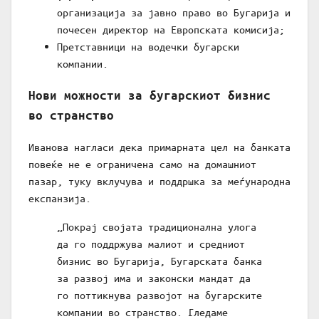
организација за јавно право во Бугарија и
почесен директор на Европската комисија;
Претставници на водечки бугарски
компании.
Нови можности за бугарскиот бизнис
во странство
Иванова нагласи дека примарната цел на банката
повеќе не е ограничена само на домашниот
пазар, туку вклучува и поддршка за меѓународна
експанзија.
„Покрај својата традиционална улога
да го поддржува малиот и средниот
бизнис во Бугарија, Бугарската банка
за развој има и законски мандат да
го поттикнува развојот на бугарските
компании во странство. Гледаме