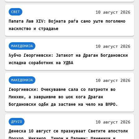
10 август 2026
СВЕТ
Папата Лав XIV: Војната раѓа само уште поголемо
насилство и страдање
10 август 2026
МАКЕДОНИЈА
Љубчо Георгиевски: Јатакот на Драган Богдановски
испадна соработник на УДБА
10 август 2026
МАКЕДОНИЈА
Георгиевски: Очекувавме сала со патриоти во
Минхен, а завршивме во шок кога Драган
Богдановски одби да застане на чело на ВМРО.
10 август 2026
ДРУГО
Денеска 10 август се празнуваат Светите апостоли
Прохор, Никанор, Тимон и Пармен: Маченици и