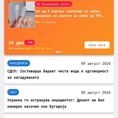
#1 Најпродаван артикл
Сет од 5 парчиња заштитник на кабли,
прекривка за заштита на кабли од ТПУ,
додатоци за заштита на кабли, без
4.8
(
10276
)
батерија, за мобилни телефони, комплет
за заштита на податочни линии
54
ден
-73%
Купи сега
206
ден
Заштедете
152.00
ден
09 август 2026
МАКЕДОНИЈА
СДСМ: Гостиварци бараат чиста вода и одговорност
за загадувањето
09 август 2026
СВЕТ
Украина го истражува инцидентот: Дронот не бил
намерно насочен кон Бугарија