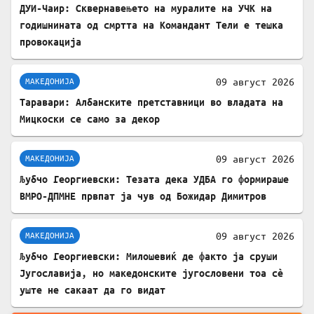
ДУИ-Чаир: Сквернавењето на муралите на УЧК на
годишнината од смртта на Командант Тели е тешка
провокација
09 август 2026
МАКЕДОНИЈА
Таравари: Албанските претставници во владата на
Мицкоски се само за декор
09 август 2026
МАКЕДОНИЈА
Љубчо Георгиевски: Тезата дека УДБА го формираше
ВМРО-ДПМНЕ првпат ја чув од Божидар Димитров
09 август 2026
МАКЕДОНИЈА
Љубчо Георгиевски: Милошевиќ де факто ја сруши
Југославија, но македонските југословени тоа сè
уште не сакаат да го видат