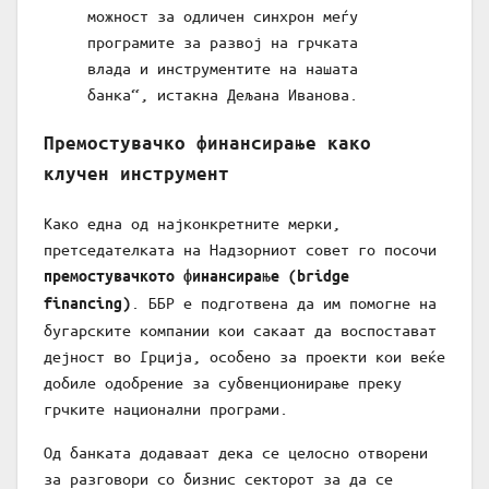
можност за одличен синхрон меѓу
програмите за развој на грчката
влада и инструментите на нашата
банка“, истакна Дељана Иванова.
Премостувачко финансирање како
клучен инструмент
Како една од најконкретните мерки,
претседателката на Надзорниот совет го посочи
премостувачкото финансирање (bridge
. ББР е подготвена да им помогне на
financing)
бугарските компании кои сакаат да воспостават
дејност во Грција, особено за проекти кои веќе
добиле одобрение за субвенционирање преку
грчките национални програми.
Од банката додаваат дека се целосно отворени
за разговори со бизнис секторот за да се