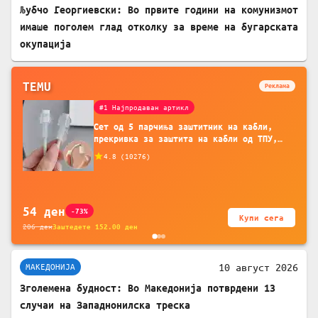
Љубчо Георгиевски: Во првите години на комунизмот
имаше поголем глад отколку за време на бугарската
окупација
TEMU
Реклама
#1 Најпродаван артикл
Сет од 5 парчиња заштитник на кабли,
прекривка за заштита на кабли од ТПУ,
додатоци за заштита на кабли, без
4.8
(
10276
)
батерија, за мобилни телефони, комплет
за заштита на податочни линии
54
ден
-73%
Купи сега
206
ден
Заштедете
152.00
ден
10 август 2026
МАКЕДОНИЈА
Зголемена будност: Во Македонија потврдени 13
случаи на Западнонилска треска