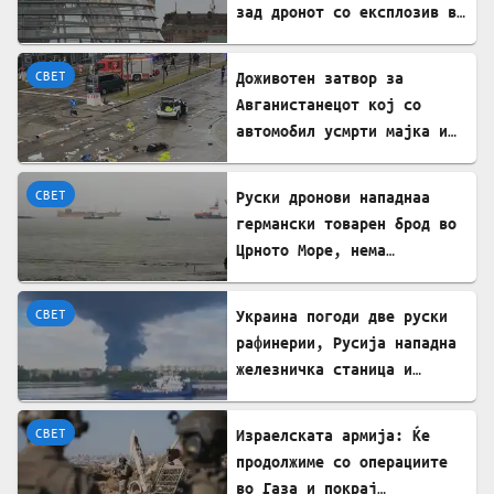
зад дронот со експлозив во
Лајпциг
СВЕТ
Доживотен затвор за
Авганистанецот кој со
автомобил усмрти мајка и
двегодишно девојче во
Минхен
СВЕТ
Руски дронови нападнаа
германски товарен брод во
Црното Море, нема
повредени
СВЕТ
Украина погоди две руски
рафинерии, Русија нападна
железничка станица и
товарен брод
СВЕТ
Израелската армија: Ќе
продолжиме со операциите
во Газа и покрај