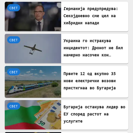
СВЕТ
Германија предупредува:
Секојдневно сме цел на
хибридни напади
СВЕТ
Украина го истражува
инцидентот: Дронот не бил
намерно насочен кон
Бугарија
СВЕТ
Првите 12 од вкупно 35
нови електрични возови
пристигнаа во Бугарија
СВЕТ
Бугарија останува лидер во
ЕУ според растот на
услугите