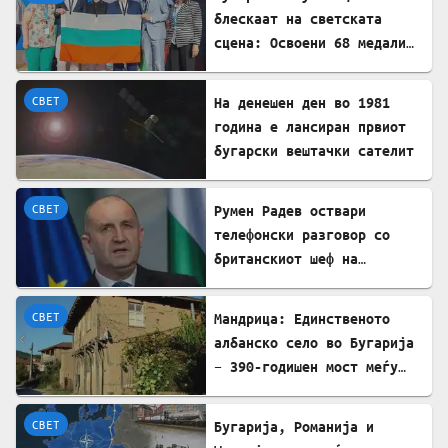
блескаат на светската
сцена: Освоени 68 медали
на меѓународни олимпијади
во 2026 година
СВЕТ
На денешен ден во 1981
година е лансиран првиот
бугарски вештачки сателит
СВЕТ
Румен Радев оствари
телефонски разговор со
британскиот шеф на
дипломатијата Ед Милибанд
СВЕТ
Мандрица: Единственото
албанско село во Бугарија
– 390-годишен мост меѓу
Бугарите и Албанците
СВЕТ
Бугарија, Романија и