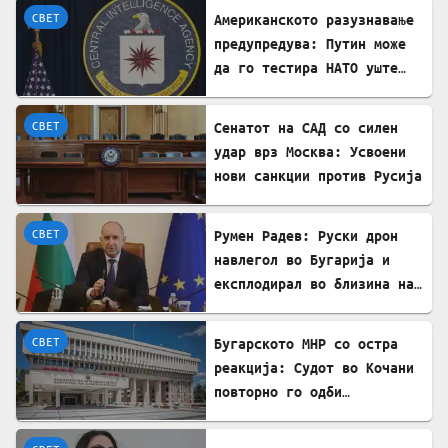
СВЕТ
Американското разузнавање
предупредува: Путин може
да го тестира НАТО уште
есенва
СВЕТ
Сенатот на САД со силен
удар врз Москва: Усвоени
нови санкции против Русија
СВЕТ
Румен Радев: Руски дрон
навлегол во Бугарија и
експлодирал во близина на
гасовод
СВЕТ
Бугарското МНР со остра
реакција: Судот во Кочани
повторно го одби
лекувањето на Ива
Михаилова