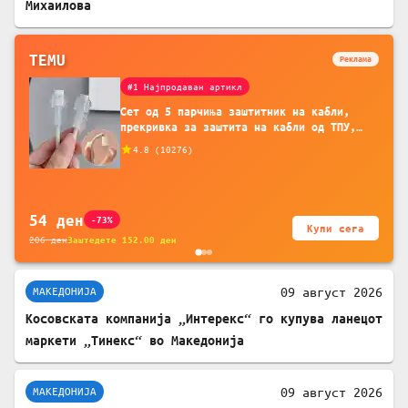
Михаилова
TEMU
Реклама
#1 Најпродаван артикл
Сет од 5 парчиња заштитник на кабли,
прекривка за заштита на кабли од ТПУ,
додатоци за заштита на кабли, без
4.8
(
10276
)
батерија, за мобилни телефони, комплет
за заштита на податочни линии
54
ден
-73%
Купи сега
206
ден
Заштедете
152.00
ден
09 август 2026
МАКЕДОНИЈА
Косовската компанија „Интерекс“ го купува ланецот
маркети „Тинекс“ во Македонија
09 август 2026
МАКЕДОНИЈА