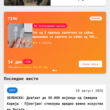
американскиот план
TEMU
Реклама
#1 Најпродаван артикл
Сет од 5 парчиња заштитник на кабли,
прекривка за заштита на кабли од ТПУ,
додатоци за заштита на кабли, без
4.8
(
10276
)
батерија, за мобилни телефони, комплет
за заштита на податочни линии
54
ден
-73%
Купи сега
206
ден
Заштедете
152.00
ден
Последни вести
10 август 2026
СВЕТ
ЗЕЛЕНСКИ: Доаѓаат до 50.000 војници од Северна
Кореја – Пјонгјанг стекнува вредно воено искуство
во Русија