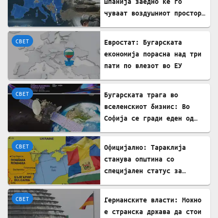
Шпанија заедно ќе го
чуваат воздушниот простор
на НАТО
СВЕТ
Евростат: Бугарската
економија порасна над три
пати по влезот во ЕУ
СВЕТ
Бугарската трага во
вселенскиот бизнис: Во
Софија се гради еден од
најголемите вселенски
центри во Европа
СВЕТ
Официјално: Тараклија
станува општина со
специјален статус за
заштита на Бугарите во
Молдавија
СВЕТ
Германските власти: Можно
е странска држава да стои