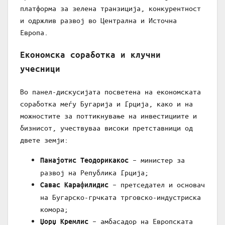
платформа за зелена транзиција, конкурентност
и одржлив развој во Централна и Источна
Европа.
Економска соработка и клучни
учесници
Во панел-дискусијата посветена на економската
соработка меѓу Бугарија и Грција, како и на
можностите за поттикнување на инвестициите и
бизнисот, учествуваа високи претставници од
двете земји:
– министер за
Панајотис Теодорикакос
развој на Република Грција;
– претседател и основач
Савас Карафилидис
на Бугарско-грчката трговско-индустриска
комора;
– амбасадор на Европската
Џорџ Кремлис