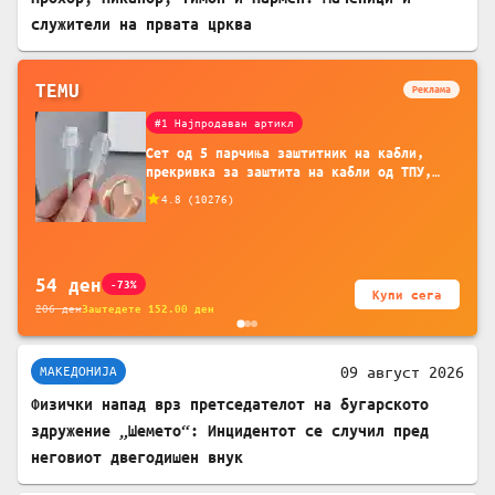
служители на првата црква
TEMU
Реклама
#1 Најпродаван артикл
Сет од 5 парчиња заштитник на кабли,
прекривка за заштита на кабли од ТПУ,
додатоци за заштита на кабли, без
4.8
(
10276
)
батерија, за мобилни телефони, комплет
за заштита на податочни линии
54
ден
-73%
Купи сега
206
ден
Заштедете
152.00
ден
09 август 2026
МАКЕДОНИЈА
Физички напад врз претседателот на бугарското
здружение „Шемето“: Инцидентот се случил пред
неговиот двегодишен внук