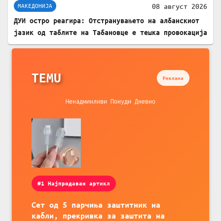
08 август 2026
МАКЕДОНИЈА
ДУИ остро реагира: Отстранувањето на албанскиот
јазик од таблите на Табановце е тешка провокација
TEMU
Реклама
Ненадминливи Понуди Дневно
#1 Најпродаван артикл
Сет од 5 парчиња заштитник на
кабли, прекривка за заштита на