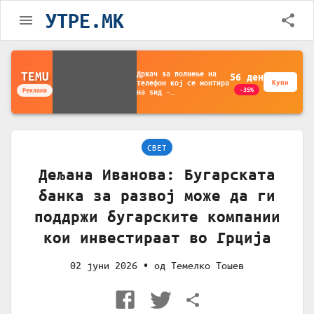
УТРЕ.MK
Држач за полнење на
TEMU
56
ден
телефон кој се монтира
Купи
-35%
Реклама
на ѕид -
Мултифункционален
пластичен организатор
за чување на покрај
кревет и за ТВ
далечински управувач
СВЕТ
Дељана Иванова: Бугарската
банка за развој може да ги
поддржи бугарските компании
кои инвестираат во Грција
02 јуни 2026
• од
Темелко Тошев