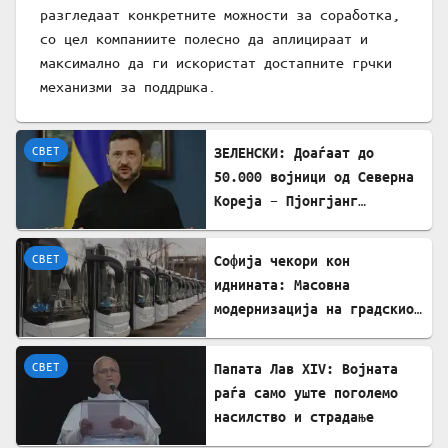
разгледаат конкретните можности за соработка,
со цел компаниите полесно да аплицираат и
максимално да ги искористат достапните грчки
механизми за поддршка.
СВЕТ
ЗЕЛЕНСКИ: Доаѓаат до
50.000 војници од Северна
Кореја – Пјонгјанг
стекнува вредно воено
искуство во Русија
СВЕТ
Софија чекори кон
иднината: Масовна
модернизација на градскиот
транспорт со 350 нови
автобуси
СВЕТ
Папата Лав XIV: Војната
раѓа само уште поголемо
насилство и страдање