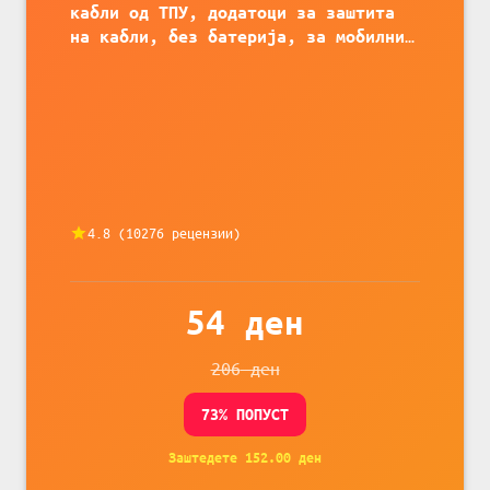
кабли од ТПУ, додатоци за заштита
на кабли, без батерија, за мобилни
телефони, комплет за заштита на
податочни линии
4.8
(
10276
рецензии)
54
ден
206
ден
73
% ПОПУСТ
Заштедете
152.00
ден