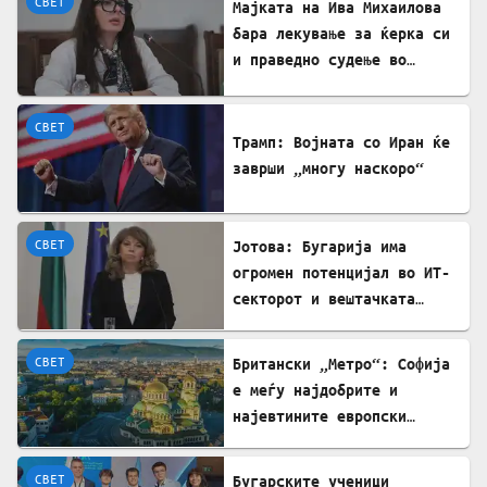
СВЕТ
Мајката на Ива Михаилова
бара лекување за ќерка си
и праведно судење во
Северна Македонија
СВЕТ
Трамп: Војната со Иран ќе
заврши „многу наскоро“
СВЕТ
Јотова: Бугарија има
огромен потенцијал во ИТ-
секторот и вештачката
интелигенција
СВЕТ
Британски „Метро“: Софија
е меѓу најдобрите и
најевтините европски
дестинации за туристите
СВЕТ
Бугарските ученици