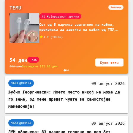
TEMU
Реклама
#1 Најпродаван артикл
Сет од 5 парчиња заштитник на кабли,
прекривка за заштита на кабли од ТПУ,
додатоци за заштита на кабли, без
4.8
(
10276
)
батерија, за мобилни телефони, комплет
за заштита на податочни линии
54
ден
-73%
Купи сега
206
ден
Заштедете
152.00
ден
09 август 2026
МАКЕДОНИЈА
Љубчо Георгиевски: Моето место никој не може да
го земе, од мене првпат чувте за самостојна
Македонија!
09 август 2026
МАКЕДОНИЈА
ДУИ обвинува: 83 владини седници по ред без