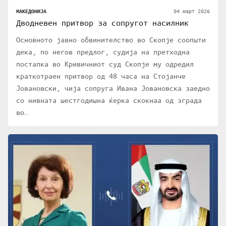
04 март 2026
МАКЕДОНИЈА
Дводневен притвор за сопругот насилник
Основното јавно обвинителство во Скопје соопшти
дека, по негов предлог, судија на претходна
постапка во Кривичниот суд Скопје му одредил
краткотраен притвор од 48 часа на Стојанче
Јовановски, чија сопруга Ивана Јовановска заедно
со нивната шестгодишна ќерка скокнаа од зграда
во…