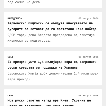
под сомнение дека…
05 август 2026
МАКЕДОНИЈА
Жерновски: Мицкоски се обидува внесувањето на
Бугарите во Уставот да го претстави како победа
СДСМ тврди дека Владата предводена од Христијан
Мицкоски се подготвува…
05 август 2026
СВЕТ
ЕУ префрли уште 1,4 милијарди евра од замрзнати
руски средства за поддршка на Украина
Европската Унија доби дополнителни 1,4 милијарди
евра приходи…
05 август 2026
СВЕТ
Нов руски ракетен напад врз Киев: Украина не
успеа да пресретне ниту една ракета