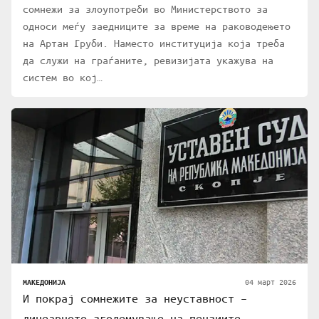
сомнежи за злоупотреби во Министерството за
односи меѓу заедниците за време на раководењето
на Артан Груби. Наместо институција која треба
да служи на граѓаните, ревизијата укажува на
систем во кој…
04 март 2026
МАКЕДОНИЈА
И покрај сомнежите за неуставност –
линеарното зголемување на пензиите