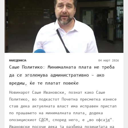
04 март 2026
МАКЕДОНИЈА
Саше Политико: Минималната плата не треба
да се зголемува административно – ако
вредиш, ќе те платат повеќе
Новинарот Саше Ивановски, познат како Саше
Политико, во подкастот Почетна пресметка изнесе
став дека актуелната власт има исправен пристап
по прашањето на минималната плата, додека
опозицискиот СДСМ, според него, е „во офсајд“.
Ивановски посочи дека ја разбира позицијата на