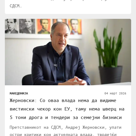
СДСМ…
04 март 2026
МАКЕДОНИЈА
Жерновски: Со оваа влада нема да видиме
вистински чекор кон ЕУ, таму нема шверц на
5 тони дрога и тендери за семејни бизниси
Претставникот на СДСМ, Андреј Жерновски, упати
остри критики кон актуелната влада, тврдејќи