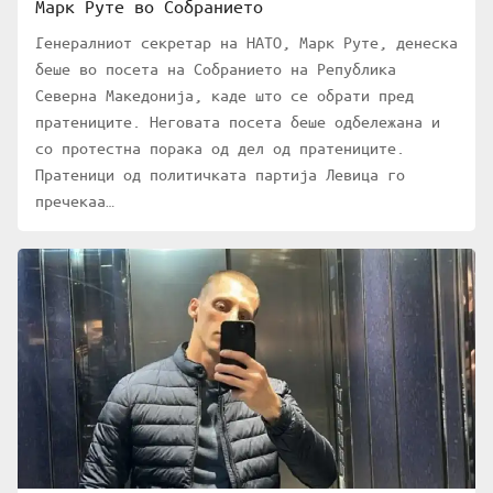
Марк Руте во Собранието
Генералниот секретар на НАТО, Марк Руте, денеска
беше во посета на Собранието на Република
Северна Македонија, каде што се обрати пред
пратениците. Неговата посета беше одбележана и
со протестна порака од дел од пратениците.
Пратеници од политичката партија Левица го
пречекаа…