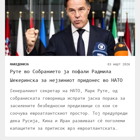
03 март 2026
МАКЕДОНИЈА
Руте во Собранието ја пофали Радмила
Шекеринска за нејзиниот придонес во НАТО
Генералниот секретар на НАТО, Марк Руте, од
собраниската говорница испрати јасна порака за
засилените безбедносни предизвици со кои се
соочува евроатлантскиот простор. Тој предупреди
дека Русија, Кина и Иран развиваат сѐ поголеми
капацитети за притисок врз евроатлантската…