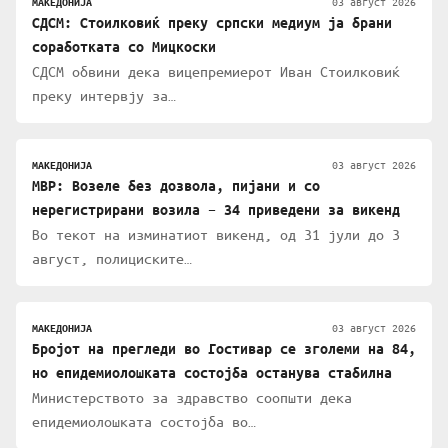
03 август 2026
МАКЕДОНИЈА
СДСМ: Стоилковиќ преку српски медиум ја брани
соработката со Мицкоски
СДСМ обвини дека вицепремиерот Иван Стоилковиќ
преку интервју за…
03 август 2026
МАКЕДОНИЈА
МВР: Возеле без дозвола, пијани и со
нерегистрирани возила – 34 приведени за викенд
Во текот на изминатиот викенд, од 31 јули до 3
август, полициските…
03 август 2026
МАКЕДОНИЈА
Бројот на прегледи во Гостивар се зголеми на 84,
но епидемиолошката состојба останува стабилна
Министерството за здравство соопшти дека
епидемиолошката состојба во…