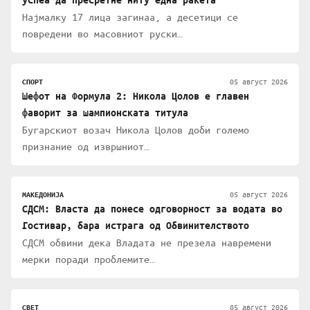
Најмалку 17 лица загинаа, а десетици се
повредени во масовниот руски…
05 август 2026
СПОРТ
Шефот на Формула 2: Никола Цолов е главен
фаворит за шампионската титула
Бугарскиот возач Никола Цолов доби големо
признание од извршниот…
05 август 2026
МАКЕДОНИЈА
СДСМ: Власта да понесе одговорност за водата во
Гостивар, бара истрага од Обвинителството
СДСМ обвини дека Владата не презела навремени
мерки поради проблемите…
05 август 2026
СВЕТ