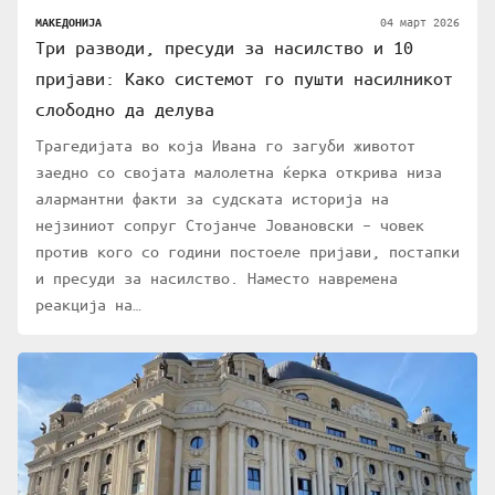
04 март 2026
МАКЕДОНИЈА
Три разводи, пресуди за насилство и 10
пријави: Како системот го пушти насилникот
слободно да делува
Трагедијата во која Ивана го загуби животот
заедно со својата малолетна ќерка открива низа
алармантни факти за судската историја на
нејзиниот сопруг Стојанче Јовановски – човек
против кого со години постоеле пријави, постапки
и пресуди за насилство. Наместо навремена
реакција на…