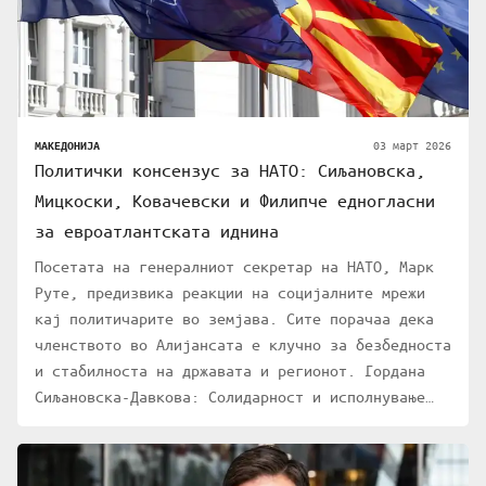
03 март 2026
МАКЕДОНИЈА
Политички консензус за НАТО: Сиљановска,
Мицкоски, Ковачевски и Филипче едногласни
за евроатлантската иднина
Посетата на генералниот секретар на НАТО, Марк
Руте, предизвика реакции на социјалните мрежи
кај политичарите во земјава. Сите порачаа дека
членството во Алијансата е клучно за безбедноста
и стабилноста на државата и регионот. Гордана
Сиљановска-Давкова: Солидарност и исполнување…