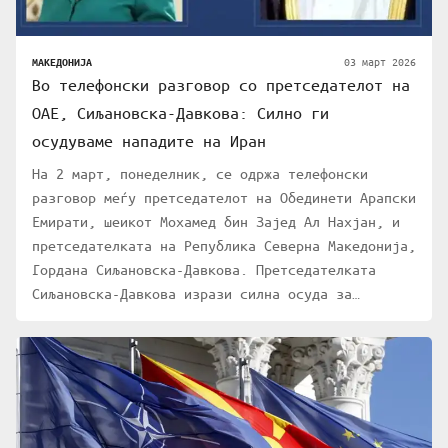
03 март 2026
МАКЕДОНИЈА
Во телефонски разговор со претседателот на
ОАЕ, Сиљановска-Давкова: Силно ги
осудуваме нападите на Иран
На 2 март, понеделник, се одржа телефонски
разговор меѓу претседателот на Обединети Арапски
Емирати, шеикот Мохамед бин Зајед Ал Нахјан, и
претседателката на Република Северна Македонија,
Гордана Сиљановска-Давкова. Претседателката
Сиљановска-Давкова изрази силна осуда за…