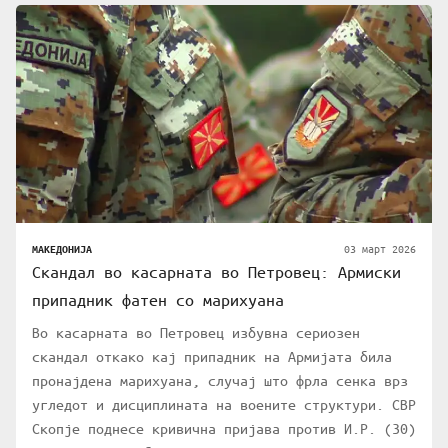
03 март 2026
МАКЕДОНИЈА
Скандал во касарната во Петровец: Армиски
припадник фатен со марихуана
Во касарната во Петровец избувна сериозен
скандал откако кај припадник на Армијата била
пронајдена марихуана, случај што фрла сенка врз
угледот и дисциплината на воените структури. СВР
Скопје поднесе кривична пријава против И.Р. (30)