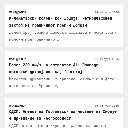
03 август 2026
МАКЕДОНИЈА
Километарски колони кон Грција: Четиричасовен
застој на граничниот премин Дојран
Голем број возила денеска создадоа километарски
колони кон граничниот…
03 август 2026
МАКЕДОНИЈА
Возел 220 км/ч на автопатот А1: Приведен
косовски државјанин кај Гевгелија
Косовски државјанин е приведен откако бил фатен
како вози со брзина од…
03 август 2026
МАКЕДОНИЈА
СДСМ: Апелот на Ѓорѓиевски за чистење на Скопје
е признание за неспособност
СДСМ остро го критикуваше градоначалникот на