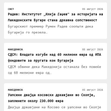
05 август 2026
СВЕТ
Радев: Институтот „Илија Гаџев“ за историјата на
Македонските Бугари стана државна сопственост
Бугарскиот премиер Румен Радев соопшти дека
Бугарија го презела…
05 август 2026
МАКЕДОНИЈА
СДСМ: Владата изгуби над 60 милиони евра од ИПА
фондовите за пругата кон Бугарија
СДСМ обвини дека Македонија останала без повеќе
од 60 милиони евра од…
05 август 2026
МАКЕДОНИЈА
Уапсени двајца косовски државјани во Скопје,
запленети околу 230.000 евра
Двајца државјани на Косово се уапсени во Скопје