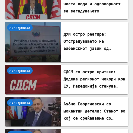
чиста вода и одговорност
за загадувањето
МАКЕДОНИЈА
ДУИ остро реагира:
Отстранувањето на
албанскиот јазик од
таблите на Табановце е
тешка провокација
МАКЕДОНИЈА
СДСМ со остри критики:
Додека регионот чекори кон
ЕУ, Македонија станува
„слепо црево“ на Балканот
МАКЕДОНИЈА
Љубчо Георгиевски со
шокантни детали: Станот во
кој се среќававме со
Богдановски бил купен со
пари од УДБА