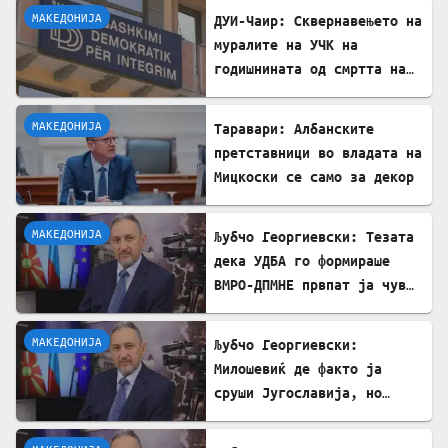
МАКЕДОНИЈА
ДУИ-Чаир: Сквернавењето на
муралите на УЧК на
годишнината од смртта на
Командант Тели е тешка
провокација
МАКЕДОНИЈА
Таравари: Албанските
претставници во владата на
Мицкоски се само за декор
МАКЕДОНИЈА
Љубчо Георгиевски: Тезата
дека УДБА го формираше
ВМРО-ДПМНЕ првпат ја чув
од Божидар Димитров
МАКЕДОНИЈА
Љубчо Георгиевски:
Милошевиќ де факто ја
сруши Југославија, но
македонските југословени
тоа сè уште не сакаат да