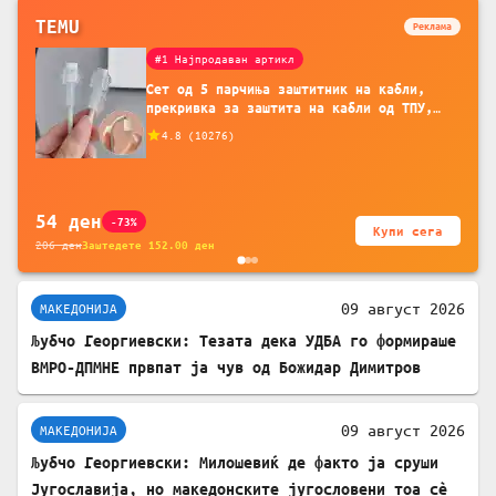
TEMU
Реклама
#1 Најпродаван артикл
Сет од 5 парчиња заштитник на кабли,
прекривка за заштита на кабли од ТПУ,
додатоци за заштита на кабли, без
4.8
(
10276
)
батерија, за мобилни телефони, комплет
за заштита на податочни линии
54
ден
-73%
Купи сега
206
ден
Заштедете
152.00
ден
09 август 2026
МАКЕДОНИЈА
Љубчо Георгиевски: Тезата дека УДБА го формираше
ВМРО-ДПМНЕ првпат ја чув од Божидар Димитров
09 август 2026
МАКЕДОНИЈА
Љубчо Георгиевски: Милошевиќ де факто ја сруши
Југославија, но македонските југословени тоа сè