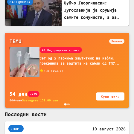
МАКЕДОНИЈА
Љубчо Георгиевски:
Југославија ја срушија
самите комунисти, а за
култот кон Тито сите
молчеа освен мене
TEMU
Реклама
#1 Најпродаван артикл
Сет од 5 парчиња заштитник на кабли,
прекривка за заштита на кабли од ТПУ,
додатоци за заштита на кабли, без
4.8
(
10276
)
батерија, за мобилни телефони, комплет
за заштита на податочни линии
54
ден
-73%
Купи сега
206
ден
Заштедете
152.00
ден
Последни вести
10 август 2026
СПОРТ