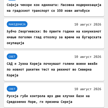
Софија чекори кон иднината: Масовна модернизација
на градскиот транспорт со 350 нови автобуси
10 август 2026
МАКЕДОНИЈА
Љубчо Георгиевски: Во првите години на комунизмот
имаше поголем глад отколку за време на бугарската
окупација
10 август 2026
СВЕТ
САД и Јужна Кореја почнуваат големи воени вежби
по новиот ракетен тест на режимот во Северна
Кореја
10 август 2026
СВЕТ
Русија губи контрола врз две клучни бази на
Средоземно Море, ги презема Сирија