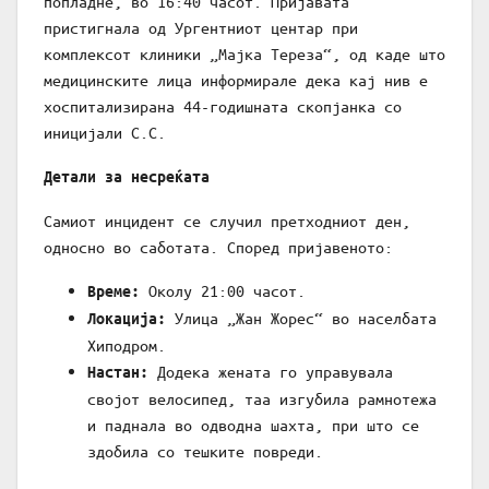
попладне, во 16:40 часот. Пријавата
пристигнала од Ургентниот центар при
комплексот клиники „Мајка Тереза“, од каде што
медицинските лица информирале дека кај нив е
хоспитализирана 44-годишната скопјанка со
иницијали С.С.
Детали за несреќата
Самиот инцидент се случил претходниот ден,
односно во саботата. Според пријавеното:
Околу 21:00 часот.
Време:
Улица „Жан Жорес“ во населбата
Локација:
Хиподром.
Додека жената го управувала
Настан:
својот велосипед, таа изгубила рамнотежа
и паднала во одводна шахта, при што се
здобила со тешките повреди.