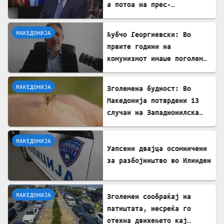
а потоа на прес-
конференции нè обвинуваа
за бугарофилија
МАКЕДОНИЈА
Љубчо Георгиевски: Во
првите години на
комунизмот имаше поголем
глад отколку за време на
бугарската окупација
МАКЕДОНИЈА
Зголемена будност: Во
Македонија потврдени 13
случаи на Западнонилска
треска
МАКЕДОНИЈА
Уапсени двајца осомничени
за разбојништво во Илинден
МАКЕДОНИЈА
Зголемен сообраќај на
патиштата, несреќа го
отежна движењето кај