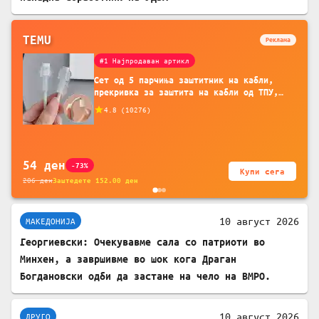
TEMU
Реклама
#1 Најпродаван артикл
Сет од 5 парчиња заштитник на кабли,
прекривка за заштита на кабли од ТПУ,
додатоци за заштита на кабли, без
4.8
(
10276
)
батерија, за мобилни телефони, комплет
за заштита на податочни линии
54
ден
-73%
Купи сега
206
ден
Заштедете
152.00
ден
10 август 2026
МАКЕДОНИЈА
Георгиевски: Очекувавме сала со патриоти во
Минхен, а завршивме во шок кога Драган
Богдановски одби да застане на чело на ВМРО.
10 август 2026
ДРУГО