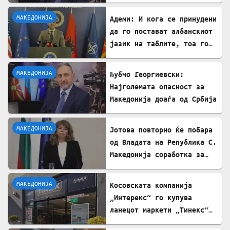
МАКЕДОНИЈА
Адеми: И кога се принудени
да го постават албанскиот
јазик на таблите, тоа го
прават со правописни
грешки
МАКЕДОНИЈА
Љубчо Георгиевски:
Најголемата опасност за
Македонија доаѓа од Србија
МАКЕДОНИЈА
Јотова повторно ќе побара
од Владата на Република С.
Македонија соработка за
лекувањето на Ива
Михаилова
МАКЕДОНИЈА
Косовската компанија
„Интерекс“ го купува
ланецот маркети „Тинекс“
во Македонија