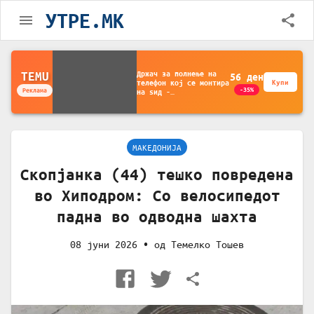
УТРЕ.MK
Држач за полнење на
TEMU
56
ден
телефон кој се монтира
Купи
-35%
Реклама
на ѕид -
Мултифункционален
пластичен организатор
за чување на покрај
кревет и за ТВ
далечински управувач
МАКЕДОНИЈА
Скопјанка (44) тешко повредена
во Хиподром: Со велосипедот
падна во одводна шахта
08 јуни 2026
• од
Темелко Тошев