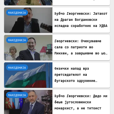
Стража
МАКЕДОНИЈА
Љубчо Георгиевски: Јатакот
на Драган Богдановски
испадна соработник на УДБА
МАКЕДОНИЈА
Георгиевски: Очекувавме
сала со патриоти во
Минхен, а завршивме во шок
кога Драган Богдановски
одби да застане на чело на
МАКЕДОНИЈА
Физички напад врз
ВМРО.
претседателот на
бугарското здружение
„Шемето“: Инцидентот се
случил пред неговиот
МАКЕДОНИЈА
Љубчо Георгиевски: Дедо ми
двегодишен внук
беше југословенски
монархист, а не титоист