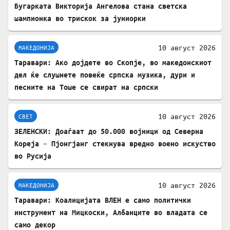
Бугарката Викторија Ангелова стана светска
шампионка во трискок за јуниорки
10 август 2026
МАКЕДОНИЈА
Таравари: Ако дојдете во Скопје, во македонскиот
дел ќе слушнете повеќе српска музика, дури и
песните на Тоше се свират на српски
10 август 2026
СВЕТ
ЗЕЛЕНСКИ: Доаѓаат до 50.000 војници од Северна
Кореја – Пјонгјанг стекнува вредно воено искуство
во Русија
10 август 2026
МАКЕДОНИЈА
Таравари: Коалицијата ВЛЕН е само политички
инструмент на Мицкоски, Албанците во владата се
само декор