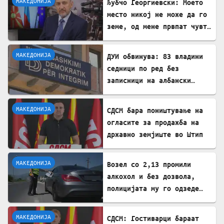
МАКЕДОНИЈА
Љубчо Георгиевски: Моето
го видат
место никој не може да го
земе, од мене првпат чувте
за самостојна Македонија!
МАКЕДОНИЈА
ДУИ обвинува: 83 владини
седници по ред без
записници на албански
јазик – прекршен Законот
за јазиците
МАКЕДОНИЈА
СДСМ бара поништување на
огласите за продажба на
државно земјиште во Штип
МАКЕДОНИЈА
Возел со 2,13 промили
алкохол и без дозвола,
полицијата му го одзеде
возилото
МАКЕДОНИЈА
СДСМ: Гостиварци бараат