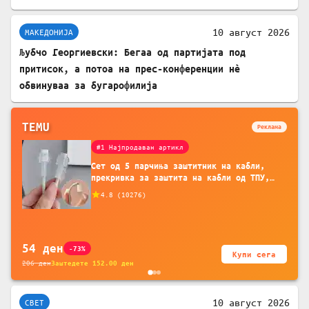
10 август 2026
МАКЕДОНИЈА
Љубчо Георгиевски: Бегаа од партијата под
притисок, а потоа на прес-конференции нè
обвинуваа за бугарофилија
TEMU
Реклама
#1 Најпродаван артикл
Сет од 5 парчиња заштитник на кабли,
прекривка за заштита на кабли од ТПУ,
додатоци за заштита на кабли, без
4.8
(
10276
)
батерија, за мобилни телефони, комплет
за заштита на податочни линии
54
ден
-73%
Купи сега
206
ден
Заштедете
152.00
ден
10 август 2026
СВЕТ