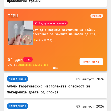
правописни грешки
TEMU
Реклама
#1 Најпродаван артикл
Сет од 5 парчиња заштитник на кабли,
прекривка за заштита на кабли од ТПУ,
додатоци за заштита на кабли, без
4.8
(
10276
)
батерија, за мобилни телефони, комплет
за заштита на податочни линии
54
ден
-73%
Купи сега
206
ден
Заштедете
152.00
ден
09 август 2026
МАКЕДОНИЈА
Љубчо Георгиевски: Најголемата опасност за
Македонија доаѓа од Србија
09 август 2026
МАКЕДОНИЈА