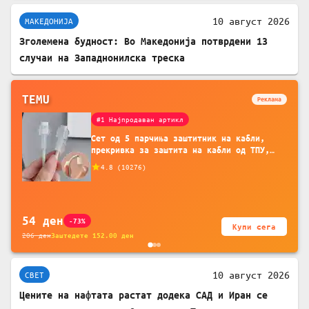
10 август 2026
МАКЕДОНИЈА
Зголемена будност: Во Македонија потврдени 13
случаи на Западнонилска треска
TEMU
Реклама
#1 Најпродаван артикл
Сет од 5 парчиња заштитник на кабли,
прекривка за заштита на кабли од ТПУ,
додатоци за заштита на кабли, без
4.8
(
10276
)
батерија, за мобилни телефони, комплет
за заштита на податочни линии
54
ден
-73%
Купи сега
206
ден
Заштедете
152.00
ден
10 август 2026
СВЕТ
Цените на нафтата растат додека САД и Иран се