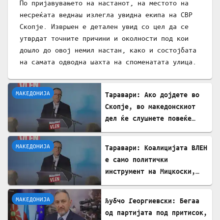
По пријавувањето на настанот, на местото на
несреќата веднаш излегла увидна екипа на СВР
Скопје. Извршен е детален увид со цел да се
утврдат точните причини и околности под кои
дошло до овој немил настан, како и состојбата
на самата одводна шахта на споменатата улица.
МАКЕДОНИЈА
Таравари: Ако дојдете во
Скопје, во македонскиот
дел ќе слушнете повеќе
српска музика, дури и
песните на Тоше се свират
МАКЕДОНИЈА
Таравари: Коалицијата ВЛЕН
на српски
е само политички
инструмент на Мицкоски,
Албанците во владата се
само декор
МАКЕДОНИЈА
Љубчо Георгиевски: Бегаа
од партијата под притисок,