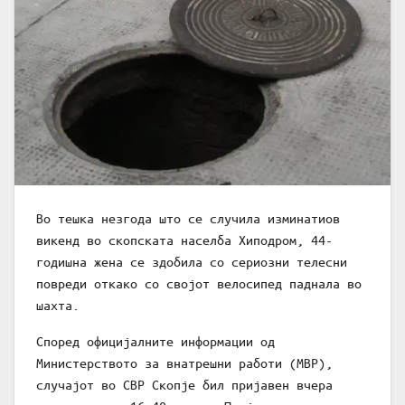
Во тешка незгода што се случила изминатиов
викенд во скопската населба Хиподром, 44-
годишна жена се здобила со сериозни телесни
повреди откако со својот велосипед паднала во
шахта.
Според официјалните информации од
Министерството за внатрешни работи (МВР),
случајот во СВР Скопје бил пријавен вчера