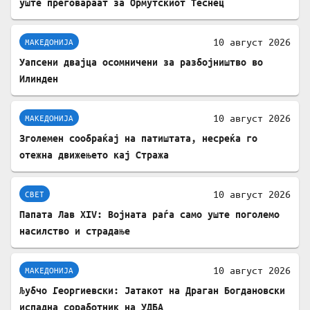
уште преговараат за Ормутскиот Теснец
10 август 2026
МАКЕДОНИЈА
Уапсени двајца осомничени за разбојништво во
Илинден
10 август 2026
МАКЕДОНИЈА
Зголемен сообраќај на патиштата, несреќа го
отежна движењето кај Стража
10 август 2026
СВЕТ
Папата Лав XIV: Војната раѓа само уште поголемо
насилство и страдање
10 август 2026
МАКЕДОНИЈА
Љубчо Георгиевски: Јатакот на Драган Богдановски
испадна соработник на УДБА