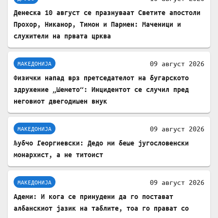
Денеска 10 август се празнуваат Светите апостоли
Прохор, Никанор, Тимон и Пармен: Маченици и
служители на првата црква
09 август 2026
МАКЕДОНИЈА
Физички напад врз претседателот на бугарското
здружение „Шемето“: Инцидентот се случил пред
неговиот двегодишен внук
09 август 2026
МАКЕДОНИЈА
Љубчо Георгиевски: Дедо ми беше југословенски
монархист, а не титоист
09 август 2026
МАКЕДОНИЈА
Адеми: И кога се принудени да го постават
албанскиот јазик на таблите, тоа го прават со