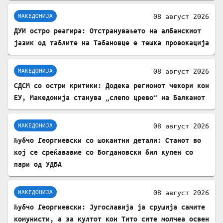
08 август 2026
МАКЕДОНИЈА
ДУИ остро реагира: Отстранувањето на албанскиот
јазик од таблите на Табановце е тешка провокација
08 август 2026
МАКЕДОНИЈА
СДСМ со остри критики: Додека регионот чекори кон
ЕУ, Македонија станува „слепо црево“ на Балканот
08 август 2026
МАКЕДОНИЈА
Љубчо Георгиевски со шокантни детали: Станот во
кој се среќававме со Богдановски бил купен со
пари од УДБА
08 август 2026
МАКЕДОНИЈА
Љубчо Георгиевски: Југославија ја срушија самите
комунисти, а за култот кон Тито сите молчеа освен