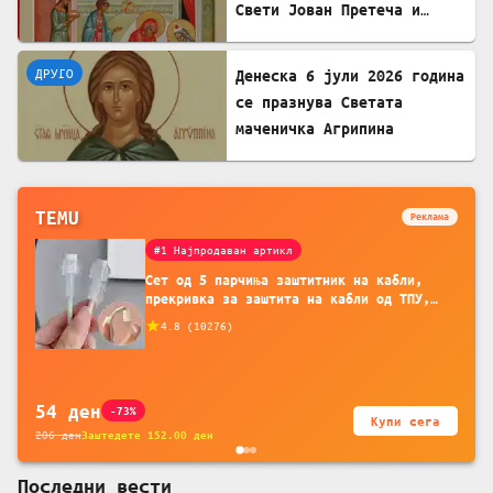
Свети Јован Претеча и
Крстител Господов
ДРУГО
Денеска 6 јули 2026 година
се празнува Светата
маченичка Агрипина
TEMU
Реклама
#1 Најпродаван артикл
Сет од 5 парчиња заштитник на кабли,
прекривка за заштита на кабли од ТПУ,
додатоци за заштита на кабли, без
4.8
(
10276
)
батерија, за мобилни телефони, комплет
за заштита на податочни линии
54
ден
-73%
Купи сега
206
ден
Заштедете
152.00
ден
Последни вести