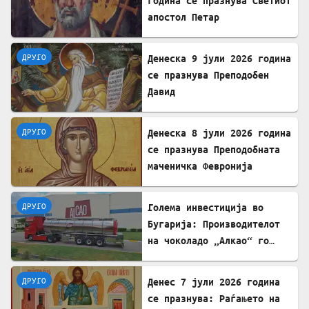
година се празнува Светиот
апостол Петар
ДРУГО
Денеска 9 јули 2026 година
се празнува Преподобен
Давид
ДРУГО
Денеска 8 јули 2026 година
се празнува Преподобната
маченичка Февронија
ДРУГО
Голема инвестиција во
Бугарија: Производителот
на чоколадо „Алкао“ го
проширува својот капацитет
во Првомај
ДРУГО
Денес 7 јули 2026 година
се празнува: Раѓањето на