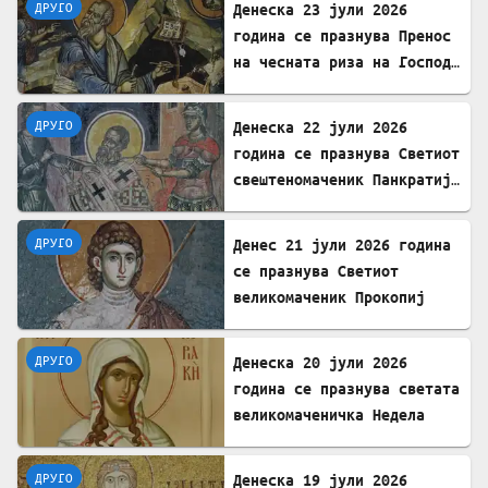
ДРУГО
Денеска 23 јули 2026
година се празнува Пренос
на чесната риза на Господ
Исус Христос
ДРУГО
Денеска 22 јули 2026
година се празнува Светиот
свештеномаченик Панкратиј,
епископ Тавромениски
ДРУГО
Денес 21 јули 2026 година
се празнува Светиот
великомаченик Прокопиј
ДРУГО
Денеска 20 јули 2026
година се празнува светата
великомаченичка Недела
ДРУГО
Денеска 19 јули 2026