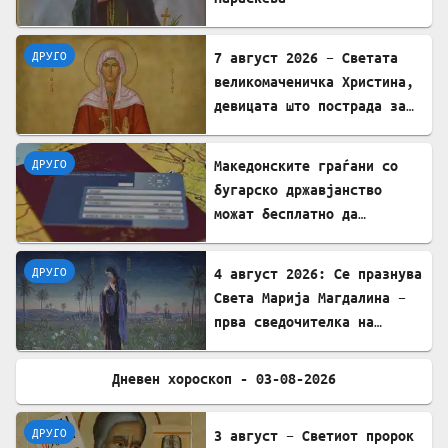
ДРУГО
7 август 2026 – Светата
великомаченичка Христина,
девицата што пострада за
Христовата вера
ДРУГО
Mакедонските граѓани со
бугарско државјанство
можат бесплатно да
користат ЕЗОК во 30
европски земји
ДРУГО
4 август 2026: Се празнува
Света Марија Магдалина –
прва сведочителка на
Христовото Воскресение
Дневен хороскоп - 03-08-2026
ДРУГО
ДРУГО
3 август – Светиот пророк