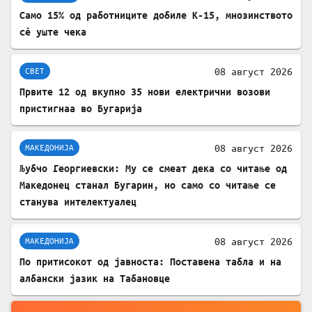
Само 15% од работниците добиле К-15, мнозинството
сè уште чека
08 август 2026
СВЕТ
Првите 12 од вкупно 35 нови електрични возови
пристигнаа во Бугарија
08 август 2026
МАКЕДОНИЈА
Љубчо Георгиевски: Му се смеат дека со читање од
Македонец станал Бугарин, но само со читање се
станува интелектуалец
08 август 2026
МАКЕДОНИЈА
По притисокот од јавноста: Поставена табла и на
албански јазик на Табановце