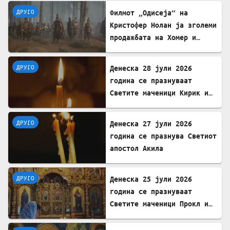
Ерменија
ДРУГО
Филмот „Одисеја“ на
Кристофер Нолан ја зголеми
продажбата на Хомер и
интересот за грчкиот јазик
ДРУГО
Денеска 28 јули 2026
година се празнуваат
Светите маченици Кирик и
Јулита
ДРУГО
Денеска 27 јули 2026
година се празнува Светиот
апостол Акила
ДРУГО
Денеска 25 јули 2026
година се празнуваат
Светите маченици Прокл и
Илариј