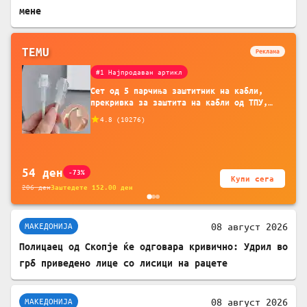
мене
TEMU
Реклама
#1 Најпродаван артикл
Сет од 5 парчиња заштитник на кабли,
прекривка за заштита на кабли од ТПУ,
додатоци за заштита на кабли, без
4.8
(
10276
)
батерија, за мобилни телефони, комплет
за заштита на податочни линии
54
ден
-73%
Купи сега
206
ден
Заштедете
152.00
ден
08 август 2026
МАКЕДОНИЈА
Полицаец од Скопје ќе одговара кривично: Удрил во
грб приведено лице со лисици на рацете
08 август 2026
МАКЕДОНИЈА