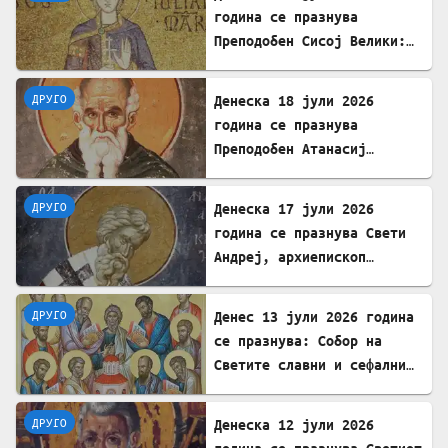
година се празнува
Преподобен Сисој Велики:
Подвижник кој исцелуваше
болни и воскреснуваше
ДРУГО
Денеска 18 јули 2026
мртви
година се празнува
Преподобен Атанасиј
Атонски
ДРУГО
Денеска 17 јули 2026
година се празнува Свети
Андреј, архиепископ
Критски
ДРУГО
Денес 13 јули 2026 година
се празнува: Собор на
Светите славни и сефални
Апостоли
ДРУГО
Денеска 12 јули 2026