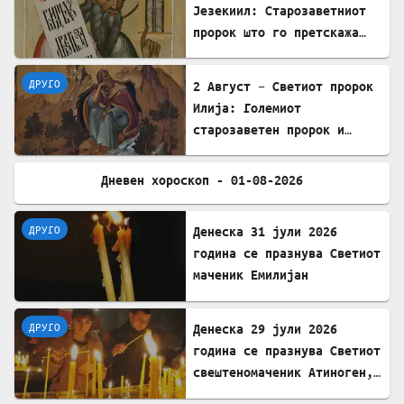
Језекиил: Старозаветниот
пророк што го претскажа
воскресението
ДРУГО
2 Август – Светиот пророк
Илија: Големиот
старозаветен пророк и
чудотворец
Дневен хороскоп - 01-08-2026
ДРУГО
ДРУГО
Денеска 31 јули 2026
година се празнува Светиот
маченик Емилијан
ДРУГО
Денеска 29 јули 2026
година се празнува Светиот
свештеномаченик Атиноген,
епископ Севастиски во