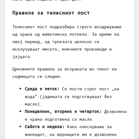
Правила за телесниот пост
Телесниот пост подразбира строго воздржување
од храна од животинско потекло. За време на
овој период, од трпезата целосно се
исклучуваат месото, млечните производи и
јајцата.
Црковните правила за исхраната во текот на
седмицата се следни:
Се пости строг пост „на
Среда и петок:
вода“ (јадењата се подготвуваат без
масло).
Дозволена
Понеделник, вторник и четврток:
е храна подготвена со масло.
Како олеснување за
Сабота и недела:
викендот, на верниците им е дозволено