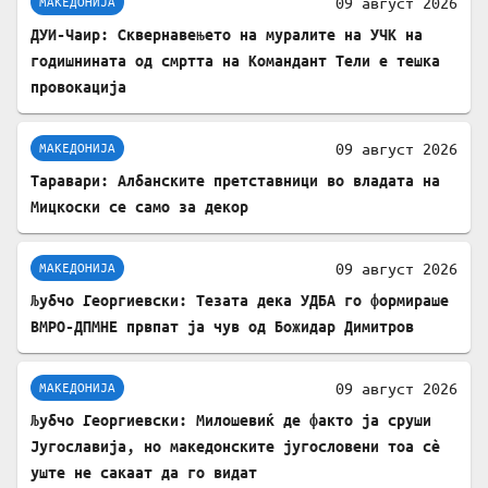
09 август 2026
МАКЕДОНИЈА
ДУИ-Чаир: Сквернавењето на муралите на УЧК на
годишнината од смртта на Командант Тели е тешка
провокација
09 август 2026
МАКЕДОНИЈА
Таравари: Албанските претставници во владата на
Мицкоски се само за декор
09 август 2026
МАКЕДОНИЈА
Љубчо Георгиевски: Тезата дека УДБА го формираше
ВМРО-ДПМНЕ првпат ја чув од Божидар Димитров
09 август 2026
МАКЕДОНИЈА
Љубчо Георгиевски: Милошевиќ де факто ја сруши
Југославија, но македонските југословени тоа сè
уште не сакаат да го видат