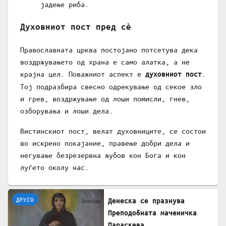
јадење риба.
Духовниот пост пред сè
Православната црква постојано потсетува дека
воздржувањето од храна е само алатка, а не
крајна цел. Поважниот аспект е
.
духовниот пост
Тој подразбира свесно одрекување од секое зло
и грев, воздржување од лоши помисли, гнев,
озборувања и лоши дела.
Вистинскиот пост, велат духовниците, се состои
во искрено покајание, правење добри дела и
негување безрезервна љубов кон Бога и кон
луѓето околу нас.
ДРУГО
Денеска се празнува
Преподобната маченичка
Параскева