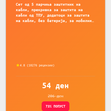
Сет од 5 парчиња заштитник на
кабли, прекривка за заштита на
кабли од ТПУ, додатоци за заштита
на кабли, без батерија, за мобилни
телефони, комплет за заштита на
податочни линии
4.8
(
10276
рецензии)
54
ден
206
ден
73
% ПОПУСТ