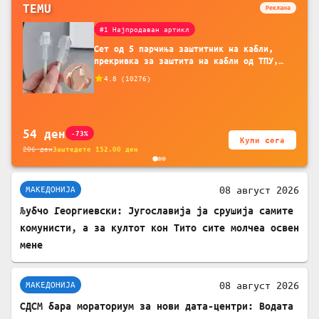
TEMU
Реклама
#1 Најпродаван артикл
Сет од 5 парчиња заштитник на кабли,
прекривка за заштита на кабли од ТПУ,
додатоци за заштита на кабли, без
4.8
(
10276
)
батерија, за мобилни телефони, комплет
за заштита на податочни линии
54
ден
-73%
Купи сега
206
ден
Заштедете
152.00
ден
08 август 2026
МАКЕДОНИЈА
Љубчо Георгиевски: Југославија ја срушија самите
комунисти, а за култот кон Тито сите молчеа освен
мене
08 август 2026
МАКЕДОНИЈА
СДСМ бара мораториум за нови дата-центри: Водата