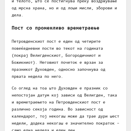
и телото, што се постигнува преку воздржување
од мрсна храна, но и од лоши мисли, зборови и
дела.
Пост со променливо времетраење
Петровденскиот пост е еден од четирите
повеќедневни пости во текот на годината
(покрај Велигденскиот, Богородичниот и
Божикниот). Неговиот почеток е врзан за
празникот Духовден, односно започнува од
првата недела по него.
Со оглед на тоа што Духовден е празник со
непостојан датум кој зависи од Велигден, така
и времетраењето на Петровденскиот пост е
различно секоја година. Во зависност од
календарот, тој некогаш може да трае дури шест
недели, додека некогаш е значително пократок –
само една недела и еден ден.