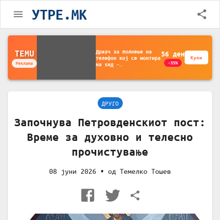
УТРЕ.MK
Држач за полнење на
TEMU
56
ден
телефон кој се монтира
Купи
-35%
Реклама
на ѕид -
Мултифункционален
пластичен организатор
за чување на покрај
кревет и за ТВ
далечински управувач
ДРУГО
Започнува Петровденскиот пост:
Време за духовно и телесно
прочистување
08 јуни 2026
• од
Темелко Тошев