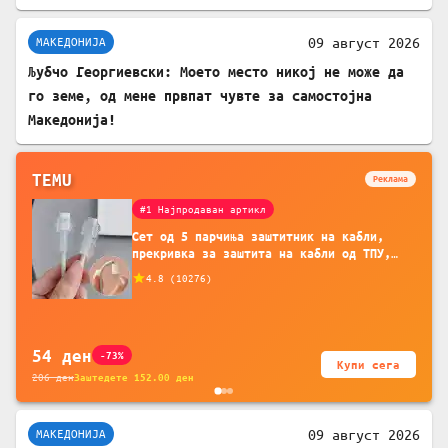
09 август 2026
МАКЕДОНИЈА
Љубчо Георгиевски: Моето место никој не може да
го земе, од мене првпат чувте за самостојна
Македонија!
TEMU
Реклама
#1 Најпродаван артикл
Сет од 5 парчиња заштитник на кабли,
прекривка за заштита на кабли од ТПУ,
додатоци за заштита на кабли, без
4.8
(
10276
)
батерија, за мобилни телефони, комплет
за заштита на податочни линии
54
ден
-73%
Купи сега
206
ден
Заштедете
152.00
ден
09 август 2026
МАКЕДОНИЈА