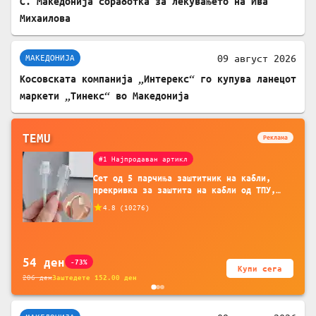
С. Македонија соработка за лекувањето на Ива
Михаилова
09 август 2026
МАКЕДОНИЈА
Косовската компанија „Интерекс“ го купува ланецот
маркети „Тинекс“ во Македонија
TEMU
Реклама
#1 Најпродаван артикл
Сет од 5 парчиња заштитник на кабли,
прекривка за заштита на кабли од ТПУ,
додатоци за заштита на кабли, без
4.8
(
10276
)
батерија, за мобилни телефони, комплет
за заштита на податочни линии
54
ден
-73%
Купи сега
206
ден
Заштедете
152.00
ден