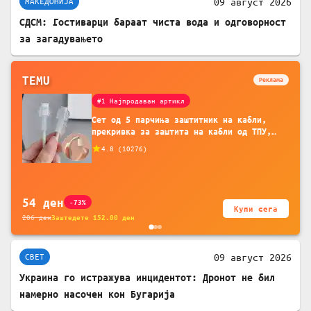
09 август 2026
МАКЕДОНИЈА
СДСМ: Гостиварци бараат чиста вода и одговорност
за загадувањето
TEMU
Реклама
#1 Најпродаван артикл
Сет од 5 парчиња заштитник на кабли,
прекривка за заштита на кабли од ТПУ,
додатоци за заштита на кабли, без
4.8
(
10276
)
батерија, за мобилни телефони, комплет
за заштита на податочни линии
54
ден
-73%
Купи сега
206
ден
Заштедете
152.00
ден
09 август 2026
СВЕТ
Украина го истражува инцидентот: Дронот не бил
намерно насочен кон Бугарија