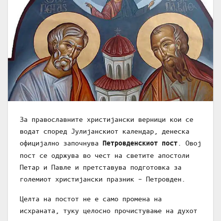
За православните христијански верници кои се
водат според Јулијанскиот календар, денеска
официјално започнува
. Овој
Петровденскиот пост
пост се одржува во чест на светите апостоли
Петар и Павле и претставува подготовка за
големиот христијански празник – Петровден.
Целта на постот не е само промена на
исхраната, туку целосно прочистување на духот