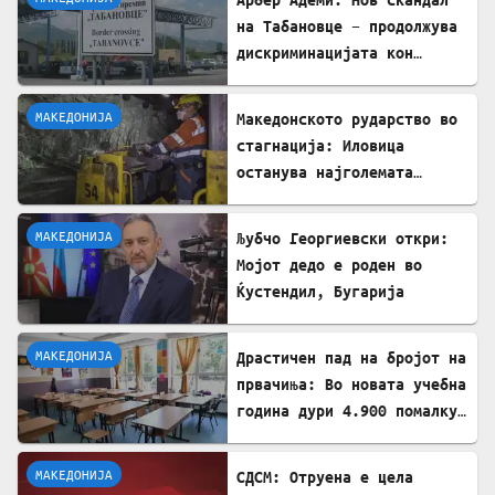
на Табановце – продолжува
дискриминацијата кон
албанскиот јазик
МАКЕДОНИЈА
Македонското рударство во
стагнација: Иловица
останува најголемата
неискористена можност за
економски раст
МАКЕДОНИЈА
Љубчо Георгиевски откри:
Мојот дедо е роден во
Ќустендил, Бугарија
МАКЕДОНИЈА
Драстичен пад на бројот на
првачиња: Во новата учебна
година дури 4.900 помалку
ученици во прво одделение
МАКЕДОНИЈА
СДСМ: Отруена е цела