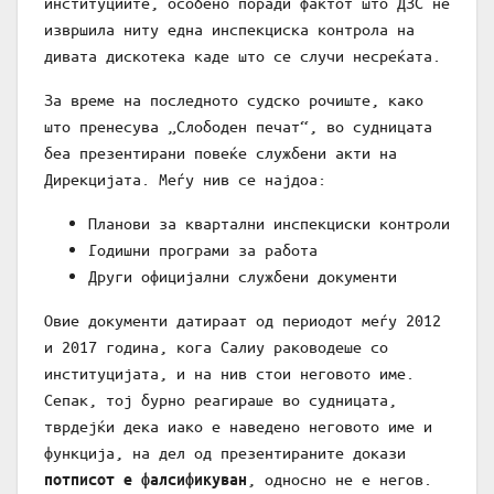
институциите, особено поради фактот што ДЗС не
извршила ниту една инспекциска контрола на
дивата дискотека каде што се случи несреќата.
За време на последното судско рочиште, како
што пренесува „Слободен печат“, во судницата
беа презентирани повеќе службени акти на
Дирекцијата. Меѓу нив се најдоа:
Планови за квартални инспекциски контроли
Годишни програми за работа
Други официјални службени документи
Овие документи датираат од периодот меѓу 2012
и 2017 година, кога Салиу раководеше со
институцијата, и на нив стои неговото име.
Сепак, тој бурно реагираше во судницата,
тврдејќи дека иако е наведено неговото име и
функција, на дел од презентираните докази
, односно не е негов.
потписот е фалсификуван