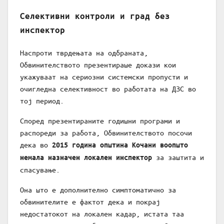
Селективни контроли и град без
инспектор
Наспроти тврдењата на одбраната,
Обвинителството презентираше докази кои
укажуваат на сериозни системски пропусти и
очигледна селективност во работата на ДЗС во
тој период.
Според презентираните годишни програми и
распореди за работа, Обвинителството посочи
дека во
2015 година општина Кочани воопшто
за заштита и
немала назначен локален инспектор
спасување.
Она што е дополнително симптоматично за
обвинителите е фактот дека и покрај
недостатокот на локален кадар, истата таа