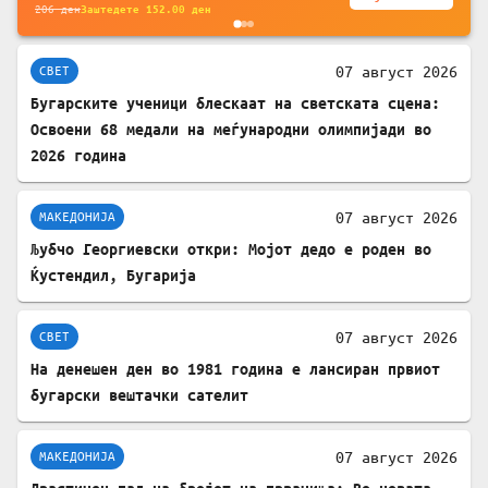
206
ден
Заштедете
152.00
ден
07 август 2026
СВЕТ
Бугарските ученици блескаат на светската сцена:
Освоени 68 медали на меѓународни олимпијади во
2026 година
07 август 2026
МАКЕДОНИЈА
Љубчо Георгиевски откри: Мојот дедо е роден во
Ќустендил, Бугарија
07 август 2026
СВЕТ
На денешен ден во 1981 година е лансиран првиот
бугарски вештачки сателит
07 август 2026
МАКЕДОНИЈА