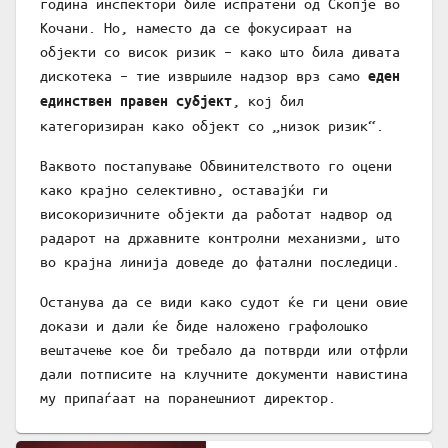
година инспектори биле испратени од Скопје во
Кочани. Но, наместо да се фокусираат на
објекти со висок ризик – како што била дивата
дискотека – тие извршиле надзор врз само
еден
, кој бил
единствен правен субјект
категоризиран како објект со „низок ризик“.
Ваквото постапување Обвинителството го оцени
како крајно селективно, оставајќи ги
високоризичните објекти да работат надвор од
радарот на државните контролни механизми, што
во крајна линија доведе до фатални последици.
Останува да се види како судот ќе ги цени овие
докази и дали ќе биде наложено графолошко
вештачење кое би требало да потврди или отфрли
дали потписите на клучните документи навистина
му припаѓаат на поранешниот директор.