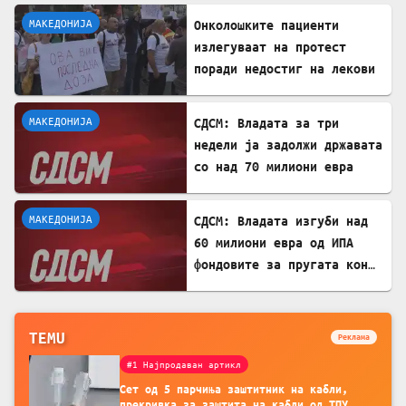
МАКЕДОНИЈА
Онколошките пациенти
излегуваат на протест
поради недостиг на лекови
МАКЕДОНИЈА
СДСМ: Владата за три
недели ја задолжи државата
со над 70 милиони евра
МАКЕДОНИЈА
СДСМ: Владата изгуби над
60 милиони евра од ИПА
фондовите за пругата кон
Бугарија
TEMU
Реклама
#1 Најпродаван артикл
Сет од 5 парчиња заштитник на кабли,
прекривка за заштита на кабли од ТПУ,