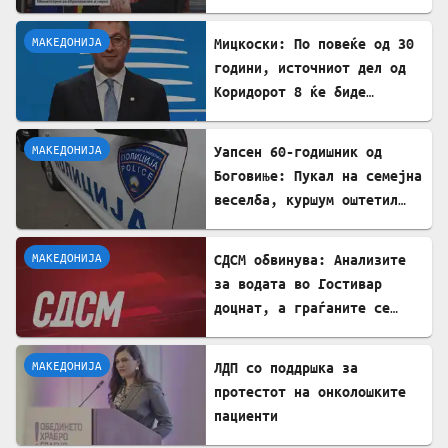
е загрижувачки
МАКЕДОНИЈА
Мицкоски: По повеќе од 30
години, источниот дел од
Коридорот 8 ќе биде
завршен
МАКЕДОНИЈА
Уапсен 60-годишник од
Боговиње: Пукал на семејна
веселба, куршум оштетил
покрив на куќа
МАКЕДОНИЈА
СДСМ обвинува: Анализите
за водата во Гостивар
доцнат, а граѓаните се
изложени на ризик
МАКЕДОНИЈА
ЛДП со поддршка за
протестот на онколошките
пациенти