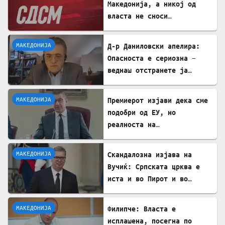
Македонија, а никој од
власта не сноси
одговорност
МАКЕДОНИЈА
Д-р Даниловски апелира:
Опасноста е сериозна –
веднаш отстранете ја
застоената вода за да се
заштитите од западнонилска
МАКЕДОНИЈА
Премиерот изјави дека сме
треска!
подобри од ЕУ, но
реалноста на
потрошувачката кошница го
демантира
МАКЕДОНИЈА
Скандалозна изјава на
Вучиќ: Српската црква е
иста и во Пирот и во
Скопје
МАКЕДОНИЈА
Филипче: Власта е
исплашена, посегна по