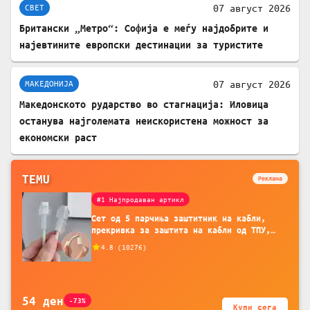
07 август 2026
СВЕТ
Британски „Метро“: Софија е меѓу најдобрите и
најевтините европски дестинации за туристите
07 август 2026
МАКЕДОНИЈА
Македонското рударство во стагнација: Иловица
останува најголемата неискористена можност за
економски раст
TEMU
Реклама
#1 Најпродаван артикл
Сет од 5 парчиња заштитник на кабли,
прекривка за заштита на кабли од ТПУ,
додатоци за заштита на кабли, без
4.8
(
10276
)
батерија, за мобилни телефони, комплет
за заштита на податочни линии
54
ден
-73%
Купи сега