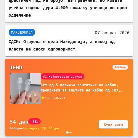
Драстичен пад на бројот на првачиња: Во новата
учебна година дури 4.900 помалку ученици во прво
одделение
07 август 2026
МАКЕДОНИЈА
СДСМ: Отруена е цела Македонија, а никој од
власта не сноси одговорност
TEMU
Реклама
#1 Најпродаван артикл
Сет од 5 парчиња заштитник на кабли,
прекривка за заштита на кабли од ТПУ,
додатоци за заштита на кабли, без
4.8
(
10276
)
батерија, за мобилни телефони, комплет
за заштита на податочни линии
54
ден
-73%
Купи сега
206
ден
Заштедете
152.00
ден