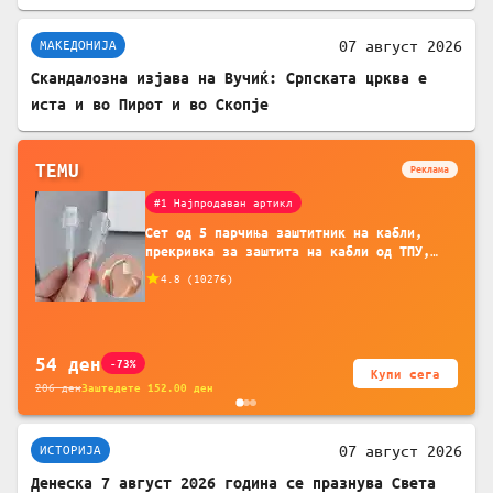
07 август 2026
МАКЕДОНИЈА
Скандалозна изјава на Вучиќ: Српската црква е
иста и во Пирот и во Скопје
TEMU
Реклама
#1 Најпродаван артикл
Сет од 5 парчиња заштитник на кабли,
прекривка за заштита на кабли од ТПУ,
додатоци за заштита на кабли, без
4.8
(
10276
)
батерија, за мобилни телефони, комплет
за заштита на податочни линии
54
ден
-73%
Купи сега
206
ден
Заштедете
152.00
ден
07 август 2026
ИСТОРИЈА
Денеска 7 август 2026 година се празнува Света