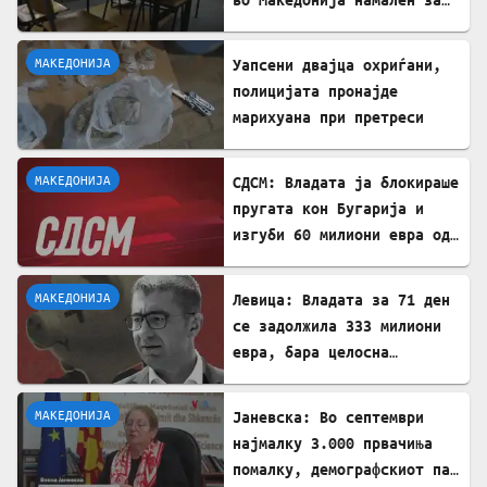
речиси 5.000 во однос на
лани
МАКЕДОНИЈА
Уапсени двајца охриѓани,
полицијата пронајде
марихуана при претреси
МАКЕДОНИЈА
СДСМ: Владата ја блокираше
пругата кон Бугарија и
изгуби 60 милиони евра од
ИПА фондови
МАКЕДОНИЈА
Левица: Владата за 71 ден
се задолжила 333 милиони
евра, бара целосна
транспарентност
МАКЕДОНИЈА
Јаневска: Во септември
најмалку 3.000 првачиња
помалку, демографскиот пад