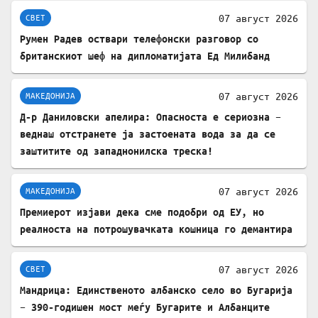
07 август 2026
СВЕТ
Румен Радев оствари телефонски разговор со
британскиот шеф на дипломатијата Ед Милибанд
07 август 2026
МАКЕДОНИЈА
Д-р Даниловски апелира: Опасноста е сериозна –
веднаш отстранете ја застоената вода за да се
заштитите од западнонилска треска!
07 август 2026
МАКЕДОНИЈА
Премиерот изјави дека сме подобри од ЕУ, но
реалноста на потрошувачката кошница го демантира
07 август 2026
СВЕТ
Мандрица: Единственото албанско село во Бугарија
– 390-годишен мост меѓу Бугарите и Албанците