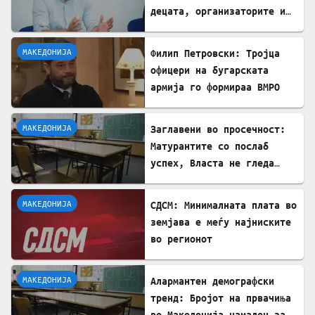
децата, организаторите и
напаѓачите мора да
одговараат
МАКЕДОНИЈА
Филип Петровски: Тројца
офицери на бугарската
армија го формираа ВМРО
МАКЕДОНИЈА
Заглавени во просечност:
Матурантите со послаб
успех, Власта не гледа
проблем
МАКЕДОНИЈА
СДСМ: Минималната плата во
земјава е меѓу најниските
во регионот
МАКЕДОНИЈА
Алармантен демографски
тренд: Бројот на првачиња
во Македонија намален за