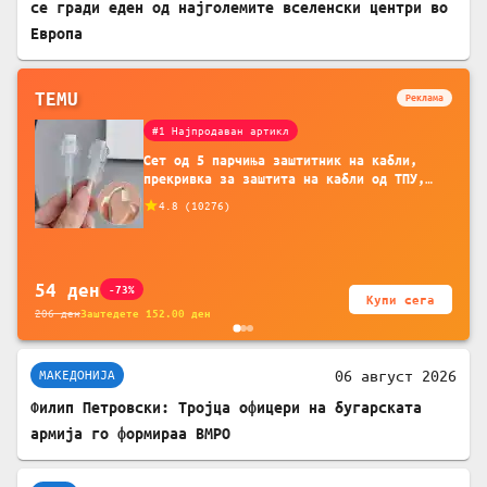
се гради еден од најголемите вселенски центри во
Европа
TEMU
Реклама
#1 Најпродаван артикл
Сет од 5 парчиња заштитник на кабли,
прекривка за заштита на кабли од ТПУ,
додатоци за заштита на кабли, без
4.8
(
10276
)
батерија, за мобилни телефони, комплет
за заштита на податочни линии
54
ден
-73%
Купи сега
206
ден
Заштедете
152.00
ден
06 август 2026
МАКЕДОНИЈА
Филип Петровски: Тројца офицери на бугарската
армија го формираа ВМРО