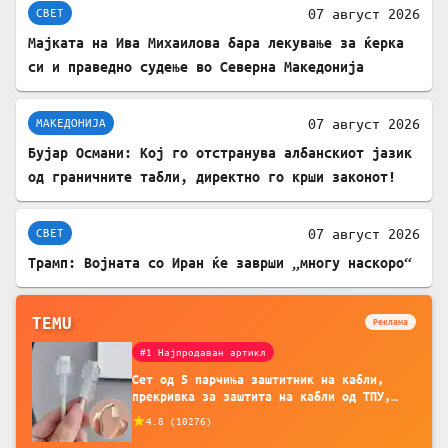
07 август 2026
СВЕТ
Мајката на Ива Михаилова бара лекување за ќерка
си и праведно судење во Северна Македонија
07 август 2026
МАКЕДОНИЈА
Бујар Османи: Кој го отстранува албанскиот јазик
од граничните табли, директно го крши законот!
07 август 2026
СВЕТ
Трамп: Војната со Иран ќе заврши „многу наскоро“
TEMU
Реклама
#1 Најпродаван артикл
Сет од 5 парчиња заштитник на кабли,
прекривка за заштита на кабли од ТПУ,
додатоци за заштита на кабли, без
4.8
(
10276
)
батерија, за мобилни телефони, комплет
за заштита на податочни линии