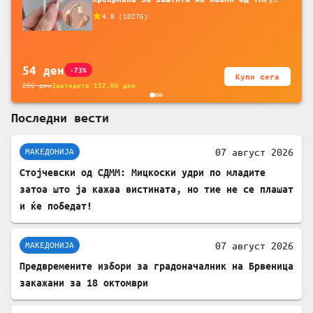
додатоци за заштита на кабли, без
4.8
(
10276
)
батерија, за мобилни телефони, комплет
за заштита на податочни линии
54
ден
-73%
Купи сега
206
ден
Заштедете
152.00
ден
Последни вести
07 август 2026
МАКЕДОНИЈА
Стојчевски од СДММ: Мицкоски удри по младите
затоа што ја кажаа вистината, но тие не се плашат
и ќе победат!
07 август 2026
МАКЕДОНИЈА
Предвремените избори за градоначалник на Брвеница
закажани за 18 октомври