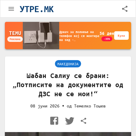
УТРЕ.MK
Држач за полнење на
TEMU
56
ден
телефон кој се монтира
Купи
-35%
Реклама
на ѕид -
Мултифункционален
пластичен организатор
за чување на покрај
кревет и за ТВ
далечински управувач
МАКЕДОНИЈА
Шабан Салиу се брани:
„Потписите на документите од
ДЗС не се мои!“
08 јуни 2026
• од
Темелко Тошев