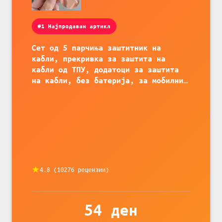
#1 Најпродаван артикл
Сет од 5 парчиња заштитник на
кабли, прекривка за заштита на
кабли од ТПУ, додатоци за заштита
на кабли, без батерија, за мобилни
телефони, комплет за заштита на
податочни линии
4.8
(
10276
рецензии)
54
ден