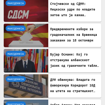
МАКЕДОНИЈА
Стојчевски од СДММ:
Мицкоски удри по младите
затоа што ја кажаа
вистината, но тие не се
плашат и ќе победат!
МАКЕДОНИЈА
Предвремените избори за
градоначалник на Брвеница
закажани за 18 октомври
МАКЕДОНИЈА
Бујар Османи: Кој го
отстранува албанскиот
јазик од граничните табли,
директно го крши законот!
МАКЕДОНИЈА
ДУИ обвинува: Владата го
фаворизира Коридорот 10Д
на штета на стратешкиот
Коридор 8
МАКЕДОНИЈА
Арбер Адеми: Нов скандал