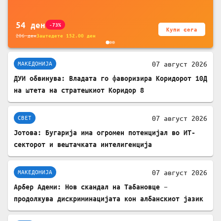
54
ден
-73%
Купи сега
206
ден
Заштедете
152.00
ден
07 август 2026
МАКЕДОНИЈА
ДУИ обвинува: Владата го фаворизира Коридорот 10Д
на штета на стратешкиот Коридор 8
07 август 2026
СВЕТ
Јотова: Бугарија има огромен потенцијал во ИТ-
секторот и вештачката интелигенција
07 август 2026
МАКЕДОНИЈА
Арбер Адеми: Нов скандал на Табановце –
продолжува дискриминацијата кон албанскиот јазик