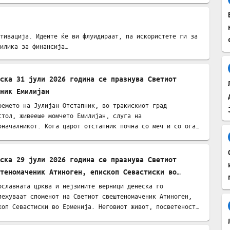
тивација. Идеите ќе ви флуидираат, па искористете ги за
илика за финансија…
ска 31 јули 2026 година се празнува Светиот
ник Емилијан
ремето на Јулијан Отстапник, во тракискиот град
стол, живееше момчето Емилијан, слуга на
оначалникот. Кога царот отстапник почна со меч и со оган
о сотира…
ска 29 јули 2026 година се празнува Светиот
теномаченик Атиноген, епископ Севастиски во
нија
ославната црква и нејзините верници денеска го
лежуваат споменот на Светиот свештеномаченик Атиноген,
коп Севастиски во Ерменија. Неговиот живот, посветеност…