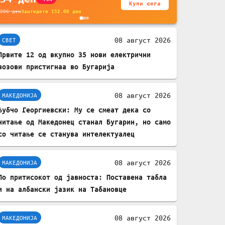
Купи сега
без батерија, за
206
ден
Заштедете
152.00
ден
мобилни телефони,
комплет за заштита на
08 август 2026
СВЕТ
податочни линии
Првите 12 од вкупно 35 нови електрични
возови пристигнаа во Бугарија
08 август 2026
МАКЕДОНИЈА
Љубчо Георгиевски: Му се смеат дека со
читање од Македонец станал Бугарин, но само
со читање се станува интелектуалец
08 август 2026
МАКЕДОНИЈА
По притисокот од јавноста: Поставена табла
и на албански јазик на Табановце
08 август 2026
МАКЕДОНИЈА