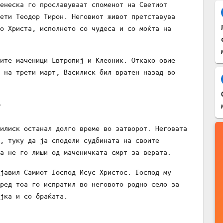
енеска го прославуваат споменот на Светиот
ети Теодор Тирон. Неговиот живот претставува
о Христа, исполнето со чудеса и со моќта на
ите маченици Евтропиј и Клеоник. Откако овие
 на трети март, Василиск бил вратен назад во
т
илиск останал долго време во затворот. Неговата
, туку да ја сподели судбината на своите
а не го лиши од маченичката смрт за верата.
јавил Самиот Господ Исус Христос. Господ му
ред тоа го испратил во неговото родно село за
јка и со браќата.