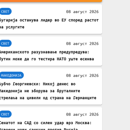
мобилни телефони,
комплет за заштита на
08 август 2026
СВЕТ
податочни линии
Бугарија останува лидер во ЕУ според растот
на услугите
08 август 2026
СВЕТ
Американското разузнавање предупредува:
Путин може да го тестира НАТО уште есенва
08 август 2026
МАКЕДОНИЈА
Љубчо Георгиевски: Никој денес во
Македонија не зборува за бруталните
стрелања на цивили од страна на Германците
08 август 2026
СВЕТ
Сенатот на САД со силен удар врз Москва:
Усвоени нови санкции против Русија