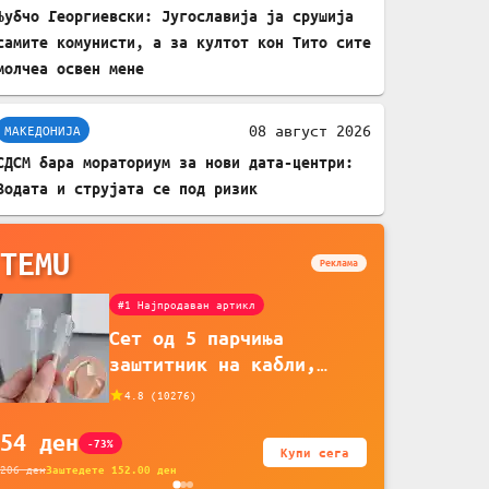
Љубчо Георгиевски: Југославија ја срушија
самите комунисти, а за култот кон Тито сите
молчеа освен мене
08 август 2026
МАКЕДОНИЈА
СДСМ бара мораториум за нови дата-центри:
Водата и струјата се под ризик
TEMU
Реклама
#1 Најпродаван артикл
Сет од 5 парчиња
заштитник на кабли,
прекривка за заштита на
4.8
(
10276
)
кабли од ТПУ, додатоци
54
ден
за заштита на кабли,
-73%
Купи сега
без батерија, за
206
ден
Заштедете
152.00
ден