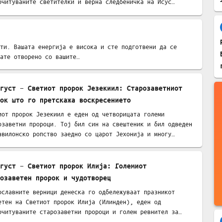
очитуваните светителки и верна следбеничка на Исус…
ти. Вашата енергија е висока и сте подготвени да се
ате отворено со вашите…
густ – Светиот пророк Језекиил: Старозаветниот
ок што го претскажа воскресението
иот пророк Језекиил е еден од четворицата големи
озаветни пророци. Тој бил син на свештеник и бил одведен
авилонско ропство заедно со царот Јехонија и многу…
густ – Светиот пророк Илија: Големиот
озаветен пророк и чудотворец
ославните верници денеска го одбележуваат празникот
етен на Светиот пророк Илија (Илинден), еден од
очитуваните старозаветни пророци и голем ревнител за…