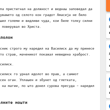
па пристигнал на должност и веднаш заповедал да
увањето од селото кон градот Амасија не било
шил големи и видливи чуда, кои биле толку силни
 поверувал во Христа.
Аполон
сник строго му наредил на Василиск да му принесе
то страв, маченикот покажал невидена храброст.
силиск.
силиск го урнал идолот во прав, а самиот
сен оган. Уплашен и збунет од глетката,
 на магии, по што донел сурова пресуда – наредил
елните мошти