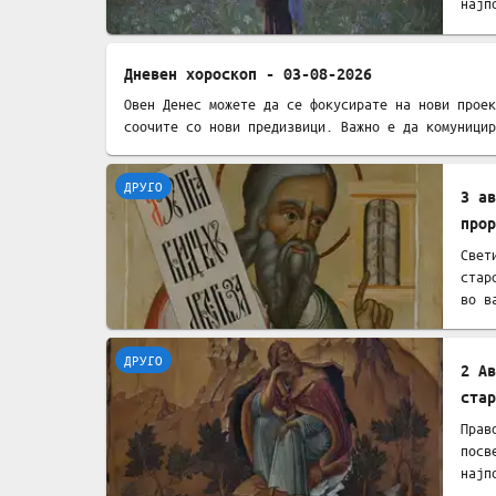
најп
Дневен хороскоп - 03-08-2026
Овен Денес можете да се фокусирате на нови проек
ДРУГО
соочите со нови предизвици. Важно е да комуницир
ДРУГО
3 ав
прор
Свет
стар
во в
ДРУГО
2 Ав
стар
Прав
посв
најп