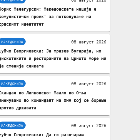
податочни линии
Борис Малагурски: Македонската нација е
комунистички проект за поткопување на
српскиот идентитет
08 август 2026
МАКЕДОНИЈА
Љубчо Георгиевски: Ја мразев Бугарија, но
дискотеките и рестораните на Црното море ми
ја сменија сликата
08 август 2026
МАКЕДОНИЈА
Скандал во Липковско: Маало во Отља
именувано по командант на ОНА кој се бореше
против државата
08 август 2026
МАКЕДОНИЈА
Љубчо Георгиевски: Да ги разочарам