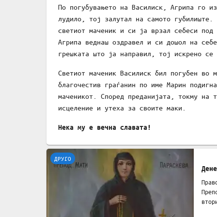
По погубувањето на Василиск, Агрипа го из
лудило, тој залутал на самото губилиште. 
светиот маченик и си ја врзал себеси под 
Агрипа веднаш оздравел и си дошол на себе
грешката што ја направил, тој искрено се 
Светиот маченик Василиск бил погубен во м
благочестив граѓанин по име Марин подигна
маченикот. Според преданијата, токму на т
исцеление и утеха за своите маки.
Нека му е вечна славата!
ДРУГО
Дене
Прав
Преп
втор