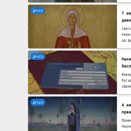
ДРУГО
7 а
деви
Свет
ќерк
од д
ДРУГО
Mаке
бесп
Маке
буга
здра
Евро
ДРУГО
4 ав
прва
Прав
праз