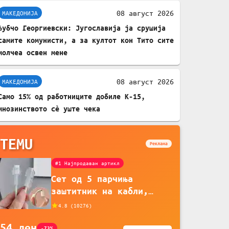
08 август 2026
МАКЕДОНИЈА
Љубчо Георгиевски: Југославија ја срушија
самите комунисти, а за култот кон Тито сите
молчеа освен мене
08 август 2026
МАКЕДОНИЈА
Само 15% од работниците добиле К-15,
мнозинството сè уште чека
TEMU
Реклама
#1 Најпродаван артикл
Сет од 5 парчиња
заштитник на кабли,
прекривка за заштита на
4.8
(
10276
)
кабли од ТПУ, додатоци
54
ден
за заштита на кабли,
-73%