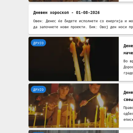
Дневен хороскоп - 01-08-2026
Овен: Денес ќе бидете исполнети со енергија и мо
ДРУГО
да започнете нови проекти. Бик: Овој ден носи пр
ДРУГО
Дене
маче
Во в
Доро
град
да г
ДРУГО
Дене
свеш
Ерме
Прав
одбе
епис