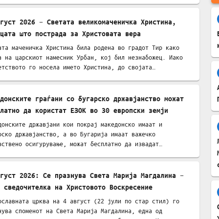
вгуст 2026 – Светата великомаченичка Христина,
цата што пострада за Христовата вера
ата маченичка Христина била родена во градот Тир како
а на царскиот намесник Урбан, кој бил незнабожец. Иако
етството го носела името Христина, до својата…
донските граѓани со бугарско државјанство можат
латно да користат ЕЗОК во 30 европски земји
донските државјани кои покрај македонско имаат и
рско државјанство, а во Бугарија имаат важечко
вствено осигурување, можат бесплатно да извадат
пска…
густ 2026: Се празнува Света Марија Магдалина –
 сведочителка на Христовото Воскресение
ославната црква на 4 август (22 јули по стар стил) го
нува споменот на Света Марија Магдалина, една од