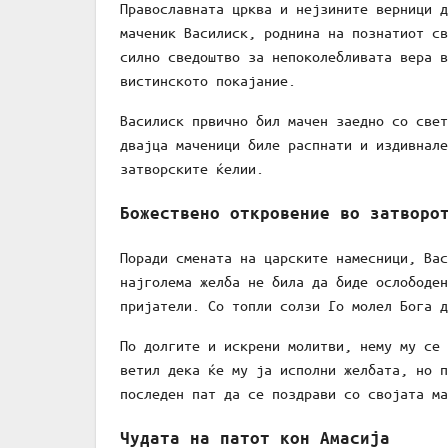
Православната црква и нејзините верници д
маченик Василиск, роднина на познатиот св
силно сведоштво за непоколебливата вера в
вистинското покајание.
Василиск првично бил мачен заедно со свет
двајца маченици биле распнати и издивнале
затворските ќелии.
Божествено откровение во затворо
Поради смената на царските намесници, Вас
најголема желба не била да биде ослободен
пријатели. Со топли солзи Го молел Бога д
По долгите и искрени молитви, нему му се 
ветил дека ќе му ја исполни желбата, но п
последен пат да се поздрави со својата ма
Чудата на патот кон Амасија