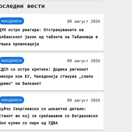
оследни вести
комплет за заштита на
податочни линии
08 август 2026
МАКЕДОНИЈА
ДУИ остро реагира: Отстранувањето на
албанскиот јазик од таблите на Табановце е
тешка провокација
08 август 2026
МАКЕДОНИЈА
СДСМ со остри критики: Додека регионот
чекори кон ЕУ, Македонија станува „слепо
црево“ на Балканот
08 август 2026
МАКЕДОНИЈА
Љубчо Георгиевски со шокантни детали:
Станот во кој се среќававме со Богдановски
бил купен со пари од УДБА