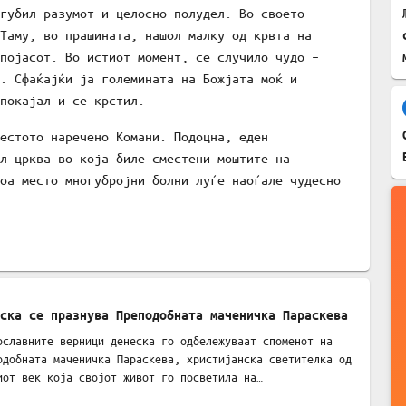
губил разумот и целосно полудел. Во своето
Таму, во прашината, нашол малку од крвта на
појасот. Во истиот момент, се случило чудо –
. Сфаќајќи ја големината на Божјата моќ и
покајал и се крстил.
естото наречено Комани. Подоцна, еден
л црква во која биле сместени моштите на
оа место многубројни болни луѓе наоѓале чудесно
ска се празнува Преподобната маченичка Параскева
ославните верници денеска го одбележуваат споменот на
одобната маченичка Параскева, христијанска светителка од
иот век која својот живот го посветила на…