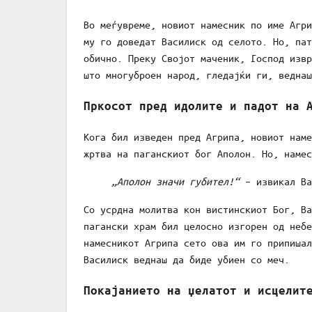
Во меѓувреме, новиот намесник по име Агри
му го доведат Василиск од селото. Но, пат
обично. Преку Својот маченик, Господ извр
што многуброен народ, гледајќи ги, веднаш
Пркосот пред идолите и падот на 
Кога бил изведен пред Агрипа, новиот наме
жртва на паганскиот бог Аполон. Но, намес
„Аполон значи губител!“
– извикал Ва
Со усрдна молитва кон вистинскиот Бог, Ва
пагански храм бил целосно изгорен од небе
намесникот Агрипа сето ова им го припишал
Василиск веднаш да биде убиен со меч.
Покајанието на џелатот и исцелит