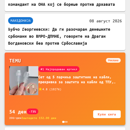
командант на ОНА кој се бореше против државата
08 август 2026
МАКЕДОНИЈА
Љубчо Георгиевски: Да ги разочарам денешните
србомани во ВМРО-ДПМНЕ, говорите на Драган
Богдановски беа против Србославија
TEMU
Реклама
#1 Најпродаван артикл
Сет од 5 парчиња заштитник на кабли,
прекривка за заштита на кабли од ТПУ,
додатоци за заштита на кабли, без
4.8
(
10276
)
батерија, за мобилни телефони, комплет
за заштита на податочни линии
54
ден
-73%
Купи сега
206
ден
Заштедете
152.00
ден