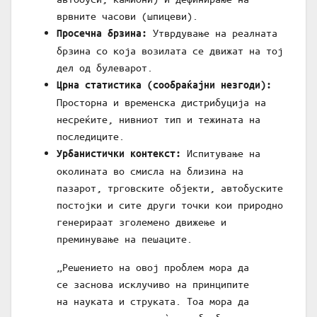
врвните часови (шпицеви).
Утврдување на реалната
Просечна брзина:
брзина со која возилата се движат на тој
дел од булеварот.
Црна статистика (сообраќајни незгоди):
Просторна и временска дистрибуција на
несреќите, нивниот тип и тежината на
последиците.
Испитување на
Урбанистички контекст:
околината во смисла на близина на
пазарот, трговските објекти, автобуските
постојки и сите други точки кои природно
генерираат зголемено движење и
преминување на пешаците.
„Решението на овој проблем мора да
се заснова исклучиво на принципите
на науката и струката. Тоа мора да