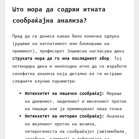
Што мора да содржи итната
сообраќајна анализа?
Пред да се донесе каква било конечна одлука
(рушење на натпатникот или блокирање на
преминот), професорот Јошевски нагласува дека
. Тој
струката мора да го има последниот збор
потенцира дека е неопходно итно да се изработи
сеопфатна анализа која детално ќе ги истражи
следните клучни параметри:
Мерење
Интензитет на пешачки сообраќај:
на дневниот, неделниот и месечниот проток
на пешаци кои ја преминуваат оваа точка.
Анализа
Интензитет на моторен сообраќај:
на вкупниот проток на возила,
хетерогеноста на сообраќајот (автомобили,
автобуси, камиони) и дефинирање на