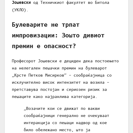
од Техничкиот факултет во Битола
Јошевски
(УКЛО).
Булеварите не трпат
импровизации: Зошто дивиот
премин е опасност?
Професорот Јошевски е дециден дека постоењето
на нелегален пешачки премин на булеварот
„Крсте Петков Мисирков“ – сообраќајница со
исклучително висок интензитет на возила –
претставува постојан и сериозен ризик за
пешаците како најранлива категорија.
„Возачите кои се движат по вакви
сообраќајници генерално не очекуваат
интеракција со пешаци надвор од кое
било обележано место, што ја