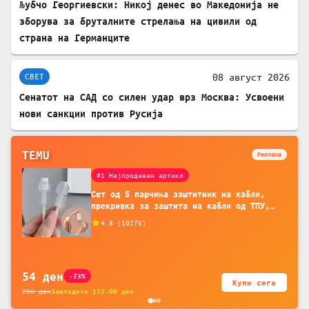
Љубчо Георгиевски: Никој денес во Македонија не
зборува за бруталните стрелања на цивили од
страна на Германците
08 август 2026
СВЕТ
Сенатот на САД со силен удар врз Москва: Усвоени
нови санкции против Русија
TEMU
Реклама
#1 Најпродаван артикл
Сет од 5 парчиња заштитник на кабли,
прекривка за заштита на кабли од ТПУ,
додатоци за заштита на кабли, без
4.8
(
10276
)
батерија, за мобилни телефони, комплет
за заштита на податочни линии
54
ден
-73%
Купи сега
206
ден
Заштедете
152.00
ден