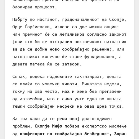
блокираа процесот.
Набргу по настанот, градоначалникот на Скопје,
Орце Ѓорѓиевски, излезе со две можни опции:
или преминот ќе се легализира согласно законот
(при што би се отстранил постоечкиот натпатник
за да се добие ново сообраќајно решение), или
натпатникот конечно ќе стане функционален, а
дивата патека ќе се затвори.
Сепак, додека надлежните тактизираат, цената
се плаќа со човечки животи. Минатата недела,
токму на ова место, маж и жена беа прегазени
од автомобил, што е само уште една во низата
тешки сообраќајни несреќи на оваа црна точка.
За тоа како да се реши овој долгогодишен
проблем,
побара експертско мислење
Скопје Инфо
од
професорот по сообраќајна безбедност, Зоран