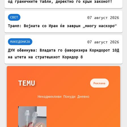
од граничните табли, директно го крши законот!
07 август 2026
СВЕТ
Трамп: Војната со Иран ќе заврши „многу наскоро“
07 август 2026
МАКЕДОНИЈА
ДУИ обвинува: Владата го фаворизира Коридорот 10Д
на штета на стратешкиот Коридор 8
TEMU
Реклама
Ненадминливи Понуди Дневно