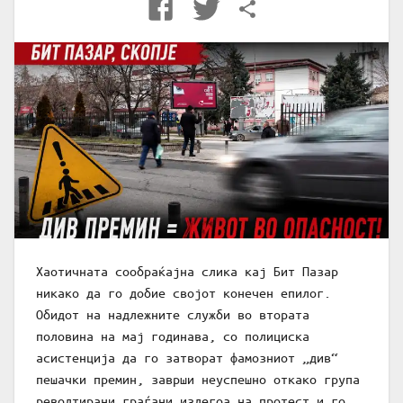
Хаотичната сообраќајна слика кај Бит Пазар
никако да го добие својот конечен епилог.
Обидот на надлежните служби во втората
половина на мај годинава, со полициска
асистенција да го затворат фамозниот „див“
пешачки премин, заврши неуспешно откако група
револтирани граѓани излегоа на протест и го