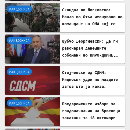
сменија сликата
МАКЕДОНИЈА
Скандал во Липковско:
Маало во Отља именувано по
командант на ОНА кој се
бореше против државата
МАКЕДОНИЈА
Љубчо Георгиевски: Да ги
разочарам денешните
србомани во ВМРО-ДПМНЕ,
говорите на Драган
Богдановски беа против
МАКЕДОНИЈА
Стојчевски од СДММ:
Србославија
Мицкоски удри по младите
затоа што ја кажаа
вистината, но тие не се
плашат и ќе победат!
МАКЕДОНИЈА
Предвремените избори за
градоначалник на Брвеница
закажани за 18 октомври