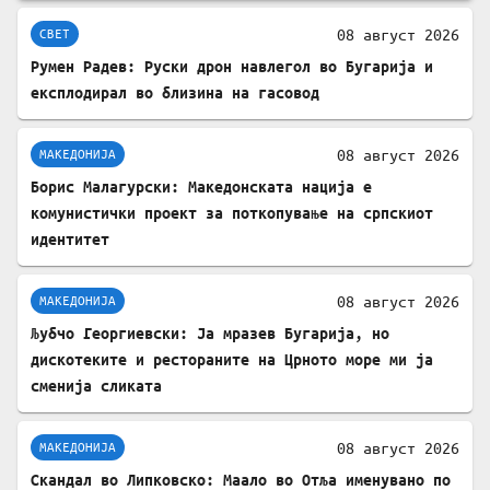
08 август 2026
СВЕТ
Румен Радев: Руски дрон навлегол во Бугарија и
експлодирал во близина на гасовод
08 август 2026
МАКЕДОНИЈА
Борис Малагурски: Македонската нација е
комунистички проект за поткопување на српскиот
идентитет
08 август 2026
МАКЕДОНИЈА
Љубчо Георгиевски: Ја мразев Бугарија, но
дискотеките и рестораните на Црното море ми ја
сменија сликата
08 август 2026
МАКЕДОНИЈА
Скандал во Липковско: Маало во Отља именувано по