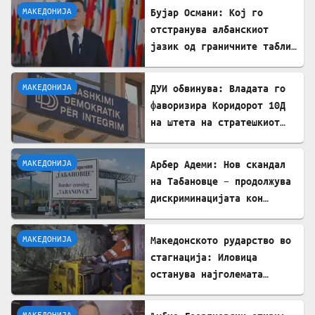
МАКЕДОНИЈА
Бујар Османи: Кој го
отстранува албанскиот
јазик од граничните табли,
директно го крши законот!
МАКЕДОНИЈА
ДУИ обвинува: Владата го
фаворизира Коридорот 10Д
на штета на стратешкиот
Коридор 8
МАКЕДОНИЈА
Арбер Адеми: Нов скандал
на Табановце – продолжува
дискриминацијата кон
албанскиот јазик
МАКЕДОНИЈА
Македонското рударство во
стагнација: Иловица
останува најголемата
неискористена можност за
економски раст
МАКЕДОНИЈА