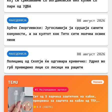
кој се среќававме со Богдановски бил купен со
пари од УДБА
08 август 2026
МАКЕДОНИЈА
Љубчо Георгиевски: Југославија ја срушија самите
комунисти, а за култот кон Тито сите молчеа освен
мене
08 август 2026
МАКЕДОНИЈА
Полицаец од Скопје ќе одговара кривично: Удрил во
грб приведено лице со лисици на рацете
TEMU
Реклама
#1 Најпродаван артикл
Сет од 5 парчиња заштитник на кабли,
прекривка за заштита на кабли од ТПУ,
додатоци за заштита на кабли, без
4.8
(
10276
)
батерија, за мобилни телефони, комплет