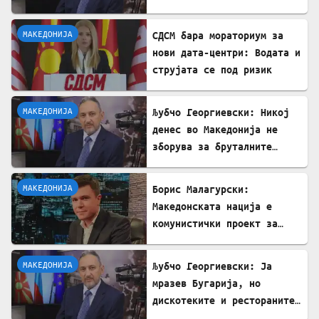
култот кон Тито сите
молчеа освен мене
МАКЕДОНИЈА
СДСМ бара мораториум за
нови дата-центри: Водата и
струјата се под ризик
МАКЕДОНИЈА
Љубчо Георгиевски: Никој
денес во Македонија не
зборува за бруталните
стрелања на цивили од
страна на Германците
МАКЕДОНИЈА
Борис Малагурски:
Македонската нација е
комунистички проект за
поткопување на српскиот
идентитет
МАКЕДОНИЈА
Љубчо Георгиевски: Ја
мразев Бугарија, но
дискотеките и рестораните
на Црното море ми ја