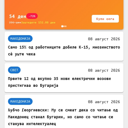
за заштита на податочни линии
54
ден
-73%
Купи сега
206
ден
Заштедете
152.00
ден
08 август 2026
МАКЕДОНИЈА
Само 15% од работниците добиле К-15, мнозинството
сè уште чека
08 август 2026
СВЕТ
Првите 12 од вкупно 35 нови електрични возови
пристигнаа во Бугарија
08 август 2026
МАКЕДОНИЈА
Љубчо Георгиевски: Му се смеат дека со читање од
Македонец станал Бугарин, но само со читање се
станува интелектуалец