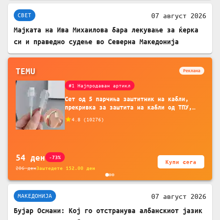
07 август 2026
СВЕТ
Мајката на Ива Михаилова бара лекување за ќерка
си и праведно судење во Северна Македонија
TEMU
Реклама
#1 Најпродаван артикл
Сет од 5 парчиња заштитник на кабли,
прекривка за заштита на кабли од ТПУ,
додатоци за заштита на кабли, без
4.8
(
10276
)
батерија, за мобилни телефони, комплет
за заштита на податочни линии
54
ден
-73%
Купи сега
206
ден
Заштедете
152.00
ден
07 август 2026
МАКЕДОНИЈА
Бујар Османи: Кој го отстранува албанскиот јазик