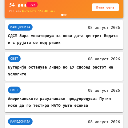
54
ден
-73%
Купи сега
206
ден
Заштедете
152.00
ден
08 август 2026
МАКЕДОНИЈА
СДСМ бара мораториум за нови дата-центри: Водата
и струјата се под ризик
08 август 2026
СВЕТ
Бугарија останува лидер во ЕУ според растот на
услугите
08 август 2026
СВЕТ
Американското разузнавање предупредува: Путин
може да го тестира НАТО уште есенва
08 август 2026
МАКЕДОНИЈА