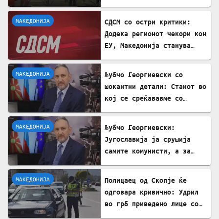
тешка провокација
МАКЕДОНИЈА
СДСМ со остри критики:
Додека регионот чекори кон
ЕУ, Македонија станува
„слепо црево“ на Балканот
МАКЕДОНИЈА
Љубчо Георгиевски со
шокантни детали: Станот во
кој се среќававме со
Богдановски бил купен со
пари од УДБА
МАКЕДОНИЈА
Љубчо Георгиевски:
Југославија ја срушија
самите комунисти, а за
култот кон Тито сите
молчеа освен мене
МАКЕДОНИЈА
Полицаец од Скопје ќе
одговара кривично: Удрил
во грб приведено лице со
лисици на рацете