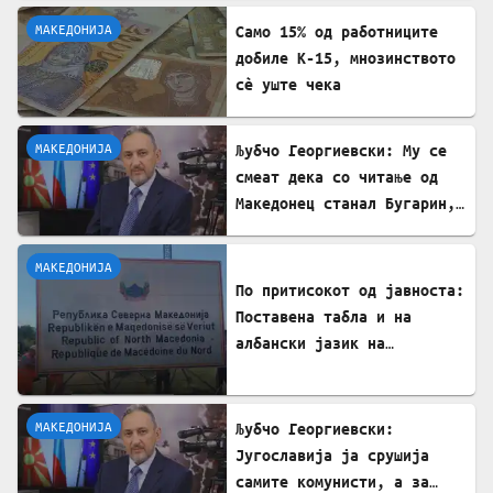
МАКЕДОНИЈА
Само 15% од работниците
добиле К-15, мнозинството
сè уште чека
МАКЕДОНИЈА
Љубчо Георгиевски: Му се
смеат дека со читање од
Македонец станал Бугарин,
но само со читање се
станува интелектуалец
МАКЕДОНИЈА
По притисокот од јавноста:
Поставена табла и на
албански јазик на
Табановце
МАКЕДОНИЈА
Љубчо Георгиевски:
Југославија ја срушија
самите комунисти, а за