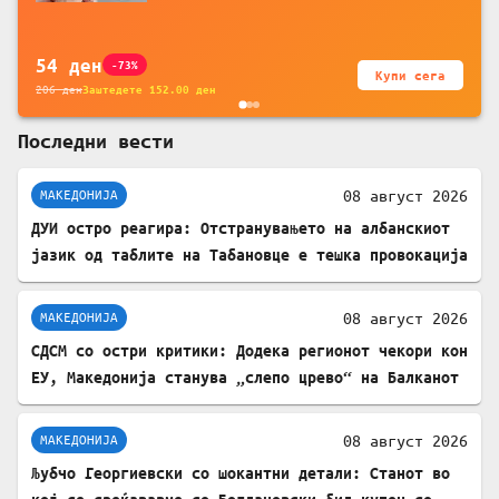
за заштита на податочни линии
54
ден
-73%
Купи сега
206
ден
Заштедете
152.00
ден
Последни вести
08 август 2026
МАКЕДОНИЈА
ДУИ остро реагира: Отстранувањето на албанскиот
јазик од таблите на Табановце е тешка провокација
08 август 2026
МАКЕДОНИЈА
СДСМ со остри критики: Додека регионот чекори кон
ЕУ, Македонија станува „слепо црево“ на Балканот
08 август 2026
МАКЕДОНИЈА
Љубчо Георгиевски со шокантни детали: Станот во