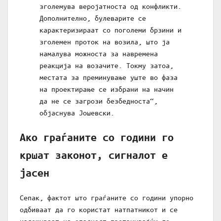
зголемува веројатноста од конфликти.
Дополнително, булеварите се
карактеризираат со поголеми брзини и
зголемен проток на возила, што ја
намалува можноста за навремена
реакција на возачите. Токму затоа,
местата за преминување уште во фаза
на проектирање се избрани на начин
да не се загрози безбедноста“,
објаснува Јошевски.
Ако граѓаните со години го
кршат законот, сигналот е
јасен
Сепак, фактот што граѓаните со години упорно
одбиваат да го користат натпатникот и се