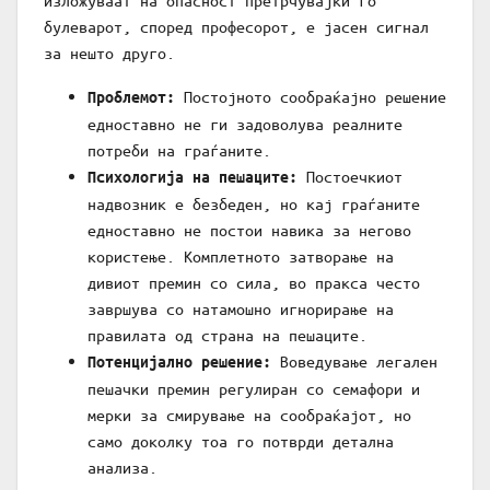
изложуваат на опасност претрчувајќи го
булеварот, според професорот, е јасен сигнал
за нешто друго.
Постојното сообраќајно решение
Проблемот:
едноставно не ги задоволува реалните
потреби на граѓаните.
Постоечкиот
Психологија на пешаците:
надвозник е безбеден, но кај граѓаните
едноставно не постои навика за негово
користење. Комплетното затворање на
дивиот премин со сила, во пракса често
завршува со натамошно игнорирање на
правилата од страна на пешаците.
Воведување легален
Потенцијално решение:
пешачки премин регулиран со семафори и
мерки за смирување на сообраќајот, но
само доколку тоа го потврди детална
анализа.