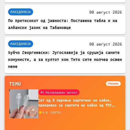
08 август 2026
МАКЕДОНИЈА
По притисокот од јавноста: Поставена табла и на
албански јазик на Табановце
08 август 2026
МАКЕДОНИЈА
Љубчо Георгиевски: Југославија ја срушија самите
комунисти, а за култот кон Тито сите молчеа освен
мене
TEMU
Реклама
#1 Најпродаван артикл
Сет од 5 парчиња заштитник на кабли,
прекривка за заштита на кабли од ТПУ,
додатоци за заштита на кабли, без
4.8
(
10276
)
батерија, за мобилни телефони, комплет
за заштита на податочни линии