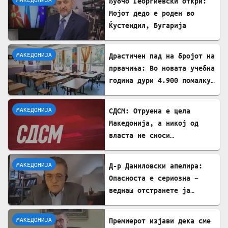
Љубчо Георгиевски откри:
Мојот дедо е роден во
Ќустендил, Бугарија
МАКЕДОНИЈА
Драстичен пад на бројот на
првачиња: Во новата учебна
година дури 4.900 помалку
ученици во прво одделение
МАКЕДОНИЈА
СДСМ: Отруена е цела
Македонија, а никој од
власта не сноси
одговорност
МАКЕДОНИЈА
Д-р Даниловски апелира:
Опасноста е сериозна –
веднаш отстранете ја
застоената вода за да се
заштитите од западнонилска
МАКЕДОНИЈА
Премиерот изјави дека сме
треска!