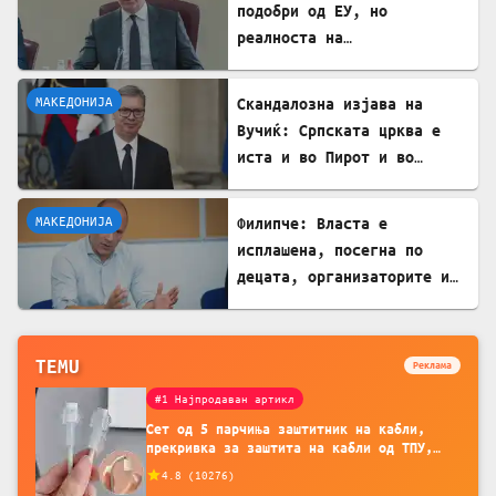
подобри од ЕУ, но
реалноста на
потрошувачката кошница го
демантира
МАКЕДОНИЈА
Скандалозна изјава на
Вучиќ: Српската црква е
иста и во Пирот и во
Скопје
МАКЕДОНИЈА
Филипче: Власта е
исплашена, посегна по
децата, организаторите и
напаѓачите мора да
одговараат
TEMU
Реклама
#1 Најпродаван артикл
Сет од 5 парчиња заштитник на кабли,
прекривка за заштита на кабли од ТПУ,
додатоци за заштита на кабли, без
4.8
(
10276
)
батерија, за мобилни телефони, комплет