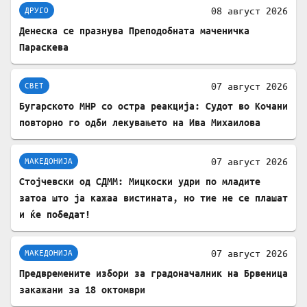
08 август 2026
ДРУГО
Денеска се празнува Преподобната маченичка
Параскева
07 август 2026
СВЕТ
Бугарското МНР со остра реакција: Судот во Кочани
повторно го одби лекувањето на Ива Михаилова
07 август 2026
МАКЕДОНИЈА
Стојчевски од СДММ: Мицкоски удри по младите
затоа што ја кажаа вистината, но тие не се плашат
и ќе победат!
07 август 2026
МАКЕДОНИЈА
Предвремените избори за градоначалник на Брвеница
закажани за 18 октомври