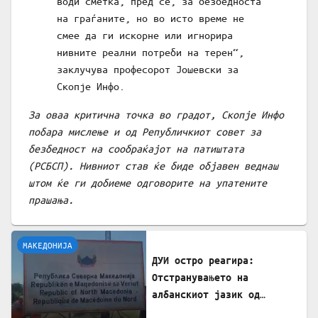
води сметка, пред сè, за безбедноста
на граѓаните, но во исто време не
смее да ги искорне или игнорира
нивните реални потреби на терен“,
заклучува професорот Јошевски за
Скопје Инфо.
За оваа критична точка во градот, Скопје Инфо
побара мислење и од Републичкиот совет за
безбедност на сообраќајот на патиштата
(РСБСП). Нивниот став ќе биде објавен веднаш
штом ќе ги добиеме одговорите на упатените
прашања.
МАКЕДОНИЈА
ДУИ остро реагира:
Отстранувањето на
албанскиот јазик од
таблите на Табановце е