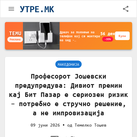
УТРЕ.MK
Држач за полнење на
TEMU
56
ден
телефон кој се монтира
Купи
-35%
Реклама
на ѕид -
Мултифункционален
пластичен организатор
за чување на покрај
кревет и за ТВ
далечински управувач
МАКЕДОНИЈА
Професорот Јошевски
предупредува: Дивиот премин
кај Бит Пазар е сериозен ризик
– потребно е стручно решение,
а не импровизација
09 јуни 2026
• од
Темелко Тошев