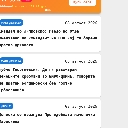
Купи сега
без батерија, за
206
ден
Заштедете
152.00
ден
мобилни телефони,
комплет за заштита на
08 август 2026
МАКЕДОНИЈА
податочни линии
Скандал во Липковско: Маало во Отља
именувано по командант на ОНА кој се бореше
против државата
08 август 2026
МАКЕДОНИЈА
Љубчо Георгиевски: Да ги разочарам
денешните србомани во ВМРО-ДПМНЕ, говорите
на Драган Богдановски беа против
Србославија
08 август 2026
ДРУГО
Денеска се празнува Преподобната маченичка
Параскева