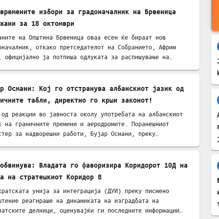
двремените избори за градоначалник на Брвеница
жани за 18 октомври
аните на Општина Брвеница оваа есен ќе бираат нов
оначалник, откако претседателот на Собранието, Африм
, официјално ја потпиша одлуката за распишување на…
р Османи: Кој го отстранува албанскиот јазик од
ичните табли, директно го крши законот!
 од реакции во јавноста околу употребата на албанскиот
к на граничните премини и аеродромите. Поранешниот
стер за надворешни работи, Бујар Османи, преку…
обвинува: Владата го фаворизира Коридорот 10Д на
а на стратешкиот Коридор 8
кратската унија за интеграција (ДУИ) преку писмено
штение реагираше на динамиката на изградбата на
патските делници, оценувајќи ги последните информации