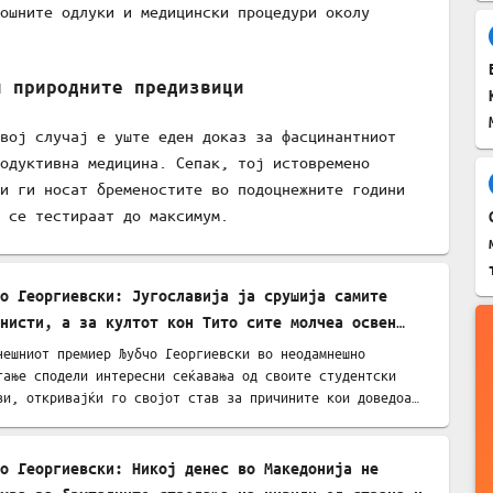
ошните одлуки и медицински процедури околу
и природните предизвици
вој случај е уште еден доказ за фасцинантниот
одуктивна медицина. Сепак, тој истовремено
и ги носат бременостите во подоцнежните години
 се тестираат до максимум.
о Георгиевски: Југославија ја срушија самите
унисти, а за култот кон Тито сите молчеа освен
нешниот премиер Љубчо Георгиевски во неодамнешно
гање сподели интересни сеќавања од своите студентски
ви, откривајќи го својот став за причините кои доведоа…
о Георгиевски: Никој денес во Македонија не