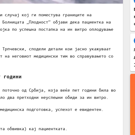
и случај кој ги поместува границите на
 Болницата „Плодност“ објави дека пациентка на
ојка по успешна постапка на ин витро оплодување
 Трпчевски, сподели детали кои јасно укажуваат
т на неговиот медицински тим во справувањето со
т години
 поточно од Србија, која веќе пет години била во
ло два претходни неуспешни обиди за ин витро.
медицинска подготовка, успехот е евидентен.
та обвивка) кај пациентката.