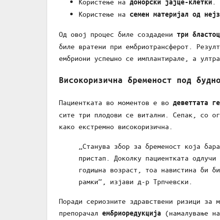
Користење на
.
донорски јајце-клетки
Користење на
семен материјал од нејз
Од овој процес биле создадени
три бластоц
биле вратени при ембриотрансферот. Резулт
ембриони успешно се имплантирале, а ултра
Високоризична бременост под будн
Пациентката во моментов е во
деветтата ге
сите три плодови се витални. Сепак, со ог
како екстремно високоризична.
„Станува збор за бременост која бара
пристап. Доколку пациентката одлучи 
годишна возраст, тоа навистина би би
рамки“, изјави д-р Трпчевски.
Поради сериозните здравствени ризици за м
препорачал
(намалување на
ембриоредукција