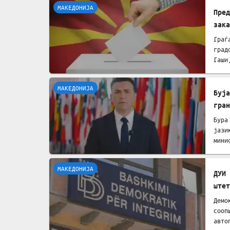
МАКЕДОНИЈА
Пре
зака
Граѓ
град
Гаши
МАКЕДОНИЈА
Буја
гран
Бура
јази
мини
МАКЕДОНИЈА
ДУИ 
штет
Демо
сооп
авто