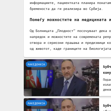
информациите, пациентката планира понатам
бременоста да ги реализира во Србија.
Помеѓу можностите на медицината 
Од Болницата „Плодност“ посочуваат дека о
напредок и можностите на современата репр
отвора и сериозни прашања и предизвици ко
од животот, каде границите на биологијата
МАКЕДОНИЈА
Љубч
ком
мене
Пора
изла
дено
МАКЕДОНИЈА
Љубч