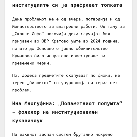
институциите си ја префрлаат топката
Дека проблемот не е од вчера, потврдија и од
Министерството за внатрешни работи. Од таму за
„Скопје Инфо“ посочија дека случајот бил
пријавен во ОВР Кратово уште во 2024 година,
по што до Основното јавно обвинителство
Куманово било испратено известување за
преземени мерки.
Но, додека предметите скапуваат по фиоки, на
терен „бизнисот“ со узурпација си терал без
проблем.
Ина Многуфина: „Попаметниот попушта“
– фолклор на институционален
кукавичлук
На ваквиот заспан систем брутално искрено