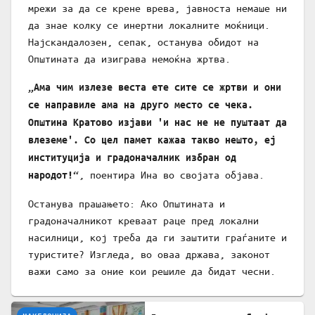
мрежи за да се крене врева, јавноста немаше ни
да знае колку се инертни локалните моќници.
Најскандалозен, сепак, останува обидот на
Општината да изиграва немоќна жртва.
„Ама чим излезе веста ете сите се жртви и они
се направиле ама на друго место се чека.
Општина Кратово изјави 'и нас не не пуштаат да
влеземе'. Со цел памет кажаа такво нешто, еј
институција и градоначалник избран од
, поентира Ина во својата објава.
народот!“
Останува прашањето: Ако Општината и
градоначалникот креваат раце пред локални
насилници, кој треба да ги заштити граѓаните и
туристите? Изгледа, во оваа држава, законот
важи само за оние кои решиле да бидат чесни.