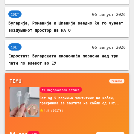
06 август 2026
СВЕТ
Бугарија, Романија и Шпанија заедно ќе го чуваат
воздушниот простор на НАТО
06 август 2026
СВЕТ
Евростат: Бугарската економија порасна над три
пати по влезот во ЕУ
TEMU
Реклама
#1 Најпродаван артикл
Сет од 5 парчиња заштитник на кабли,
прекривка за заштита на кабли од ТПУ,
додатоци за заштита на кабли, без
4.8
(
10276
)
батерија, за мобилни телефони, комплет
за заштита на податочни линии
54
ден
-73%