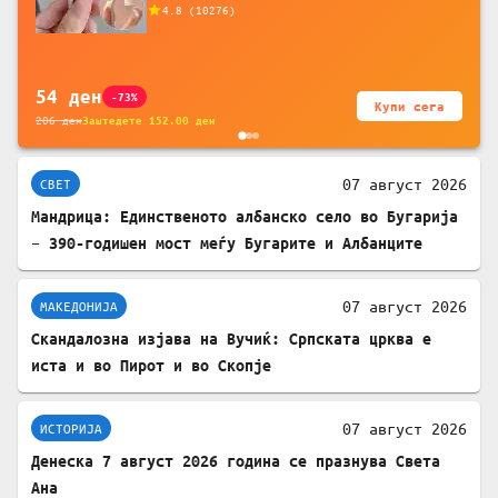
додатоци за заштита на кабли, без
4.8
(
10276
)
батерија, за мобилни телефони, комплет
за заштита на податочни линии
54
ден
-73%
Купи сега
206
ден
Заштедете
152.00
ден
07 август 2026
СВЕТ
Мандрица: Единственото албанско село во Бугарија
– 390-годишен мост меѓу Бугарите и Албанците
07 август 2026
МАКЕДОНИЈА
Скандалозна изјава на Вучиќ: Српската црква е
иста и во Пирот и во Скопје
07 август 2026
ИСТОРИЈА
Денеска 7 август 2026 година се празнува Света
Ана