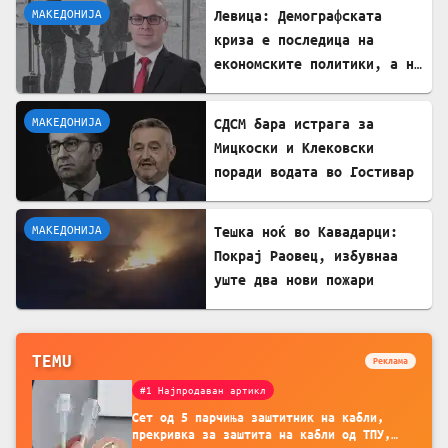
МАКЕДОНИЈА
Левица: Демографската
криза е последица на
економските политики, а не
на граѓаните
МАКЕДОНИЈА
СДСМ бара истрага за
Мицкоски и Клековски
поради водата во Гостивар
МАКЕДОНИЈА
Тешка ноќ во Кавадарци:
Покрај Раовец, избувнаа
уште два нови пожари
TEMU
Реклама
#1 Најпродаван артикл
Сет од 5 парчиња заштитник на кабли,
прекривка за заштита на кабли од ТПУ,