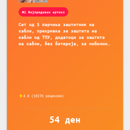
#1 Најпродаван артикл
Сет од 5 парчиња заштитник на
кабли, прекривка за заштита на
кабли од ТПУ, додатоци за заштита
на кабли, без батерија, за мобилни
телефони, комплет за заштита на
податочни линии
4.8
(
10276
рецензии)
54
ден