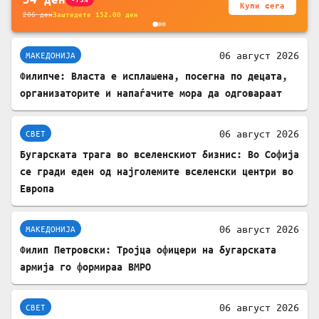
Купи сега
206
ден
Заштедете
152.00
ден
06 август 2026
МАКЕДОНИЈА
Филипче: Власта е исплашена, посегна по децата,
организаторите и напаѓачите мора да одговараат
06 август 2026
СВЕТ
Бугарската трага во вселенскиот бизнис: Во Софија
се гради еден од најголемите вселенски центри во
Европа
06 август 2026
МАКЕДОНИЈА
Филип Петровски: Тројца офицери на бугарската
армија го формираа ВМРО
06 август 2026
СВЕТ