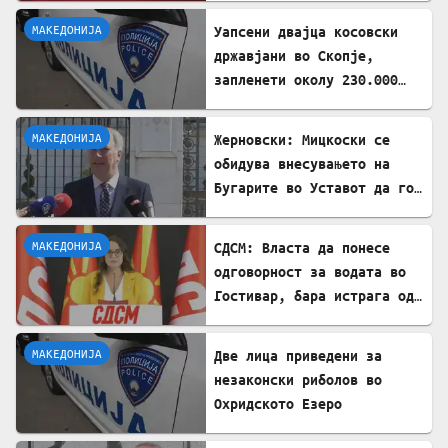
МАКЕДОНИЈА
Уапсени двајца косовски
државјани во Скопје,
запленети околу 230.000
евра
МАКЕДОНИЈА
Жерновски: Мицкоски се
обидува внесувањето на
Бугарите во Уставот да го
претстави како победа
МАКЕДОНИЈА
СДСМ: Власта да понесе
одговорност за водата во
Гостивар, бара истрага од
Обвинителството
МАКЕДОНИЈА
Две лица приведени за
незаконски риболов во
Охридското Езеро