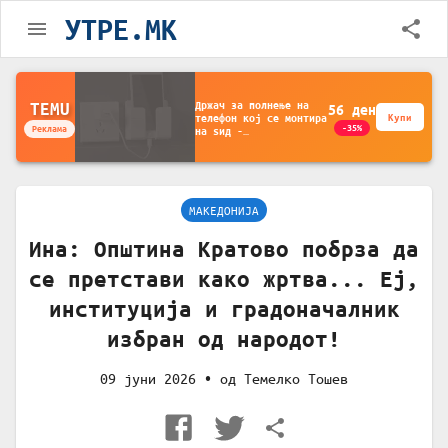
УТРЕ.MK
Држач за полнење на
TEMU
56
ден
телефон кој се монтира
Купи
-35%
Реклама
на ѕид -
Мултифункционален
пластичен организатор
за чување на покрај
кревет и за ТВ
далечински управувач
МАКЕДОНИЈА
Ина: Општина Кратово побрза да
се претстави како жртва... Еј,
институција и градоначалник
избран од народот!
09 јуни 2026
• од
Темелко Тошев