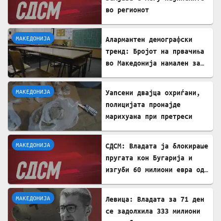
во регионот
МАКЕДОНИЈА
Алармантен демографски
тренд: Бројот на првачиња
во Македонија намален за
речиси 5.000 во однос на
лани
МАКЕДОНИЈА
Уапсени двајца охриѓани,
полицијата пронајде
марихуана при претреси
МАКЕДОНИЈА
СДСМ: Владата ја блокираше
пругата кон Бугарија и
изгуби 60 милиони евра од
ИПА фондови
МАКЕДОНИЈА
Левица: Владата за 71 ден
се задолжила 333 милиони