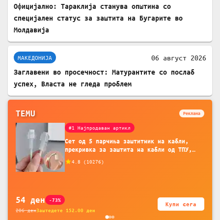
Официјално: Тараклија станува општина со
специјален статус за заштита на Бугарите во
Молдавија
06 август 2026
МАКЕДОНИЈА
Заглавени во просечност: Матурантите со послаб
успех, Власта не гледа проблем
TEMU
Реклама
#1 Најпродаван артикл
Сет од 5 парчиња заштитник на кабли,
прекривка за заштита на кабли од ТПУ,
додатоци за заштита на кабли, без
4.8
(
10276
)
батерија, за мобилни телефони, комплет
за заштита на податочни линии
54
ден
-73%
Купи сега
206
ден
Заштедете
152.00
ден