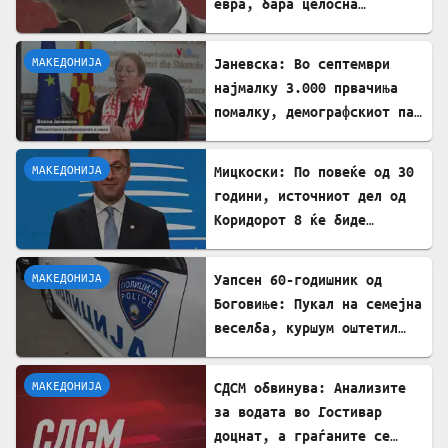
евра, бара целосна
транспарентност
МАКЕДОНИЈА
Јаневска: Во септември
најмалку 3.000 првачиња
помалку, демографскиот пад
е загрижувачки
МАКЕДОНИЈА
Мицкоски: По повеќе од 30
години, источниот дел од
Коридорот 8 ќе биде
завршен
МАКЕДОНИЈА
Уапсен 60-годишник од
Боговиње: Пукал на семејна
веселба, куршум оштетил
покрив на куќа
МАКЕДОНИЈА
СДСМ обвинува: Анализите
за водата во Гостивар
доцнат, а граѓаните се