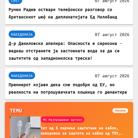
07 август 2026
СВЕТ
Румен Радев оствари телефонски разговор со
британскиот шеф на дипломатијата Ед Милибанд
07 август 2026
МАКЕДОНИЈА
Д-р Даниловски апелира: Опасноста е сериозна –
веднаш отстранете ја застоената вода за да се
заштитите од западнонилска треска!
07 август 2026
МАКЕДОНИЈА
Премиерот изјави дека сме подобри од ЕУ, но
реалноста на потрошувачката кошница го демантира
TEMU
Реклама
#1 Најпродаван артикл
Сет од 5 парчиња заштитник на кабли,
прекривка за заштита на кабли од ТПУ,