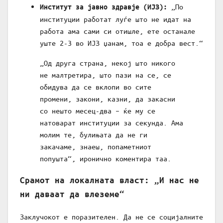
„По
Институт за јавно здравје (ИЈЗ):
институции работат луѓе што не идат на
работа ама сами си отишле, ете останале
уште 2-3 во ИЈЗ џанам, тоа е добра вест.“
„Од друга страна, некој што никого
не малтретира, што пази на се, се
обидува да се вклопи во сите
промени, закони, казни, да закасни
со нешто месец-два – ќе му се
натоварат институции за секунда. Ама
молим те, булињата да не ги
закачаме, знаеш, попаметниот
попушта“, иронично коментира таа.
Срамот на локалната власт: „И нас не
ни даваат да влеземе“
Заклучокот е поразителен. Да не се социјалните