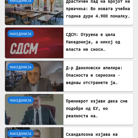
МАКЕДОНИЈА
Драстичен пад на бројот на
првачиња: Во новата учебна
година дури 4.900 помалку
ученици во прво одделение
МАКЕДОНИЈА
СДСМ: Отруена е цела
Македонија, а никој од
власта не сноси
одговорност
МАКЕДОНИЈА
Д-р Даниловски апелира:
Опасноста е сериозна –
веднаш отстранете ја
застоената вода за да се
заштитите од западнонилска
МАКЕДОНИЈА
Премиерот изјави дека сме
треска!
подобри од ЕУ, но
реалноста на
потрошувачката кошница го
демантира
МАКЕДОНИЈА
Скандалозна изјава на