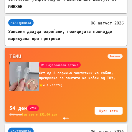
Минхен
06 август 2026
МАКЕДОНИЈА
Уапсени двајца охриѓани, полицијата пронајде
марихуана при претреси
TEMU
Реклама
#1 Најпродаван артикл
Сет од 5 парчиња заштитник на кабли,
прекривка за заштита на кабли од ТПУ,
додатоци за заштита на кабли, без
4.8
(
10276
)
батерија, за мобилни телефони, комплет
за заштита на податочни линии
54
ден
-73%
Купи сега
206
ден
Заштедете
152.00
ден
06 август 2026
МАКЕДОНИЈА