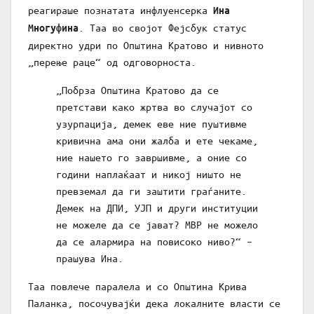
реагираше познатата инфлуенсерка
Ина
. Таа во својот Фејсбук статус
Многуфина
директно удри по Општина Кратово и нивното
„перење раце“ од одговорноста.
„Побрза Општина Кратово да се
претстави како жртва во случајот со
узурпација, демек еве ние пуштивме
кривична ама они жалба и ете чекаме,
ние нашето го завршивме, а оние со
години наплаќаат и никој ништо не
превземал да ги заштити граѓаните.
Демек на ДПИ, УЈП и други институции
не можеле да се јават? МВР не можело
да се алармира на повисоко ниво?“ –
прашува Ина.
Таа повлече паралела и со Општина Крива
Паланка, посочувајќи дека локалните власти се