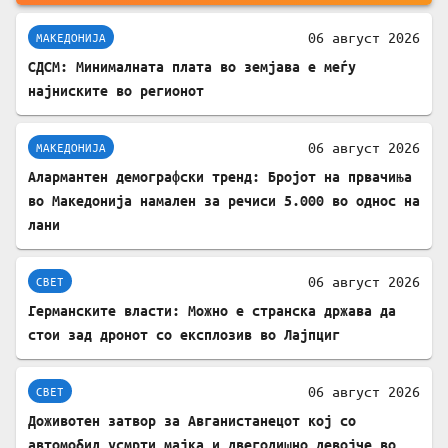
06 август 2026
МАКЕДОНИЈА
СДСМ: Минималната плата во земјава е меѓу
најниските во регионот
06 август 2026
МАКЕДОНИЈА
Алармантен демографски тренд: Бројот на првачиња
во Македонија намален за речиси 5.000 во однос на
лани
06 август 2026
СВЕТ
Германските власти: Можно е странска држава да
стои зад дронот со експлозив во Лајпциг
06 август 2026
СВЕТ
Доживотен затвор за Авганистанецот кој со
автомобил усмрти мајка и двегодишно девојче во