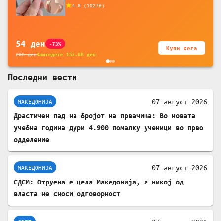
додатоци за заштита на кабли, без
4.8
(
10276
)
батерија, за мобилни телефони, комплет
за заштита на податочни линии
54
ден
-73%
Купи сега
206
ден
Заштедете
152.00
ден
Последни вести
07 август 2026
МАКЕДОНИЈА
Драстичен пад на бројот на првачиња: Во новата
учебна година дури 4.900 помалку ученици во прво
одделение
07 август 2026
МАКЕДОНИЈА
СДСМ: Отруена е цела Македонија, а никој од
власта не сноси одговорност