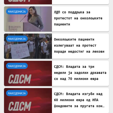
изложени на ризик
МАКЕДОНИЈА
ЛДП со поддршка за
протестот на онколошките
пациенти
МАКЕДОНИЈА
Онколошките пациенти
излегуваат на протест
поради недостиг на лекови
МАКЕДОНИЈА
СДСМ: Владата за три
недели ја задолжи државата
со над 70 милиони евра
МАКЕДОНИЈА
СДСМ: Владата изгуби над
60 милиони евра од ИПА
фондовите за пругата кон
Бугарија