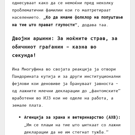
однесуваат како да се немоќни пред неколку
проблематични фамилии кои го малтретираат
населението.
„Ко да имаме фолклор на попуштање
, додава таа.
на тие што прават глупости“
Двојни аршини: За моќните страв, за
обичниот граѓанин – казна во
секунда!
Ина Многуфина во својата реакција ја отвори
Пандорината кутија и за други институционални
фејлови кои деновиве ја брануваат јавноста –
од лажните млечни декларации до „фантомските“
вработени во ИЈЗ кои не оделе на работа, а
земале плата.
Агенција за храна и ветеринарство (АХВ):
„Им се плаши на тие што шиткаат со лажни
декларации да не им стегнат тужба.“