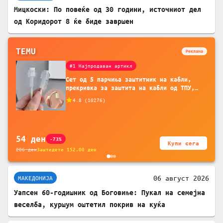
Мицкоски: По повеќе од 30 години, источниот дел
од Коридорот 8 ќе биде завршен
TEMU
Реклама
#1 Најпродаван артикл
Сет од 5 парчиња заштитник на кабли,
прекривка за заштита на кабли од ТПУ,
додатоци за заштита на кабли, без
4.8
(
10276
)
батерија, за мобилни телефони, комплет
за заштита на податочни линии
54
ден
-73%
Купи сега
206
ден
Заштедете
152.00
ден
06 август 2026
МАКЕДОНИЈА
Уапсен 60-годишник од Боговиње: Пукал на семејна
веселба, куршум оштетил покрив на куќа