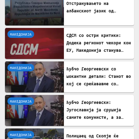
Отстранувањето на
албанскиот јазик од
таблите на Табановце е
тешка провокација
МАКЕДОНИЈА
СДСМ со остри критики:
Додека регионот чекори кон
ЕУ, Македонија станува
„слепо црево“ на Балканот
МАКЕДОНИЈА
Љубчо Георгиевски со
шокантни детали: Станот во
кој се среќававме со
Богдановски бил купен со
пари од УДБА
МАКЕДОНИЈА
Љубчо Георгиевски:
Југославија ја срушија
самите комунисти, а за
култот кон Тито сите
молчеа освен мене
МАКЕДОНИЈА
Полицаец од Скопје ќе