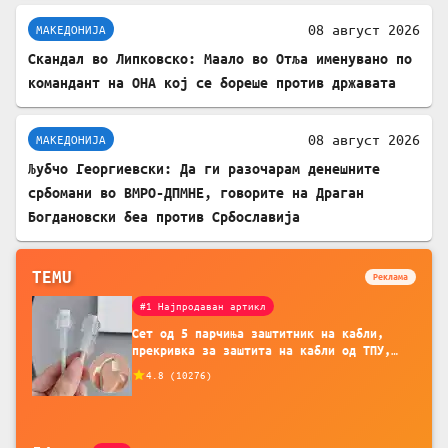
08 август 2026
МАКЕДОНИЈА
Скандал во Липковско: Маало во Отља именувано по
командант на ОНА кој се бореше против државата
08 август 2026
МАКЕДОНИЈА
Љубчо Георгиевски: Да ги разочарам денешните
србомани во ВМРО-ДПМНЕ, говорите на Драган
Богдановски беа против Србославија
TEMU
Реклама
#1 Најпродаван артикл
Сет од 5 парчиња заштитник на кабли,
прекривка за заштита на кабли од ТПУ,
додатоци за заштита на кабли, без
4.8
(
10276
)
батерија, за мобилни телефони, комплет
за заштита на податочни линии