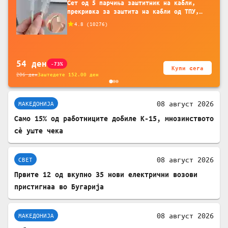
Сет од 5 парчиња заштитник на кабли,
прекривка за заштита на кабли од ТПУ,
додатоци за заштита на кабли, без
4.8
(
10276
)
батерија, за мобилни телефони, комплет
за заштита на податочни линии
54
ден
-73%
Купи сега
206
ден
Заштедете
152.00
ден
08 август 2026
МАКЕДОНИЈА
Само 15% од работниците добиле К-15, мнозинството
сè уште чека
08 август 2026
СВЕТ
Првите 12 од вкупно 35 нови електрични возови
пристигнаа во Бугарија
08 август 2026
МАКЕДОНИЈА