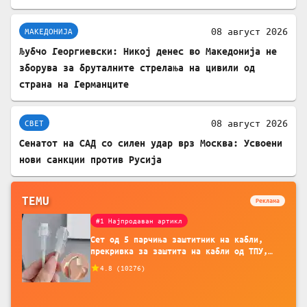
08 август 2026
МАКЕДОНИЈА
Љубчо Георгиевски: Никој денес во Македонија не
зборува за бруталните стрелања на цивили од
страна на Германците
08 август 2026
СВЕТ
Сенатот на САД со силен удар врз Москва: Усвоени
нови санкции против Русија
TEMU
Реклама
#1 Најпродаван артикл
Сет од 5 парчиња заштитник на кабли,
прекривка за заштита на кабли од ТПУ,
додатоци за заштита на кабли, без
4.8
(
10276
)
батерија, за мобилни телефони, комплет
за заштита на податочни линии