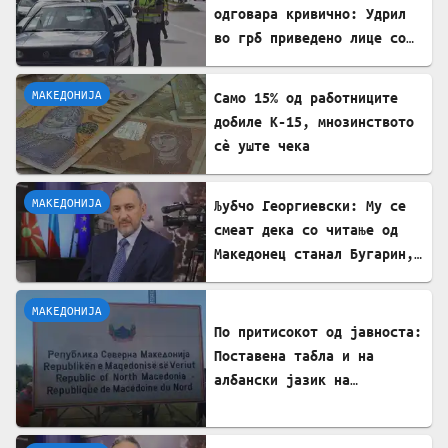
одговара кривично: Удрил
во грб приведено лице со
лисици на рацете
МАКЕДОНИЈА
Само 15% од работниците
добиле К-15, мнозинството
сè уште чека
МАКЕДОНИЈА
Љубчо Георгиевски: Му се
смеат дека со читање од
Македонец станал Бугарин,
но само со читање се
станува интелектуалец
МАКЕДОНИЈА
По притисокот од јавноста:
Поставена табла и на
албански јазик на
Табановце