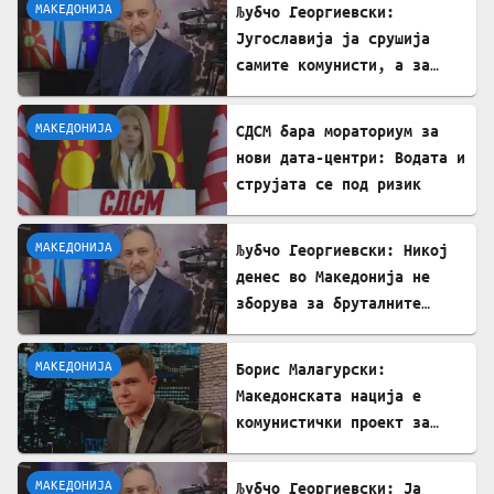
МАКЕДОНИЈА
Љубчо Георгиевски:
Југославија ја срушија
самите комунисти, а за
култот кон Тито сите
молчеа освен мене
МАКЕДОНИЈА
СДСМ бара мораториум за
нови дата-центри: Водата и
струјата се под ризик
МАКЕДОНИЈА
Љубчо Георгиевски: Никој
денес во Македонија не
зборува за бруталните
стрелања на цивили од
страна на Германците
МАКЕДОНИЈА
Борис Малагурски:
Македонската нација е
комунистички проект за
поткопување на српскиот
идентитет
МАКЕДОНИЈА
Љубчо Георгиевски: Ја