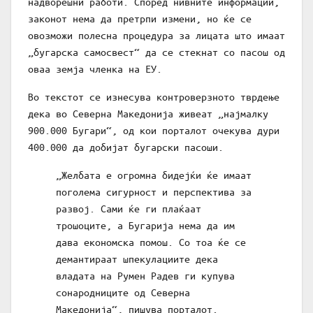
надворешни работи. Според нивните информации,
законот нема да претрпи измени, но ќе се
овозможи полесна процедура за лицата што имаат
„бугарска самосвест“ да се стекнат со пасош од
оваа земја членка на ЕУ.
Во текстот се изнесува контроверзното тврдење
дека во Северна Македонија живеат „најмалку
900.000 Бугари“, од кои порталот очекува дури
400.000 да добијат бугарски пасоши.
„Желбата е огромна бидејќи ќе имаат
поголема сигурност и перспектива за
развој. Сами ќе ги плаќаат
трошоците, а Бугарија нема да им
дава економска помош. Со тоа ќе се
демантираат шпекулациите дека
владата на Румен Радев ги купува
сонародниците од Северна
Македонија“, пишува порталот.