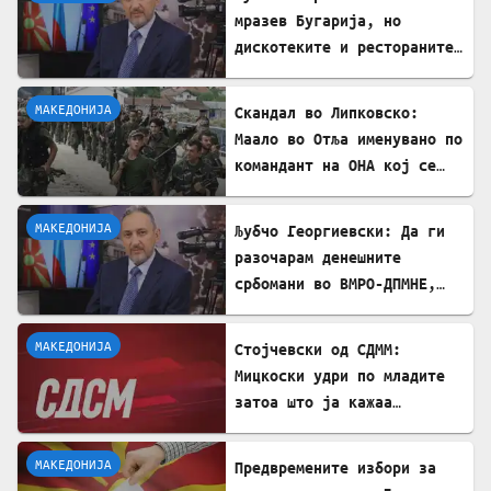
мразев Бугарија, но
дискотеките и рестораните
на Црното море ми ја
сменија сликата
МАКЕДОНИЈА
Скандал во Липковско:
Маало во Отља именувано по
командант на ОНА кој се
бореше против државата
МАКЕДОНИЈА
Љубчо Георгиевски: Да ги
разочарам денешните
србомани во ВМРО-ДПМНЕ,
говорите на Драган
Богдановски беа против
МАКЕДОНИЈА
Стојчевски од СДММ:
Србославија
Мицкоски удри по младите
затоа што ја кажаа
вистината, но тие не се
плашат и ќе победат!
МАКЕДОНИЈА
Предвремените избори за