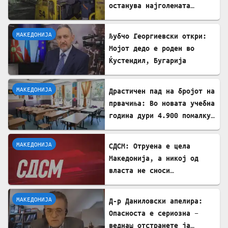
останува најголемата
неискористена можност за
економски раст
МАКЕДОНИЈА
Љубчо Георгиевски откри:
Мојот дедо е роден во
Ќустендил, Бугарија
МАКЕДОНИЈА
Драстичен пад на бројот на
првачиња: Во новата учебна
година дури 4.900 помалку
ученици во прво одделение
МАКЕДОНИЈА
СДСМ: Отруена е цела
Македонија, а никој од
власта не сноси
одговорност
МАКЕДОНИЈА
Д-р Даниловски апелира:
Опасноста е сериозна –
веднаш отстранете ја