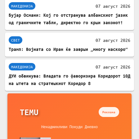
07 август 2026
МАКЕДОНИЈА
Бујар Османи: Кој го отстранува албанскиот јазик
од граничните табли, директно го крши законот!
07 август 2026
СВЕТ
Трамп: Војната со Иран ќе заврши „многу наскоро“
07 август 2026
МАКЕДОНИЈА
ДУИ обвинува: Владата го фаворизира Коридорот 10Д
на штета на стратешкиот Коридор 8
TEMU
Реклама
Ненадминливи Понуди Дневно