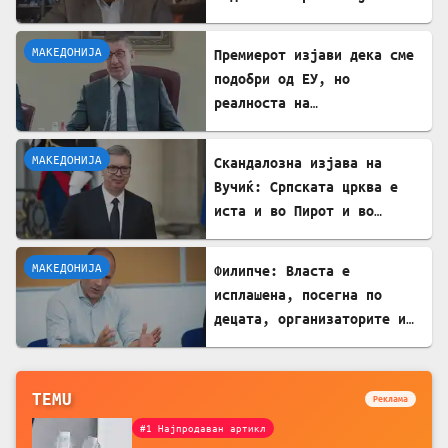
застоената вода за да се
заштитите од западнонилска
МАКЕДОНИЈА
Премиерот изјави дека сме
треска!
подобри од ЕУ, но
реалноста на
потрошувачката кошница го
демантира
МАКЕДОНИЈА
Скандалозна изјава на
Вучиќ: Српската црква е
иста и во Пирот и во
Скопје
МАКЕДОНИЈА
Филипче: Власта е
исплашена, посегна по
децата, организаторите и
напаѓачите мора да
одговараат
TEMU
Реклама
#1 Најпродаван артикл