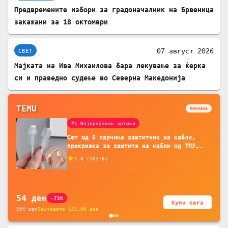
Предвремените избори за градоначалник на Брвеница
закажани за 18 октомври
07 август 2026
СВЕТ
Мајката на Ива Михаилова бара лекување за ќерка
си и праведно судење во Северна Македонија
TEMU
Реклама
#1 Најпродаван артикл
Сет од 5 парчиња заштитник на кабли,
прекривка за заштита на кабли од ТПУ,
додатоци за заштита на кабли, без
4.8
(
10276
)
батерија, за мобилни телефони, комплет
за заштита на податочни линии
54
ден
-73%
Купи сега
206
ден
Заштедете
152.00
ден