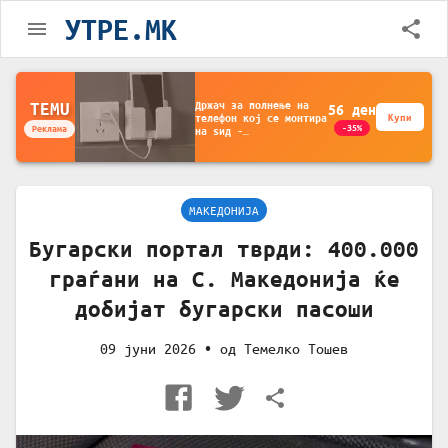
УТРЕ.MK
Држач за полнење на
TEMU
56
ден
телефон кој се монтира
Купи
-35%
Реклама
на ѕид -
Мултифункционален
пластичен организатор
за чување на покрај
кревет и за ТВ
далечински управувач
МАКЕДОНИЈА
Бугарски портал тврди: 400.000
граѓани на С. Македонија ќе
добијат бугарски пасоши
09 јуни 2026
• од
Темелко Тошев