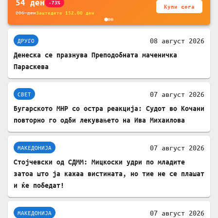
54
ден
-73%
Купи сега
206
ден
Заштедете
152.00
ден
08 август 2026
ДРУГО
Денеска се празнува Преподобната маченичка
Параскева
07 август 2026
СВЕТ
Бугарското МНР со остра реакција: Судот во Кочани
повторно го одби лекувањето на Ива Михаилова
07 август 2026
МАКЕДОНИЈА
Стојчевски од СДММ: Мицкоски удри по младите
затоа што ја кажаа вистината, но тие не се плашат
и ќе победат!
07 август 2026
МАКЕДОНИЈА