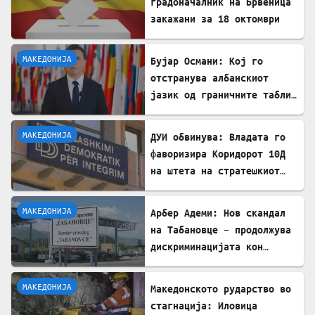
градоначалник на Брвеница
закажани за 18 октомври
МАКЕДОНИЈА
Бујар Османи: Кој го
отстранува албанскиот
јазик од граничните табли,
директно го крши законот!
МАКЕДОНИЈА
ДУИ обвинува: Владата го
фаворизира Коридорот 10Д
на штета на стратешкиот
Коридор 8
МАКЕДОНИЈА
Арбер Адеми: Нов скандал
на Табановце – продолжува
дискриминацијата кон
албанскиот јазик
МАКЕДОНИЈА
Македонското рударство во
стагнација: Иловица