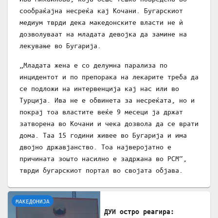
сообраќајна несреќа кај Кочани. Бугарскиот
медиум тврди дека македонските власти не ѝ
дозволуваат на младата девојка да замине на
лекување во Бугарија.
„Младата жена е со делумна парализа по
инцидентот и по препорака на лекарите треба да
се подложи на интервенција кај нас или во
Турција. Ива не е обвинета за несреќата, но и
покрај тоа властите веќе 9 месеци ја држат
затворена во Кочани и чека дозвола да се врати
дома. Таа 15 години живее во Бугарија и има
двојно државјанство. Тоа најверојатно е
причината зошто насилно е задржана во РСМ“,
тврди бугарскиот портал во својата објава.
МАКЕДОНИЈА
ДУИ остро реагира: