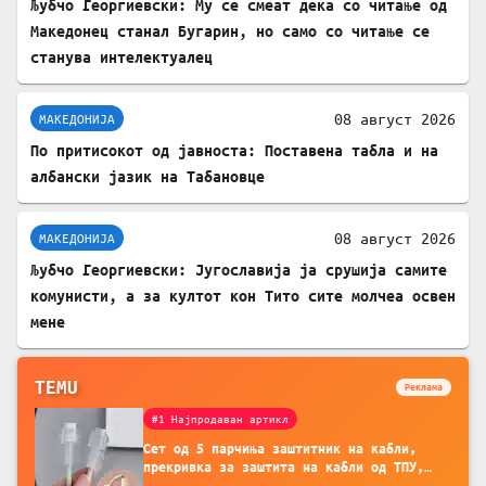
Љубчо Георгиевски: Му се смеат дека со читање од
Македонец станал Бугарин, но само со читање се
станува интелектуалец
08 август 2026
МАКЕДОНИЈА
По притисокот од јавноста: Поставена табла и на
албански јазик на Табановце
08 август 2026
МАКЕДОНИЈА
Љубчо Георгиевски: Југославија ја срушија самите
комунисти, а за култот кон Тито сите молчеа освен
мене
TEMU
Реклама
#1 Најпродаван артикл
Сет од 5 парчиња заштитник на кабли,
прекривка за заштита на кабли од ТПУ,
додатоци за заштита на кабли, без