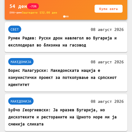
54
ден
-73%
Купи сега
206
ден
Заштедете
152.00
ден
08 август 2026
СВЕТ
Румен Радев: Руски дрон навлегол во Бугарија и
експлодирал во близина на гасовод
08 август 2026
МАКЕДОНИЈА
Борис Малагурски: Македонската нација е
комунистички проект за поткопување на српскиот
идентитет
08 август 2026
МАКЕДОНИЈА
Љубчо Георгиевски: Ја мразев Бугарија, но
дискотеките и рестораните на Црното море ми ја
сменија сликата