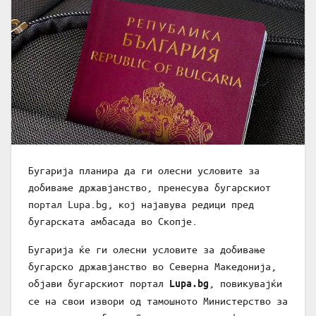
Бугарија планира да ги олесни условите за
добивање државјанство, пренесува бугарскиот
портал Lupa.bg, кој најавува редици пред
бугарската амбасада во Скопје.
Бугарија ќе ги олесни условите за добивање
бугарско државјанство во Северна Македонија,
објави бугарскиот портал
, повикувајќи
Lupa.bg
се на свои извори од тамошното Министерство за