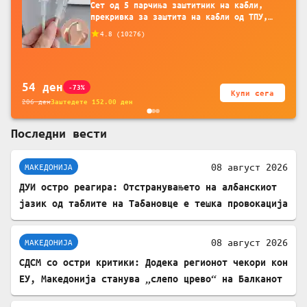
Сет од 5 парчиња заштитник на кабли,
прекривка за заштита на кабли од ТПУ,
додатоци за заштита на кабли, без
4.8
(
10276
)
батерија, за мобилни телефони, комплет
за заштита на податочни линии
54
ден
-73%
Купи сега
206
ден
Заштедете
152.00
ден
Последни вести
08 август 2026
МАКЕДОНИЈА
ДУИ остро реагира: Отстранувањето на албанскиот
јазик од таблите на Табановце е тешка провокација
08 август 2026
МАКЕДОНИЈА
СДСМ со остри критики: Додека регионот чекори кон
ЕУ, Македонија станува „слепо црево“ на Балканот