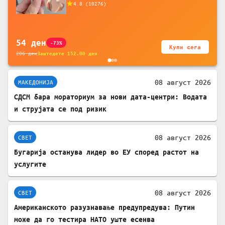
4.8
(
10276
)
батерија, за мобилни телефони, комплет
за заштита на податочни линии
54
ден
-73%
Купи сега
206
ден
Заштедете
152.00
ден
08 август 2026
МАКЕДОНИЈА
СДСМ бара мораториум за нови дата-центри: Водата
и струјата се под ризик
08 август 2026
СВЕТ
Бугарија останува лидер во ЕУ според растот на
услугите
08 август 2026
СВЕТ
Американското разузнавање предупредува: Путин
може да го тестира НАТО уште есенва