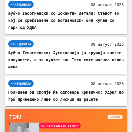
08 август 2026
МАКЕДОНИЈА
Љубчо Георгиевски со шокантни детали: Станот во
кој се среќававме со Богдановски бил купен со
пари од УДБА
08 август 2026
МАКЕДОНИЈА
Љубчо Георгиевски: Југославија ја срушија самите
комунисти, а за култот кон Тито сите молчеа освен
мене
08 август 2026
МАКЕДОНИЈА
Полицаец од Скопје ќе одговара кривично: Удрил во
грб приведено лице со лисици на рацете
TEMU
Реклама
#1 Најпродаван артикл