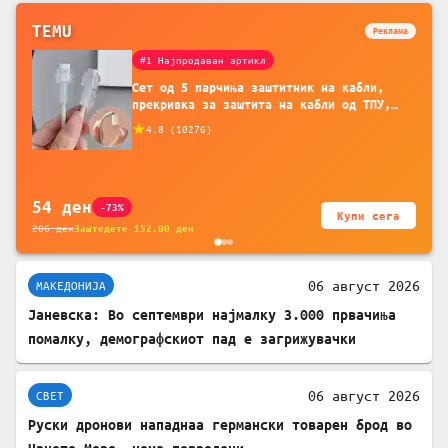
TEMU
Реклама
#1 Најпродаван артикл
Сет од 5 парчиња заштитник на кабли,
прекривка за заштита на кабли од ТПУ,
додатоци за заштита на кабли, без
4.8
(
10276
)
батерија, за мобилни телефони, комплет
за заштита на податочни линии
54
ден
-73%
Купи сега
206
ден
Заштедете
152.00
ден
06 август 2026
МАКЕДОНИЈА
Јаневска: Во септември најмалку 3.000 првачиња
помалку, демографскиот пад е загрижувачки
06 август 2026
СВЕТ
Руски дронови нападнаа германски товарен брод во