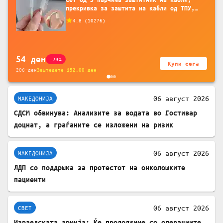
прекривка за заштита на кабли од ТПУ,
додатоци за заштита на кабли, без
4.8
(
10276
)
батерија, за мобилни телефони, комплет
за заштита на податочни линии
54
ден
-73%
Купи сега
206
ден
Заштедете
152.00
ден
06 август 2026
МАКЕДОНИЈА
СДСМ обвинува: Анализите за водата во Гостивар
доцнат, а граѓаните се изложени на ризик
06 август 2026
МАКЕДОНИЈА
ЛДП со поддршка за протестот на онколошките
пациенти
06 август 2026
СВЕТ
Израелската армија: Ќе продолжиме со операциите