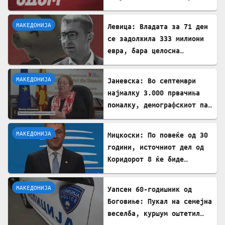
ИПА фондови
МАКЕДОНИЈА
Левица: Владата за 71 ден
се задолжила 333 милиони
евра, бара целосна
транспарентност
МАКЕДОНИЈА
Јаневска: Во септември
најмалку 3.000 првачиња
помалку, демографскиот пад
е загрижувачки
МАКЕДОНИЈА
Мицкоски: По повеќе од 30
години, источниот дел од
Коридорот 8 ќе биде
завршен
МАКЕДОНИЈА
Уапсен 60-годишник од
Боговиње: Пукал на семејна
веселба, куршум оштетил