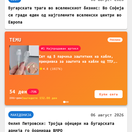
Бугарската трага во вселенскиот бизнис: Во Софија
се гради еден од најголемите вселенски центри во
Европа
TEMU
Реклама
#1 Најпродаван артикл
Сет од 5 парчиња заштитник на кабли,
прекривка за заштита на кабли од ТПУ,
додатоци за заштита на кабли, без
4.8
(
10276
)
батерија, за мобилни телефони, комплет
за заштита на податочни линии
54
ден
-73%
Купи сега
206
ден
Заштедете
152.00
ден
06 август 2026
МАКЕДОНИЈА
Филип Петровски: Тројца офицери на бугарската
армија го формираа ВМРО