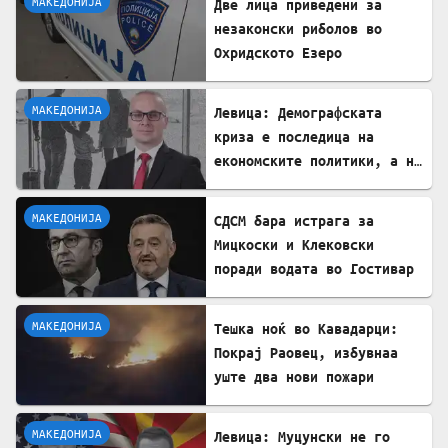
МАКЕДОНИЈА
Две лица приведени за
незаконски риболов во
Охридското Езеро
МАКЕДОНИЈА
Левица: Демографската
криза е последица на
економските политики, а не
на граѓаните
МАКЕДОНИЈА
СДСМ бара истрага за
Мицкоски и Клековски
поради водата во Гостивар
МАКЕДОНИЈА
Тешка ноќ во Кавадарци:
Покрај Раовец, избувнаа
уште два нови пожари
МАКЕДОНИЈА
Левица: Муцунски не го