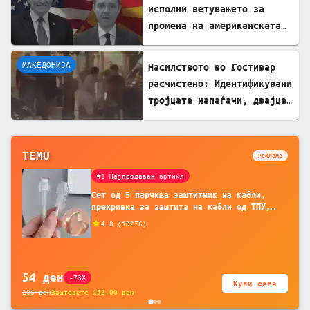
исполни ветувањето за
промена на американската
визната политика
МАКЕДОНИЈА
Насилството во Гостивар
расчистено: Идентификувани
тројцата напаѓачи, двајца
се малолетници
TEMU
Реклама
#1 Најпродаван артикл
Сет од 5 парчиња заштитник на кабли,
прекривка за заштита на кабли од ТПУ,
додатоци за заштита на кабли, без
4.8
(
10276
)
батерија, за мобилни телефони, комплет
за заштита на податочни линии
54
ден
-73%
Купи сега
206
ден
Заштедете
152.00
ден