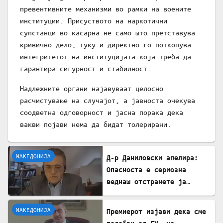
превентивните механизми во рамки на воените
институции. Присуството на наркотични
супстанци во касарна не само што претставува
кривично дело, туку и директно го поткопува
интегритетот на институцијата која треба да
гарантира сигурност и стабилност.
Надлежните органи најавуваат целосно
расчистување на случајот, а јавноста очекува
соодветна одговорност и јасна порака дека
вакви појави нема да бидат толерирани.
МАКЕДОНИЈА
Д-р Даниловски апелира:
Опасноста е сериозна –
веднаш отстранете ја
застоената вода за да се
заштитите од западнонилска
МАКЕДОНИЈА
Премиерот изјави дека сме
треска!