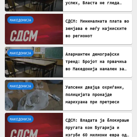
успех, Власта не гледа
проблем
МАКЕДОНИЈА
СДСМ: Минималната плата во
земјава е меѓу најниските
во регионот
МАКЕДОНИЈА
Алармантен демографски
тренд: Бројот на првачиња
во Македонија намален за
речиси 5.000 во однос на
лани
МАКЕДОНИЈА
Уапсени двајца охриѓани,
полицијата пронајде
марихуана при претреси
МАКЕДОНИЈА
СДСМ: Владата ја блокираше
пругата кон Бугарија и
изгуби 60 милиони евра од