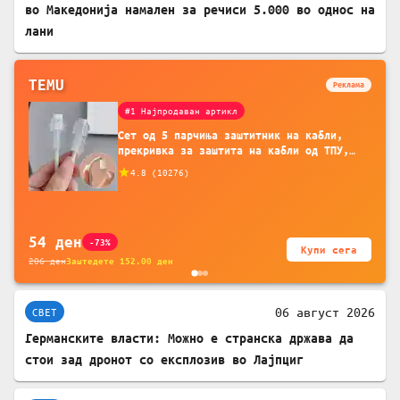
во Македонија намален за речиси 5.000 во однос на
лани
TEMU
Реклама
#1 Најпродаван артикл
Сет од 5 парчиња заштитник на кабли,
прекривка за заштита на кабли од ТПУ,
додатоци за заштита на кабли, без
4.8
(
10276
)
батерија, за мобилни телефони, комплет
за заштита на податочни линии
54
ден
-73%
Купи сега
206
ден
Заштедете
152.00
ден
06 август 2026
СВЕТ
Германските власти: Можно е странска држава да
стои зад дронот со експлозив во Лајпциг