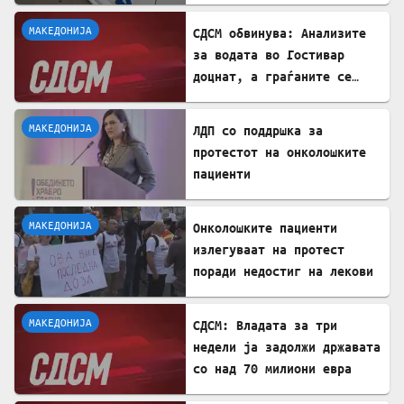
покрив на куќа
МАКЕДОНИЈА
СДСМ обвинува: Анализите
за водата во Гостивар
доцнат, а граѓаните се
изложени на ризик
МАКЕДОНИЈА
ЛДП со поддршка за
протестот на онколошките
пациенти
МАКЕДОНИЈА
Онколошките пациенти
излегуваат на протест
поради недостиг на лекови
МАКЕДОНИЈА
СДСМ: Владата за три
недели ја задолжи државата
со над 70 милиони евра