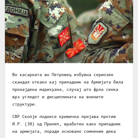
Во касарната во Петровец избувна сериозен
скандал откако кај припадник на Армијата била
пронајдена марихуана, случај што фрла сенка
врз угледот и дисциплината на воените
структури.
СВР Скопје поднесе кривична пријава против
И.Р. (30) од Прилеп, вработен како припадник
на армијата, поради основано сомнение дека