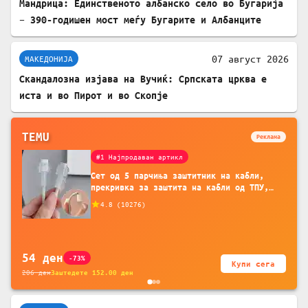
Мандрица: Единственото албанско село во Бугарија
– 390-годишен мост меѓу Бугарите и Албанците
07 август 2026
МАКЕДОНИЈА
Скандалозна изјава на Вучиќ: Српската црква е
иста и во Пирот и во Скопје
TEMU
Реклама
#1 Најпродаван артикл
Сет од 5 парчиња заштитник на кабли,
прекривка за заштита на кабли од ТПУ,
додатоци за заштита на кабли, без
4.8
(
10276
)
батерија, за мобилни телефони, комплет
за заштита на податочни линии
54
ден
-73%
Купи сега
206
ден
Заштедете
152.00
ден