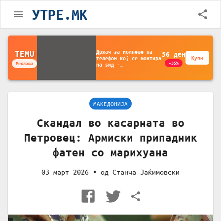
УТРЕ.MK
Држач за полнење на
TEMU
56
ден
телефон кој се монтира
Купи
-35%
Реклама
на ѕид -
Мултифункционален
пластичен организатор
за чување на покрај
кревет и за ТВ
далечински управувач
МАКЕДОНИЈА
Скандал во касарната во
Петровец: Армиски припадник
фатен со марихуана
03 март 2026
• од
Станча Јаќимовски