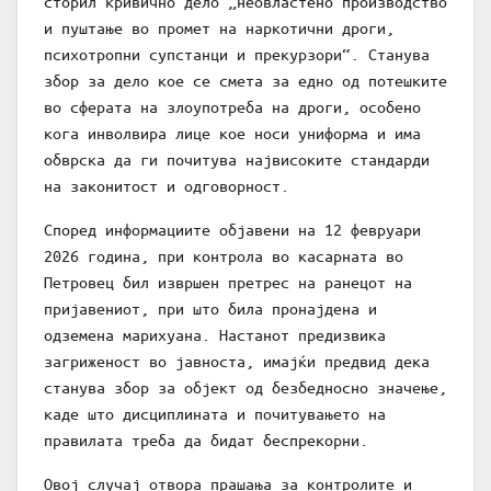
сторил кривично дело „неовластено производство
и пуштање во промет на наркотични дроги,
психотропни супстанци и прекурзори“. Станува
збор за дело кое се смета за едно од потешките
во сферата на злоупотреба на дроги, особено
кога инволвира лице кое носи униформа и има
обврска да ги почитува највисоките стандарди
на законитост и одговорност.
Според информациите објавени на 12 февруари
2026 година, при контрола во касарната во
Петровец бил извршен претрес на ранецот на
пријавениот, при што била пронајдена и
одземена марихуана. Настанот предизвика
загриженост во јавноста, имајќи предвид дека
станува збор за објект од безбедносно значење,
каде што дисциплината и почитувањето на
правилата треба да бидат беспрекорни.
Овој случај отвора прашања за контролите и