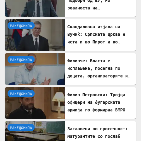
подобри од ЕУ, но
реалноста на
потрошувачката кошница го
демантира
МАКЕДОНИЈА
Скандалозна изјава на
Вучиќ: Српската црква е
иста и во Пирот и во
Скопје
МАКЕДОНИЈА
Филипче: Власта е
исплашена, посегна по
децата, организаторите и
напаѓачите мора да
одговараат
МАКЕДОНИЈА
Филип Петровски: Тројца
офицери на бугарската
армија го формираа ВМРО
МАКЕДОНИЈА
Заглавени во просечност:
Матурантите со послаб