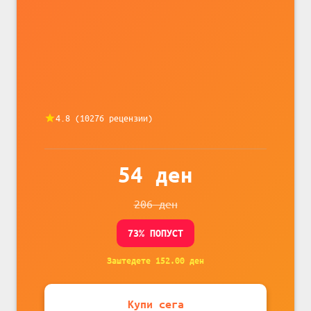
телефони, комплет за заштита на
податочни линии
4.8
(
10276
рецензии)
54
ден
206
ден
73
% ПОПУСТ
Заштедете
152.00
ден
Купи сега