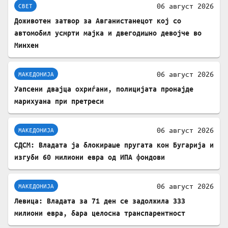
06 август 2026
СВЕТ
Доживотен затвор за Авганистанецот кој со
автомобил усмрти мајка и двегодишно девојче во
Минхен
06 август 2026
МАКЕДОНИЈА
Уапсени двајца охриѓани, полицијата пронајде
марихуана при претреси
06 август 2026
МАКЕДОНИЈА
СДСМ: Владата ја блокираше пругата кон Бугарија и
изгуби 60 милиони евра од ИПА фондови
06 август 2026
МАКЕДОНИЈА
Левица: Владата за 71 ден се задолжила 333
милиони евра, бара целосна транспарентност