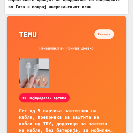
во Газа и покрај американскиот план
TEMU
Реклама
Ненадминливи Понуди Дневно
#1 Најпродаван артикл
Сет од 5 парчиња заштитник на
кабли, прекривка за заштита на
кабли од ТПУ, додатоци за заштита
на кабли, без батерија, за мобилни