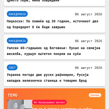
Црното Море, нема повредени
06 август 2026
МАКЕДОНИЈА
Мицкоски: По повеќе од 30 години, источниот дел
од Коридорот 8 ќе биде завршен
06 август 2026
МАКЕДОНИЈА
Уапсен 60-годишник од Боговиње: Пукал на семејна
веселба, куршум оштетил покрив на куќа
06 август 2026
СВЕТ
Украина погоди две руски рафинерии, Русија
нападна железничка станица и товарен брод
TEMU
Реклама
#1 Најпродаван артикл
Сет од 5 парчиња заштитник на кабли,