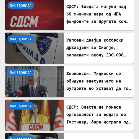
МАКЕДОНИЈА
СДСМ: Владата изгуби над
60 милиони евра од ИПА
фондовите за пругата кон
Бугарија
МАКЕДОНИЈА
Уапсени двајца косовски
државјани во Скопје,
запленети околу 230.000
евра
МАКЕДОНИЈА
Жерновски: Мицкоски се
обидува внесувањето на
Бугарите во Уставот да го
претстави како победа
МАКЕДОНИЈА
СДСМ: Власта да понесе
одговорност за водата во
Гостивар, бара истрага од
Обвинителството