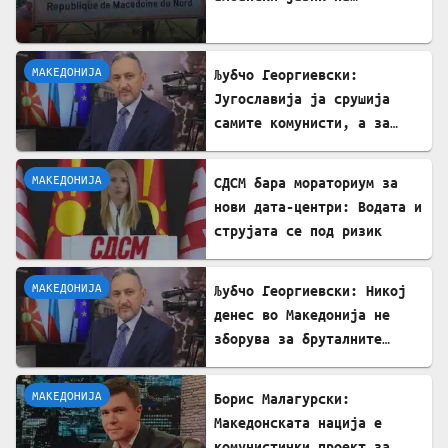
Табановце
МАКЕДОНИЈА
Љубчо Георгиевски:
Југославија ја срушија
самите комунисти, а за
култот кон Тито сите
молчеа освен мене
МАКЕДОНИЈА
СДСМ бара мораториум за
нови дата-центри: Водата и
струјата се под ризик
МАКЕДОНИЈА
Љубчо Георгиевски: Никој
денес во Македонија не
зборува за бруталните
стрелања на цивили од
страна на Германците
МАКЕДОНИЈА
Борис Малагурски:
Македонската нација е
комунистички проект за