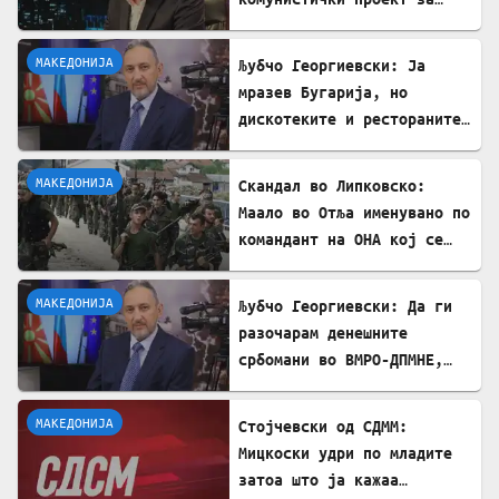
поткопување на српскиот
идентитет
МАКЕДОНИЈА
Љубчо Георгиевски: Ја
мразев Бугарија, но
дискотеките и рестораните
на Црното море ми ја
сменија сликата
МАКЕДОНИЈА
Скандал во Липковско:
Маало во Отља именувано по
командант на ОНА кој се
бореше против државата
МАКЕДОНИЈА
Љубчо Георгиевски: Да ги
разочарам денешните
србомани во ВМРО-ДПМНЕ,
говорите на Драган
Богдановски беа против
МАКЕДОНИЈА
Стојчевски од СДММ:
Србославија
Мицкоски удри по младите
затоа што ја кажаа