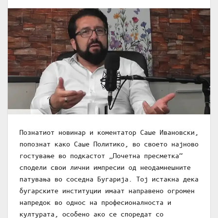
Познатиот новинар и коментатор Саше Ивановски,
попознат како Саше Политико, во своето најново
гостување во подкастот „Почетна пресметка“
сподели свои лични импресии од неодамнешните
патувања во соседна Бугарија. Тој истакна дека
бугарските институции имаат направено огромен
напредок во однос на професионалноста и
културата, особено ако се споредат со