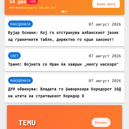
54
ден
-73%
Купи сега
206
ден
Заштедете
152.00
ден
07 август 2026
МАКЕДОНИЈА
Бујар Османи: Кој го отстранува албанскиот јазик
од граничните табли, директно го крши законот!
07 август 2026
СВЕТ
Трамп: Војната со Иран ќе заврши „многу наскоро“
07 август 2026
МАКЕДОНИЈА
ДУИ обвинува: Владата го фаворизира Коридорот 10Д
на штета на стратешкиот Коридор 8
TEMU
Реклама