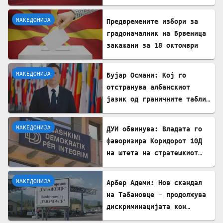
вистината, но тие не се
плашат и ќе победат!
МАКЕДОНИЈА
Предвремените избори за
градоначалник на Брвеница
закажани за 18 октомври
МАКЕДОНИЈА
Бујар Османи: Кој го
отстранува албанскиот
јазик од граничните табли,
директно го крши законот!
МАКЕДОНИЈА
ДУИ обвинува: Владата го
фаворизира Коридорот 10Д
на штета на стратешкиот
Коридор 8
МАКЕДОНИЈА
Арбер Адеми: Нов скандал
на Табановце – продолжува
дискриминацијата кон
албанскиот јазик