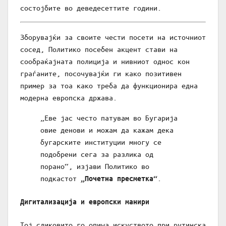
состојбите во деведесеттите години.
Зборувајќи за своите чести посети на источниот
сосед, Политико посебен акцент стави на
сообраќајната полиција и нивниот однос кон
граѓаните, посочувајќи ги како позитивен
пример за тоа како треба да функционира една
модерна европска држава.
„Еве јас често патувам во Бугарија
овие денови и можам да кажам дека
бугарските институции многу се
подобрени сега за разлика од
порано“, изјави Политико во
подкастот
.
„Почетна пресметка“
Дигитализација и европски манири
Тој сликовито го опиша искуството при рутинска