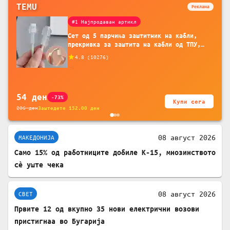
TEMU
Реклама
#1 Најпродаван артикл
Сет од 5 парчиња заштитник на кабли,
прекривка за заштита на кабли од ТПУ,
додатоци за заштита на кабли, без
4.8
(
10276
)
батерија, за мобилни телефони, комплет
за заштита на податочни линии
54
ден
-73%
Купи сега
206
ден
Заштедете
152.00
ден
08 август 2026
МАКЕДОНИЈА
Само 15% од работниците добиле К-15, мнозинството
сè уште чека
08 август 2026
СВЕТ
Првите 12 од вкупно 35 нови електрични возови
пристигнаа во Бугарија