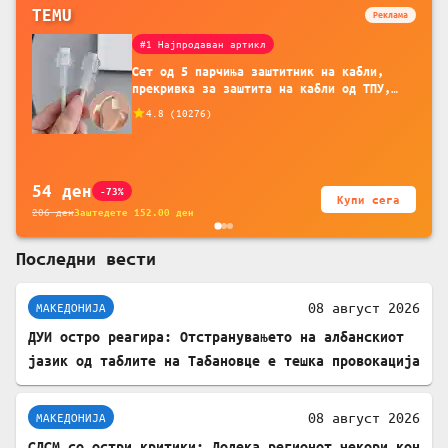
TEMU
Реклама
#1 Најпродаван артикл
Сет од 5 парчиња заштитник на кабли,
прекривка за заштита на кабли од ТПУ,
додатоци за заштита на кабли, без
4.8
(
10276
)
батерија, за мобилни телефони, комплет
за заштита на податочни линии
54
ден
-73%
Купи сега
206
ден
Заштедете
152.00
ден
Последни вести
08 август 2026
МАКЕДОНИЈА
ДУИ остро реагира: Отстранувањето на албанскиот
јазик од таблите на Табановце е тешка провокација
08 август 2026
МАКЕДОНИЈА
СДСМ со остри критики: Додека регионот чекори кон