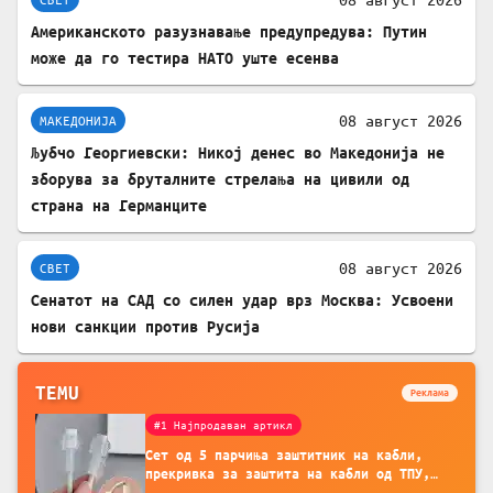
Американското разузнавање предупредува: Путин
може да го тестира НАТО уште есенва
08 август 2026
МАКЕДОНИЈА
Љубчо Георгиевски: Никој денес во Македонија не
зборува за бруталните стрелања на цивили од
страна на Германците
08 август 2026
СВЕТ
Сенатот на САД со силен удар врз Москва: Усвоени
нови санкции против Русија
TEMU
Реклама
#1 Најпродаван артикл
Сет од 5 парчиња заштитник на кабли,
прекривка за заштита на кабли од ТПУ,
додатоци за заштита на кабли, без