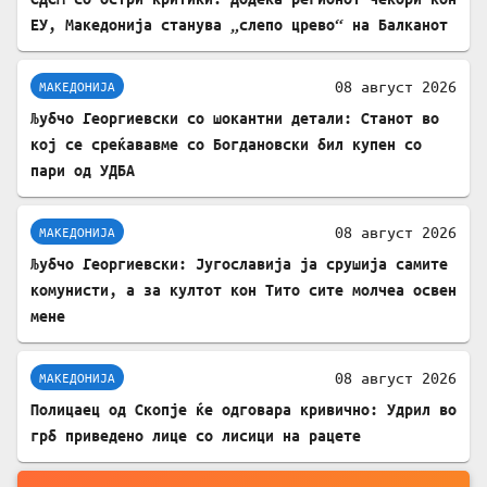
ЕУ, Македонија станува „слепо црево“ на Балканот
08 август 2026
МАКЕДОНИЈА
Љубчо Георгиевски со шокантни детали: Станот во
кој се среќававме со Богдановски бил купен со
пари од УДБА
08 август 2026
МАКЕДОНИЈА
Љубчо Георгиевски: Југославија ја срушија самите
комунисти, а за култот кон Тито сите молчеа освен
мене
08 август 2026
МАКЕДОНИЈА
Полицаец од Скопје ќе одговара кривично: Удрил во
грб приведено лице со лисици на рацете