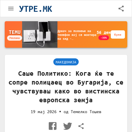
УТРЕ.MK
Држач за полнење на
TEMU
56
ден
телефон кој се монтира
Купи
-35%
Реклама
на ѕид -
Мултифункционален
пластичен организатор
за чување на покрај
кревет и за ТВ
далечински управувач
МАКЕДОНИЈА
Саше Политико: Кога ќе те
сопре полицаец во Бугарија, се
чувствуваш како во вистинска
европска земја
19 мај 2026
• од
Темелко Тошев