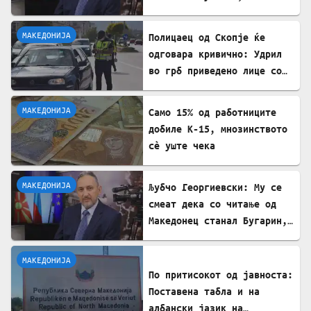
култот кон Тито сите
молчеа освен мене
МАКЕДОНИЈА
Полицаец од Скопје ќе
одговара кривично: Удрил
во грб приведено лице со
лисици на рацете
МАКЕДОНИЈА
Само 15% од работниците
добиле К-15, мнозинството
сè уште чека
МАКЕДОНИЈА
Љубчо Георгиевски: Му се
смеат дека со читање од
Македонец станал Бугарин,
но само со читање се
станува интелектуалец
МАКЕДОНИЈА
По притисокот од јавноста:
Поставена табла и на
албански јазик на