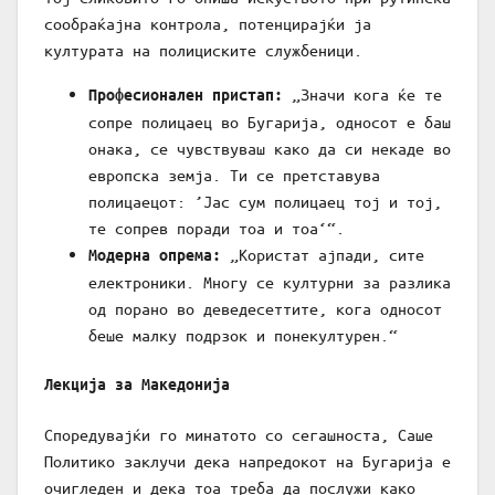
сообраќајна контрола, потенцирајќи ја
културата на полициските службеници.
„Значи кога ќе те
Професионален пристап:
сопре полицаец во Бугарија, односот е баш
онака, се чувствуваш како да си некаде во
европска земја. Ти се претставува
полицаецот: ’Јас сум полицаец тој и тој,
те сопрев поради тоа и тоа‘“.
„Користат ајпади, сите
Модерна опрема:
електроники. Многу се културни за разлика
од порано во деведесеттите, кога односот
беше малку подрзок и понекултурен.“
Лекција за Македонија
Споредувајќи го минатото со сегашноста, Саше
Политико заклучи дека напредокот на Бугарија е
очигледен и дека тоа треба да послужи како