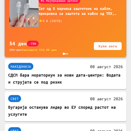
#1 Најпродаван артикл
Сет од 5 парчиња заштитник на кабли,
прекривка за заштита на кабли од ТПУ,
додатоци за заштита на кабли, без
4.8
(
10276
)
батерија, за мобилни телефони, комплет
за заштита на податочни линии
54
ден
-73%
Купи сега
206
ден
Заштедете
152.00
ден
08 август 2026
МАКЕДОНИЈА
СДСМ бара мораториум за нови дата-центри: Водата
и струјата се под ризик
08 август 2026
СВЕТ
Бугарија останува лидер во ЕУ според растот на
услугите
08 август 2026
СВЕТ