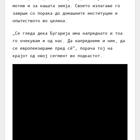
мотив и за нашата земја. Своето излагање го
заврши со порака до домашните институции и
општеството во целина.
„Се гледа дека Бугарија има напреднато и тоа
го очекувам и од нас. Да напреднеме и ние, да
се европеизираме пред сè“, порача тој на
крајот од овој сегмент во подкастот.