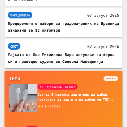
07 август 2026
МАКЕДОНИЈА
Предвремените избори за градоначалник на Брвеница
закажани за 18 октомври
07 август 2026
СВЕТ
Мајката на Ива Михаилова бара лекување за ќерка
си и праведно судење во Северна Македонија
TEMU
Реклама
#1 Најпродаван артикл
Сет од 5 парчиња заштитник на кабли,
прекривка за заштита на кабли од ТПУ,
додатоци за заштита на кабли, без
4.8
(
10276
)
батерија, за мобилни телефони, комплет
за заштита на податочни линии