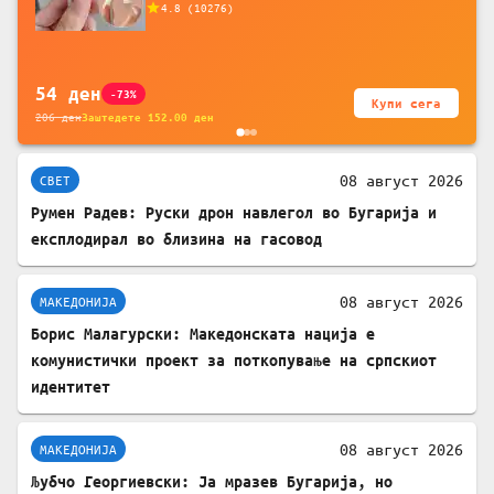
4.8
(
10276
)
батерија, за мобилни телефони, комплет
за заштита на податочни линии
54
ден
-73%
Купи сега
206
ден
Заштедете
152.00
ден
08 август 2026
СВЕТ
Румен Радев: Руски дрон навлегол во Бугарија и
експлодирал во близина на гасовод
08 август 2026
МАКЕДОНИЈА
Борис Малагурски: Македонската нација е
комунистички проект за поткопување на српскиот
идентитет
08 август 2026
МАКЕДОНИЈА
Љубчо Георгиевски: Ја мразев Бугарија, но