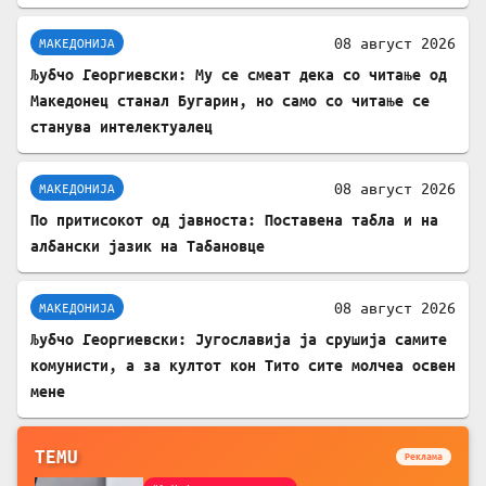
08 август 2026
МАКЕДОНИЈА
Љубчо Георгиевски: Му се смеат дека со читање од
Македонец станал Бугарин, но само со читање се
станува интелектуалец
08 август 2026
МАКЕДОНИЈА
По притисокот од јавноста: Поставена табла и на
албански јазик на Табановце
08 август 2026
МАКЕДОНИЈА
Љубчо Георгиевски: Југославија ја срушија самите
комунисти, а за култот кон Тито сите молчеа освен
мене
TEMU
Реклама