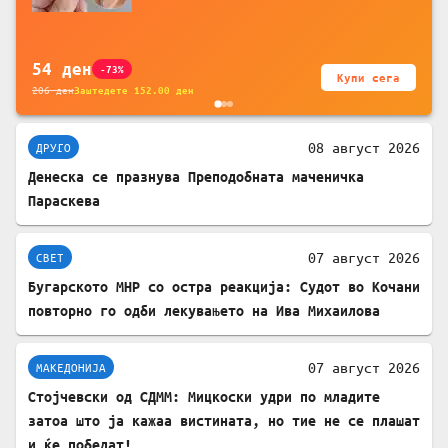
за заштита на податочни линии
54
ден
-73%
Купи сега
206
ден
Заштедете
152.00
ден
08 август 2026
ДРУГО
Денеска се празнува Преподобната маченичка
Параскева
07 август 2026
СВЕТ
Бугарското МНР со остра реакција: Судот во Кочани
повторно го одби лекувањето на Ива Михаилова
07 август 2026
МАКЕДОНИЈА
Стојчевски од СДММ: Мицкоски удри по младите
затоа што ја кажаа вистината, но тие не се плашат
и ќе победат!