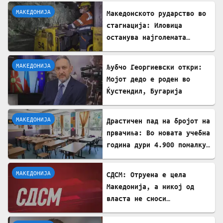
МАКЕДОНИЈА
Македонското рударство во
стагнација: Иловица
останува најголемата
неискористена можност за
економски раст
МАКЕДОНИЈА
Љубчо Георгиевски откри:
Мојот дедо е роден во
Ќустендил, Бугарија
МАКЕДОНИЈА
Драстичен пад на бројот на
првачиња: Во новата учебна
година дури 4.900 помалку
ученици во прво одделение
МАКЕДОНИЈА
СДСМ: Отруена е цела
Македонија, а никој од
власта не сноси
одговорност