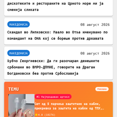
дискотеките и рестораните на Црното море ми ја
сменија сликата
08 август 2026
МАКЕДОНИЈА
Скандал во Липковско: Маало во Отља именувано по
командант на ОНА кој се бореше против државата
08 август 2026
МАКЕДОНИЈА
Љубчо Георгиевски: Да ги разочарам денешните
србомани во ВМРО-ДПМНЕ, говорите на Драган
Богдановски беа против Србославија
TEMU
Реклама
#1 Најпродаван артикл
Сет од 5 парчиња заштитник на кабли,
прекривка за заштита на кабли од ТПУ,
додатоци за заштита на кабли, без
4.8
(
10276
)
батерија, за мобилни телефони, комплет