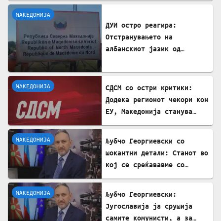
МАКЕДОНИЈА
ДУИ остро реагира:
Отстранувањето на
албанскиот јазик од
таблите на Табановце е
тешка провокација
МАКЕДОНИЈА
СДСМ со остри критики:
Додека регионот чекори кон
ЕУ, Македонија станува
„слепо црево“ на Балканот
МАКЕДОНИЈА
Љубчо Георгиевски со
шокантни детали: Станот во
кој се среќававме со
Богдановски бил купен со
пари од УДБА
МАКЕДОНИЈА
Љубчо Георгиевски:
Југославија ја срушија
самите комунисти, а за