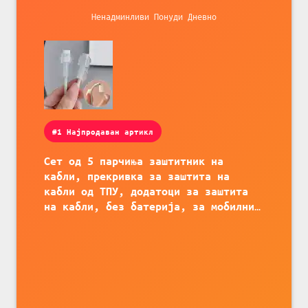
Ненадминливи Понуди Дневно
#1 Најпродаван артикл
Сет од 5 парчиња заштитник на
кабли, прекривка за заштита на
кабли од ТПУ, додатоци за заштита
на кабли, без батерија, за мобилни
телефони, комплет за заштита на
податочни линии