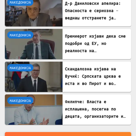
МАКЕДОНИЈА
Д-р Даниловски апелира:
Опасноста е сериозна –
веднаш отстранете ја
застоената вода за да се
заштитите од западнонилска
МАКЕДОНИЈА
Премиерот изјави дека сме
треска!
подобри од ЕУ, но
реалноста на
потрошувачката кошница го
демантира
МАКЕДОНИЈА
Скандалозна изјава на
Вучиќ: Српската црква е
иста и во Пирот и во
Скопје
МАКЕДОНИЈА
Филипче: Власта е
исплашена, посегна по
децата, организаторите и
напаѓачите мора да
одговараат