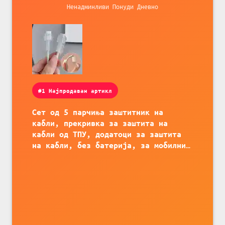
Ненадминливи Понуди Дневно
#1 Најпродаван артикл
Сет од 5 парчиња заштитник на
кабли, прекривка за заштита на
кабли од ТПУ, додатоци за заштита
на кабли, без батерија, за мобилни
телефони, комплет за заштита на
податочни линии