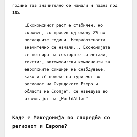
година таа значително се намали и падна под
.
13%
„Економскиот раст е стабилен, но
скромен, со просек од околу 2% во
последните години. Невработеноста
значително се намали... Економијата
се потпира на секторите за метали,
текстил, автомобилски компоненти за
европските синџири на снабдување,
како и сè повеќе на туризмот во
регионот на Охридското Езеро и
областа на Скопје“, се наведува во
извештајот на „WorldAtlas“.
Каде е Македонија во споредба со
регионот и Европа?