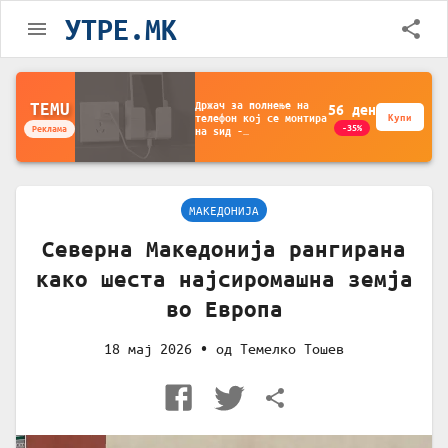
УТРЕ.MK
Држач за полнење на
TEMU
56
ден
телефон кој се монтира
Купи
-35%
Реклама
на ѕид -
Мултифункционален
пластичен организатор
за чување на покрај
кревет и за ТВ
далечински управувач
МАКЕДОНИЈА
Северна Македонија рангирана
како шеста најсиромашна земја
во Европа
18 мај 2026
• од
Темелко Тошев