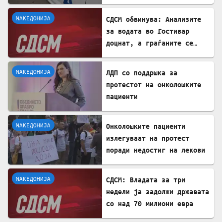
покрив на куќа
МАКЕДОНИЈА
СДСМ обвинува: Анализите
за водата во Гостивар
доцнат, а граѓаните се
изложени на ризик
МАКЕДОНИЈА
ЛДП со поддршка за
протестот на онколошките
пациенти
МАКЕДОНИЈА
Онколошките пациенти
излегуваат на протест
поради недостиг на лекови
МАКЕДОНИЈА
СДСМ: Владата за три
недели ја задолжи државата
со над 70 милиони евра