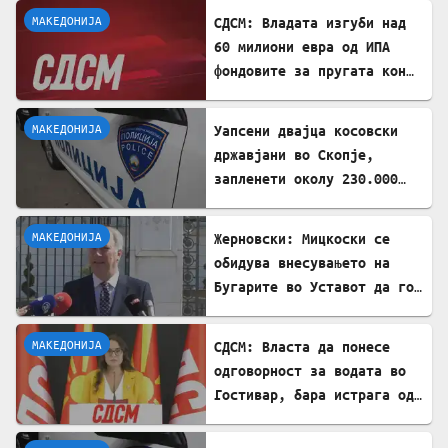
МАКЕДОНИЈА
СДСМ: Владата изгуби над
60 милиони евра од ИПА
фондовите за пругата кон
Бугарија
МАКЕДОНИЈА
Уапсени двајца косовски
државјани во Скопје,
запленети околу 230.000
евра
МАКЕДОНИЈА
Жерновски: Мицкоски се
обидува внесувањето на
Бугарите во Уставот да го
претстави како победа
МАКЕДОНИЈА
СДСМ: Власта да понесе
одговорност за водата во
Гостивар, бара истрага од
Обвинителството