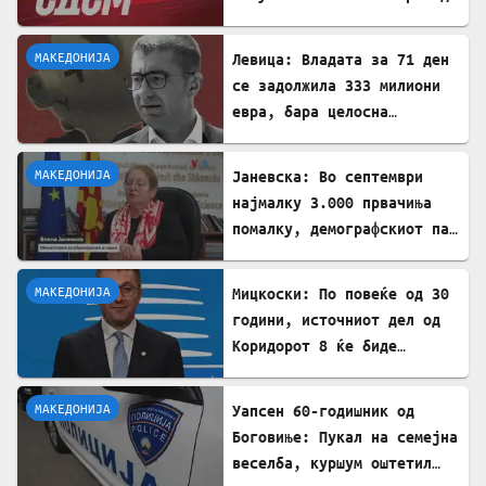
ИПА фондови
МАКЕДОНИЈА
Левица: Владата за 71 ден
се задолжила 333 милиони
евра, бара целосна
транспарентност
МАКЕДОНИЈА
Јаневска: Во септември
најмалку 3.000 првачиња
помалку, демографскиот пад
е загрижувачки
МАКЕДОНИЈА
Мицкоски: По повеќе од 30
години, источниот дел од
Коридорот 8 ќе биде
завршен
МАКЕДОНИЈА
Уапсен 60-годишник од
Боговиње: Пукал на семејна
веселба, куршум оштетил