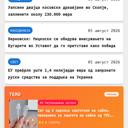
Уапсени двајца косовски државјани во Скопје,
запленети околу 230.000 евра
05 август 2026
МАКЕДОНИЈА
Жерновски: Мицкоски се обидува внесувањето на
Бугарите во Уставот да го претстави како победа
05 август 2026
СВЕТ
ЕУ префрли уште 1,4 милијарди евра од замрзнати
руски средства за поддршка на Украина
TEMU
Реклама
#1 Најпродаван артикл
Сет од 5 парчиња заштитник на кабли,
прекривка за заштита на кабли од ТПУ,
додатоци за заштита на кабли, без
4.8
(
10276
)
батерија, за мобилни телефони, комплет