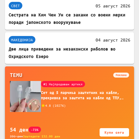
05 август 2026
СВЕТ
Сестрата на Ким Чен Ун се закани со воени мерки
поради јапонското вооружување
04 август 2026
МАКЕДОНИЈА
Две лица приведени за незаконски риболов во
Охридското Езеро
TEMU
Реклама
#1 Најпродаван артикл
Сет од 5 парчиња заштитник на кабли,
прекривка за заштита на кабли од ТПУ,
додатоци за заштита на кабли, без
4.8
(
10276
)
батерија, за мобилни телефони, комплет
за заштита на податочни линии
54
ден
-73%
Купи сега
206
ден
Заштедете
152.00
ден