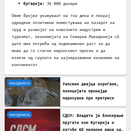
36.000 долари
Бугарија:
Овие бројки укажуваат на тоа дека и покрај
одредени позитивни поместувања на пазарот на
труд и развојот на извозните индустрии и
туризмот, економијата на Северна Македонија сè
уште има потреба од подинамичен раст за да
може да го стигне европскиот просек и да
излезе од групата на најнеразвиени економии на
континентот.
МАКЕДОНИЈА
Уапсени двајца охриѓани,
полицијата пронајде
марихуана при претреси
МАКЕДОНИЈА
СДСМ: Владата ја блокираше
пругата кон Бугарија и
изгуби 60 милиони евра од