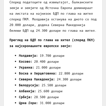
Според податоците од извештајот, балканските
земји и земјите од Источна Европа доминираат
на листата на најнизок БДП по глава на жител
според ПКМ. Молдавија останува на дното со под
20.000 долари, додека Северна Македонија
бележи БДП од 24.300 долари по глава на жител.
Преглед на БДП по глава на жител (според ПКМ)
за најсиромашните европски земји:
19.700 долари
Молдавија:
20.400 долари
Косово:
21.000 долари
Украина:
22.800 долари
Босна и Херцеговина:
24.300 долари
Северна Македонија:
25.500 долари
Белорусија:
25.600 долари
Албанија:
28.500 долари
Србија:
31.000 долари
Црна Гора: