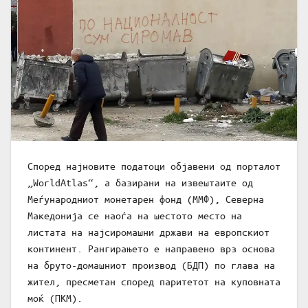
Според најновите податоци објавени од порталот
„WorldAtlas“, а базирани на извештаите од
Меѓународниот монетарен фонд (ММФ), Северна
Македонија се наоѓа на шестото место на
листата на најсиромашни држави на европскиот
континент. Рангирањето е направено врз основа
на бруто-домашниот производ (БДП) по глава на
жител, пресметан според паритетот на куповната
моќ (ПКМ).