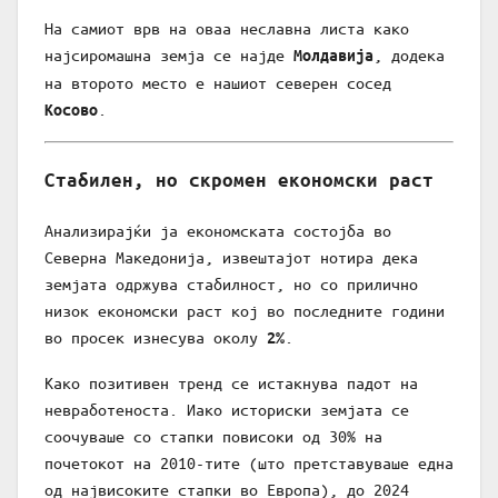
На самиот врв на оваа неславна листа како
најсиромашна земја се најде
, додека
Молдавија
на второто место е нашиот северен сосед
.
Косово
Стабилен, но скромен економски раст
Анализирајќи ја економската состојба во
Северна Македонија, извештајот нотира дека
земјата одржува стабилност, но со прилично
низок економски раст кој во последните години
во просек изнесува околу
.
2%
Како позитивен тренд се истакнува падот на
невработеноста. Иако историски земјата се
соочуваше со стапки повисоки од 30% на
почетокот на 2010-тите (што претставуваше една
од највисоките стапки во Европа), до 2024