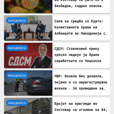
безбедна, содржи опасна
бактерија
МАКЕДОНИЈА
Села на средба со Курти:
Колективните права на
Албанците во Македонија се
доведуваат во прашање
МАКЕДОНИЈА
СДСМ: Стоилковиќ преку
српски медиум ја брани
соработката со Мицкоски
МАКЕДОНИЈА
МВР: Возеле без дозвола,
пијани и со нерегистрирани
возила – 34 приведени за
викенд
МАКЕДОНИЈА
Бројот на прегледи во
Гостивар се зголеми на 84,