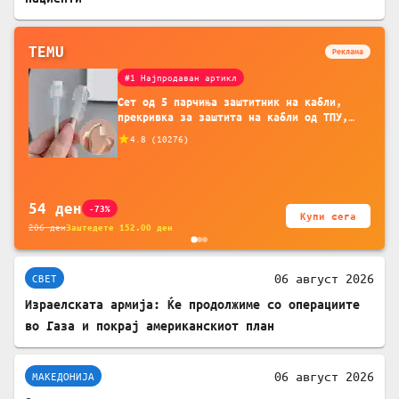
TEMU
Реклама
#1 Најпродаван артикл
Сет од 5 парчиња заштитник на кабли,
прекривка за заштита на кабли од ТПУ,
додатоци за заштита на кабли, без
4.8
(
10276
)
батерија, за мобилни телефони, комплет
за заштита на податочни линии
54
ден
-73%
Купи сега
206
ден
Заштедете
152.00
ден
06 август 2026
СВЕТ
Израелската армија: Ќе продолжиме со операциите
во Газа и покрај американскиот план
06 август 2026
МАКЕДОНИЈА