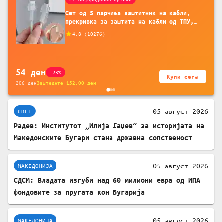
Сет од 5 парчиња заштитник на кабли,
прекривка за заштита на кабли од ТПУ,
додатоци за заштита на кабли, без
4.8
(
10276
)
батерија, за мобилни телефони, комплет
за заштита на податочни линии
54
ден
-73%
Купи сега
206
ден
Заштедете
152.00
ден
05 август 2026
СВЕТ
Радев: Институтот „Илија Гаџев“ за историјата на
Македонските Бугари стана државна сопственост
05 август 2026
МАКЕДОНИЈА
СДСМ: Владата изгуби над 60 милиони евра од ИПА
фондовите за пругата кон Бугарија
05 август 2026
МАКЕДОНИЈА