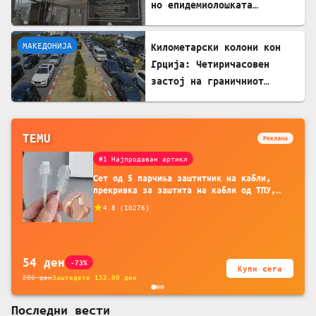
но епидемиолошката
состојба останува стабилна
МАКЕДОНИЈА
Километарски колони кон
Грција: Четиричасовен
застој на граничниот
премин Дојран
TEMU
Реклама
#1 Најпродаван артикл
Сет од 5 парчиња заштитник на кабли,
прекривка за заштита на кабли од ТПУ,
додатоци за заштита на кабли, без
4.8
(
10276
)
батерија, за мобилни телефони, комплет
за заштита на податочни линии
54
ден
-73%
Купи сега
206
ден
Заштедете
152.00
ден
Последни вести