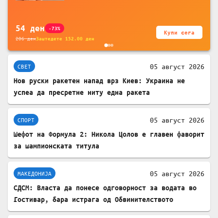
за заштита на податочни линии
54
ден
-73%
Купи сега
206
ден
Заштедете
152.00
ден
05 август 2026
СВЕТ
Нов руски ракетен напад врз Киев: Украина не
успеа да пресретне ниту една ракета
05 август 2026
СПОРТ
Шефот на Формула 2: Никола Цолов е главен фаворит
за шампионската титула
05 август 2026
МАКЕДОНИЈА
СДСМ: Власта да понесе одговорност за водата во
Гостивар, бара истрага од Обвинителството