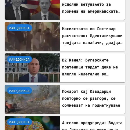
исполни ветувањето за
промена на американската
визната политика
МАКЕДОНИЈА
Насилството во Гостивар
расчистено: Идентификувани
тројцата напаѓачи, двајца
се малолетници
МАКЕДОНИЈА
Б2 Канал: Бугарските
пратеници тврдат дека не
влегле нелегално во
Северна Македонија
МАКЕДОНИЈА
Пожарот кај Кавадарци
повторно се разгоре, се
сомневаат на подметнување
МАКЕДОНИЈА
Ангелов предупреди: Водата
во Гостивар се уште не е