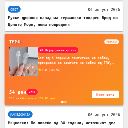
06 август 2026
СВЕТ
Руски дронови нападнаа германски товарен брод во
Црното Море, нема повредени
TEMU
Реклама
#1 Најпродаван артикл
Сет од 5 парчиња заштитник на кабли,
прекривка за заштита на кабли од ТПУ,
додатоци за заштита на кабли, без
4.8
(
10276
)
батерија, за мобилни телефони, комплет
за заштита на податочни линии
54
ден
-73%
Купи сега
206
ден
Заштедете
152.00
ден
06 август 2026
МАКЕДОНИЈА
Мицкоски: По повеќе од 30 години, источниот дел