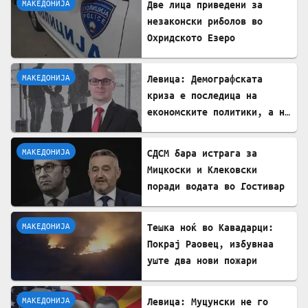
МАКЕДОНИЈА
Две лица приведени за
незаконски риболов во
Охридското Езеро
МАКЕДОНИЈА
Левица: Демографската
криза е последица на
економските политики, а не
на граѓаните
МАКЕДОНИЈА
СДСМ бара истрага за
Мицкоски и Клековски
поради водата во Гостивар
МАКЕДОНИЈА
Тешка ноќ во Кавадарци:
Покрај Раовец, избувнаа
уште два нови пожари
МАКЕДОНИЈА
Левица: Муцунски не го