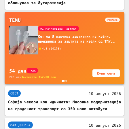
обвинуваа за бугарофилија
TEMU
Реклама
#1 Најпродаван артикл
Сет од 5 парчиња заштитник на кабли,
прекривка за заштита на кабли од ТПУ,
додатоци за заштита на кабли, без
4.8
(
10276
)
батерија, за мобилни телефони, комплет
за заштита на податочни линии
54
ден
-73%
Купи сега
206
ден
Заштедете
152.00
ден
10 август 2026
СВЕТ
Софија чекори кон иднината: Масовна модернизација
на градскиот транспорт со 350 нови автобуси
10 август 2026
МАКЕДОНИЈА