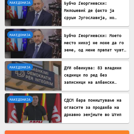
МАКЕДОНИЈА
Љубчо Георгиевски:
Милошевиќ де факто ја
сруши Југославија, но
македонските југословени
тоа сè уште не сакаат да
МАКЕДОНИЈА
Љубчо Георгиевски: Моето
го видат
место никој не може да го
земе, од мене првпат чувте
за самостојна Македонија!
МАКЕДОНИЈА
ДУИ обвинува: 83 владини
седници по ред без
записници на албански
јазик – прекршен Законот
за јазиците
МАКЕДОНИЈА
СДСМ бара поништување на
огласите за продажба на
државно земјиште во Штип