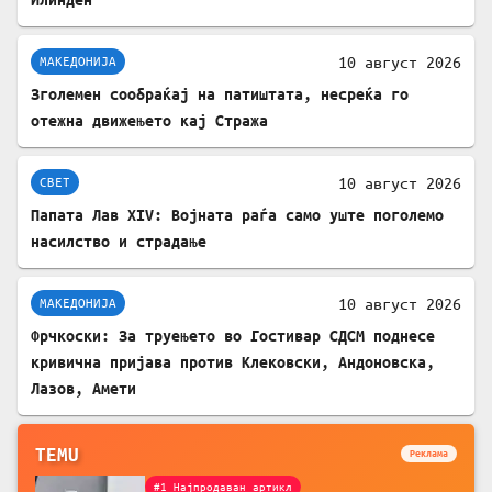
10 август 2026
МАКЕДОНИЈА
Зголемен сообраќај на патиштата, несреќа го
отежна движењето кај Стража
10 август 2026
СВЕТ
Папата Лав XIV: Војната раѓа само уште поголемо
насилство и страдање
10 август 2026
МАКЕДОНИЈА
Фрчкоски: За труењето во Гостивар СДСМ поднесе
кривична пријава против Клековски, Андоновска,
Лазов, Амети
TEMU
Реклама
#1 Најпродаван артикл