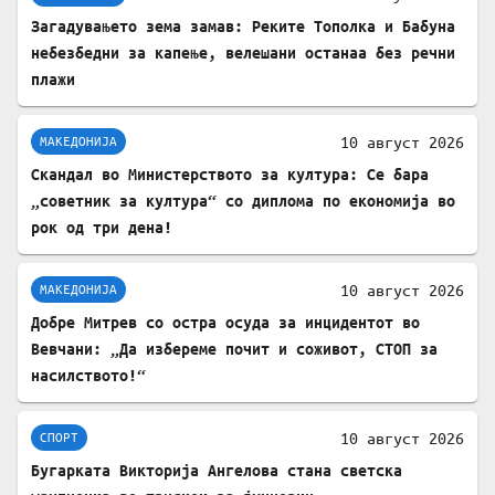
Загадувањето зема замав: Реките Тополка и Бабуна
небезбедни за капење, велешани останаа без речни
плажи
10 август 2026
МАКЕДОНИЈА
Скандал во Министерството за култура: Се бара
„советник за култура“ со диплома по економија во
рок од три дена!
10 август 2026
МАКЕДОНИЈА
Добре Митрев со остра осуда за инцидентот во
Вевчани: „Да избереме почит и соживот, СТОП за
насилството!“
10 август 2026
СПОРТ
Бугарката Викторија Ангелова стана светска