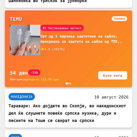
шампионка во трискок за јуниорки
TEMU
Реклама
#1 Најпродаван артикл
Сет од 5 парчиња заштитник на кабли,
прекривка за заштита на кабли од ТПУ,
додатоци за заштита на кабли, без
4.8
(
10276
)
батерија, за мобилни телефони, комплет
за заштита на податочни линии
54
ден
-73%
Купи сега
206
ден
Заштедете
152.00
ден
10 август 2026
МАКЕДОНИЈА
Таравари: Ако дојдете во Скопје, во македонскиот
дел ќе слушнете повеќе српска музика, дури и
песните на Тоше се свират на српски