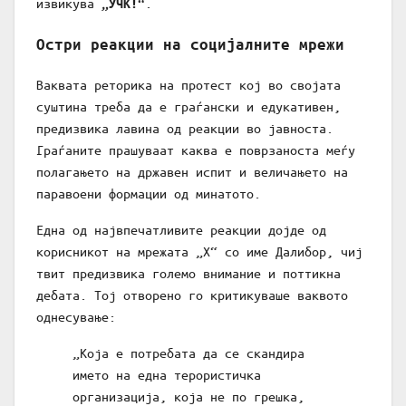
извикува
.
„УЧК!“
Остри реакции на социјалните мрежи
Ваквата реторика на протест кој во својата
суштина треба да е граѓански и едукативен,
предизвика лавина од реакции во јавноста.
Граѓаните прашуваат каква е поврзаноста меѓу
полагањето на државен испит и величањето на
паравоени формации од минатото.
Една од највпечатливите реакции дојде од
корисникот на мрежата „Х“ со име Далибор, чиј
твит предизвика големо внимание и поттикна
дебата. Тој отворено го критикуваше ваквото
однесување:
„Која е потребата да се скандира
името на една терористичка
организација, која не по грешка,