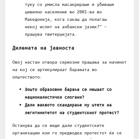
туку со умисла масакрираше и убиваше
цивилно население во 2001-ва во
Македонија, кога сакаш да полагаш
некој испит на албански јазик?“ –
прашува твитерџијата.
Дилемата на јавноста
Овој настан отвора сериозни прашања за начинот
на кој се артикулираат барањата во
општеството:
Зошто образовни барања се мешаат со
националистички слогани?
Дали ваквото скандирање му штети на
легитимитетот на студентскиот протест?
Останува да се види дали студентските
организации кои го предводеа протестот ќе се