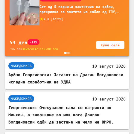
Сет од 5 парчиња заштитник на кабли,
прекривка за заштита на кабли од ТПУ,
додатоци за заштита на кабли, без
4.8
(
10276
)
батерија, за мобилни телефони, комплет
за заштита на податочни линии
54
ден
-73%
Купи сега
206
ден
Заштедете
152.00
ден
10 август 2026
МАКЕДОНИЈА
Љубчо Георгиевски: Јатакот на Драган Богдановски
испадна соработник на УДБА
10 август 2026
МАКЕДОНИЈА
Георгиевски: Очекувавме сала со патриоти во
Минхен, а завршивме во шок кога Драган
Богдановски одби да застане на чело на ВМРО.