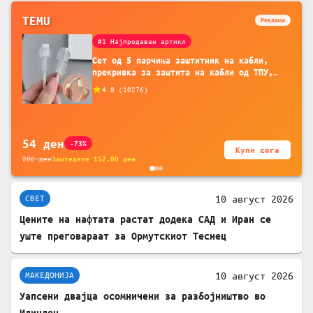
TEMU
Реклама
#1 Најпродаван артикл
Сет од 5 парчиња заштитник на кабли,
прекривка за заштита на кабли од ТПУ,
додатоци за заштита на кабли, без
4.8
(
10276
)
батерија, за мобилни телефони, комплет
за заштита на податочни линии
54
ден
-73%
Купи сега
206
ден
Заштедете
152.00
ден
10 август 2026
СВЕТ
Цените на нафтата растат додека САД и Иран се
уште преговараат за Ормутскиот Теснец
10 август 2026
МАКЕДОНИЈА
Уапсени двајца осомничени за разбојништво во
Илинден