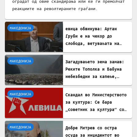
оградат од овие скандирања или ќе ги премолчат
реакциите на револтираните граѓани.
МАКЕДОНИЈА
евица обвинува: Артан
Груби е на чекор до
слобода, ветувањата на
ВМРО-ДПМНЕ за правда
станаа предмет за потсмев
МАКЕДОНИЈА
Загадувањето зема замав:
Реките Тополка и Бабуна
небезбедни за капење,
велешани останаа без речни
плажи
МАКЕДОНИЈА
Скандал во Министерството
за култура: Се бара
„советник за култура“ со
диплома по економија во
рок од три дена!
МАКЕДОНИЈА
Добре Митрев со остра
осуда за инцидентот во