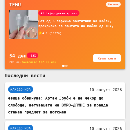
TEMU
Реклама
#1 Најпродаван артикл
Сет од 5 парчиња заштитник на кабли,
прекривка за заштита на кабли од ТПУ,
додатоци за заштита на кабли, без
4.8
(
10276
)
батерија, за мобилни телефони, комплет
за заштита на податочни линии
54
ден
-73%
Купи сега
206
ден
Заштедете
152.00
ден
Последни вести
10 август 2026
МАКЕДОНИЈА
евица обвинува: Артан Груби е на чекор до
слобода, ветувањата на ВМРО-ДПМНЕ за правда
станаа предмет за потсмев
10 август 2026
МАКЕДОНИЈА