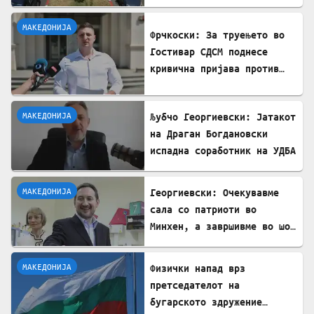
Стража
МАКЕДОНИЈА
Фрчкоски: За труењето во
Гостивар СДСМ поднесе
кривична пријава против
Клековски, Андоновска,
Лазов, Амети
МАКЕДОНИЈА
Љубчо Георгиевски: Јатакот
на Драган Богдановски
испадна соработник на УДБА
МАКЕДОНИЈА
Георгиевски: Очекувавме
сала со патриоти во
Минхен, а завршивме во шок
кога Драган Богдановски
одби да застане на чело на
МАКЕДОНИЈА
Физички напад врз
ВМРО.
претседателот на
бугарското здружение