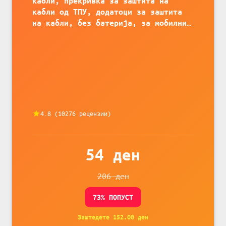
кабли, прекривка за заштита на
кабли од ТПУ, додатоци за заштита
на кабли, без батерија, за мобилни
телефони, комплет за заштита на
податочни линии
4.8
(
10276
рецензии)
54
ден
206
ден
73
% ПОПУСТ
Заштедете
152.00
ден