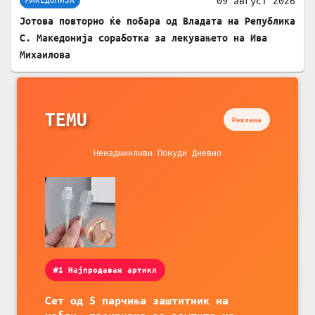
Јотова повторно ќе побара од Владата на Република
С. Македонија соработка за лекувањето на Ива
Михаилова
TEMU
Реклама
Ненадминливи Понуди Дневно
#1 Најпродаван артикл
Сет од 5 парчиња заштитник на