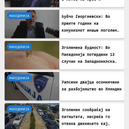
конференции нè обвинуваа
за бугарофилија
МАКЕДОНИЈА
Љубчо Георгиевски: Во
првите години на
комунизмот имаше поголем
глад отколку за време на
бугарската окупација
МАКЕДОНИЈА
Зголемена будност: Во
Македонија потврдени 13
случаи на Западнонилска
треска
МАКЕДОНИЈА
Уапсени двајца осомничени
за разбојништво во Илинден
МАКЕДОНИЈА
Зголемен сообраќај на
патиштата, несреќа го
отежна движењето кај