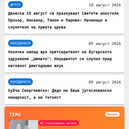
10 август 2026
ДРУГО
Денеска 10 август се празнуваат Светите апостоли
Прохор, Никанор, Тимон и Пармен: Маченици и
служители на првата црква
09 август 2026
МАКЕДОНИЈА
Физички напад врз претседателот на бугарското
здружение „Шемето“: Инцидентот се случил пред
неговиот двегодишен внук
09 август 2026
МАКЕДОНИЈА
Љубчо Георгиевски: Дедо ми беше југословенски
монархист, а не титоист
TEMU
Реклама
#1 Најпродаван артикл