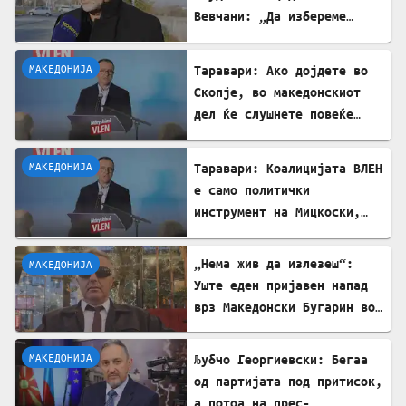
Вевчани: „Да избереме
почит и соживот, СТОП за
насилството!“
МАКЕДОНИЈА
Таравари: Ако дојдете во
Скопје, во македонскиот
дел ќе слушнете повеќе
српска музика, дури и
песните на Тоше се свират
МАКЕДОНИЈА
Таравари: Коалицијата ВЛЕН
на српски
е само политички
инструмент на Мицкоски,
Албанците во владата се
само декор
„Нема жив да излезеш“:
МАКЕДОНИЈА
Уште еден пријавен напад
врз Македонски Бугарин во
Вевчани
МАКЕДОНИЈА
Љубчо Георгиевски: Бегаа
од партијата под притисок,
а потоа на прес-