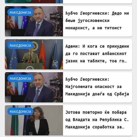
„Шемето“: Инцидентот се
случил пред неговиот
МАКЕДОНИЈА
Љубчо Георгиевски: Дедо ми
двегодишен внук
беше југословенски
монархист, а не титоист
МАКЕДОНИЈА
Адеми: И кога се принудени
да го постават албанскиот
јазик на таблите, тоа го
прават со правописни
грешки
МАКЕДОНИЈА
Љубчо Георгиевски:
Најголемата опасност за
Македонија доаѓа од Србија
МАКЕДОНИЈА
Јотова повторно ќе побара
од Владата на Република С.
Македонија соработка за
лекувањето на Ива