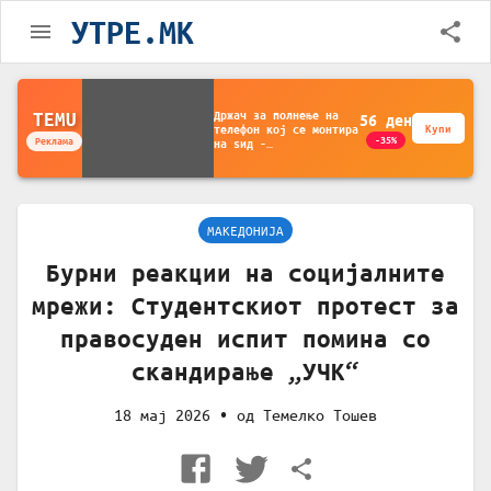
УТРЕ.MK
Држач за полнење на
TEMU
56
ден
телефон кој се монтира
Купи
-35%
Реклама
на ѕид -
Мултифункционален
пластичен организатор
за чување на покрај
кревет и за ТВ
далечински управувач
МАКЕДОНИЈА
Бурни реакции на социјалните
мрежи: Студентскиот протест за
правосуден испит помина со
скандирање „УЧК“
18 мај 2026
• од
Темелко Тошев