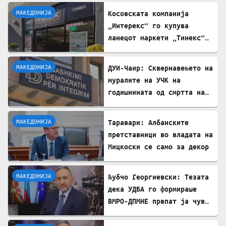
Михаилова
МАКЕДОНИЈА
Косовската компанија
„Интерекс“ го купува
ланецот маркети „Тинекс“
во Македонија
МАКЕДОНИЈА
ДУИ-Чаир: Сквернавењето на
муралите на УЧК на
годишнината од смртта на
Командант Тели е тешка
провокација
МАКЕДОНИЈА
Таравари: Албанските
претставници во владата на
Мицкоски се само за декор
МАКЕДОНИЈА
Љубчо Георгиевски: Тезата
дека УДБА го формираше
ВМРО-ДПМНЕ првпат ја чув
од Божидар Димитров