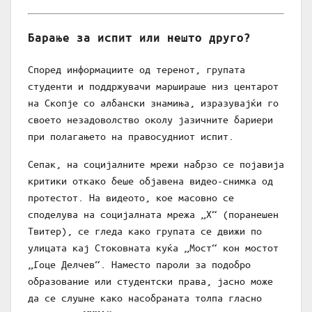
Барање за испит или нешто друго?
Според информациите од теренот, групата
студенти и поддржувачи маршираше низ центарот
на Скопје со албански знамиња, изразувајќи го
своето незадоволство околу јазичните бариери
при полагањето на правосудниот испит.
Сепак, на социјалните мрежи набрзо се појавија
критики откако беше објавена видео-снимка од
протестот. На видеото, кое масовно се
споделува на социјалната мрежа „Х“ (поранешен
Твитер), се гледа како групата се движи по
улицата кај Стоковната куќа „Мост“ кон мостот
„Гоце Делчев“. Наместо пароли за подобро
образование или студентски права, јасно може
да се слушне како насобраната толпа гласно