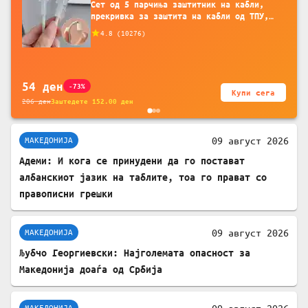
Сет од 5 парчиња заштитник на кабли,
прекривка за заштита на кабли од ТПУ,
додатоци за заштита на кабли, без
4.8
(
10276
)
батерија, за мобилни телефони, комплет
за заштита на податочни линии
54
ден
-73%
Купи сега
206
ден
Заштедете
152.00
ден
09 август 2026
МАКЕДОНИЈА
Адеми: И кога се принудени да го постават
албанскиот јазик на таблите, тоа го прават со
правописни грешки
09 август 2026
МАКЕДОНИЈА
Љубчо Георгиевски: Најголемата опасност за
Македонија доаѓа од Србија
09 август 2026
МАКЕДОНИЈА