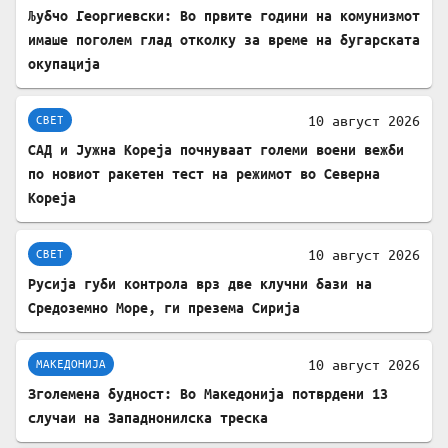
Љубчо Георгиевски: Во првите години на комунизмот
имаше поголем глад отколку за време на бугарската
окупација
10 август 2026
СВЕТ
САД и Јужна Кореја почнуваат големи воени вежби
по новиот ракетен тест на режимот во Северна
Кореја
10 август 2026
СВЕТ
Русија губи контрола врз две клучни бази на
Средоземно Море, ги презема Сирија
10 август 2026
МАКЕДОНИЈА
Зголемена будност: Во Македонија потврдени 13
случаи на Западнонилска треска