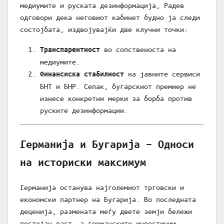
медиумите и руската дезинформација, Радев
одговори дека неговиот кабинет будно ја следи
состојбата, издвојувајќи две клучни точки:
во сопственоста на
Транспарентност
медиумите.
на јавните сервиси
Финансиска стабилност
БНТ и БНР. Сепак, бугарскиот премиер не
изнесе конкретни мерки за борба против
руските дезинформации.
Германија и Бугарија – Односи
на историски максимум
Германија останува најголемиот трговски и
економски партнер на Бугарија. Во последната
деценија, размената меѓу двете земји бележи
постојан раст, а германските инвестиции