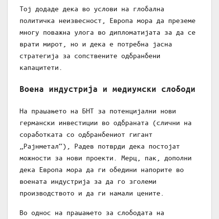
Тој додаде дека во услови на глобална
политичка неизвесност, Европа мора да преземе
многу поважна улога во дипломатијата за да се
врати мирот, но и дека е потребна јасна
стратегија за сопствените одбранбени
капацитети.
Воена индустрија и медиумски слободи
На прашањето на БНТ за потенцијални нови
германски инвестиции во одбраната (слични на
соработката со одбранбениот гигант
„Рајнметал“), Радев потврди дека постојат
можности за нови проекти. Мерц, пак, дополни
дека Европа мора да ги обедини напорите во
воената индустрија за да го зголеми
производството и да ги намали цените.
Во однос на прашањето за слободата на