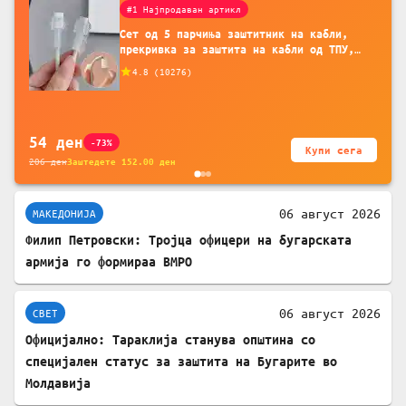
#1 Најпродаван артикл
Сет од 5 парчиња заштитник на кабли,
прекривка за заштита на кабли од ТПУ,
додатоци за заштита на кабли, без
4.8
(
10276
)
батерија, за мобилни телефони, комплет
за заштита на податочни линии
54
ден
-73%
Купи сега
206
ден
Заштедете
152.00
ден
06 август 2026
МАКЕДОНИЈА
Филип Петровски: Тројца офицери на бугарската
армија го формираа ВМРО
06 август 2026
СВЕТ
Официјално: Тараклија станува општина со
специјален статус за заштита на Бугарите во
Молдавија