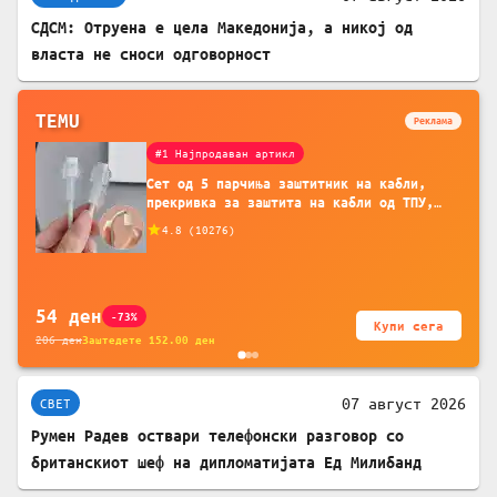
СДСМ: Отруена е цела Македонија, а никој од
власта не сноси одговорност
TEMU
Реклама
#1 Најпродаван артикл
Сет од 5 парчиња заштитник на кабли,
прекривка за заштита на кабли од ТПУ,
додатоци за заштита на кабли, без
4.8
(
10276
)
батерија, за мобилни телефони, комплет
за заштита на податочни линии
54
ден
-73%
Купи сега
206
ден
Заштедете
152.00
ден
07 август 2026
СВЕТ
Румен Радев оствари телефонски разговор со
британскиот шеф на дипломатијата Ед Милибанд