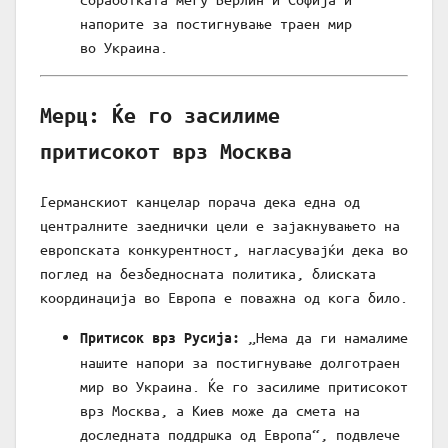
напорите за постигнување траен мир
во Украина.
Мерц: Ќе го засилиме
притисокот врз Москва
Германскиот канцелар порача дека една од
централните заеднички цели е зајакнувањето на
европската конкурентност, нагласувајќи дека во
поглед на безбедносната политика, блиската
координација во Европа е поважна од кога било.
„Нема да ги намалиме
Притисок врз Русија:
нашите напори за постигнување долготраен
мир во Украина. Ќе го засилиме притисокот
врз Москва, а Киев може да смета на
доследната поддршка од Европа“, подвлече