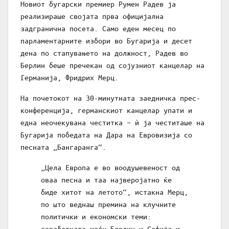
Новиот бугарски премиер Румен Радев ја
реализираше својата прва официјална
задгранична посета. Само еден месец по
парламентарните избори во Бугарија и десет
дена по стапувањето на должност, Радев во
Берлин беше пречекан од сојузниот канцелар на
Германија, Фридрих Мерц.
На почетокот на 30-минутната заедничка прес-
конференција, германскиот канцелар упати и
една неочекувана честитка – ѝ ја честиташе на
Бугарија победата на Дара на Евровизија со
песната „Бангаранга“.
„Цела Европа е во воодушевеност од
оваа песна и таа најверојатно ќе
биде хитот на летото“, истакна Мерц,
по што веднаш премина на клучните
политички и економски теми:
соработката меѓу Берлин и Софија и