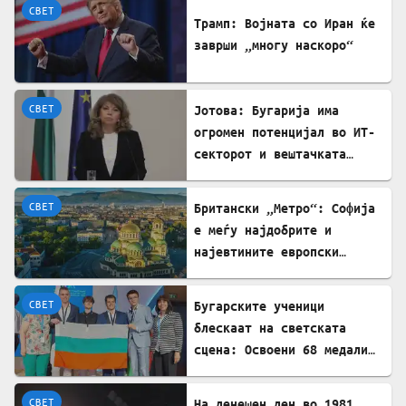
СВЕТ
Трамп: Војната со Иран ќе
заврши „многу наскоро“
СВЕТ
Јотова: Бугарија има
огромен потенцијал во ИТ-
секторот и вештачката
интелигенција
СВЕТ
Британски „Метро“: Софија
е меѓу најдобрите и
најевтините европски
дестинации за туристите
СВЕТ
Бугарските ученици
блескаат на светската
сцена: Освоени 68 медали
на меѓународни олимпијади
во 2026 година
СВЕТ
На денешен ден во 1981