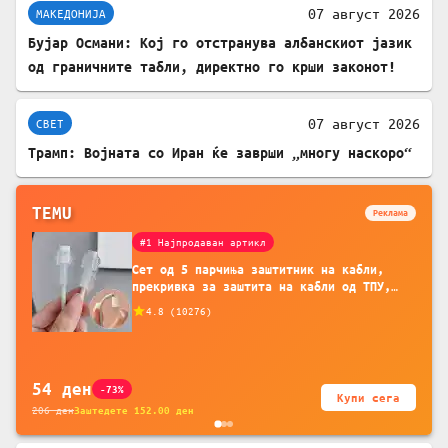
07 август 2026
МАКЕДОНИЈА
Бујар Османи: Кој го отстранува албанскиот јазик
од граничните табли, директно го крши законот!
07 август 2026
СВЕТ
Трамп: Војната со Иран ќе заврши „многу наскоро“
TEMU
Реклама
#1 Најпродаван артикл
Сет од 5 парчиња заштитник на кабли,
прекривка за заштита на кабли од ТПУ,
додатоци за заштита на кабли, без
4.8
(
10276
)
батерија, за мобилни телефони, комплет
за заштита на податочни линии
54
ден
-73%
Купи сега
206
ден
Заштедете
152.00
ден