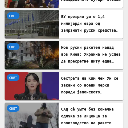
државна сопственост
СВЕТ
ЕУ префрли уште 1,4
милијарди евра од
замрзнати руски средства
за поддршка на Украина
СВЕТ
Нов руски ракетен напад
врз Киев: Украина не успеа
да пресретне ниту една
ракета
СВЕТ
Сестрата на Ким Чен Ун се
закани со воени мерки
поради јапонското
вооружување
СВЕТ
САД сè уште без конечна
одлука за лиценца за
производство на ракети