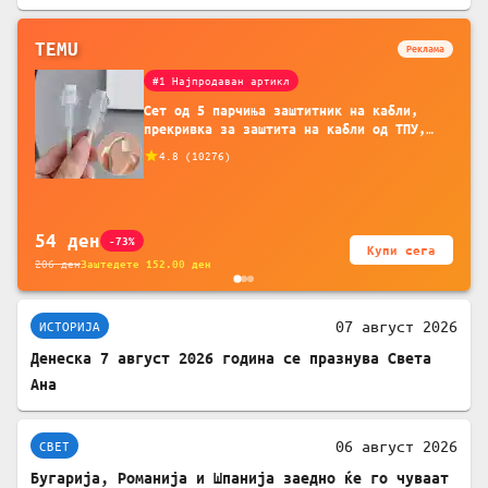
TEMU
Реклама
#1 Најпродаван артикл
Сет од 5 парчиња заштитник на кабли,
прекривка за заштита на кабли од ТПУ,
додатоци за заштита на кабли, без
4.8
(
10276
)
батерија, за мобилни телефони, комплет
за заштита на податочни линии
54
ден
-73%
Купи сега
206
ден
Заштедете
152.00
ден
07 август 2026
ИСТОРИЈА
Денеска 7 август 2026 година се празнува Света
Ана
06 август 2026
СВЕТ
Бугарија, Романија и Шпанија заедно ќе го чуваат