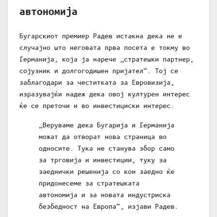
автономија
Бугарскиот премиер Радев истакна дека не е
случајно што неговата прва посета е токму во
Германија, која ја нарече „стратешки партнер,
сојузник и долгогодишен пријател“. Тој се
заблагодари за честитката за Евровизија,
изразувајќи надеж дека овој културен интерес
ќе се преточи и во инвестициски интерес.
„Веруваме дека Бугарија и Германија
можат да отворат нова страница во
односите. Тука не станува збор само
за трговија и инвестиции, туку за
заеднички решенија со кои заедно ќе
придонесеме за стратешката
автономија и за новата индустриска
безбедност на Европа“, изјави Радев.