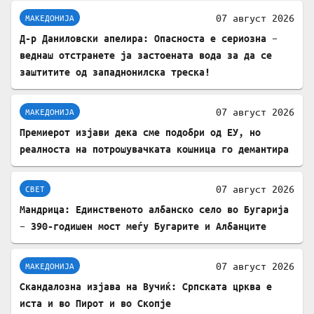
07 август 2026
МАКЕДОНИЈА
Д-р Даниловски апелира: Опасноста е сериозна –
веднаш отстранете ја застоената вода за да се
заштитите од западнонилска треска!
07 август 2026
МАКЕДОНИЈА
Премиерот изјави дека сме подобри од ЕУ, но
реалноста на потрошувачката кошница го демантира
07 август 2026
СВЕТ
Мандрица: Единственото албанско село во Бугарија
– 390-годишен мост меѓу Бугарите и Албанците
07 август 2026
МАКЕДОНИЈА
Скандалозна изјава на Вучиќ: Српската црква е
иста и во Пирот и во Скопје