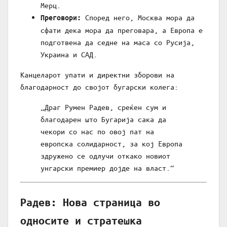
Мерц.
Според него, Москва мора да
Преговори:
сфати дека мора да преговара, а Европа е
подготвена да седне на маса со Русија,
Украина и САД.
Канцеларот упати и директни зборови на
благодарност до својот бугарски колега:
„Драг Румен Радев, среќен сум и
благодарен што Бугарија сака да
чекори со нас по овој пат на
европска солидарност, за кој Европа
здружено се одлучи откако новиот
унгарски премиер дојде на власт.“
Радев: Нова страница во
односите и стратешка