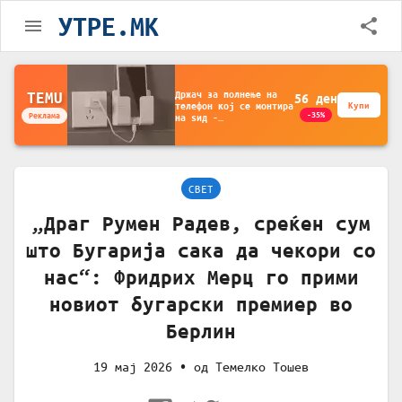
УТРЕ.MK
Држач за полнење на
TEMU
56
ден
телефон кој се монтира
Купи
-35%
Реклама
на ѕид -
Мултифункционален
пластичен организатор
за чување на покрај
кревет и за ТВ
далечински управувач
СВЕТ
„Драг Румен Радев, среќен сум
што Бугарија сака да чекори со
нас“: Фридрих Мерц го прими
новиот бугарски премиер во
Берлин
19 мај 2026
• од
Темелко Тошев