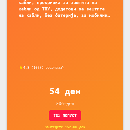
кабли, прекривка за заштита на
кабли од ТПУ, додатоци за заштита
на кабли, без батерија, за мобилни
телефони, комплет за заштита на
податочни линии
4.8
(
10276
рецензии)
54
ден
206
ден
73
% ПОПУСТ
Заштедете
152.00
ден