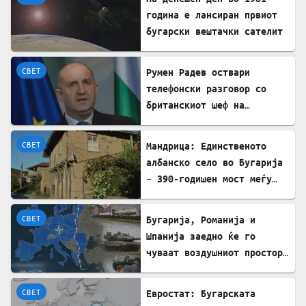
година е лансиран првиот
бугарски вештачки сателит
СВЕТ
Румен Радев оствари
телефонски разговор со
британскиот шеф на
дипломатијата Ед Милибанд
СВЕТ
Мандрица: Единственото
албанско село во Бугарија
– 390-годишен мост меѓу
Бугарите и Албанците
СВЕТ
Бугарија, Романија и
Шпанија заедно ќе го
чуваат воздушниот простор
на НАТО
СВЕТ
Евростат: Бугарската