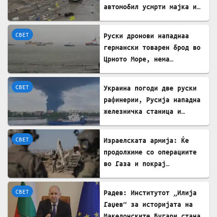
автомобил усмрти мајка и
двегодишно девојче во
Минхен
СВЕТ
Руски дронови нападнаа
германски товарен брод во
Црното Море, нема
повредени
СВЕТ
Украина погоди две руски
рафинерии, Русија нападна
железничка станица и
товарен брод
СВЕТ
Израелската армија: Ќе
продолжиме со операциите
во Газа и покрај
американскиот план
СВЕТ
Радев: Институтот „Илија
Гаџев“ за историјата на
Македонските Бугари стана