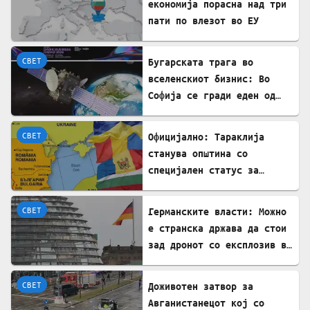
економија порасна над три
пати по влезот во ЕУ
СВЕТ
Бугарската трага во
вселенскиот бизнис: Во
Софија се гради еден од
најголемите вселенски
центри во Европа
СВЕТ
Официјално: Тараклија
станува општина со
специјален статус за
заштита на Бугарите во
Молдавија
СВЕТ
Германските власти: Можно
е странска држава да стои
зад дронот со експлозив во
Лајпциг
СВЕТ
Доживотен затвор за
Авганистанецот кој со