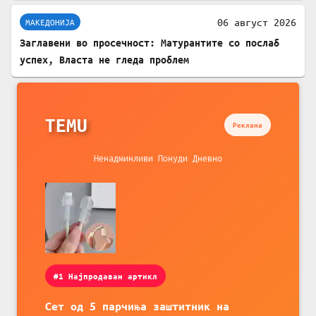
06 август 2026
МАКЕДОНИЈА
Заглавени во просечност: Матурантите со послаб
успех, Власта не гледа проблем
TEMU
Реклама
Ненадминливи Понуди Дневно
#1 Најпродаван артикл
Сет од 5 парчиња заштитник на