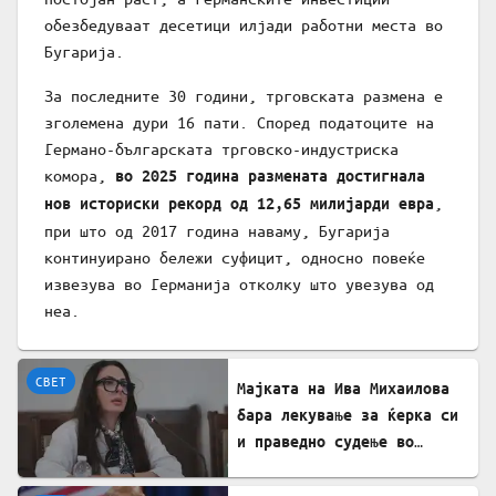
обезбедуваат десетици илјади работни места во
Бугарија.
За последните 30 години, трговската размена е
зголемена дури 16 пати. Според податоците на
Германо-българската трговско-индустриска
комора,
во 2025 година размената достигнала
,
нов историски рекорд од 12,65 милијарди евра
при што од 2017 година наваму, Бугарија
континуирано бележи суфицит, односно повеќе
извезува во Германија отколку што увезува од
неа.
СВЕТ
Мајката на Ива Михаилова
бара лекување за ќерка си
и праведно судење во
Северна Македонија