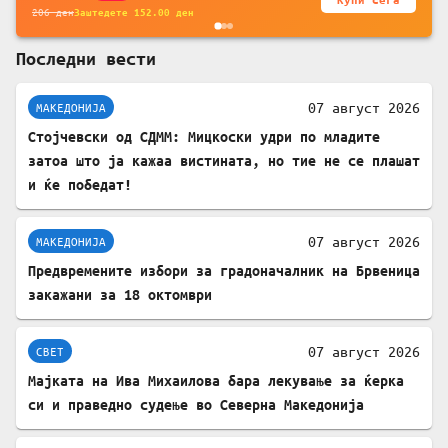
206
ден
Заштедете
152.00
ден
Последни вести
07 август 2026
МАКЕДОНИЈА
Стојчевски од СДММ: Мицкоски удри по младите
затоа што ја кажаа вистината, но тие не се плашат
и ќе победат!
07 август 2026
МАКЕДОНИЈА
Предвремените избори за градоначалник на Брвеница
закажани за 18 октомври
07 август 2026
СВЕТ
Мајката на Ива Михаилова бара лекување за ќерка
си и праведно судење во Северна Македонија