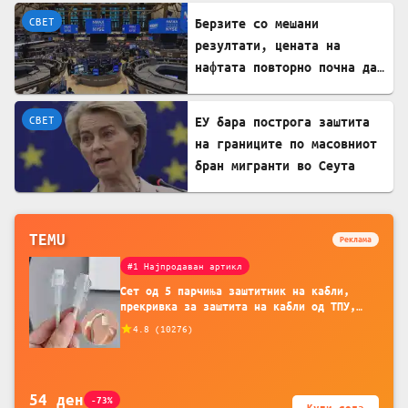
СВЕТ
Берзите со мешани
резултати, цената на
нафтата повторно почна да
расте
СВЕТ
ЕУ бара построга заштита
на границите по масовниот
бран мигранти во Сеута
TEMU
Реклама
#1 Најпродаван артикл
Сет од 5 парчиња заштитник на кабли,
прекривка за заштита на кабли од ТПУ,
додатоци за заштита на кабли, без
4.8
(
10276
)
батерија, за мобилни телефони, комплет
за заштита на податочни линии
54
ден
-73%
Купи сега