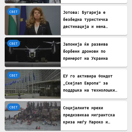
„Патриот“ во Украина
СВЕТ
Јотова: Бугарија е
безбедна туристичка
дестинација и нема
директни закани
СВЕТ
Јапонија ќе развива
борбени дронови по
примерот на Украина
СВЕТ
ЕУ го активира Фондот
„Скејлап Европа“ за
поддршка на технолошки
компании
СВЕТ
Социјалните мрежи
предизвикаа мигрантска
криза меѓу Мароко и
Шпанија