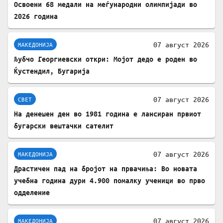
Освоени 68 медали на меѓународни олимпијади во
2026 година
07 август 2026
МАКЕДОНИЈА
Љубчо Георгиевски откри: Мојот дедо е роден во
Ќустендил, Бугарија
07 август 2026
СВЕТ
На денешен ден во 1981 година е лансиран првиот
бугарски вештачки сателит
07 август 2026
МАКЕДОНИЈА
Драстичен пад на бројот на првачиња: Во новата
учебна година дури 4.900 помалку ученици во прво
одделение
07 август 2026
МАКЕДОНИЈА