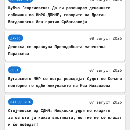
Љубчо Георгиевски: Да ги разочарам денешните
србомани во ВМРО-ДПМНЕ, говорите на Драган
Богдановски беа против Србославија
08 август 2026
ДРУГО
Денеска се празнува Преподобната маченичка
Параскева
07 август 2026
СВЕТ
Бугарското МНР со остра реакција: Судот во Кочани
повторно го одби лекувањето на Ива Михаилова
07 август 2026
МАКЕДОНИЈА
Стојчевски од СДММ: Мицкоски удри по младите
затоа што ја кажаа вистината, но тие не се плашат
и ќе победат!