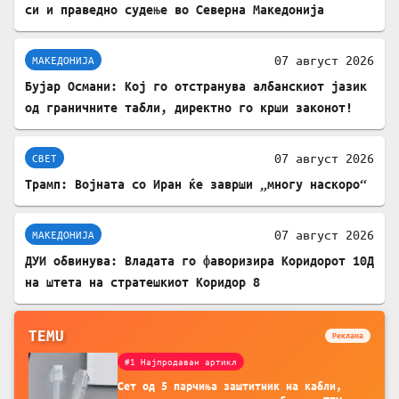
си и праведно судење во Северна Македонија
07 август 2026
МАКЕДОНИЈА
Бујар Османи: Кој го отстранува албанскиот јазик
од граничните табли, директно го крши законот!
07 август 2026
СВЕТ
Трамп: Војната со Иран ќе заврши „многу наскоро“
07 август 2026
МАКЕДОНИЈА
ДУИ обвинува: Владата го фаворизира Коридорот 10Д
на штета на стратешкиот Коридор 8
TEMU
Реклама
#1 Најпродаван артикл
Сет од 5 парчиња заштитник на кабли,