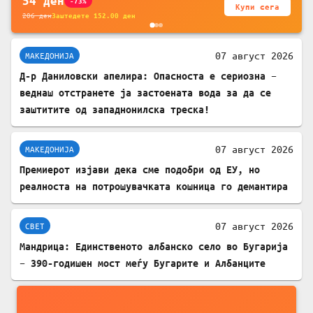
54
ден
-73%
Купи сега
206
ден
Заштедете
152.00
ден
07 август 2026
МАКЕДОНИЈА
Д-р Даниловски апелира: Опасноста е сериозна –
веднаш отстранете ја застоената вода за да се
заштитите од западнонилска треска!
07 август 2026
МАКЕДОНИЈА
Премиерот изјави дека сме подобри од ЕУ, но
реалноста на потрошувачката кошница го демантира
07 август 2026
СВЕТ
Мандрица: Единственото албанско село во Бугарија
– 390-годишен мост меѓу Бугарите и Албанците