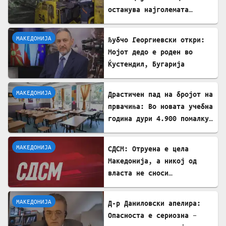
останува најголемата
неискористена можност за
економски раст
МАКЕДОНИЈА
Љубчо Георгиевски откри:
Мојот дедо е роден во
Ќустендил, Бугарија
МАКЕДОНИЈА
Драстичен пад на бројот на
првачиња: Во новата учебна
година дури 4.900 помалку
ученици во прво одделение
МАКЕДОНИЈА
СДСМ: Отруена е цела
Македонија, а никој од
власта не сноси
одговорност
МАКЕДОНИЈА
Д-р Даниловски апелира:
Опасноста е сериозна –