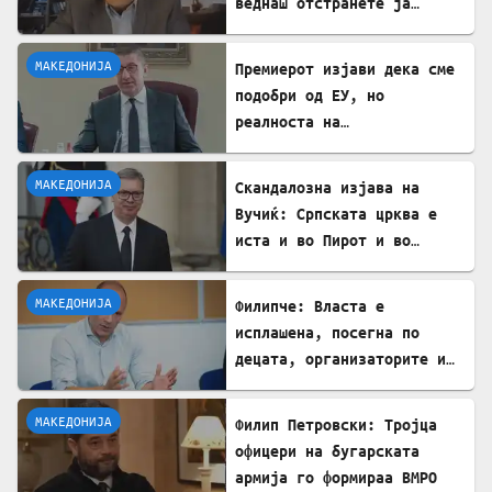
веднаш отстранете ја
застоената вода за да се
заштитите од западнонилска
МАКЕДОНИЈА
Премиерот изјави дека сме
треска!
подобри од ЕУ, но
реалноста на
потрошувачката кошница го
демантира
МАКЕДОНИЈА
Скандалозна изјава на
Вучиќ: Српската црква е
иста и во Пирот и во
Скопје
МАКЕДОНИЈА
Филипче: Власта е
исплашена, посегна по
децата, организаторите и
напаѓачите мора да
одговараат
МАКЕДОНИЈА
Филип Петровски: Тројца
офицери на бугарската
армија го формираа ВМРО