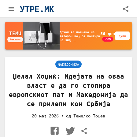
УТРЕ.MK
Држач за полнење на
TEMU
56
ден
телефон кој се монтира
Купи
-35%
Реклама
на ѕид -
Мултифункционален
пластичен организатор
за чување на покрај
кревет и за ТВ
далечински управувач
МАКЕДОНИЈА
Џелал Хоџиќ: Идејата на оваа
власт е да го стопира
европскиот пат и Македонија да
се прилепи кон Србија
20 мај 2026
• од
Темелко Тошев