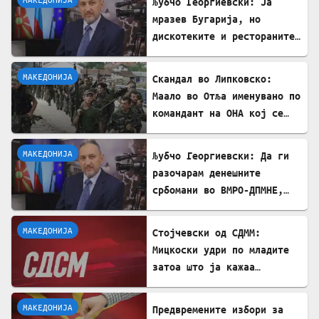
Љубчо Георгиевски: Ја
мразев Бугарија, но
дискотеките и рестораните
на Црното море ми ја
сменија сликата
МАКЕДОНИЈА
Скандал во Липковско:
Маало во Отља именувано по
командант на ОНА кој се
бореше против државата
МАКЕДОНИЈА
Љубчо Георгиевски: Да ги
разочарам денешните
србомани во ВМРО-ДПМНЕ,
говорите на Драган
Богдановски беа против
МАКЕДОНИЈА
Стојчевски од СДММ:
Србославија
Мицкоски удри по младите
затоа што ја кажаа
вистината, но тие не се
плашат и ќе победат!
МАКЕДОНИЈА
Предвремените избори за