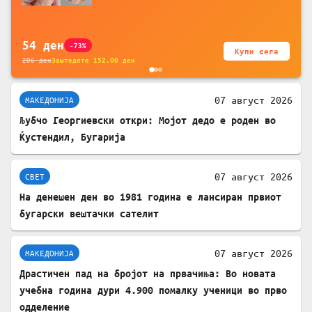
за заштита на податочни линии
54
ден
-73%
Купи сега
206
ден
Заштедете
152.00
ден
07 август 2026
МАКЕДОНИЈА
Љубчо Георгиевски откри: Мојот дедо е роден во
Ќустендил, Бугарија
07 август 2026
СВЕТ
На денешен ден во 1981 година е лансиран првиот
бугарски вештачки сателит
07 август 2026
МАКЕДОНИЈА
Драстичен пад на бројот на првачиња: Во новата
учебна година дури 4.900 помалку ученици во прво
одделение