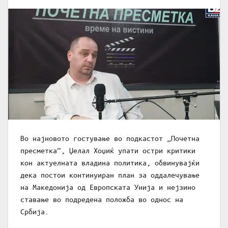
Во најновото гостување во подкастот „Почетна
пресметка“, Џелал Хоџиќ упати остри критики
кон актуелната владина политика, обвинувајќи
дека постои континуиран план за оддалечување
на Македонија од Европската Унија и нејзино
ставање во подредена положба во однос на
Србија.