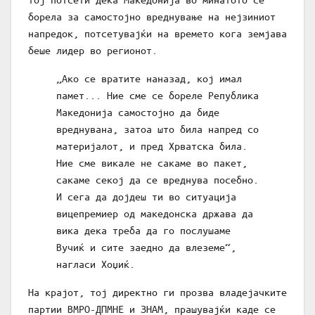
борела за самостојно вреднување на нејзиниот
напредок, потсетувајќи на времето кога земјава
беше лидер во регионот.
„Ако се вратите наназад, кој имал
памет... Ние сме се бореле Република
Македонија самостојно да биде
вреднувана, затоа што била напред со
материјалот, и пред Хрватска била.
Ние сме викале не сакаме во пакет,
сакаме секој да се вреднува посебно.
И сега да дојдеш ти во ситуација
вицепремиер од македонска држава да
вика дека треба да го послушаме
Вучиќ и сите заедно да влеземе“,
нагласи Хоџиќ.
На крајот, тој директно ги прозва владејачките
партии ВМРО-ДПМНЕ и ЗНАМ, прашувајќи каде се