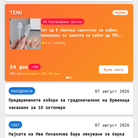
TEMU
Реклама
#1 Најпродаван артикл
Сет од 5 парчиња заштитник на кабли,
прекривка за заштита на кабли од ТПУ,
додатоци за заштита на кабли, без
4.8
(
10276
)
батерија, за мобилни телефони, комплет
за заштита на податочни линии
54
ден
-73%
Купи сега
206
ден
Заштедете
152.00
ден
07 август 2026
МАКЕДОНИЈА
Предвремените избори за градоначалник на Брвеница
закажани за 18 октомври
07 август 2026
СВЕТ
Мајката на Ива Михаилова бара лекување за ќерка