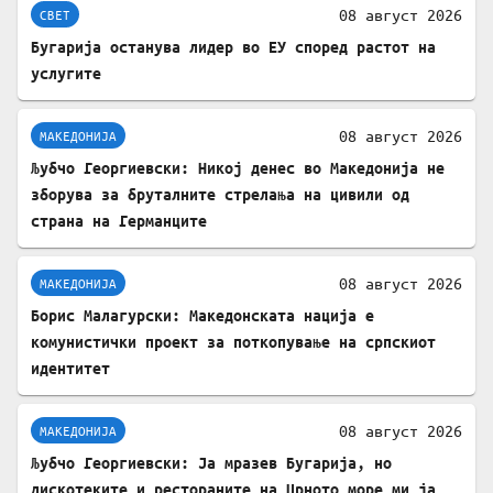
08 август 2026
СВЕТ
Бугарија останува лидер во ЕУ според растот на
услугите
08 август 2026
МАКЕДОНИЈА
Љубчо Георгиевски: Никој денес во Македонија не
зборува за бруталните стрелања на цивили од
страна на Германците
08 август 2026
МАКЕДОНИЈА
Борис Малагурски: Македонската нација е
комунистички проект за поткопување на српскиот
идентитет
08 август 2026
МАКЕДОНИЈА
Љубчо Георгиевски: Ја мразев Бугарија, но
дискотеките и рестораните на Црното море ми ја