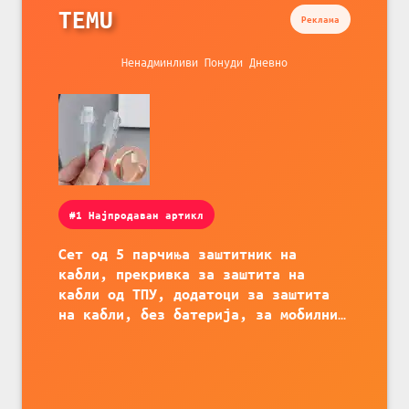
TEMU
Реклама
Ненадминливи Понуди Дневно
#1 Најпродаван артикл
Сет од 5 парчиња заштитник на
кабли, прекривка за заштита на
кабли од ТПУ, додатоци за заштита
на кабли, без батерија, за мобилни
телефони, комплет за заштита на
податочни линии