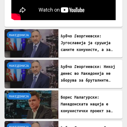
МАКЕДОНИЈА
Љубчо Георгиевски:
Југославија ја срушија
самите комунисти, а за
култот кон Тито сите
молчеа освен мене
МАКЕДОНИЈА
Љубчо Георгиевски: Никој
денес во Македонија не
зборува за бруталните
стрелања на цивили од
страна на Германците
МАКЕДОНИЈА
Борис Малагурски:
Македонската нација е
комунистички проект за
поткопување на српскиот
идентитет
МАКЕДОНИЈА