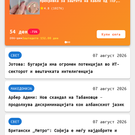
прекривка за заштита на кабли од ТПУ,
додатоци за заштита на кабли, без
4.8
(
10276
)
батерија, за мобилни телефони, комплет
за заштита на податочни линии
54
ден
-73%
Купи сега
206
ден
Заштедете
152.00
ден
07 август 2026
СВЕТ
Јотова: Бугарија има огромен потенцијал во ИТ-
секторот и вештачката интелигенција
07 август 2026
МАКЕДОНИЈА
Арбер Адеми: Нов скандал на Табановце –
продолжува дискриминацијата кон албанскиот јазик
07 август 2026
СВЕТ
Британски „Метро“: Софија е меѓу најдобрите и