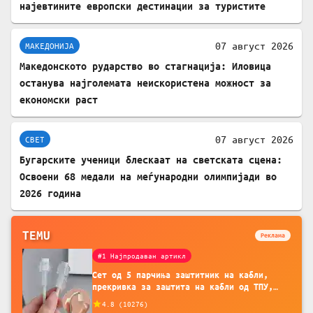
најевтините европски дестинации за туристите
07 август 2026
МАКЕДОНИЈА
Македонското рударство во стагнација: Иловица
останува најголемата неискористена можност за
економски раст
07 август 2026
СВЕТ
Бугарските ученици блескаат на светската сцена:
Освоени 68 медали на меѓународни олимпијади во
2026 година
TEMU
Реклама
#1 Најпродаван артикл
Сет од 5 парчиња заштитник на кабли,
прекривка за заштита на кабли од ТПУ,
додатоци за заштита на кабли, без
4.8
(
10276
)
батерија, за мобилни телефони, комплет