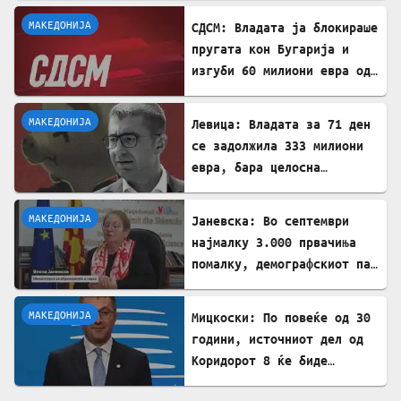
МАКЕДОНИЈА
СДСМ: Владата ја блокираше
пругата кон Бугарија и
изгуби 60 милиони евра од
ИПА фондови
МАКЕДОНИЈА
Левица: Владата за 71 ден
се задолжила 333 милиони
евра, бара целосна
транспарентност
МАКЕДОНИЈА
Јаневска: Во септември
најмалку 3.000 првачиња
помалку, демографскиот пад
е загрижувачки
МАКЕДОНИЈА
Мицкоски: По повеќе од 30
години, источниот дел од
Коридорот 8 ќе биде
завршен