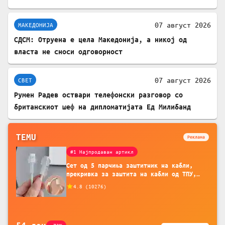
07 август 2026
МАКЕДОНИЈА
СДСМ: Отруена е цела Македонија, а никој од
власта не сноси одговорност
07 август 2026
СВЕТ
Румен Радев оствари телефонски разговор со
британскиот шеф на дипломатијата Ед Милибанд
TEMU
Реклама
#1 Најпродаван артикл
Сет од 5 парчиња заштитник на кабли,
прекривка за заштита на кабли од ТПУ,
додатоци за заштита на кабли, без
4.8
(
10276
)
батерија, за мобилни телефони, комплет
за заштита на податочни линии