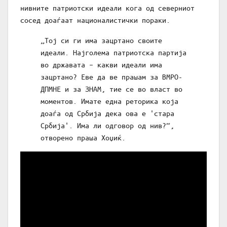
нивните патриотски идеали кога од северниот
сосед доаѓаат националистички пораки.
„Тој си ги има зацртано своите
идеали. Најголема патриотска партија
во државата – какви идеали има
зацртано? Еве да ве прашам за ВМРО-
ДПМНЕ и за ЗНАМ, тие се во власт во
моментов. Имате една реторика која
доаѓа од Србија дека ова е 'стара
Србија'. Има ли одговор од нив?“,
отворено праша Хоџиќ.