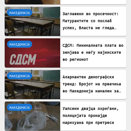
МАКЕДОНИЈА
Заглавени во просечност:
Матурантите со послаб
успех, Власта не гледа
проблем
МАКЕДОНИЈА
СДСМ: Минималната плата во
земјава е меѓу најниските
во регионот
МАКЕДОНИЈА
Алармантен демографски
тренд: Бројот на првачиња
во Македонија намален за
речиси 5.000 во однос на
лани
МАКЕДОНИЈА
Уапсени двајца охриѓани,
полицијата пронајде
марихуана при претреси