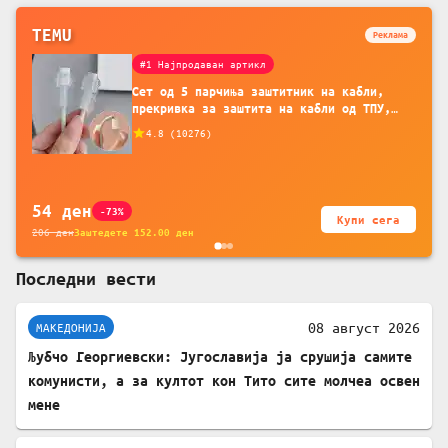
TEMU
Реклама
#1 Најпродаван артикл
Сет од 5 парчиња заштитник на кабли,
прекривка за заштита на кабли од ТПУ,
додатоци за заштита на кабли, без
4.8
(
10276
)
батерија, за мобилни телефони, комплет
за заштита на податочни линии
54
ден
-73%
Купи сега
206
ден
Заштедете
152.00
ден
Последни вести
08 август 2026
МАКЕДОНИЈА
Љубчо Георгиевски: Југославија ја срушија самите
комунисти, а за култот кон Тито сите молчеа освен
мене