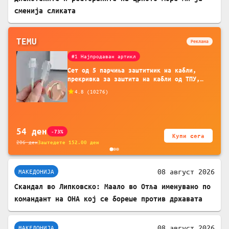
сменија сликата
TEMU
Реклама
#1 Најпродаван артикл
Сет од 5 парчиња заштитник на кабли,
прекривка за заштита на кабли од ТПУ,
додатоци за заштита на кабли, без
4.8
(
10276
)
батерија, за мобилни телефони, комплет
за заштита на податочни линии
54
ден
-73%
Купи сега
206
ден
Заштедете
152.00
ден
08 август 2026
МАКЕДОНИЈА
Скандал во Липковско: Маало во Отља именувано по
командант на ОНА кој се бореше против државата
08 август 2026
МАКЕДОНИЈА