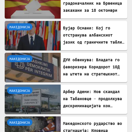
градоначалник на Брвеница
закажани за 18 октомври
МАКЕДОНИЈА
Бујар Османи: Кој го
отстранува албанскиот
јазик од граничните табли,
директно го крши законот!
МАКЕДОНИЈА
ДУИ обвинува: Владата го
фаворизира Коридорот 10Д
на штета на стратешкиот
Коридор 8
МАКЕДОНИЈА
Арбер Адеми: Нов скандал
на Табановце – продолжува
дискриминацијата кон
албанскиот јазик
МАКЕДОНИЈА
Македонското рударство во
стагнација: Иловица