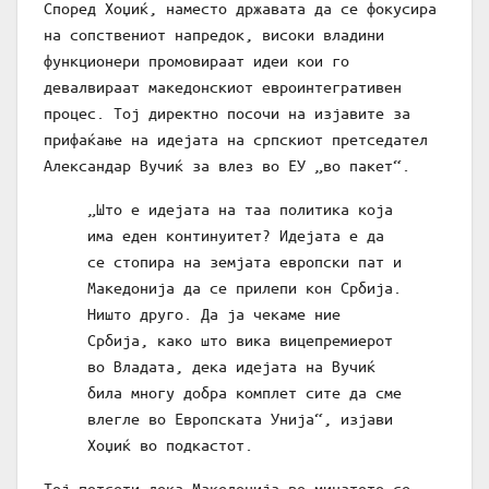
Според Хоџиќ, наместо државата да се фокусира
на сопствениот напредок, високи владини
функционери промовираат идеи кои го
девалвираат македонскиот евроинтегративен
процес. Тој директно посочи на изјавите за
прифаќање на идејата на српскиот претседател
Александар Вучиќ за влез во ЕУ „во пакет“.
„Што е идејата на таа политика која
има еден континуитет? Идејата е да
се стопира на земјата европски пат и
Македонија да се прилепи кон Србија.
Ништо друго. Да ја чекаме ние
Србија, како што вика вицепремиерот
во Владата, дека идејата на Вучиќ
била многу добра комплет сите да сме
влегле во Европската Унија“, изјави
Хоџиќ во подкастот.
Тој потсети дека Македонија во минатото се