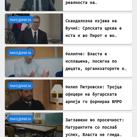
реалноста на
потрошувачката кошница го
демантира
МАКЕДОНИЈА
Скандалозна изјава на
Вучиќ: Српската црква е
иста и во Пирот и во
Скопје
МАКЕДОНИЈА
Филипче: Власта е
исплашена, посегна по
децата, организаторите и
напаѓачите мора да
одговараат
МАКЕДОНИЈА
Филип Петровски: Тројца
офицери на бугарската
армија го формираа ВМРО
МАКЕДОНИЈА
Заглавени во просечност:
Матурантите со послаб
успех, Власта не гледа