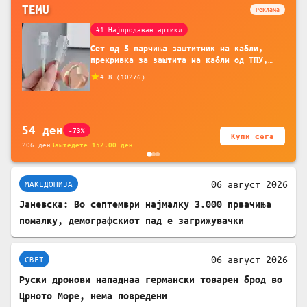
TEMU
Реклама
#1 Најпродаван артикл
Сет од 5 парчиња заштитник на кабли,
прекривка за заштита на кабли од ТПУ,
додатоци за заштита на кабли, без
4.8
(
10276
)
батерија, за мобилни телефони, комплет
за заштита на податочни линии
54
ден
-73%
Купи сега
206
ден
Заштедете
152.00
ден
06 август 2026
МАКЕДОНИЈА
Јаневска: Во септември најмалку 3.000 првачиња
помалку, демографскиот пад е загрижувачки
06 август 2026
СВЕТ
Руски дронови нападнаа германски товарен брод во
Црното Море, нема повредени