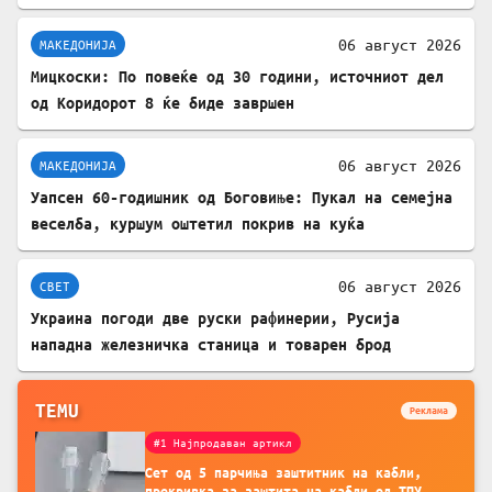
06 август 2026
МАКЕДОНИЈА
Мицкоски: По повеќе од 30 години, источниот дел
од Коридорот 8 ќе биде завршен
06 август 2026
МАКЕДОНИЈА
Уапсен 60-годишник од Боговиње: Пукал на семејна
веселба, куршум оштетил покрив на куќа
06 август 2026
СВЕТ
Украина погоди две руски рафинерии, Русија
нападна железничка станица и товарен брод
TEMU
Реклама
#1 Најпродаван артикл
Сет од 5 парчиња заштитник на кабли,
прекривка за заштита на кабли од ТПУ,