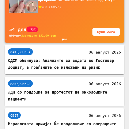
додатоци за заштита на кабли, без
4.8
(
10276
)
батерија, за мобилни телефони, комплет
за заштита на податочни линии
54
ден
-73%
Купи сега
206
ден
Заштедете
152.00
ден
06 август 2026
МАКЕДОНИЈА
СДСМ обвинува: Анализите за водата во Гостивар
доцнат, а граѓаните се изложени на ризик
06 август 2026
МАКЕДОНИЈА
ЛДП со поддршка за протестот на онколошките
пациенти
06 август 2026
СВЕТ
Израелската армија: Ќе продолжиме со операциите