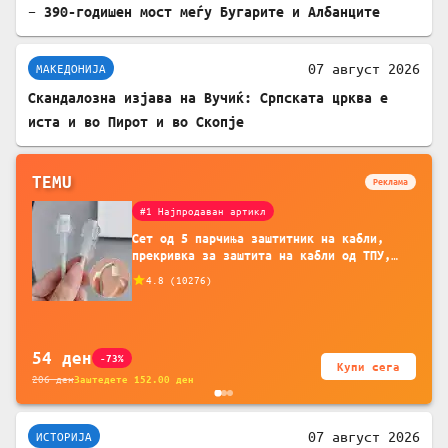
– 390-годишен мост меѓу Бугарите и Албанците
07 август 2026
МАКЕДОНИЈА
Скандалозна изјава на Вучиќ: Српската црква е
иста и во Пирот и во Скопје
TEMU
Реклама
#1 Најпродаван артикл
Сет од 5 парчиња заштитник на кабли,
прекривка за заштита на кабли од ТПУ,
додатоци за заштита на кабли, без
4.8
(
10276
)
батерија, за мобилни телефони, комплет
за заштита на податочни линии
54
ден
-73%
Купи сега
206
ден
Заштедете
152.00
ден
07 август 2026
ИСТОРИЈА