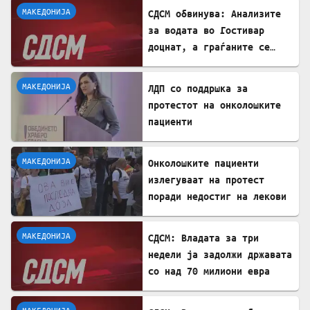
МАКЕДОНИЈА
СДСМ обвинува: Анализите
за водата во Гостивар
доцнат, а граѓаните се
изложени на ризик
МАКЕДОНИЈА
ЛДП со поддршка за
протестот на онколошките
пациенти
МАКЕДОНИЈА
Онколошките пациенти
излегуваат на протест
поради недостиг на лекови
МАКЕДОНИЈА
СДСМ: Владата за три
недели ја задолжи државата
со над 70 милиони евра