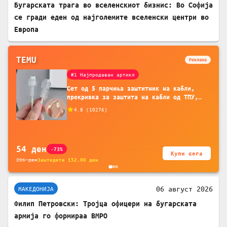
Бугарската трага во вселенскиот бизнис: Во Софија
се гради еден од најголемите вселенски центри во
Европа
TEMU
Реклама
#1 Најпродаван артикл
Сет од 5 парчиња заштитник на кабли,
прекривка за заштита на кабли од ТПУ,
додатоци за заштита на кабли, без
4.8
(
10276
)
батерија, за мобилни телефони, комплет
за заштита на податочни линии
54
ден
-73%
Купи сега
206
ден
Заштедете
152.00
ден
06 август 2026
МАКЕДОНИЈА
Филип Петровски: Тројца офицери на бугарската
армија го формираа ВМРО