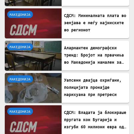
проблем
МАКЕДОНИЈА
СДСМ: Минималната плата во
земјава е меѓу најниските
во регионот
МАКЕДОНИЈА
Алармантен демографски
тренд: Бројот на првачиња
во Македонија намален за
речиси 5.000 во однос на
лани
МАКЕДОНИЈА
Уапсени двајца охриѓани,
полицијата пронајде
марихуана при претреси
МАКЕДОНИЈА
СДСМ: Владата ја блокираше
пругата кон Бугарија и
изгуби 60 милиони евра од
ИПА фондови