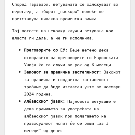
Според Таравари, ветувањата се одложуваат во
недоглед, а зборот „наскоро“ повеќе не
претставува никаква временска рамка.
Тој потсети на неколку клучни ветувања кои
власта ги дала, а не ги исполнила:
Беше ветено дека
Преговорите со ЕУ:
отворањето на преговорите со Европската
Унија ќе се случи во рок од 6 месеци.
Законот
Законот за правична застапеност:
за правична и соодветна застапеност
требаше да биде изгласан уште во ноември
2024 година.
Најновото ветување е
Албанскиот јазик:
дека прашањето за употребата на
албанскиот јазик при полагањето на
правосудниот испит ќе се реши „за 3
месеци“ од денес.