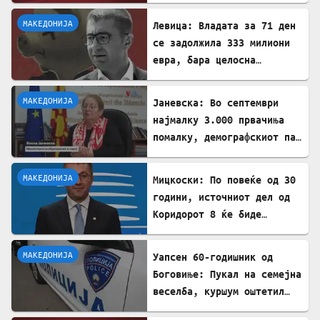
МАКЕДОНИЈА
Левица: Владата за 71 ден
се задолжила 333 милиони
евра, бара целосна
транспарентност
МАКЕДОНИЈА
Јаневска: Во септември
најмалку 3.000 првачиња
помалку, демографскиот пад
е загрижувачки
МАКЕДОНИЈА
Мицкоски: По повеќе од 30
години, источниот дел од
Коридорот 8 ќе биде
завршен
МАКЕДОНИЈА
Уапсен 60-годишник од
Боговиње: Пукал на семејна
веселба, куршум оштетил
покрив на куќа