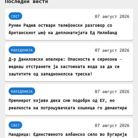
Последни вести
07 август 2026
СВЕТ
Румен Радев оствари телефонски разговор со
британскиот шеф на дипломатијата Ед Милибанд
07 август 2026
МАКЕДОНИЈА
Д-р Даниловски апелира: Опасноста е сериозна –
веднаш отстранете ја застоената вода за да се
заштитите од западнонилска треска!
07 август 2026
МАКЕДОНИЈА
Премиерот изјави дека сме подобри од ЕУ, но
реалноста на потрошувачката кошница го демантира
07 август 2026
СВЕТ
Мандрица: Единственото албанско село во Бугарија