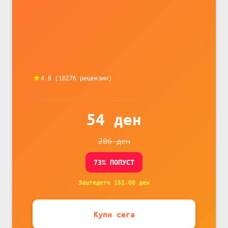
податочни линии
4.8
(
10276
рецензии)
54
ден
206
ден
73
% ПОПУСТ
Заштедете
152.00
ден
Купи сега