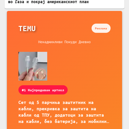
во Газа и покрај американскиот план
TEMU
Реклама
Ненадминливи Понуди Дневно
#1 Најпродаван артикл
Сет од 5 парчиња заштитник на
кабли, прекривка за заштита на
кабли од ТПУ, додатоци за заштита
на кабли, без батерија, за мобилни
телефони, комплет за заштита на