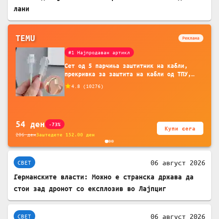
лани
TEMU
Реклама
#1 Најпродаван артикл
Сет од 5 парчиња заштитник на кабли,
прекривка за заштита на кабли од ТПУ,
додатоци за заштита на кабли, без
4.8
(
10276
)
батерија, за мобилни телефони, комплет
за заштита на податочни линии
54
ден
-73%
Купи сега
206
ден
Заштедете
152.00
ден
06 август 2026
СВЕТ
Германските власти: Можно е странска држава да
стои зад дронот со експлозив во Лајпциг
06 август 2026
СВЕТ