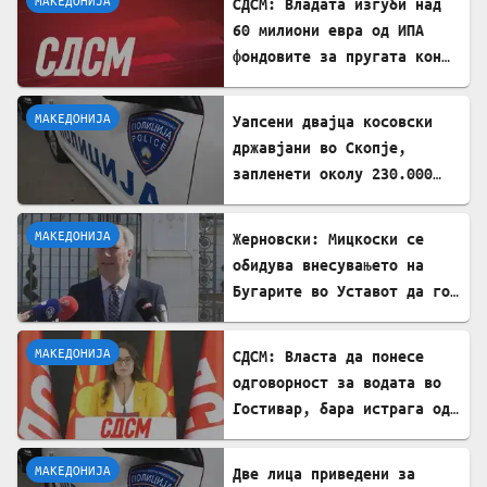
МАКЕДОНИЈА
СДСМ: Владата изгуби над
60 милиони евра од ИПА
фондовите за пругата кон
Бугарија
МАКЕДОНИЈА
Уапсени двајца косовски
државјани во Скопје,
запленети околу 230.000
евра
МАКЕДОНИЈА
Жерновски: Мицкоски се
обидува внесувањето на
Бугарите во Уставот да го
претстави како победа
МАКЕДОНИЈА
СДСМ: Власта да понесе
одговорност за водата во
Гостивар, бара истрага од
Обвинителството
МАКЕДОНИЈА
Две лица приведени за