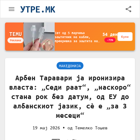
УТРЕ.MK
Држач за полнење на
TEMU
56
ден
телефон кој се монтира
Купи
-35%
Реклама
на ѕид -
Мултифункционален
пластичен организатор
за чување на покрај
кревет и за ТВ
далечински управувач
МАКЕДОНИЈА
Арбен Таравари ја иронизира
власта: „Седи раат“, „наскоро“
стана рок без датум, од ЕУ до
албанскиот јазик, сè е „за 3
месеци“
19 мај 2026
• од
Темелко Тошев