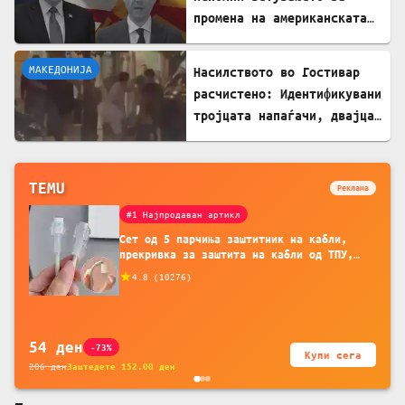
промена на американската
визната политика
МАКЕДОНИЈА
Насилството во Гостивар
расчистено: Идентификувани
тројцата напаѓачи, двајца
се малолетници
TEMU
Реклама
#1 Најпродаван артикл
Сет од 5 парчиња заштитник на кабли,
прекривка за заштита на кабли од ТПУ,
додатоци за заштита на кабли, без
4.8
(
10276
)
батерија, за мобилни телефони, комплет
за заштита на податочни линии
54
ден
-73%
Купи сега
206
ден
Заштедете
152.00
ден