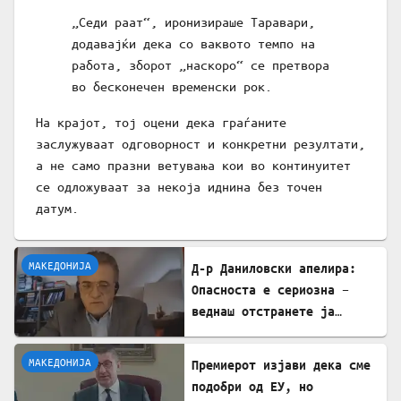
„Седи раат“, иронизираше Таравари,
додавајќи дека со ваквото темпо на
работа, зборот „наскоро“ се претвора
во бесконечен временски рок.
На крајот, тој оцени дека граѓаните
заслужуваат одговорност и конкретни резултати,
а не само празни ветувања кои во континуитет
се одложуваат за некоја иднина без точен
датум.
МАКЕДОНИЈА
Д-р Даниловски апелира:
Опасноста е сериозна –
веднаш отстранете ја
застоената вода за да се
заштитите од западнонилска
МАКЕДОНИЈА
Премиерот изјави дека сме
треска!
подобри од ЕУ, но