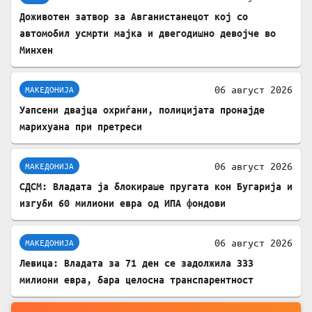
Доживотен затвор за Авганистанецот кој со
автомобил усмрти мајка и двегодишно девојче во
Минхен
06 август 2026
МАКЕДОНИЈА
Уапсени двајца охриѓани, полицијата пронајде
марихуана при претреси
06 август 2026
МАКЕДОНИЈА
СДСМ: Владата ја блокираше пругата кон Бугарија и
изгуби 60 милиони евра од ИПА фондови
06 август 2026
МАКЕДОНИЈА
Левица: Владата за 71 ден се задолжила 333
милиони евра, бара целосна транспарентност