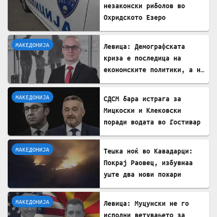
незаконски риболов во
Охридското Езеро
МАКЕДОНИЈА
Левица: Демографската
криза е последица на
економските политики, а не
на граѓаните
МАКЕДОНИЈА
СДСМ бара истрага за
Мицкоски и Клековски
поради водата во Гостивар
МАКЕДОНИЈА
Тешка ноќ во Кавадарци:
Покрај Раовец, избувнаа
уште два нови пожари
МАКЕДОНИЈА
Левица: Муцунски не го
исполни ветувањето за