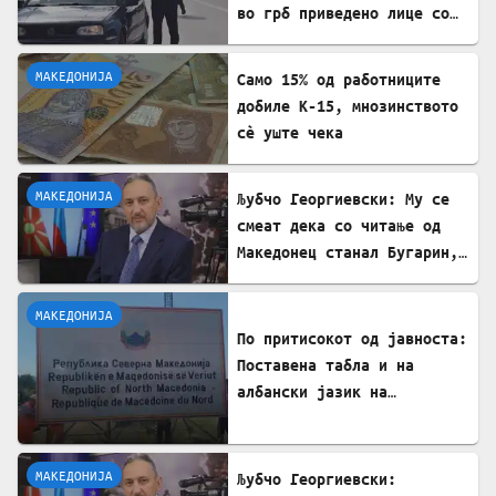
во грб приведено лице со
лисици на рацете
МАКЕДОНИЈА
Само 15% од работниците
добиле К-15, мнозинството
сè уште чека
МАКЕДОНИЈА
Љубчо Георгиевски: Му се
смеат дека со читање од
Македонец станал Бугарин,
но само со читање се
станува интелектуалец
МАКЕДОНИЈА
По притисокот од јавноста:
Поставена табла и на
албански јазик на
Табановце
МАКЕДОНИЈА
Љубчо Георгиевски: