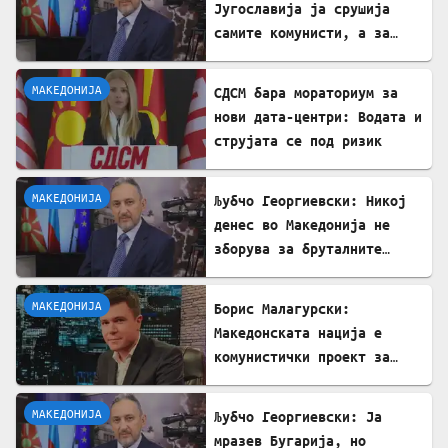
Југославија ја срушија
самите комунисти, а за
култот кон Тито сите
молчеа освен мене
МАКЕДОНИЈА
СДСМ бара мораториум за
нови дата-центри: Водата и
струјата се под ризик
МАКЕДОНИЈА
Љубчо Георгиевски: Никој
денес во Македонија не
зборува за бруталните
стрелања на цивили од
страна на Германците
МАКЕДОНИЈА
Борис Малагурски:
Македонската нација е
комунистички проект за
поткопување на српскиот
идентитет
МАКЕДОНИЈА
Љубчо Георгиевски: Ја
мразев Бугарија, но