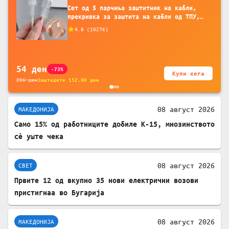
Сет од 5 парчиња заштитник на кабли,
прекривка за заштита на кабли од ТПУ,
додатоци за заштита на кабли, без
4.8
(
10276
)
батерија, за мобилни телефони, комплет
за заштита на податочни линии
54
ден
-73%
Купи сега
206
ден
Заштедете
152.00
ден
08 август 2026
МАКЕДОНИЈА
Само 15% од работниците добиле К-15, мнозинството
сè уште чека
08 август 2026
СВЕТ
Првите 12 од вкупно 35 нови електрични возови
пристигнаа во Бугарија
08 август 2026
МАКЕДОНИЈА