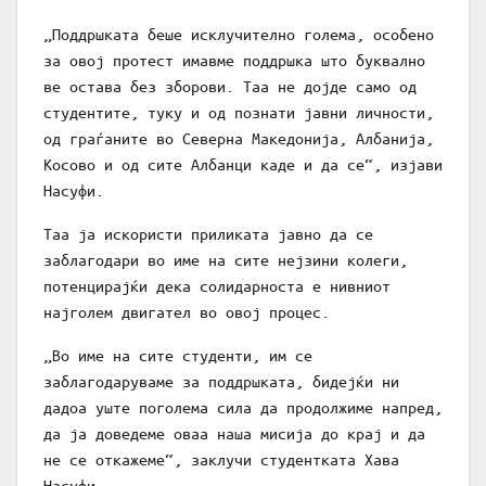
„Поддршката беше исклучително голема, особено
за овој протест имавме поддршка што буквално
ве остава без зборови. Таа не дојде само од
студентите, туку и од познати јавни личности,
од граѓаните во Северна Македонија, Албанија,
Косово и од сите Албанци каде и да се“, изјави
Насуфи.
Таа ја искористи приликата јавно да се
заблагодари во име на сите нејзини колеги,
потенцирајќи дека солидарноста е нивниот
најголем двигател во овој процес.
„Во име на сите студенти, им се
заблагодаруваме за поддршката, бидејќи ни
дадоа уште поголема сила да продолжиме напред,
да ја доведеме оваа наша мисија до крај и да
не се откажеме“, заклучи студентката Хава
Насуфи.