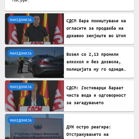
МАКЕДОНИЈА
СДСМ бара поништување на
огласите за продажба на
државно земјиште во Штип
МАКЕДОНИЈА
Возел со 2,13 промили
алкохол и без дозвола,
полицијата му го одзеде
возилото
МАКЕДОНИЈА
СДСМ: Гостиварци бараат
чиста вода и одговорност
за загадувањето
МАКЕДОНИЈА
ДУИ остро реагира:
Отстранувањето на