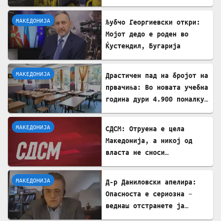
неискористена можност за
економски раст
МАКЕДОНИЈА
Љубчо Георгиевски откри:
Мојот дедо е роден во
Ќустендил, Бугарија
МАКЕДОНИЈА
Драстичен пад на бројот на
првачиња: Во новата учебна
година дури 4.900 помалку
ученици во прво одделение
МАКЕДОНИЈА
СДСМ: Отруена е цела
Македонија, а никој од
власта не сноси
одговорност
МАКЕДОНИЈА
Д-р Даниловски апелира:
Опасноста е сериозна –
веднаш отстранете ја
застоената вода за да се