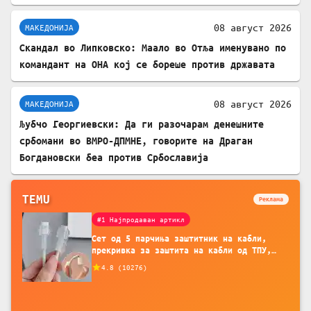
08 август 2026
МАКЕДОНИЈА
Скандал во Липковско: Маало во Отља именувано по
командант на ОНА кој се бореше против државата
08 август 2026
МАКЕДОНИЈА
Љубчо Георгиевски: Да ги разочарам денешните
србомани во ВМРО-ДПМНЕ, говорите на Драган
Богдановски беа против Србославија
TEMU
Реклама
#1 Најпродаван артикл
Сет од 5 парчиња заштитник на кабли,
прекривка за заштита на кабли од ТПУ,
додатоци за заштита на кабли, без
4.8
(
10276
)
батерија, за мобилни телефони, комплет
за заштита на податочни линии