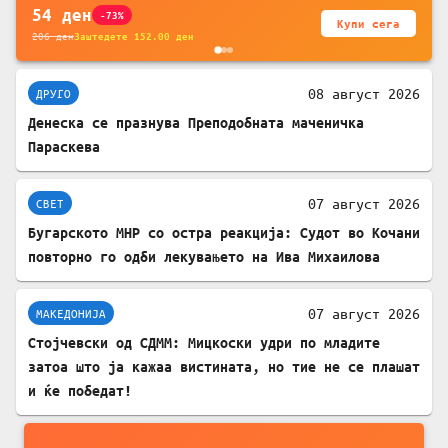
54
ден
-73%
Купи сега
206
ден
Заштедете
152.00
ден
08 август 2026
ДРУГО
Денеска се празнува Преподобната маченичка
Параскева
07 август 2026
СВЕТ
Бугарското МНР со остра реакција: Судот во Кочани
повторно го одби лекувањето на Ива Михаилова
07 август 2026
МАКЕДОНИЈА
Стојчевски од СДММ: Мицкоски удри по младите
затоа што ја кажаа вистината, но тие не се плашат
и ќе победат!