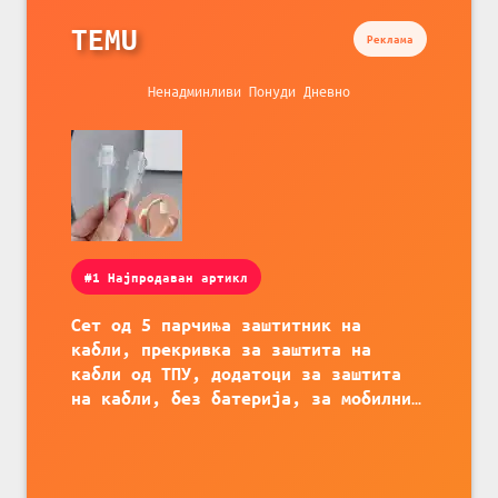
TEMU
Реклама
Ненадминливи Понуди Дневно
#1 Најпродаван артикл
Сет од 5 парчиња заштитник на
кабли, прекривка за заштита на
кабли од ТПУ, додатоци за заштита
на кабли, без батерија, за мобилни
телефони, комплет за заштита на
податочни линии