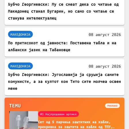
Љубчо Георгиевски: Му се смеат дека со читање од
Македонец станал Бугарин, но само со читање се
станува интелектуалец
08 август 2026
МАКЕДОНИЈА
По притисокот од јавноста: Поставена табла и на
албански јазик на Табановце
08 август 2026
МАКЕДОНИЈА
Љубчо Георгиевски: Југославија ја срушија самите
комунисти, а за култот кон Тито сите молчеа освен
мене
TEMU
Реклама
#1 Најпродаван артикл
Сет од 5 парчиња заштитник на кабли,
прекривка за заштита на кабли од ТПУ,