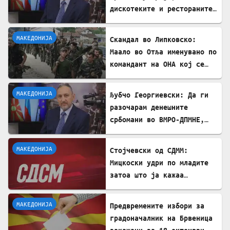
дискотеките и рестораните
на Црното море ми ја
сменија сликата
МАКЕДОНИЈА
Скандал во Липковско:
Маало во Отља именувано по
командант на ОНА кој се
бореше против државата
МАКЕДОНИЈА
Љубчо Георгиевски: Да ги
разочарам денешните
србомани во ВМРО-ДПМНЕ,
говорите на Драган
Богдановски беа против
МАКЕДОНИЈА
Стојчевски од СДММ:
Србославија
Мицкоски удри по младите
затоа што ја кажаа
вистината, но тие не се
плашат и ќе победат!
МАКЕДОНИЈА
Предвремените избори за
градоначалник на Брвеница