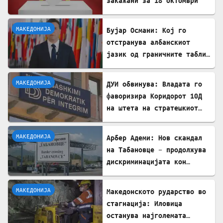
закажани за 18 октомври
МАКЕДОНИЈА
Бујар Османи: Кој го
отстранува албанскиот
јазик од граничните табли,
директно го крши законот!
МАКЕДОНИЈА
ДУИ обвинува: Владата го
фаворизира Коридорот 10Д
на штета на стратешкиот
Коридор 8
МАКЕДОНИЈА
Арбер Адеми: Нов скандал
на Табановце – продолжува
дискриминацијата кон
албанскиот јазик
МАКЕДОНИЈА
Македонското рударство во
стагнација: Иловица
останува најголемата