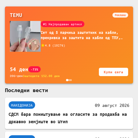
заштитите од западнонилска
треска!
TEMU
Реклама
#1 Најпродаван артикл
Сет од 5 парчиња заштитник на кабли,
прекривка за заштита на кабли од ТПУ,
додатоци за заштита на кабли, без
4.8
(
10276
)
батерија, за мобилни телефони, комплет
за заштита на податочни линии
54
ден
-73%
Купи сега
206
ден
Заштедете
152.00
ден
Последни вести
09 август 2026
МАКЕДОНИЈА
СДСМ бара поништување на огласите за продажба на
државно земјиште во Штип