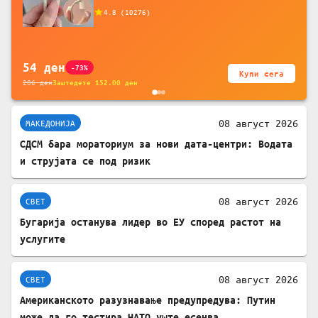
додатоци за заштита на кабли, без
4.8
(
10276
)
батерија, за мобилни телефони, комплет
за заштита на податочни линии
54
ден
-73%
Купи сега
206
ден
Заштедете
152.00
ден
08 август 2026
МАКЕДОНИЈА
СДСМ бара мораториум за нови дата-центри: Водата
и струјата се под ризик
08 август 2026
СВЕТ
Бугарија останува лидер во ЕУ според растот на
услугите
08 август 2026
СВЕТ
Американското разузнавање предупредува: Путин
може да го тестира НАТО уште есенва