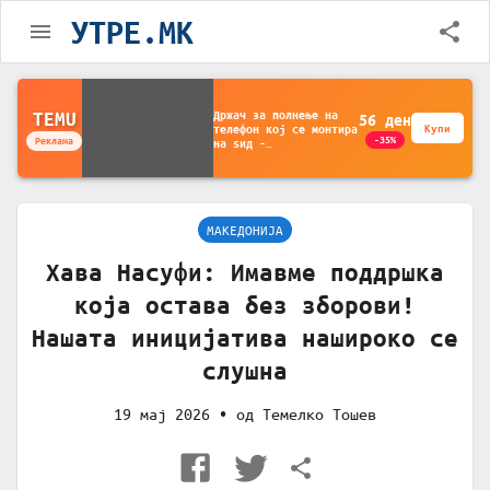
УТРЕ.MK
Држач за полнење на
TEMU
56
ден
телефон кој се монтира
Купи
-35%
Реклама
на ѕид -
Мултифункционален
пластичен организатор
за чување на покрај
кревет и за ТВ
далечински управувач
МАКЕДОНИЈА
Хава Насуфи: Имавме поддршка
која остава без зборови!
Нашата иницијатива нашироко се
слушна
19 мај 2026
• од
Темелко Тошев