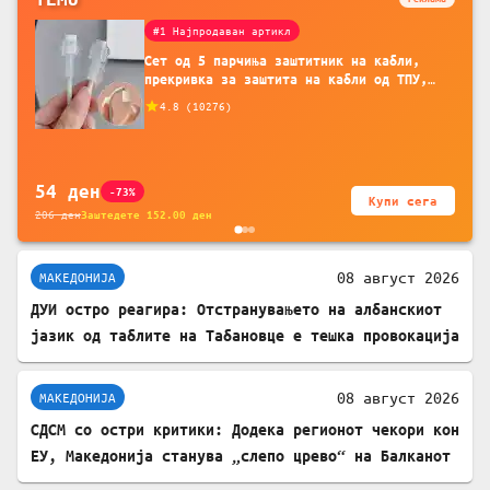
#1 Најпродаван артикл
Сет од 5 парчиња заштитник на кабли,
прекривка за заштита на кабли од ТПУ,
додатоци за заштита на кабли, без
4.8
(
10276
)
батерија, за мобилни телефони, комплет
за заштита на податочни линии
54
ден
-73%
Купи сега
206
ден
Заштедете
152.00
ден
08 август 2026
МАКЕДОНИЈА
ДУИ остро реагира: Отстранувањето на албанскиот
јазик од таблите на Табановце е тешка провокација
08 август 2026
МАКЕДОНИЈА
СДСМ со остри критики: Додека регионот чекори кон
ЕУ, Македонија станува „слепо црево“ на Балканот