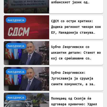
албанскиот јазик од
таблите на Табановце е
тешка провокација
МАКЕДОНИЈА
СДСМ со остри критики:
Додека регионот чекори кон
ЕУ, Македонија станува
„слепо црево“ на Балканот
МАКЕДОНИЈА
Љубчо Георгиевски со
шокантни детали: Станот во
кој се среќававме со
Богдановски бил купен со
пари од УДБА
МАКЕДОНИЈА
Љубчо Георгиевски:
Југославија ја срушија
самите комунисти, а за
култот кон Тито сите
молчеа освен мене
МАКЕДОНИЈА
Полицаец од Скопје ќе
одговара кривично: Удрил