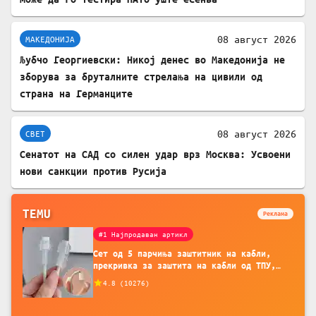
08 август 2026
МАКЕДОНИЈА
Љубчо Георгиевски: Никој денес во Македонија не
зборува за бруталните стрелања на цивили од
страна на Германците
08 август 2026
СВЕТ
Сенатот на САД со силен удар врз Москва: Усвоени
нови санкции против Русија
TEMU
Реклама
#1 Најпродаван артикл
Сет од 5 парчиња заштитник на кабли,
прекривка за заштита на кабли од ТПУ,
додатоци за заштита на кабли, без
4.8
(
10276
)
батерија, за мобилни телефони, комплет
за заштита на податочни линии