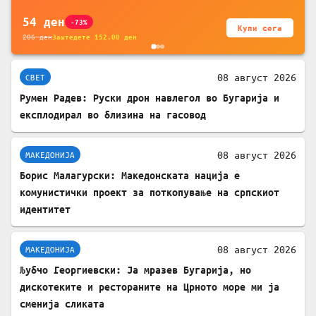
54
ден
-73%
Купи сега
206
ден
Заштедете
152.00
ден
08 август 2026
СВЕТ
Румен Радев: Руски дрон навлегол во Бугарија и
експлодирал во близина на гасовод
08 август 2026
МАКЕДОНИЈА
Борис Малагурски: Македонската нација е
комунистички проект за поткопување на српскиот
идентитет
08 август 2026
МАКЕДОНИЈА
Љубчо Георгиевски: Ја мразев Бугарија, но
дискотеките и рестораните на Црното море ми ја
сменија сликата