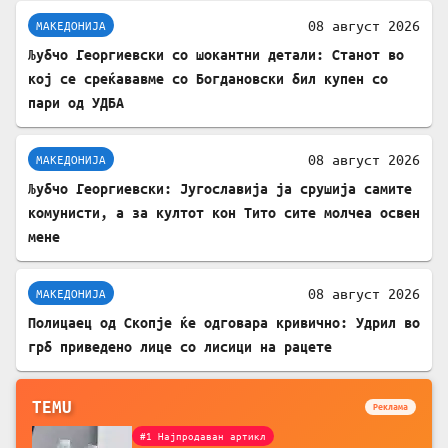
08 август 2026
МАКЕДОНИЈА
Љубчо Георгиевски со шокантни детали: Станот во
кој се среќававме со Богдановски бил купен со
пари од УДБА
08 август 2026
МАКЕДОНИЈА
Љубчо Георгиевски: Југославија ја срушија самите
комунисти, а за култот кон Тито сите молчеа освен
мене
08 август 2026
МАКЕДОНИЈА
Полицаец од Скопје ќе одговара кривично: Удрил во
грб приведено лице со лисици на рацете
TEMU
Реклама
#1 Најпродаван артикл