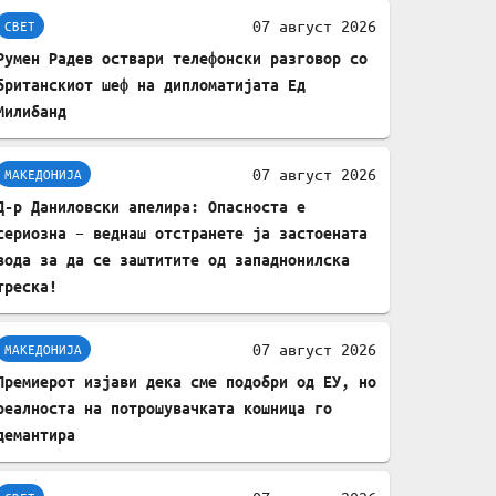
комплет за заштита на
07 август 2026
СВЕТ
податочни линии
Румен Радев оствари телефонски разговор со
британскиот шеф на дипломатијата Ед
Милибанд
07 август 2026
МАКЕДОНИЈА
Д-р Даниловски апелира: Опасноста е
сериозна – веднаш отстранете ја застоената
вода за да се заштитите од западнонилска
треска!
07 август 2026
МАКЕДОНИЈА
Премиерот изјави дека сме подобри од ЕУ, но
реалноста на потрошувачката кошница го
демантира