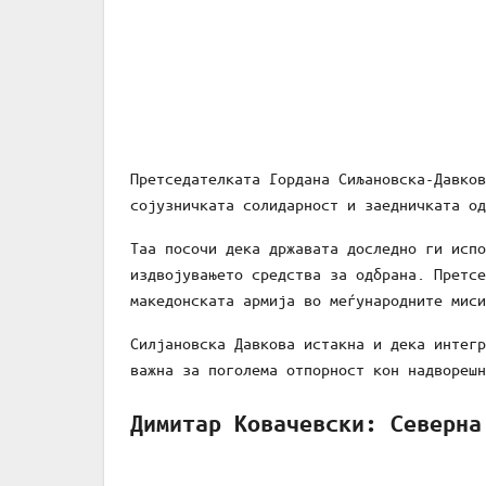
Претседателката Гордана Сиљановска-Давков
сојузничката солидарност и заедничката од
Таа посочи дека државата доследно ги испо
издвојувањето средства за одбрана. Претсе
македонската армија во меѓународните миси
Силјановска Давкова истакна и дека интегр
важна за поголема отпорност кон надворешн
Димитар Ковачевски: Северна