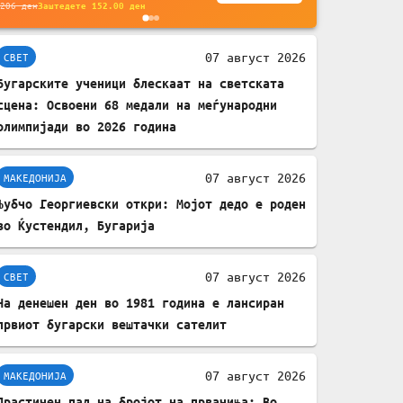
без батерија, за
206
ден
Заштедете
152.00
ден
мобилни телефони,
комплет за заштита на
07 август 2026
СВЕТ
податочни линии
Бугарските ученици блескаат на светската
сцена: Освоени 68 медали на меѓународни
олимпијади во 2026 година
07 август 2026
МАКЕДОНИЈА
Љубчо Георгиевски откри: Мојот дедо е роден
во Ќустендил, Бугарија
07 август 2026
СВЕТ
На денешен ден во 1981 година е лансиран
првиот бугарски вештачки сателит
07 август 2026
МАКЕДОНИЈА
Драстичен пад на бројот на првачиња: Во