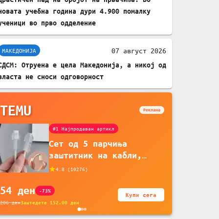
новата учебна година дури 4.900 помалку
ученици во прво одделение
07 август 2026
МАКЕДОНИЈА
СДСМ: Отруена е цела Македонија, а никој од
власта не сноси одговорност
TEMU
Реклама
#1 Најпродаван артикл
Сет од 5 парчиња
заштитник на кабли,
прекривка за заштита на
4.8
(
10276
)
кабли од ТПУ, додатоци
54
ден
за заштита на кабли,
-73%
Купи сега
без батерија, за
206
ден
Заштедете
152.00
ден
мобилни телефони,