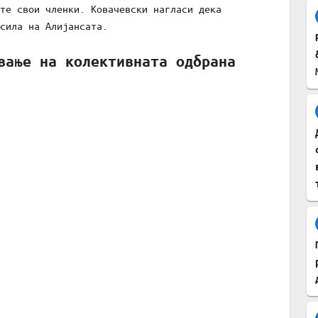
те свои членки. Ковачевски нагласи дека
сила на Алијансата.
вање на колективната одбрана