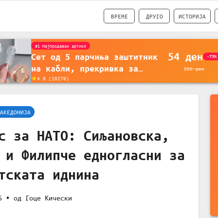
ВРЕМЕ
ДРУГО
ИСТОРИЈА
#1 Најпродавано
56
ден
Држач за полнење на
-35%
телефон кој се монтира на
87
ден
4.5
(
16742
)
ѕид - Мултифункционален
пластичен организатор за
чување на покрај кревет и
АКЕДОНИЈА
за ТВ далечински управувач
с за НАТО: Сиљановска,
 и Филипче едногласни за
тската иднина
6
• од
Гоце Кически