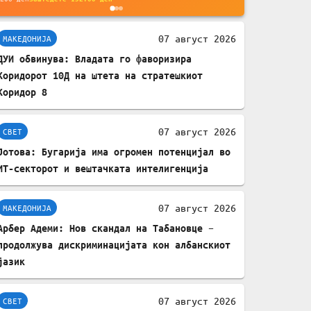
мобилни телефони,
комплет за заштита на
07 август 2026
МАКЕДОНИЈА
податочни линии
ДУИ обвинува: Владата го фаворизира
Коридорот 10Д на штета на стратешкиот
Коридор 8
07 август 2026
СВЕТ
Јотова: Бугарија има огромен потенцијал во
ИТ-секторот и вештачката интелигенција
07 август 2026
МАКЕДОНИЈА
Арбер Адеми: Нов скандал на Табановце –
продолжува дискриминацијата кон албанскиот
јазик
07 август 2026
СВЕТ