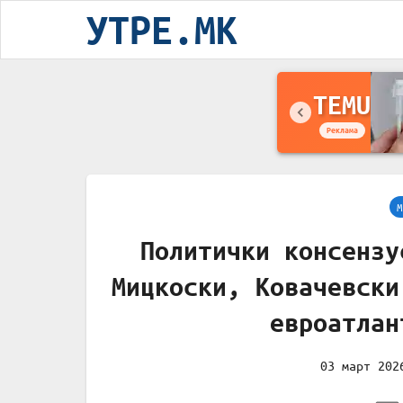
УТРЕ.MK
TEMU
Реклама
М
Политички консензу
Мицкоски, Ковачевски
евроатлан
03 март 202