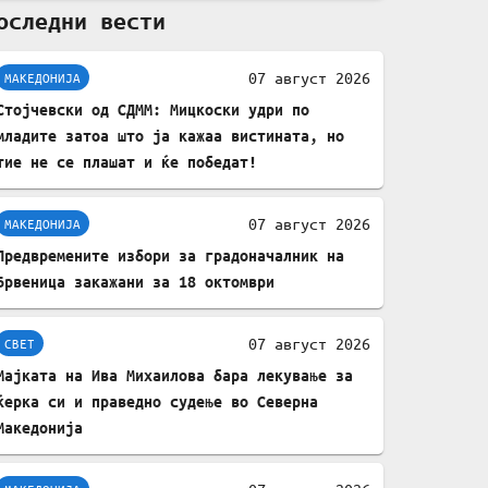
оследни вести
комплет за заштита на
податочни линии
07 август 2026
МАКЕДОНИЈА
Стојчевски од СДММ: Мицкоски удри по
младите затоа што ја кажаа вистината, но
тие не се плашат и ќе победат!
07 август 2026
МАКЕДОНИЈА
Предвремените избори за градоначалник на
Брвеница закажани за 18 октомври
07 август 2026
СВЕТ
Мајката на Ива Михаилова бара лекување за
ќерка си и праведно судење во Северна
Македонија