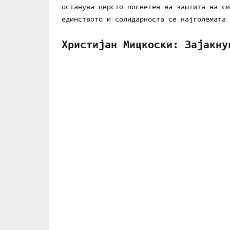
останува цврсто посветен на заштита на си
единството и солидарноста се најголемата 
Христијан Мицкоски: Зајакну