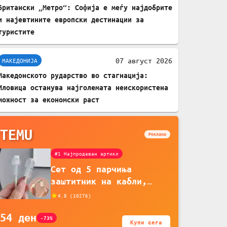
Британски „Метро“: Софија е меѓу најдобрите
и најевтините европски дестинации за
туристите
07 август 2026
МАКЕДОНИЈА
Македонското рударство во стагнација:
Иловица останува најголемата неискористена
можност за економски раст
TEMU
Реклама
#1 Најпродаван артикл
Сет од 5 парчиња
заштитник на кабли,
прекривка за заштита на
4.8
(
10276
)
кабли од ТПУ, додатоци
54
ден
за заштита на кабли,
-73%
Купи сега