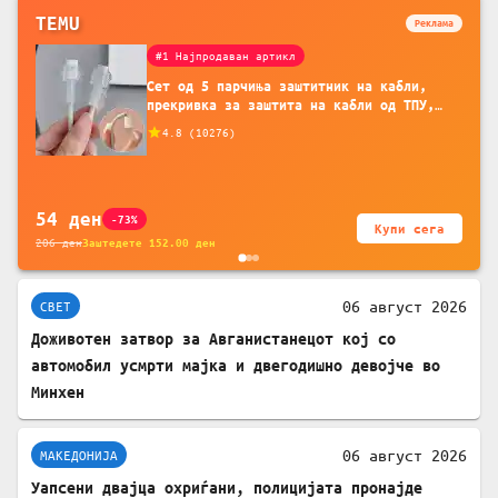
TEMU
Реклама
#1 Најпродаван артикл
Сет од 5 парчиња заштитник на кабли,
прекривка за заштита на кабли од ТПУ,
додатоци за заштита на кабли, без
4.8
(
10276
)
батерија, за мобилни телефони, комплет
за заштита на податочни линии
54
ден
-73%
Купи сега
206
ден
Заштедете
152.00
ден
06 август 2026
СВЕТ
Доживотен затвор за Авганистанецот кој со
автомобил усмрти мајка и двегодишно девојче во
Минхен
06 август 2026
МАКЕДОНИЈА
Уапсени двајца охриѓани, полицијата пронајде