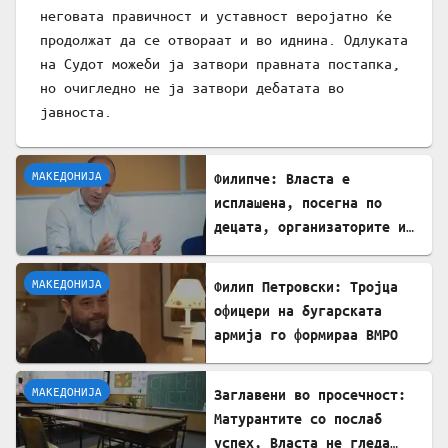
неговата правичност и уставност веројатно ќе
продолжат да се отвораат и во иднина. Одлуката
на Судот можеби ја затвори правната постапка,
но очигледно не ја затвори дебатата во
јавноста.
МАКЕДОНИЈА
Филипче: Власта е
исплашена, посегна по
децата, организаторите и
напаѓачите мора да
одговараат
МАКЕДОНИЈА
Филип Петровски: Тројца
офицери на бугарската
армија го формираа ВМРО
МАКЕДОНИЈА
Заглавени во просечност:
Матурантите со послаб
успех, Власта не гледа