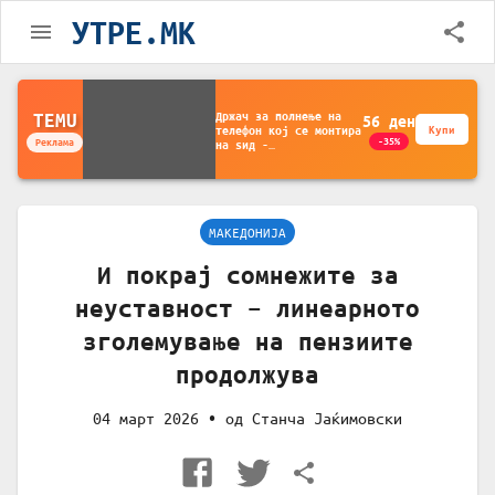
УТРЕ.MK
Држач за полнење на
TEMU
56
ден
телефон кој се монтира
Купи
-35%
Реклама
на ѕид -
Мултифункционален
пластичен организатор
за чување на покрај
кревет и за ТВ
далечински управувач
МАКЕДОНИЈА
И покрај сомнежите за
неуставност – линеарното
зголемување на пензиите
продолжува
04 март 2026
• од
Станча Јаќимовски