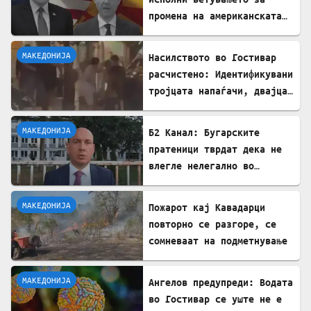
промена на американската
визната политика
МАКЕДОНИЈА
Насилството во Гостивар
расчистено: Идентификувани
тројцата напаѓачи, двајца
се малолетници
МАКЕДОНИЈА
Б2 Канал: Бугарските
пратеници тврдат дека не
влегле нелегално во
Северна Македонија
МАКЕДОНИЈА
Пожарот кај Кавадарци
повторно се разгоре, се
сомневаат на подметнување
МАКЕДОНИЈА
Ангелов предупреди: Водата
во Гостивар се уште не е