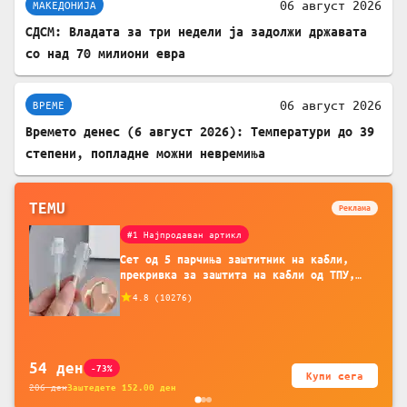
06 август 2026
МАКЕДОНИЈА
СДСМ: Владата за три недели ја задолжи државата
со над 70 милиони евра
06 август 2026
ВРЕМЕ
Времето денес (6 август 2026): Температури до 39
степени, попладне можни невремиња
TEMU
Реклама
#1 Најпродаван артикл
Сет од 5 парчиња заштитник на кабли,
прекривка за заштита на кабли од ТПУ,
додатоци за заштита на кабли, без
4.8
(
10276
)
батерија, за мобилни телефони, комплет
за заштита на податочни линии
54
ден
-73%
Купи сега
206
ден
Заштедете
152.00
ден