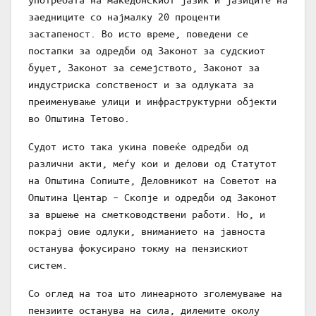
заедниците со најмалку 20 проценти
застапеност. Во исто време, поведени се
постапки за одредби од Законот за судскиот
буџет, Законот за семејството, Законот за
индустриска сопственост и за одлуката за
преименување улици и инфраструктурни објекти
во Општина Тетово.
Судот исто така укина повеќе одредби од
различни акти, меѓу кои и делови од Статутот
на Општина Сопиште, Деловникот на Советот на
Општина Центар – Скопје и одредби од Законот
за вршење на сметководствени работи. Но, и
покрај овие одлуки, вниманието на јавноста
останува фокусирано токму на пензискиот
систем.
Со оглед на тоа што линеарното зголемување на
пензиите останува на сила, дилемите околу