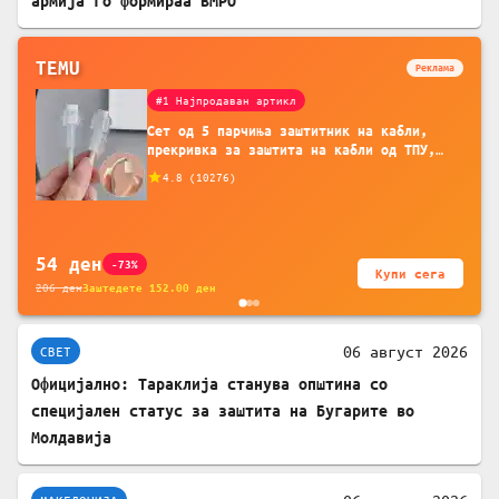
армија го формираа ВМРО
TEMU
Реклама
#1 Најпродаван артикл
Сет од 5 парчиња заштитник на кабли,
прекривка за заштита на кабли од ТПУ,
додатоци за заштита на кабли, без
4.8
(
10276
)
батерија, за мобилни телефони, комплет
за заштита на податочни линии
54
ден
-73%
Купи сега
206
ден
Заштедете
152.00
ден
06 август 2026
СВЕТ
Официјално: Тараклија станува општина со
специјален статус за заштита на Бугарите во
Молдавија