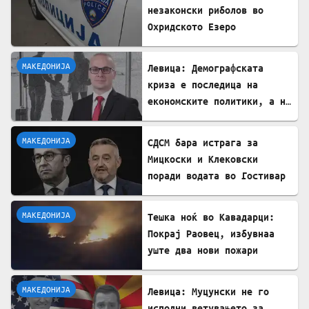
незаконски риболов во
Охридското Езеро
МАКЕДОНИЈА
Левица: Демографската
криза е последица на
економските политики, а не
на граѓаните
МАКЕДОНИЈА
СДСМ бара истрага за
Мицкоски и Клековски
поради водата во Гостивар
МАКЕДОНИЈА
Тешка ноќ во Кавадарци:
Покрај Раовец, избувнаа
уште два нови пожари
МАКЕДОНИЈА
Левица: Муцунски не го
исполни ветувањето за