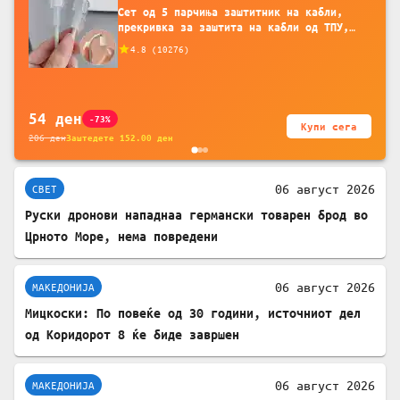
Сет од 5 парчиња заштитник на кабли,
прекривка за заштита на кабли од ТПУ,
додатоци за заштита на кабли, без
4.8
(
10276
)
батерија, за мобилни телефони, комплет
за заштита на податочни линии
54
ден
-73%
Купи сега
206
ден
Заштедете
152.00
ден
06 август 2026
СВЕТ
Руски дронови нападнаа германски товарен брод во
Црното Море, нема повредени
06 август 2026
МАКЕДОНИЈА
Мицкоски: По повеќе од 30 години, источниот дел
од Коридорот 8 ќе биде завршен
06 август 2026
МАКЕДОНИЈА