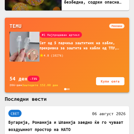
безбедна, содржи опасна
бактерија
TEMU
Реклама
#1 Најпродаван артикл
Сет од 5 парчиња заштитник на кабли,
прекривка за заштита на кабли од ТПУ,
додатоци за заштита на кабли, без
4.8
(
10276
)
батерија, за мобилни телефони, комплет
за заштита на податочни линии
54
ден
-73%
Купи сега
206
ден
Заштедете
152.00
ден
Последни вести
06 август 2026
СВЕТ
Бугарија, Романија и Шпанија заедно ќе го чуваат
воздушниот простор на НАТО