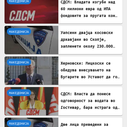
МАКЕДОНИЈА
СДСМ: Владата изгуби над
60 милиони евра од ИПА
фондовите за пругата кон
Бугарија
МАКЕДОНИЈА
Уапсени двајца косовски
државјани во Скопје,
запленети околу 230.000
евра
МАКЕДОНИЈА
Жерновски: Мицкоски се
обидува внесувањето на
Бугарите во Уставот да го
претстави како победа
МАКЕДОНИЈА
СДСМ: Власта да понесе
одговорност за водата во
Гостивар, бара истрага од
Обвинителството
МАКЕДОНИЈА
Две лица приведени за