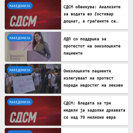
МАКЕДОНИЈА
СДСМ обвинува: Анализите
за водата во Гостивар
доцнат, а граѓаните се
изложени на ризик
МАКЕДОНИЈА
ЛДП со поддршка за
протестот на онколошките
пациенти
МАКЕДОНИЈА
Онколошките пациенти
излегуваат на протест
поради недостиг на лекови
МАКЕДОНИЈА
СДСМ: Владата за три
недели ја задолжи државата
со над 70 милиони евра