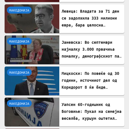
ИПА фондови
МАКЕДОНИЈА
Левица: Владата за 71 ден
се задолжила 333 милиони
евра, бара целосна
транспарентност
МАКЕДОНИЈА
Јаневска: Во септември
најмалку 3.000 првачиња
помалку, демографскиот пад
е загрижувачки
МАКЕДОНИЈА
Мицкоски: По повеќе од 30
години, источниот дел од
Коридорот 8 ќе биде
завршен
МАКЕДОНИЈА
Уапсен 60-годишник од
Боговиње: Пукал на семејна
веселба, куршум оштетил
покрив на куќа