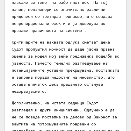
плаќале во текот на работниот век. На тој
начин, пензионери со значително различни
придонеси се третираат еднакво, што создава
непропорционални ефекти и ја доведува во
прашање правичноста на системот.
Критичарите на ваквата одлука сметаат дека
Судот пропуштил можност да даде јасна правна
оценка за модел кој веќе предизвика поделби во
јавноста. Наместо темелно разгледување на
потенцијалните уставни прекршувања, постапката
е запрена поради недостиг на мнозинство, што
остава впечаток дека прашањето останува
недоразјаснето.
Дополнително, на истата седница Судот
разгледал и други иницијативи. Одлучено е да
не се поведе постапка за делови од Законот за
заштита на потрошувачите поврзани со
употребата на македонскиот јазик и јазиците на