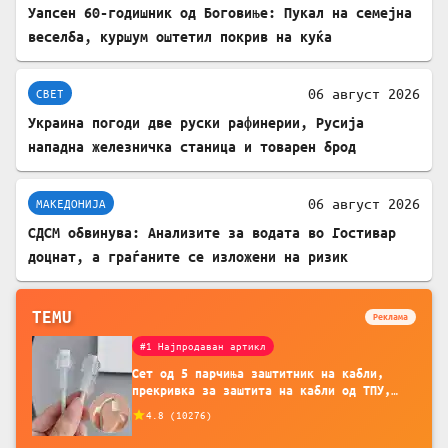
Уапсен 60-годишник од Боговиње: Пукал на семејна
веселба, куршум оштетил покрив на куќа
06 август 2026
СВЕТ
Украина погоди две руски рафинерии, Русија
нападна железничка станица и товарен брод
06 август 2026
МАКЕДОНИЈА
СДСМ обвинува: Анализите за водата во Гостивар
доцнат, а граѓаните се изложени на ризик
TEMU
Реклама
#1 Најпродаван артикл
Сет од 5 парчиња заштитник на кабли,
прекривка за заштита на кабли од ТПУ,
додатоци за заштита на кабли, без
4.8
(
10276
)
батерија, за мобилни телефони, комплет
за заштита на податочни линии