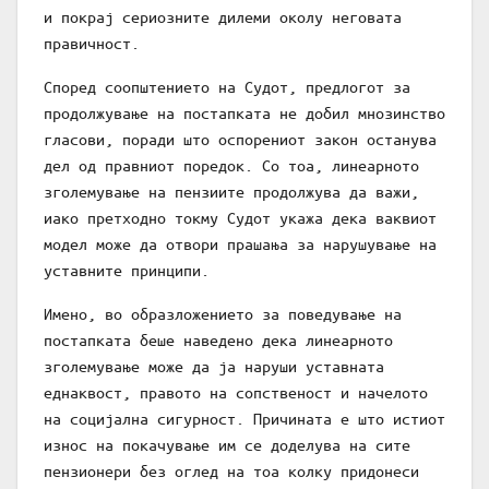
и покрај сериозните дилеми околу неговата
правичност.
Според соопштението на Судот, предлогот за
продолжување на постапката не добил мнозинство
гласови, поради што оспорениот закон останува
дел од правниот поредок. Со тоа, линеарното
зголемување на пензиите продолжува да важи,
иако претходно токму Судот укажа дека ваквиот
модел може да отвори прашања за нарушување на
уставните принципи.
Имено, во образложението за поведување на
постапката беше наведено дека линеарното
зголемување може да ја наруши уставната
еднаквост, правото на сопственост и начелото
на социјална сигурност. Причината е што истиот
износ на покачување им се доделува на сите
пензионери без оглед на тоа колку придонеси