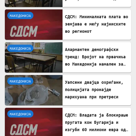
проблем
МАКЕДОНИЈА
СДСМ: Минималната плата во
земјава е меѓу најниските
во регионот
МАКЕДОНИЈА
Алармантен демографски
тренд: Бројот на првачиња
во Македонија намален за
речиси 5.000 во однос на
лани
МАКЕДОНИЈА
Уапсени двајца охриѓани,
полицијата пронајде
марихуана при претреси
МАКЕДОНИЈА
СДСМ: Владата ја блокираше
пругата кон Бугарија и
изгуби 60 милиони евра од