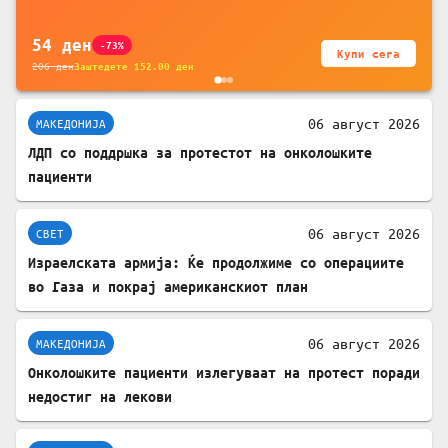
54
ден
-73%
Купи сега
206
ден
Заштедете
152.00
ден
06 август 2026
МАКЕДОНИЈА
ЛДП со поддршка за протестот на онколошките
пациенти
06 август 2026
СВЕТ
Израелската армија: Ќе продолжиме со операциите
во Газа и покрај американскиот план
06 август 2026
МАКЕДОНИЈА
Онколошките пациенти излегуваат на протест поради
недостиг на лекови