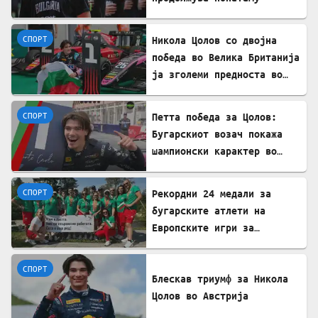
СПОРТ
Никола Цолов со двојна
победа во Велика Британија
ја зголеми предноста во
Формула 2
СПОРТ
Петта победа за Цолов:
Бугарскиот возач покажа
шампионски карактер во
Формула 2
СПОРТ
Рекордни 24 медали за
бугарските атлети на
Европските игри за
трансплантирани
СПОРТ
Блескав триумф за Никола
Цолов во Австрија