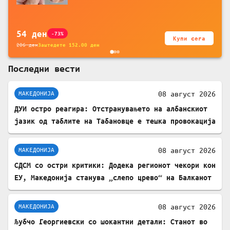
за заштита на податочни линии
54
ден
-73%
Купи сега
206
ден
Заштедете
152.00
ден
Последни вести
08 август 2026
МАКЕДОНИЈА
ДУИ остро реагира: Отстранувањето на албанскиот
јазик од таблите на Табановце е тешка провокација
08 август 2026
МАКЕДОНИЈА
СДСМ со остри критики: Додека регионот чекори кон
ЕУ, Македонија станува „слепо црево“ на Балканот
08 август 2026
МАКЕДОНИЈА
Љубчо Георгиевски со шокантни детали: Станот во