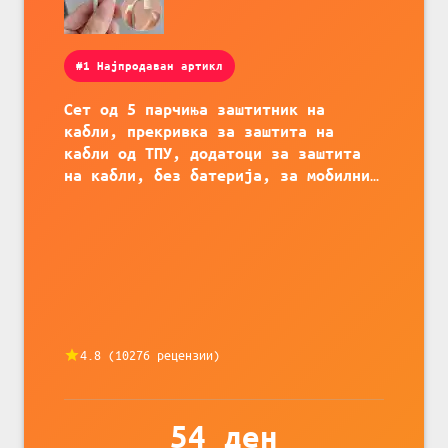
#1 Најпродаван артикл
Сет од 5 парчиња заштитник на
кабли, прекривка за заштита на
кабли од ТПУ, додатоци за заштита
на кабли, без батерија, за мобилни
телефони, комплет за заштита на
податочни линии
4.8
(
10276
рецензии)
54
ден