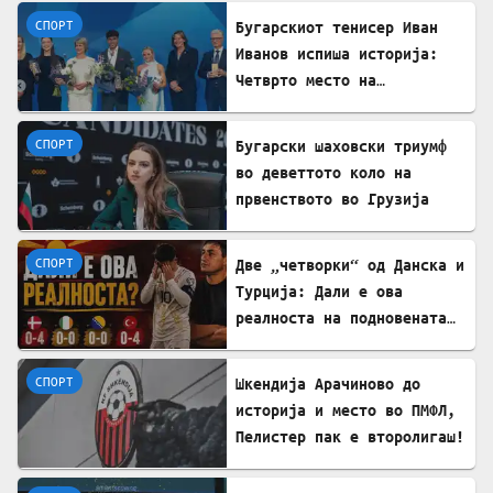
СПОРТ
Бугарскиот тенисер Иван
Иванов испиша историја:
Четврто место на
престижните европски
награди „Пјотр Нуровски“
СПОРТ
Бугарски шаховски триумф
во деветтото коло на
првенството во Грузија
СПОРТ
Две „четворки“ од Данска и
Турција: Дали е ова
реалноста на подновената
Македонија?
СПОРТ
Шкендија Арачиново до
историја и место во ПМФЛ,
Пелистер пак e второлигаш!