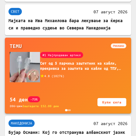
07 август 2026
СВЕТ
Мајката на Ива Михаилова бара лекување за ќерка
си и праведно судење во Северна Македонија
TEMU
Реклама
#1 Најпродаван артикл
Сет од 5 парчиња заштитник на кабли,
прекривка за заштита на кабли од ТПУ,
додатоци за заштита на кабли, без
4.8
(
10276
)
батерија, за мобилни телефони, комплет
за заштита на податочни линии
54
ден
-73%
Купи сега
206
ден
Заштедете
152.00
ден
07 август 2026
МАКЕДОНИЈА
Бујар Османи: Кој го отстранува албанскиот јазик