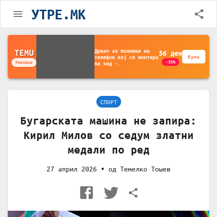
УТРЕ.MK
Држач за полнење на
TEMU
56
ден
телефон кој се монтира
Купи
-35%
Реклама
на ѕид -
Мултифункционален
пластичен организатор
за чување на покрај
кревет и за ТВ
далечински управувач
СПОРТ
Бугарската машина не запира:
Кирил Милов со седум златни
медали по ред
27 април 2026
• од
Темелко Тошев