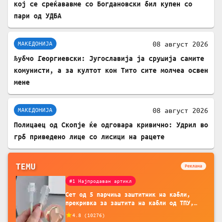
кој се среќававме со Богдановски бил купен со
пари од УДБА
08 август 2026
МАКЕДОНИЈА
Љубчо Георгиевски: Југославија ја срушија самите
комунисти, а за култот кон Тито сите молчеа освен
мене
08 август 2026
МАКЕДОНИЈА
Полицаец од Скопје ќе одговара кривично: Удрил во
грб приведено лице со лисици на рацете
TEMU
Реклама
#1 Најпродаван артикл
Сет од 5 парчиња заштитник на кабли,
прекривка за заштита на кабли од ТПУ,
додатоци за заштита на кабли, без
4.8
(
10276
)
батерија, за мобилни телефони, комплет