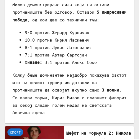
Милов демонстрираше сила која ги остави
противниците без одговор. Оствари
5 импресивни
, од кои две со технички туш:
победи
9:0 против Жерард Курничак
10:0 против Кирил Маскевич
8:1 против Лукас Лазогианис
7:1 против Артер Саргсјан
3:1 против Алекс Соке
Финале:
Колку беше доминантен најдобро покажува фактот
што на целиот турнир им дозволи на
противниците да освојат вкупно само
.
3 поени
Со ваква форма, Кирил Милов е главниот фаворит
за секој следен голем медал на светската
боречка сцена.
СПОРТ
Шефот на Формула 2: Никола