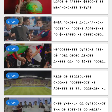
Цолов е главен фаворит за
шампионската титула
СПОРТ
ФИФА покрена дисциплински
постапки против Аргентина
по финалето на Светското
првенство
СПОРТ
Непоразената Бугарка гази
сè пред себе: Дакота
Дичева оди по 16-та победа
во низа во ММА
СПОРТ
Каде се вардарците?
Скромна посетеност на
Арената за 79. роденден на
најтрофејниот!
СПОРТ
​Сите ученици од бугарскиот
тим се вратија со медали