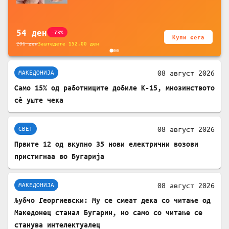
за заштита на податочни линии
54
ден
-73%
Купи сега
206
ден
Заштедете
152.00
ден
08 август 2026
МАКЕДОНИЈА
Само 15% од работниците добиле К-15, мнозинството
сè уште чека
08 август 2026
СВЕТ
Првите 12 од вкупно 35 нови електрични возови
пристигнаа во Бугарија
08 август 2026
МАКЕДОНИЈА
Љубчо Георгиевски: Му се смеат дека со читање од
Македонец станал Бугарин, но само со читање се
станува интелектуалец