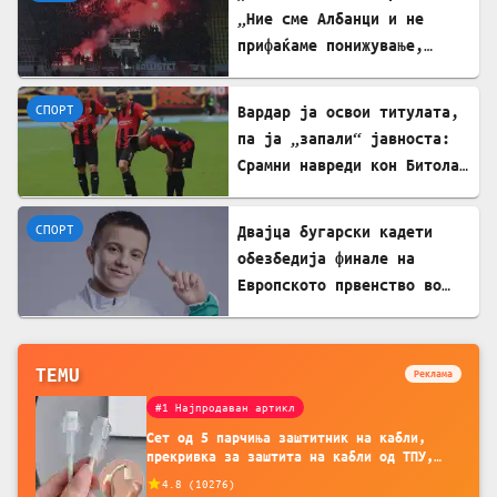
„Ние сме Албанци и не
прифаќаме понижување,
сакаме правда и фер
судење!“
СПОРТ
Вардар ја освои титулата,
па ја „запали“ јавноста:
Срамни навреди кон Битола
и Каролина Гочева
СПОРТ
Двајца бугарски кадети
обезбедија финале на
Европското првенство во
борба
TEMU
Реклама
#1 Најпродаван артикл
Сет од 5 парчиња заштитник на кабли,
прекривка за заштита на кабли од ТПУ,
додатоци за заштита на кабли, без
4.8
(
10276
)
батерија, за мобилни телефони, комплет