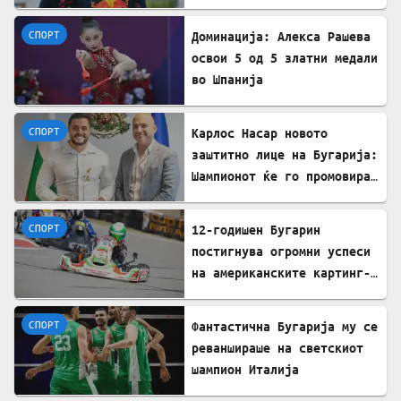
СПОРТ
Доминација: Алекса Рашева
освои 5 од 5 златни медали
во Шпанија
СПОРТ
Карлос Насар новото
заштитно лице на Бугарија:
Шампионот ќе го промовира
домашниот туризам пред
светот
СПОРТ
12-годишен Бугарин
постигнува огромни успеси
на американските картинг-
патеки
СПОРТ
Фантастична Бугарија му се
реваншираше на светскиот
шампион Италија