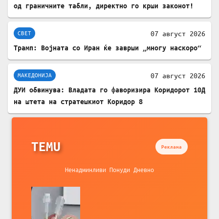
од граничните табли, директно го крши законот!
07 август 2026
СВЕТ
Трамп: Војната со Иран ќе заврши „многу наскоро“
07 август 2026
МАКЕДОНИЈА
ДУИ обвинува: Владата го фаворизира Коридорот 10Д
на штета на стратешкиот Коридор 8
TEMU
Реклама
Ненадминливи Понуди Дневно