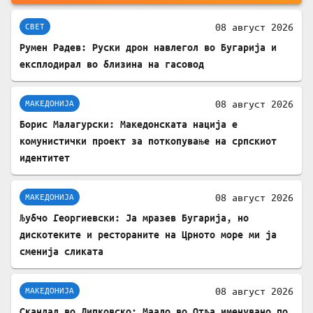
08 август 2026
СВЕТ
Румен Радев: Руски дрон навлегол во Бугарија и
експлодирал во близина на гасовод
08 август 2026
МАКЕДОНИЈА
Борис Малагурски: Македонската нација е
комунистички проект за поткопување на српскиот
идентитет
08 август 2026
МАКЕДОНИЈА
Љубчо Георгиевски: Ја мразев Бугарија, но
дискотеките и рестораните на Црното море ми ја
сменија сликата
08 август 2026
МАКЕДОНИЈА
Скандал во Липковско: Маало во Отља именувано по