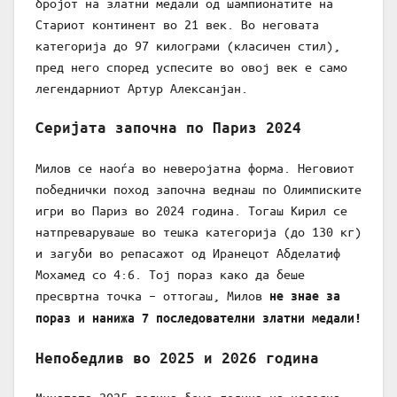
бројот на златни медали од шампионатите на
Стариот континент во 21 век. Во неговата
категорија до 97 килограми (класичен стил),
пред него според успесите во овој век е само
легендарниот Артур Алексанјан.
Серијата започна по Париз 2024
Милов се наоѓа во неверојатна форма. Неговиот
победнички поход започна веднаш по Олимписките
игри во Париз во 2024 година. Тогаш Кирил се
натпреваруваше во тешка категорија (до 130 кг)
и загуби во репасажот од Иранецот Абделатиф
Мохамед со 4:6. Тој пораз како да беше
пресвртна точка – оттогаш, Милов
не знае за
пораз и нанижа 7 последователни златни медали!
Непобедлив во 2025 и 2026 година