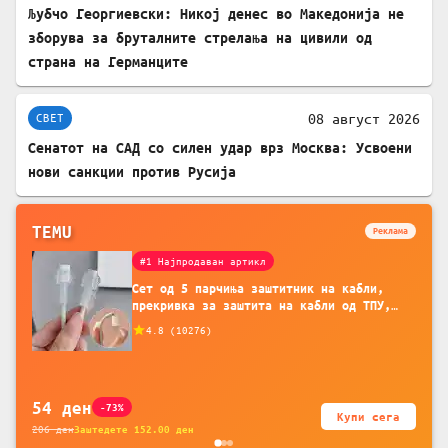
Љубчо Георгиевски: Никој денес во Македонија не
зборува за бруталните стрелања на цивили од
страна на Германците
08 август 2026
СВЕТ
Сенатот на САД со силен удар врз Москва: Усвоени
нови санкции против Русија
TEMU
Реклама
#1 Најпродаван артикл
Сет од 5 парчиња заштитник на кабли,
прекривка за заштита на кабли од ТПУ,
додатоци за заштита на кабли, без
4.8
(
10276
)
батерија, за мобилни телефони, комплет
за заштита на податочни линии
54
ден
-73%
Купи сега
206
ден
Заштедете
152.00
ден