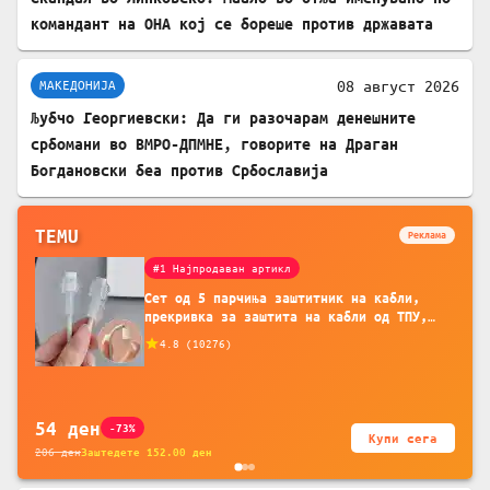
командант на ОНА кој се бореше против државата
08 август 2026
МАКЕДОНИЈА
Љубчо Георгиевски: Да ги разочарам денешните
србомани во ВМРО-ДПМНЕ, говорите на Драган
Богдановски беа против Србославија
TEMU
Реклама
#1 Најпродаван артикл
Сет од 5 парчиња заштитник на кабли,
прекривка за заштита на кабли од ТПУ,
додатоци за заштита на кабли, без
4.8
(
10276
)
батерија, за мобилни телефони, комплет
за заштита на податочни линии
54
ден
-73%
Купи сега
206
ден
Заштедете
152.00
ден