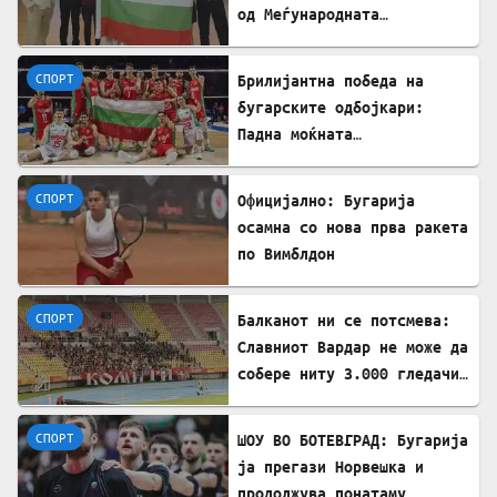
од Меѓународната
олимпијада по економија во
Кина
СПОРТ
Брилијантна победа на
бугарските одбојкари:
Падна моќната
репрезентација на САД
СПОРТ
Официјално: Бугарија
осамна со нова прва ракета
по Вимблдон
СПОРТ
Балканот ни се потсмева:
Славниот Вардар не може да
собере ниту 3.000 гледачи
за меч во Лига на
шампиони!!?
СПОРТ
ШОУ ВО БОТЕВГРАД: Бугарија
ја прегази Норвешка и
продолжува понатаму