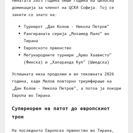
Минатата 2025 година беше година на целосна
доминација за членот на ЦСКА Софија. Тој се
закити со злато на:
Турнирот „Дан Колов - Никола Петров“
Рангираната серија „Мохамед Мало“ во
Тирана
Европското првенство
Меѓународните турнири „Арво Хаависто“
(Финска) и „Хапаранда Куп“ (Шведска)
Успешната низа продолжи и во тековната 2026
година, каде Милов повторно триумфираше на
„Дан Колов - Никола Петров“, а потоа ја покори
Европа во Тирана.
Супериорен на патот до европскиот
трон
На последното Европско првенство во Тирана,