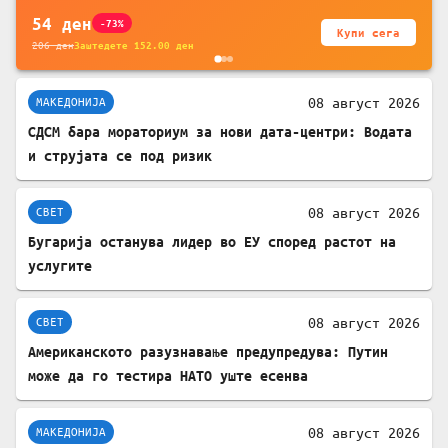
54
ден
-73%
Купи сега
206
ден
Заштедете
152.00
ден
08 август 2026
МАКЕДОНИЈА
СДСМ бара мораториум за нови дата-центри: Водата
и струјата се под ризик
08 август 2026
СВЕТ
Бугарија останува лидер во ЕУ според растот на
услугите
08 август 2026
СВЕТ
Американското разузнавање предупредува: Путин
може да го тестира НАТО уште есенва
08 август 2026
МАКЕДОНИЈА