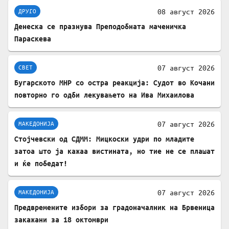
08 август 2026
ДРУГО
Денеска се празнува Преподобната маченичка
Параскева
07 август 2026
СВЕТ
Бугарското МНР со остра реакција: Судот во Кочани
повторно го одби лекувањето на Ива Михаилова
07 август 2026
МАКЕДОНИЈА
Стојчевски од СДММ: Мицкоски удри по младите
затоа што ја кажаа вистината, но тие не се плашат
и ќе победат!
07 август 2026
МАКЕДОНИЈА
Предвремените избори за градоначалник на Брвеница
закажани за 18 октомври