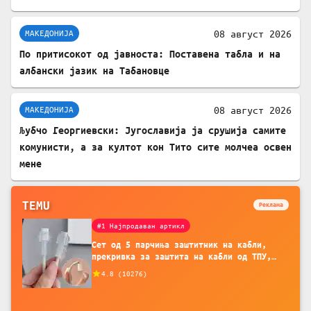
08 август 2026
МАКЕДОНИЈА
По притисокот од јавноста: Поставена табла и на
албански јазик на Табановце
08 август 2026
МАКЕДОНИЈА
Љубчо Георгиевски: Југославија ја срушија самите
комунисти, а за култот кон Тито сите молчеа освен
мене
TEMU
Реклама
#1 Најпродаван артикл
Сет од 5 парчиња заштитник на кабли,
прекривка за заштита на кабли од ТПУ,
додатоци за заштита на кабли, без
4.8
(
10276
)
батерија, за мобилни телефони, комплет
за заштита на податочни линии