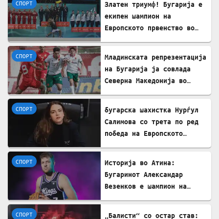
СПОРТ
Златен триумф! Бугарија е
екипен шампион на
Европското првенство во
ритмичка гимнастика
СПОРТ
Младинската репрезентација
на Бугарија ја совлада
Северна Македонија во
пријателски натпревар
СПОРТ
бугарска шахистка Нурѓул
Салимова со трета по ред
победа на Европското
првенство во шах во
Грузија
СПОРТ
Историја во Атина:
Бугаринот Александар
Везенков е шампион на
Европа со Олимпијакос!
СПОРТ
„Балисти“ со остар став: