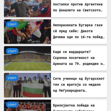
постапки против Аргентина
по финалето на Светското
првенство
СПОРТ
Непоразената Бугарка гази
сè пред себе: Дакота
Дичева оди по 16-та победа
во низа во ММА
СПОРТ
Каде се вардарците?
Скромна посетеност на
Арената за 79. роденден на
најтрофејниот!
СПОРТ
​Сите ученици од бугарскиот
тим се вратија со медали
од Меѓународната
олимпијада по економија во
Кина
СПОРТ
Брилијантна победа на