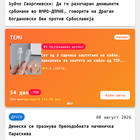
Љубчо Георгиевски: Да ги разочарам денешните
србомани во ВМРО-ДПМНЕ, говорите на Драган
Богдановски беа против Србославија
TEMU
Реклама
#1 Најпродаван артикл
Сет од 5 парчиња заштитник на кабли,
прекривка за заштита на кабли од ТПУ,
додатоци за заштита на кабли, без
4.8
(
10276
)
батерија, за мобилни телефони, комплет
за заштита на податочни линии
54
ден
-73%
Купи сега
206
ден
Заштедете
152.00
ден
08 август 2026
ДРУГО
Денеска се празнува Преподобната маченичка
Параскева