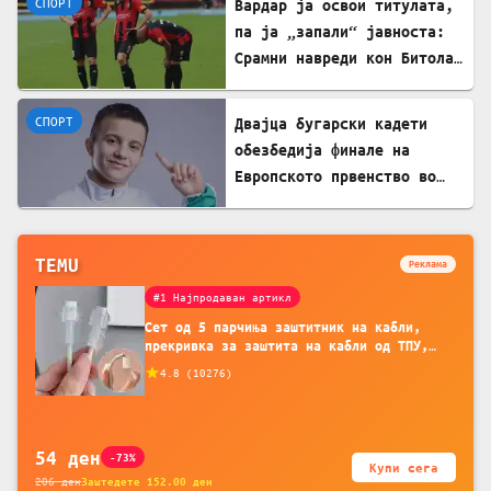
СПОРТ
Вардар ја освои титулата,
па ја „запали“ јавноста:
Срамни навреди кон Битола
и Каролина Гочева
СПОРТ
Двајца бугарски кадети
обезбедија финале на
Европското првенство во
борба
TEMU
Реклама
#1 Најпродаван артикл
Сет од 5 парчиња заштитник на кабли,
прекривка за заштита на кабли од ТПУ,
додатоци за заштита на кабли, без
4.8
(
10276
)
батерија, за мобилни телефони, комплет
за заштита на податочни линии
54
ден
-73%
Купи сега
206
ден
Заштедете
152.00
ден