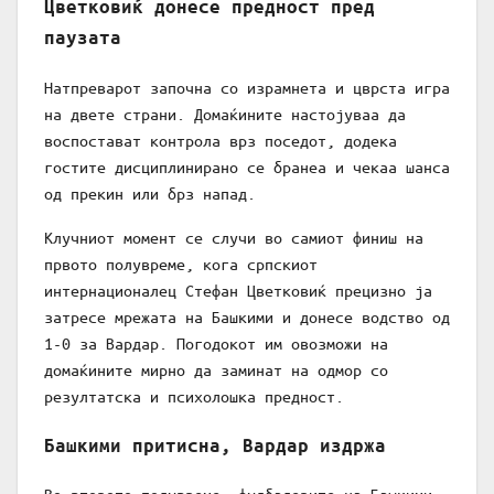
Цветковиќ донесе предност пред
паузата
Натпреварот започна со израмнета и цврста игра
на двете страни. Домаќините настојуваа да
воспостават контрола врз поседот, додека
гостите дисциплинирано се бранеа и чекаа шанса
од прекин или брз напад.
Клучниот момент се случи во самиот финиш на
првото полувреме, кога српскиот
интернационалец Стефан Цветковиќ прецизно ја
затресе мрежата на Башкими и донесе водство од
1-0 за Вардар. Погодокот им овозможи на
домаќините мирно да заминат на одмор со
резултатска и психолошка предност.
Башкими притисна, Вардар издржа