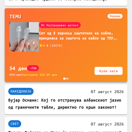
TEMU
Реклама
#1 Најпродаван артикл
Сет од 5 парчиња заштитник на кабли,
прекривка за заштита на кабли од ТПУ,
додатоци за заштита на кабли, без
4.8
(
10276
)
батерија, за мобилни телефони, комплет
за заштита на податочни линии
54
ден
-73%
Купи сега
206
ден
Заштедете
152.00
ден
07 август 2026
МАКЕДОНИЈА
Бујар Османи: Кој го отстранува албанскиот јазик
од граничните табли, директно го крши законот!
07 август 2026
СВЕТ