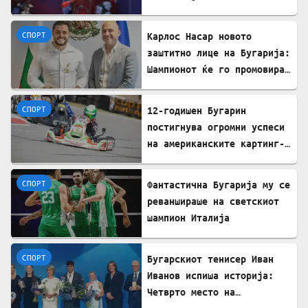
СПОРТ
Карлос Насар новото
заштитно лице на Бугарија:
Шампионот ќе го промовира
домашниот туризам пред
светот
СПОРТ
12-годишен Бугарин
постигнува огромни успеси
на американските картинг-
патеки
СПОРТ
Фантастична Бугарија му се
реваншираше на светскиот
шампион Италија
СПОРТ
Бугарскиот тенисер Иван
Иванов испиша историја:
Четврто место на