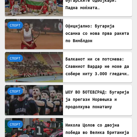
бугарските одбојкари:
Падна моќната
репрезентација на САД
СПОРТ
Официјално: Бугарија
осамна со нова прва ракета
по Вимблдон
СПОРТ
Балканот ни се потсмева:
Славниот Вардар не може да
собере ниту 3.000 гледачи
за меч во Лига на
шампиони!!?
СПОРТ
ШОУ ВО БОТЕВГРАД: Бугарија
ја прегази Норвешка и
продолжува понатаму
СПОРТ
Никола Цолов со двојна
победа во Велика Британија