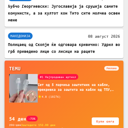
Љубчо Георгиевски: Југославија ја срушија самите
комунисти, а за култот кон Тито сите молчеа освен
мене
08 август 2026
МАКЕДОНИЈА
Полицаец од Скопје ќе одговара кривично: Удрил во
грб приведено лице со лисици на рацете
TEMU
Реклама
#1 Најпродаван артикл
Сет од 5 парчиња заштитник на кабли,
прекривка за заштита на кабли од ТПУ,
додатоци за заштита на кабли, без
4.8
(
10276
)
батерија, за мобилни телефони, комплет
за заштита на податочни линии
54
ден
-73%
Купи сега
206
ден
Заштедете
152.00
ден