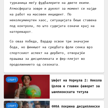
турканица меѓу фудбалерите на двете екипи.
Атмосферата зовре и дуелот за момент се најде
на работ на масовен инцидент. По
неколкуминутен хаос, ситуацијата беше ставена
под контрола, по што судијата означи крај на
натпреварот.
Со оваа победа, Вардар освои три значајни
бода, но финишот на средбата фрли сенка врз
спортскиот аспект на дербито, отворајќи
прашања за дисциплината и фер-плејот во
продолжението од сезоната.
СПОРТ
Шефот на Формула 2: Никола
Цолов е главен фаворит за
шампионската титула
СПОРТ
ФИФА покрена дисциплински