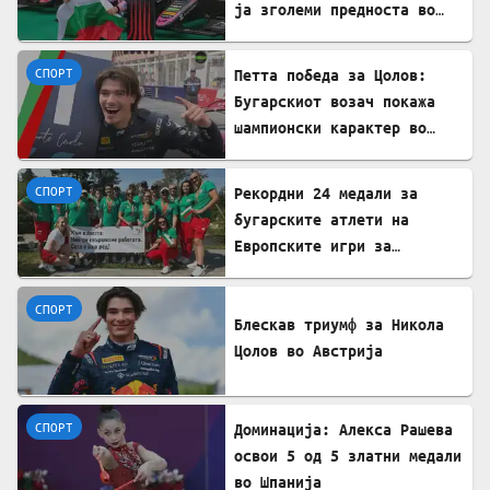
ја зголеми предноста во
Формула 2
СПОРТ
Петта победа за Цолов:
Бугарскиот возач покажа
шампионски карактер во
Формула 2
СПОРТ
Рекордни 24 медали за
бугарските атлети на
Европските игри за
трансплантирани
СПОРТ
Блескав триумф за Никола
Цолов во Австрија
СПОРТ
Доминација: Алекса Рашева
освои 5 од 5 златни медали
во Шпанија