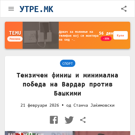
УТРЕ.MK
Држач за полнење на
TEMU
56
ден
телефон кој се монтира
Купи
-35%
Реклама
на ѕид -
Мултифункционален
пластичен организатор
за чување на покрај
кревет и за ТВ
далечински управувач
СПОРТ
Тензичен финиш и минимална
победа на Вардар против
Башкими
21 февруари 2026
• од
Станча Јаќимовски