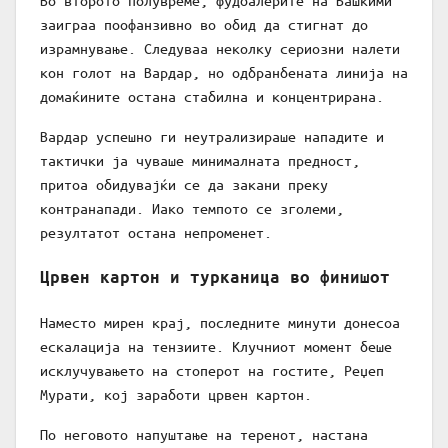
Во второто полувреме, фудбалерите на Башкими
заиграа поофанзивно во обид да стигнат до
израмнување. Следуваа неколку сериозни налети
кон голот на Вардар, но одбранбената линија на
домаќините остана стабилна и концентрирана.
Вардар успешно ги неутрализираше нападите и
тактички ја чуваше минималната предност,
притоа обидувајќи се да закани преку
контранапади. Иако темпото се зголеми,
резултатот остана непроменет.
Црвен картон и турканица во финишот
Наместо мирен крај, последните минути донесоа
ескалација на тензиите. Клучниот момент беше
исклучувањето на стоперот на гостите, Реџеп
Мурати, кој заработи црвен картон.
По неговото напуштање на теренот, настана