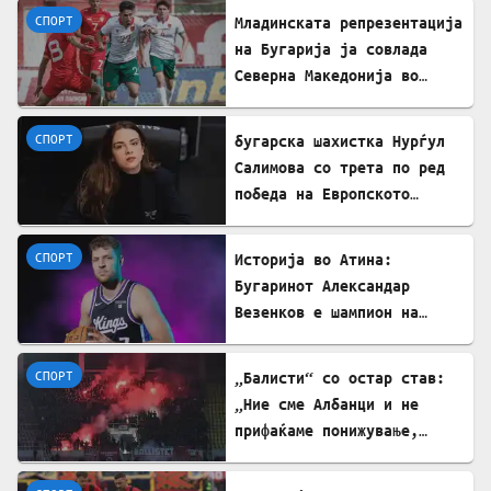
СПОРТ
Младинската репрезентација
на Бугарија ја совлада
Северна Македонија во
пријателски натпревар
СПОРТ
бугарска шахистка Нурѓул
Салимова со трета по ред
победа на Европското
првенство во шах во
Грузија
СПОРТ
Историја во Атина:
Бугаринот Александар
Везенков е шампион на
Европа со Олимпијакос!
СПОРТ
„Балисти“ со остар став:
„Ние сме Албанци и не
прифаќаме понижување,
сакаме правда и фер
судење!“