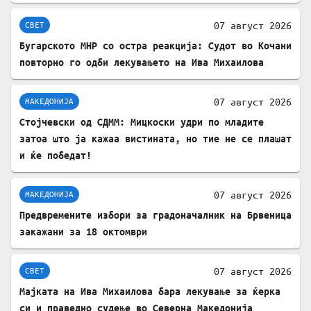
07 август 2026
СВЕТ
Бугарското МНР со остра реакција: Судот во Кочани
повторно го одби лекувањето на Ива Михаилова
07 август 2026
МАКЕДОНИЈА
Стојчевски од СДММ: Мицкоски удри по младите
затоа што ја кажаа вистината, но тие не се плашат
и ќе победат!
07 август 2026
МАКЕДОНИЈА
Предвремените избори за градоначалник на Брвеница
закажани за 18 октомври
07 август 2026
СВЕТ
Мајката на Ива Михаилова бара лекување за ќерка
си и праведно судење во Северна Македонија