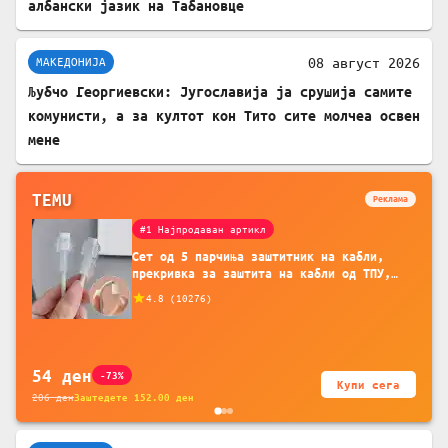
албански јазик на Табановце
08 август 2026
МАКЕДОНИЈА
Љубчо Георгиевски: Југославија ја срушија самите
комунисти, а за култот кон Тито сите молчеа освен
мене
TEMU
Реклама
#1 Најпродаван артикл
Сет од 5 парчиња заштитник на кабли,
прекривка за заштита на кабли од ТПУ,
додатоци за заштита на кабли, без
4.8
(
10276
)
батерија, за мобилни телефони, комплет
за заштита на податочни линии
54
ден
-73%
Купи сега
206
ден
Заштедете
152.00
ден