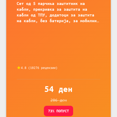
Сет од 5 парчиња заштитник на
кабли, прекривка за заштита на
кабли од ТПУ, додатоци за заштита
на кабли, без батерија, за мобилни
телефони, комплет за заштита на
податочни линии
4.8
(
10276
рецензии)
54
ден
206
ден
73
% ПОПУСТ