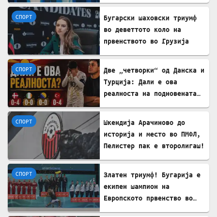
престижните европски
награди „Пјотр Нуровски“
СПОРТ
Бугарски шаховски триумф
во деветтото коло на
првенството во Грузија
СПОРТ
Две „четворки“ од Данска и
Турција: Дали е ова
реалноста на подновената
Македонија?
СПОРТ
Шкендија Арачиново до
историја и место во ПМФЛ,
Пелистер пак e второлигаш!
СПОРТ
Златен триумф! Бугарија е
екипен шампион на
Европското првенство во
ритмичка гимнастика