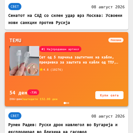
08 август 2026
СВЕТ
Сенатот на САД со силен удар врз Москва: Усвоени
нови санкции против Русија
TEMU
Реклама
#1 Најпродаван артикл
Сет од 5 парчиња заштитник на кабли,
прекривка за заштита на кабли од ТПУ,
додатоци за заштита на кабли, без
4.8
(
10276
)
батерија, за мобилни телефони, комплет
за заштита на податочни линии
54
ден
-73%
Купи сега
206
ден
Заштедете
152.00
ден
08 август 2026
СВЕТ
Румен Радев: Руски дрон навлегол во Бугарија и
експлодирал во близина на гасовод