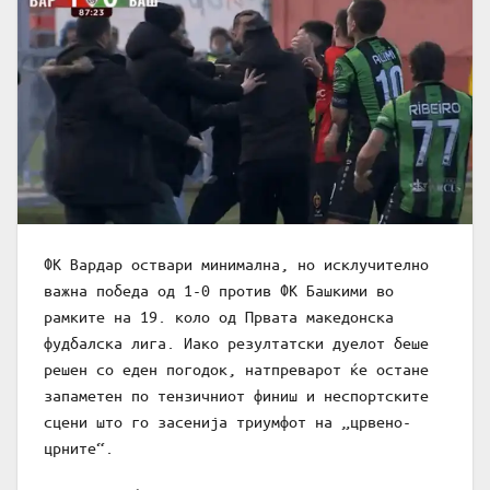
ФК Вардар оствари минимална, но исклучително
важна победа од 1-0 против ФК Башкими во
рамките на 19. коло од Првата македонска
фудбалска лига. Иако резултатски дуелот беше
решен со еден погодок, натпреварот ќе остане
запаметен по тензичниот финиш и неспортските
сцени што го засенија триумфот на „црвено-
црните“.