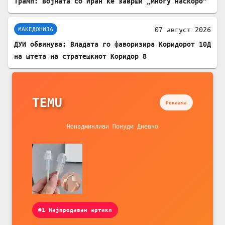
Трамп: Војната со Иран ќе заврши „многу наскоро“
07 август 2026
МАКЕДОНИЈА
ДУИ обвинува: Владата го фаворизира Коридорот 10Д
на штета на стратешкиот Коридор 8
TEMU
Реклама
Ненадминливи Понуди Дневно
#1 Најпродаван артикл