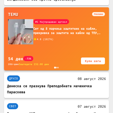
TEMU
Реклама
#1 Најпродаван артикл
Сет од 5 парчиња заштитник на кабли,
прекривка за заштита на кабли од ТПУ,
додатоци за заштита на кабли, без
4.8
(
10276
)
батерија, за мобилни телефони, комплет
за заштита на податочни линии
54
ден
-73%
Купи сега
206
ден
Заштедете
152.00
ден
08 август 2026
ДРУГО
Денеска се празнува Преподобната маченичка
Параскева
07 август 2026
СВЕТ