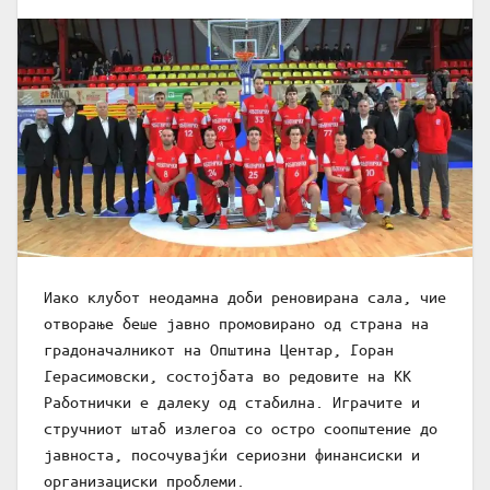
Иако клубот неодамна доби реновирана сала, чие
отворање беше јавно промовирано од страна на
градоначалникот на Општина Центар, Горан
Герасимовски, состојбата во редовите на КК
Работнички е далеку од стабилна. Играчите и
стручниот штаб излегоа со остро соопштение до
јавноста, посочувајќи сериозни финансиски и
организациски проблеми.