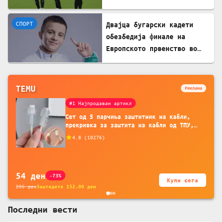
и Каролина Гочева
СПОРТ
Двајца бугарски кадети
обезбедија финале на
Европското првенство во
борба
TEMU
Реклама
#1 Најпродаван артикл
Сет од 5 парчиња заштитник на кабли,
прекривка за заштита на кабли од ТПУ,
додатоци за заштита на кабли, без
4.8
(
10276
)
батерија, за мобилни телефони, комплет
за заштита на податочни линии
54
ден
-73%
Купи сега
206
ден
Заштедете
152.00
ден
Последни вести