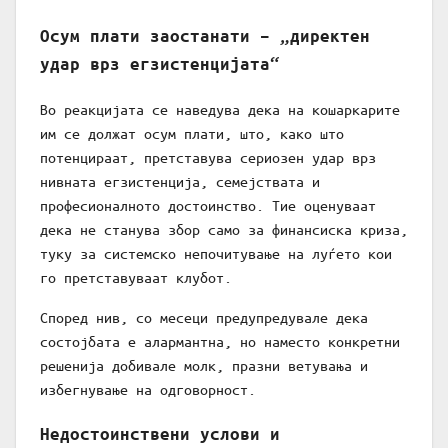
Осум плати заостанати – „директен
удар врз егзистенцијата“
Во реакцијата се наведува дека на кошаркарите
им се должат осум плати, што, како што
потенцираат, претставува сериозен удар врз
нивната егзистенција, семејствата и
професионалното достоинство. Тие оценуваат
дека не станува збор само за финансиска криза,
туку за системско непочитување на луѓето кои
го претставуваат клубот.
Според нив, со месеци предупредувале дека
состојбата е алармантна, но наместо конкретни
решенија добивале молк, празни ветувања и
избегнување на одговорност.
Недостоинствени услови и