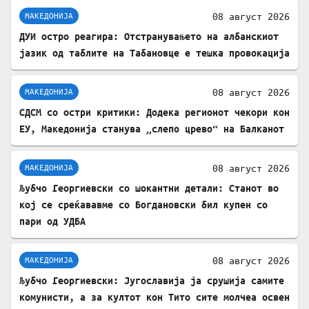
08 август 2026
МАКЕДОНИЈА
ДУИ остро реагира: Отстранувањето на албанскиот
јазик од таблите на Табановце е тешка провокација
08 август 2026
МАКЕДОНИЈА
СДСМ со остри критики: Додека регионот чекори кон
ЕУ, Македонија станува „слепо црево“ на Балканот
08 август 2026
МАКЕДОНИЈА
Љубчо Георгиевски со шокантни детали: Станот во
кој се среќававме со Богдановски бил купен со
пари од УДБА
08 август 2026
МАКЕДОНИЈА
Љубчо Георгиевски: Југославија ја срушија самите
комунисти, а за култот кон Тито сите молчеа освен