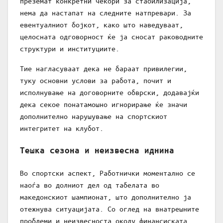
преземат конкретни чекори за стабилизација,
нема да настапат на следните натпревари. За
евентуалниот бојкот, како што наведуваат,
целосната одговорност ќе ја сносат раководните
структури и институциите.
Тие нагласуваат дека не бараат привилегии,
туку основни услови за работа, почит и
исполнување на договорните обврски, додавајќи
дека секое понатамошно игнорирање ќе значи
дополнително нарушување на спортскиот
интегритет на клубот.
Тешка сезона и неизвесна иднина
Во спортски аспект, Работнички моментално се
наоѓа во долниот дел од табелата во
македонскиот шампионат, што дополнително ја
отежнува ситуацијата. Со оглед на внатрешните
проблеми и неизвесноста околу финансиската