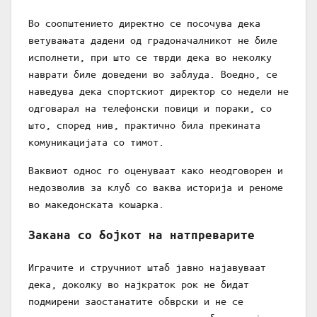
Во соопштението директно се посочува дека
ветувањата дадени од градоначалникот не биле
исполнети, при што се тврди дека во неколку
наврати биле доведени во заблуда. Воедно, се
наведува дека спортскиот директор со недели не
одговарал на телефонски повици и пораки, со
што, според нив, практично била прекината
комуникацијата со тимот.
Ваквиот однос го оценуваат како неодговорен и
недозволив за клуб со ваква историја и реноме
во македонската кошарка.
Закана со бојкот на натпреварите
Играчите и стручниот штаб јавно најавуваат
дека, доколку во најкраток рок не бидат
подмирени заостанатите обврски и не се