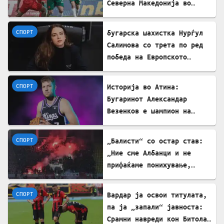
Северна Македонија во
пријателски натпревар
СПОРТ
бугарска шахистка Нурѓул
Салимова со трета по ред
победа на Европското
првенство во шах во
Грузија
СПОРТ
Историја во Атина:
Бугаринот Александар
Везенков е шампион на
Европа со Олимпијакос!
СПОРТ
„Балисти“ со остар став:
„Ние сме Албанци и не
прифаќаме понижување,
сакаме правда и фер
судење!“
СПОРТ
Вардар ја освои титулата,
па ја „запали“ јавноста:
Срамни навреди кон Битола