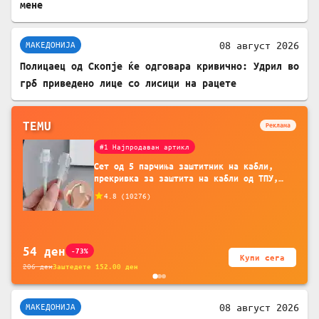
мене
08 август 2026
МАКЕДОНИЈА
Полицаец од Скопје ќе одговара кривично: Удрил во
грб приведено лице со лисици на рацете
TEMU
Реклама
#1 Најпродаван артикл
Сет од 5 парчиња заштитник на кабли,
прекривка за заштита на кабли од ТПУ,
додатоци за заштита на кабли, без
4.8
(
10276
)
батерија, за мобилни телефони, комплет
за заштита на податочни линии
54
ден
-73%
Купи сега
206
ден
Заштедете
152.00
ден
08 август 2026
МАКЕДОНИЈА