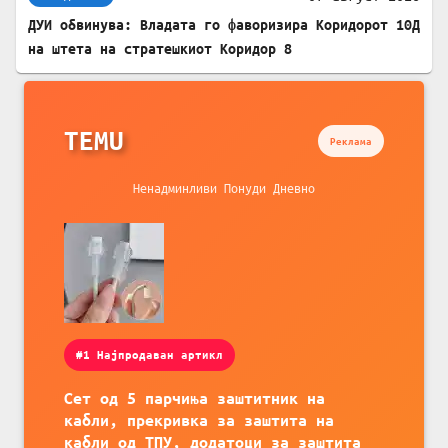
ДУИ обвинува: Владата го фаворизира Коридорот 10Д
на штета на стратешкиот Коридор 8
TEMU
Реклама
Ненадминливи Понуди Дневно
#1 Најпродаван артикл
Сет од 5 парчиња заштитник на
кабли, прекривка за заштита на
кабли од ТПУ, додатоци за заштита