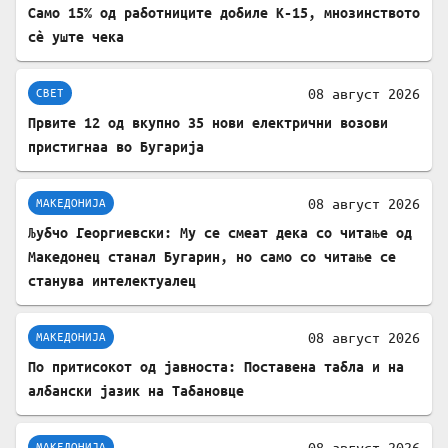
Само 15% од работниците добиле К-15, мнозинството
сè уште чека
08 август 2026
СВЕТ
Првите 12 од вкупно 35 нови електрични возови
пристигнаа во Бугарија
08 август 2026
МАКЕДОНИЈА
Љубчо Георгиевски: Му се смеат дека со читање од
Македонец станал Бугарин, но само со читање се
станува интелектуалец
08 август 2026
МАКЕДОНИЈА
По притисокот од јавноста: Поставена табла и на
албански јазик на Табановце
08 август 2026
МАКЕДОНИЈА