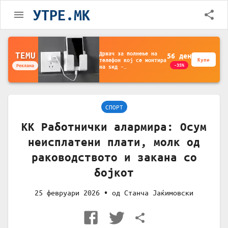
УТРЕ.MK
Држач за полнење на
TEMU
56
ден
телефон кој се монтира
Купи
-35%
Реклама
на ѕид -
Мултифункционален
пластичен организатор
за чување на покрај
кревет и за ТВ
далечински управувач
СПОРТ
КК Работнички алармира: Осум
неисплатени плати, молк од
раководството и закана со
бојкот
25 февруари 2026
• од
Станча Јаќимовски