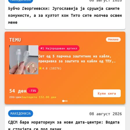
Љубчо Георгиевски: Југославија ја срушија самите
комунисти, а за култот кон Тито сите молчеа освен
мене
TEMU
Реклама
#1 Најпродаван артикл
Сет од 5 парчиња заштитник на кабли,
прекривка за заштита на кабли од ТПУ,
додатоци за заштита на кабли, без
4.8
(
10276
)
батерија, за мобилни телефони, комплет
за заштита на податочни линии
54
ден
-73%
Купи сега
206
ден
Заштедете
152.00
ден
08 август 2026
МАКЕДОНИЈА
СДСМ бара мораториум за нови дата-центри: Водата
и струјата се под ризик