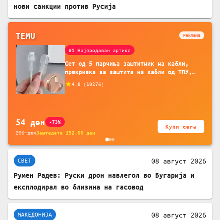
нови санкции против Русија
TEMU
Реклама
#1 Најпродаван артикл
Сет од 5 парчиња заштитник на кабли,
прекривка за заштита на кабли од ТПУ,
додатоци за заштита на кабли, без
4.8
(
10276
)
батерија, за мобилни телефони, комплет
за заштита на податочни линии
54
ден
-73%
Купи сега
206
ден
Заштедете
152.00
ден
08 август 2026
СВЕТ
Румен Радев: Руски дрон навлегол во Бугарија и
експлодирал во близина на гасовод
08 август 2026
МАКЕДОНИЈА