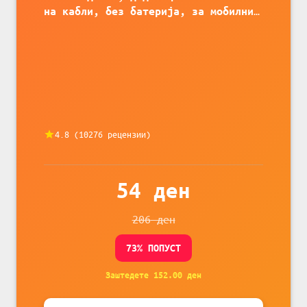
на кабли, без батерија, за мобилни
телефони, комплет за заштита на
податочни линии
4.8
(
10276
рецензии)
54
ден
206
ден
73
% ПОПУСТ
Заштедете
152.00
ден