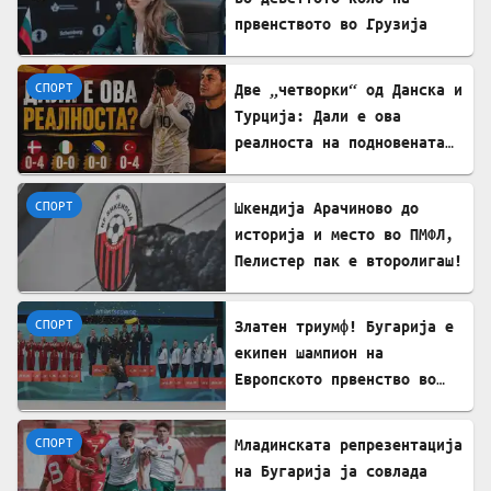
првенството во Грузија
СПОРТ
Две „четворки“ од Данска и
Турција: Дали е ова
реалноста на подновената
Македонија?
СПОРТ
Шкендија Арачиново до
историја и место во ПМФЛ,
Пелистер пак e второлигаш!
СПОРТ
Златен триумф! Бугарија е
екипен шампион на
Европското првенство во
ритмичка гимнастика
СПОРТ
Младинската репрезентација
на Бугарија ја совлада