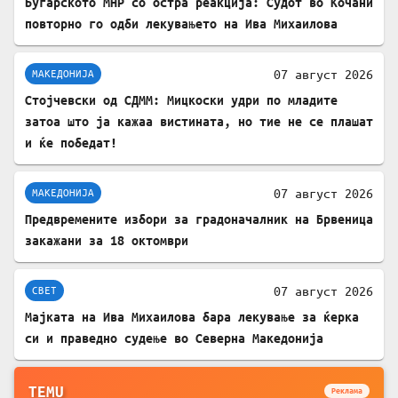
Бугарското МНР со остра реакција: Судот во Кочани
повторно го одби лекувањето на Ива Михаилова
07 август 2026
МАКЕДОНИЈА
Стојчевски од СДММ: Мицкоски удри по младите
затоа што ја кажаа вистината, но тие не се плашат
и ќе победат!
07 август 2026
МАКЕДОНИЈА
Предвремените избори за градоначалник на Брвеница
закажани за 18 октомври
07 август 2026
СВЕТ
Мајката на Ива Михаилова бара лекување за ќерка
си и праведно судење во Северна Македонија
TEMU
Реклама