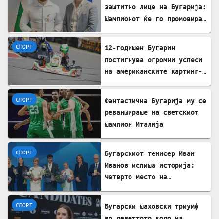
заштитно лице на Бугарија:
Шампионот ќе го промовира
домашниот туризам пред
светот
СПОРТ
12-годишен Бугарин
постигнува огромни успеси
на американските картинг-
патеки
СПОРТ
Фантастична Бугарија му се
реваншираше на светскиот
шампион Италија
СПОРТ
Бугарскиот тенисер Иван
Иванов испиша историја:
Четврто место на
престижните европски
награди „Пјотр Нуровски“
СПОРТ
Бугарски шаховски триумф
во деветтото коло на