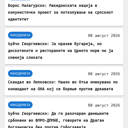
Борис Малагурски: Македонската нација е
комунистички проект за поткопување на српскиот
идентитет
08 август 2026
МАКЕДОНИЈА
Љубчо Георгиевски: Ја мразев Бугарија, но
дискотеките и рестораните на Црното море ми ја
сменија сликата
08 август 2026
МАКЕДОНИЈА
Скандал во Липковско: Маало во Отља именувано по
командант на ОНА кој се бореше против државата
08 август 2026
МАКЕДОНИЈА
Љубчо Георгиевски: Да ги разочарам денешните
србомани во ВМРО-ДПМНЕ, говорите на Драган
Богдановски беа против Србославија