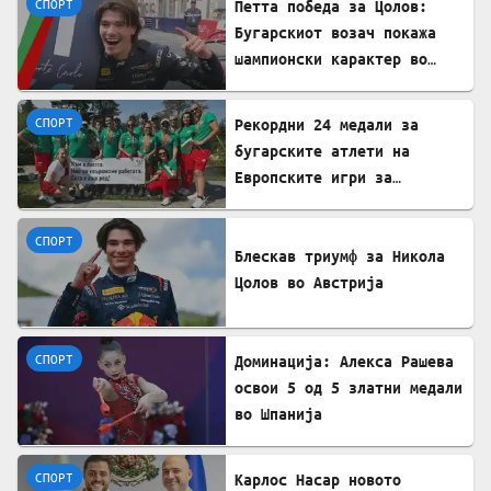
СПОРТ
Петта победа за Цолов:
Бугарскиот возач покажа
шампионски карактер во
Формула 2
СПОРТ
Рекордни 24 медали за
бугарските атлети на
Европските игри за
трансплантирани
СПОРТ
Блескав триумф за Никола
Цолов во Австрија
СПОРТ
Доминација: Алекса Рашева
освои 5 од 5 златни медали
во Шпанија
СПОРТ
Карлос Насар новото