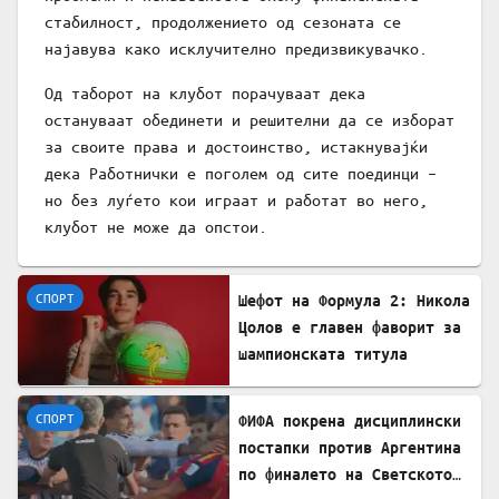
стабилност, продолжението од сезоната се
најавува како исклучително предизвикувачко.
Од таборот на клубот порачуваат дека
остануваат обединети и решителни да се изборат
за своите права и достоинство, истакнувајќи
дека Работнички е поголем од сите поединци –
но без луѓето кои играат и работат во него,
клубот не може да опстои.
СПОРТ
Шефот на Формула 2: Никола
Цолов е главен фаворит за
шампионската титула
СПОРТ
ФИФА покрена дисциплински
постапки против Аргентина
по финалето на Светското