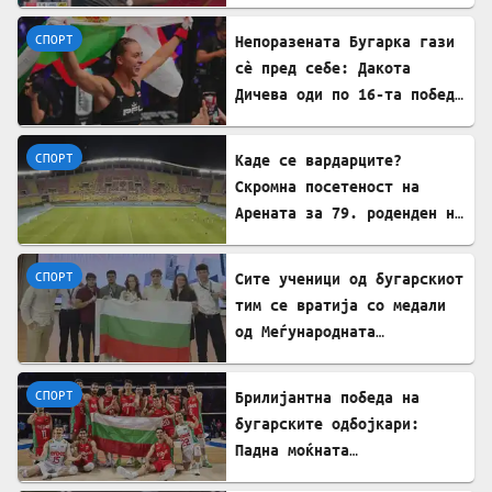
првенство
СПОРТ
Непоразената Бугарка гази
сè пред себе: Дакота
Дичева оди по 16-та победа
во низа во ММА
СПОРТ
Каде се вардарците?
Скромна посетеност на
Арената за 79. роденден на
најтрофејниот!
СПОРТ
​Сите ученици од бугарскиот
тим се вратија со медали
од Меѓународната
олимпијада по економија во
Кина
СПОРТ
Брилијантна победа на
бугарските одбојкари:
Падна моќната
репрезентација на САД