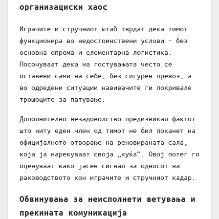
организациски хаос
Играчите и стручниот штаб тврдат дека тимот
функционира во недостоинствени услови – без
основна опрема и елементарна логистика.
Посочуваат дека на гостувањата често се
оставени сами на себе, без сигурен превоз, а
во одредени ситуации навивачите ги покривале
трошоците за патување.
Дополнително незадоволство предизвикал фактот
што ниту еден член од тимот не бил поканет на
официјалното отворање на реновираната сала,
која ја нарекуваат своја „куќа“. Овој потег го
оценуваат како јасен сигнал за односот на
раководството кон играчите и стручниот кадар.
Обвинувања за неисполнети ветувања и
прекината комуникација