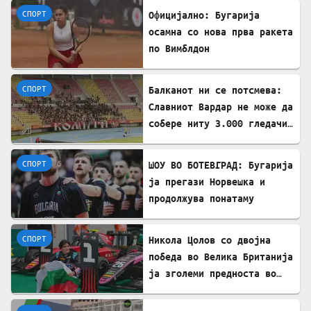
СПОРТ
Официјално: Бугарија
осамна со нова прва ракета
по Вимблдон
СПОРТ
Балканот ни се потсмева:
Славниот Вардар не може да
собере ниту 3.000 гледачи
за меч во Лига на
шампиони!!?
СПОРТ
ШОУ ВО БОТЕВГРАД: Бугарија
ја прегази Норвешка и
продолжува понатаму
СПОРТ
Никола Цолов со двојна
победа во Велика Британија
ја зголеми предноста во
Формула 2