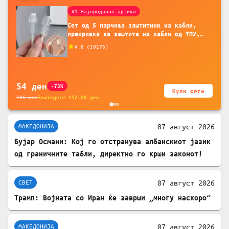
#1 Најпродаван артикл
Сет од 5 парчиња заштитник на кабли,
прекривка за заштита на кабли од ТПУ,
додатоци за заштита на кабли, без
4.8
(
10276
)
батерија, за мобилни телефони, комплет
за заштита на податочни линии
54
ден
-73%
Купи сега
206
ден
Заштедете
152.00
ден
07 август 2026
МАКЕДОНИЈА
Бујар Османи: Кој го отстранува албанскиот јазик
од граничните табли, директно го крши законот!
07 август 2026
СВЕТ
Трамп: Војната со Иран ќе заврши „многу наскоро“
07 август 2026
МАКЕДОНИЈА