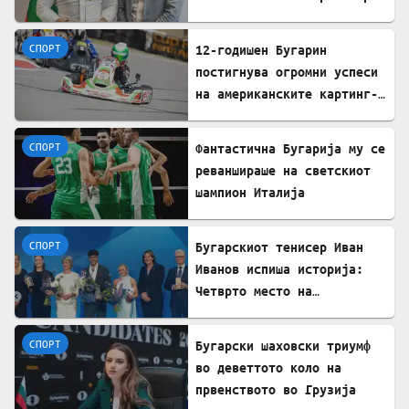
домашниот туризам пред
светот
СПОРТ
12-годишен Бугарин
постигнува огромни успеси
на американските картинг-
патеки
СПОРТ
Фантастична Бугарија му се
реваншираше на светскиот
шампион Италија
СПОРТ
Бугарскиот тенисер Иван
Иванов испиша историја:
Четврто место на
престижните европски
награди „Пјотр Нуровски“
СПОРТ
Бугарски шаховски триумф
во деветтото коло на
првенството во Грузија