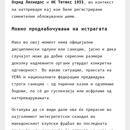
и
, во контекст
Охрид Лихнидос
ФК Тетекс 1953
на натпревари кај кои биле регистрирани
сомнителни обложувачки шеми.
Можно продлабочување на истрагата
Иако во овој момент нема официјални
дисциплински одлуки или санкции, јасно е дека
случајот може да добие сериозни размери
доколку надлежните органи утврдат конкретна
одговорност. Во вакви ситуации, праксата на
УЕФА и националните федерации предвидува
строги санкции – од парични казни и одземање
бодови, па сè до суспензија или исфрлање од
натпреварувањата.
Останува да се види дали ова ќе прерасне во
најголемиот интегритетски скандал во
македонскиот клупски фудбал во последната