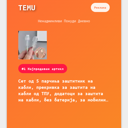
TEMU
Реклама
Ненадминливи Понуди Дневно
#1 Најпродаван артикл
Сет од 5 парчиња заштитник на
кабли, прекривка за заштита на
кабли од ТПУ, додатоци за заштита
на кабли, без батерија, за мобилни
телефони, комплет за заштита на
податочни линии