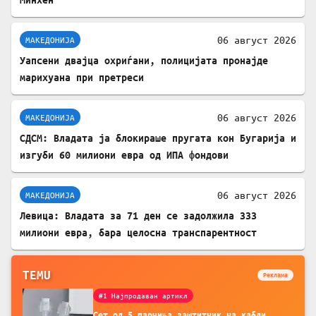
06 август 2026
МАКЕДОНИЈА
Уапсени двајца охриѓани, полицијата пронајде
марихуана при претреси
06 август 2026
МАКЕДОНИЈА
СДСМ: Владата ја блокираше пругата кон Бугарија и
изгуби 60 милиони евра од ИПА фондови
06 август 2026
МАКЕДОНИЈА
Левица: Владата за 71 ден се задолжила 333
милиони евра, бара целосна транспарентност
TEMU
Реклама
#1 Најпродаван артикл
Сет од 5 парчиња заштитник на кабли,