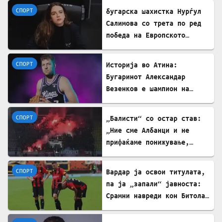
СПОРТ
бугарска шахистка Нурѓул
Салимова со трета по ред
победа на Европското
првенство во шах во
Грузија
СПОРТ
Историја во Атина:
Бугаринот Александар
Везенков е шампион на
Европа со Олимпијакос!
СПОРТ
„Балисти“ со остар став:
„Ние сме Албанци и не
прифаќаме понижување,
сакаме правда и фер
судење!“
СПОРТ
Вардар ја освои титулата,
па ја „запали“ јавноста:
Срамни навреди кон Битола
и Каролина Гочева