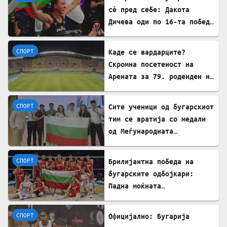
сè пред себе: Дакота
Дичева оди по 16-та победа
во низа во ММА
СПОРТ
Каде се вардарците?
Скромна посетеност на
Арената за 79. роденден на
најтрофејниот!
СПОРТ
​Сите ученици од бугарскиот
тим се вратија со медали
од Меѓународната
олимпијада по економија во
Кина
СПОРТ
Брилијантна победа на
бугарските одбојкари:
Падна моќната
репрезентација на САД
СПОРТ
Официјално: Бугарија