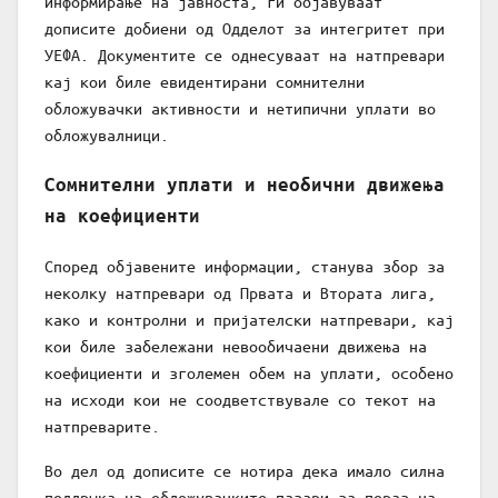
информирање на јавноста, ги објавуваат
дописите добиени од Одделот за интегритет при
УЕФА. Документите се однесуваат на натпревари
кај кои биле евидентирани сомнителни
обложувачки активности и нетипични уплати во
обложувалници.
Сомнителни уплати и необични движења
на коефициенти
Според објавените информации, станува збор за
неколку натпревари од Првата и Втората лига,
како и контролни и пријателски натпревари, кај
кои биле забележани невообичаени движења на
коефициенти и зголемен обем на уплати, особено
на исходи кои не соодветствувале со текот на
натпреварите.
Во дел од дописите се нотира дека имало силна
поддршка на обложувачките пазари за пораз на