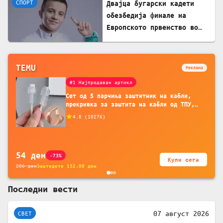
СПОРТ
Двајца бугарски кадети
обезбедија финале на
Европското првенство во
борба
TEMU
Реклама
#1 Најпродаван артикл
Сет од 5 парчиња заштитник на кабли,
прекривка за заштита на кабли од ТПУ,
додатоци за заштита на кабли, без
4.8
(
10276
)
батерија, за мобилни телефони, комплет
за заштита на податочни линии
54
ден
-73%
Купи сега
206
ден
Заштедете
152.00
ден
Последни вести
07 август 2026
СВЕТ