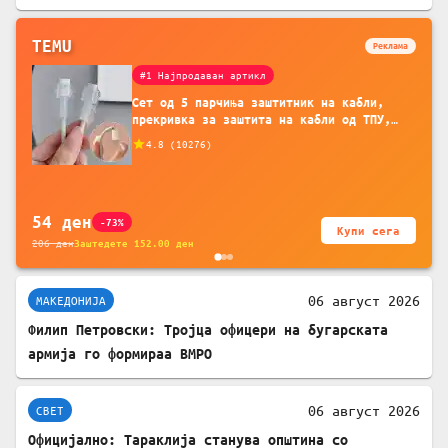
TEMU
Реклама
#1 Најпродаван артикл
Сет од 5 парчиња заштитник на кабли,
прекривка за заштита на кабли од ТПУ,
додатоци за заштита на кабли, без
4.8
(
10276
)
батерија, за мобилни телефони, комплет
за заштита на податочни линии
54
ден
-73%
Купи сега
206
ден
Заштедете
152.00
ден
06 август 2026
МАКЕДОНИЈА
Филип Петровски: Тројца офицери на бугарската
армија го формираа ВМРО
06 август 2026
СВЕТ
Официјално: Тараклија станува општина со