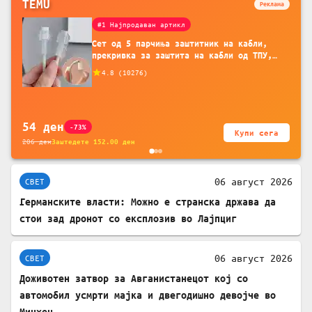
TEMU
Реклама
#1 Најпродаван артикл
Сет од 5 парчиња заштитник на кабли,
прекривка за заштита на кабли од ТПУ,
додатоци за заштита на кабли, без
4.8
(
10276
)
батерија, за мобилни телефони, комплет
за заштита на податочни линии
54
ден
-73%
Купи сега
206
ден
Заштедете
152.00
ден
06 август 2026
СВЕТ
Германските власти: Можно е странска држава да
стои зад дронот со експлозив во Лајпциг
06 август 2026
СВЕТ
Доживотен затвор за Авганистанецот кој со
автомобил усмрти мајка и двегодишно девојче во
Минхен