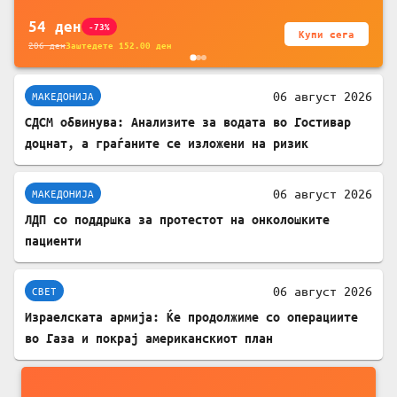
54
ден
-73%
Купи сега
206
ден
Заштедете
152.00
ден
06 август 2026
МАКЕДОНИЈА
СДСМ обвинува: Анализите за водата во Гостивар
доцнат, а граѓаните се изложени на ризик
06 август 2026
МАКЕДОНИЈА
ЛДП со поддршка за протестот на онколошките
пациенти
06 август 2026
СВЕТ
Израелската армија: Ќе продолжиме со операциите
во Газа и покрај американскиот план