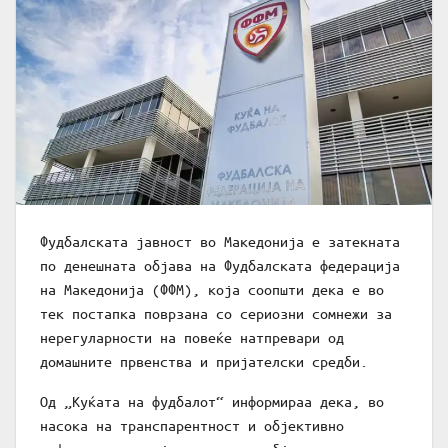
Фудбалската јавност во Македонија е затекната
по денешната објава на Фудбалската федерација
на Македонија (ФФМ), која соопшти дека е во
тек постапка поврзана со сериозни сомнежи за
нерегуларности на повеќе натпревари од
домашните првенства и пријателски средби.
Од „Куќата на фудбалот“ информираа дека, во
насока на транспарентност и објективно