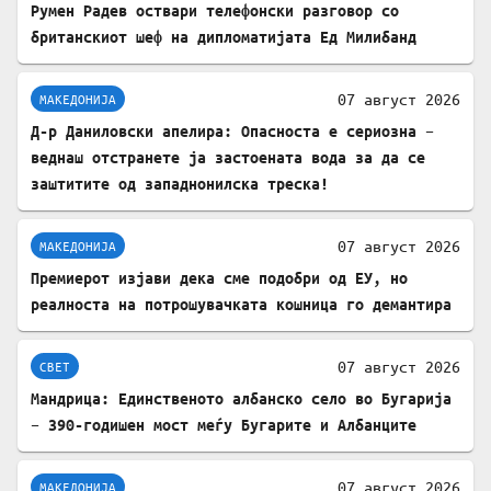
Румен Радев оствари телефонски разговор со
британскиот шеф на дипломатијата Ед Милибанд
07 август 2026
МАКЕДОНИЈА
Д-р Даниловски апелира: Опасноста е сериозна –
веднаш отстранете ја застоената вода за да се
заштитите од западнонилска треска!
07 август 2026
МАКЕДОНИЈА
Премиерот изјави дека сме подобри од ЕУ, но
реалноста на потрошувачката кошница го демантира
07 август 2026
СВЕТ
Мандрица: Единственото албанско село во Бугарија
– 390-годишен мост меѓу Бугарите и Албанците
07 август 2026
МАКЕДОНИЈА