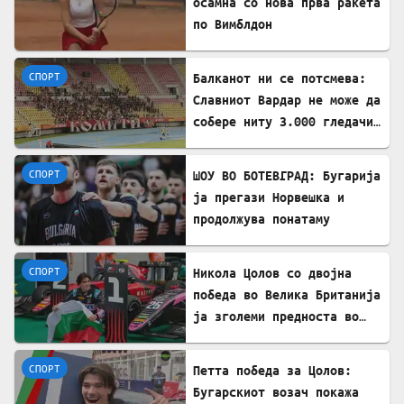
осамна со нова прва ракета
по Вимблдон
СПОРТ
Балканот ни се потсмева:
Славниот Вардар не може да
собере ниту 3.000 гледачи
за меч во Лига на
шампиони!!?
СПОРТ
ШОУ ВО БОТЕВГРАД: Бугарија
ја прегази Норвешка и
продолжува понатаму
СПОРТ
Никола Цолов со двојна
победа во Велика Британија
ја зголеми предноста во
Формула 2
СПОРТ
Петта победа за Цолов:
Бугарскиот возач покажа