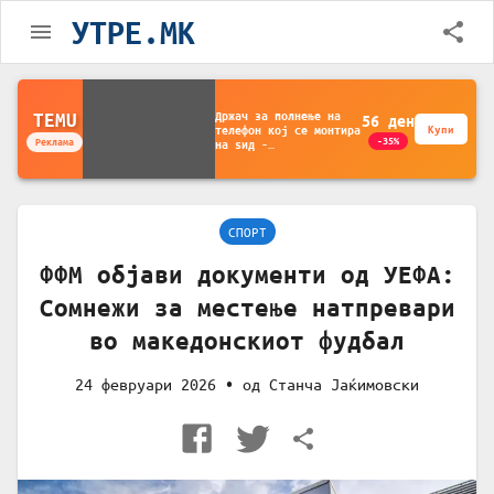
УТРЕ.MK
Држач за полнење на
TEMU
56
ден
телефон кој се монтира
Купи
-35%
Реклама
на ѕид -
Мултифункционален
пластичен организатор
за чување на покрај
кревет и за ТВ
далечински управувач
СПОРТ
ФФМ објави документи од УЕФА:
Сомнежи за местење натпревари
во македонскиот фудбал
24 февруари 2026
• од
Станча Јаќимовски