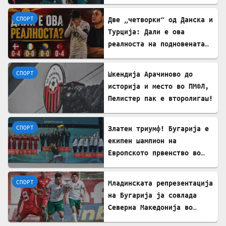
СПОРТ
Две „четворки“ од Данска и
Турција: Дали е ова
реалноста на подновената
Македонија?
СПОРТ
Шкендија Арачиново до
историја и место во ПМФЛ,
Пелистер пак e второлигаш!
СПОРТ
Златен триумф! Бугарија е
екипен шампион на
Европското првенство во
ритмичка гимнастика
СПОРТ
Младинската репрезентација
на Бугарија ја совлада
Северна Македонија во
пријателски натпревар