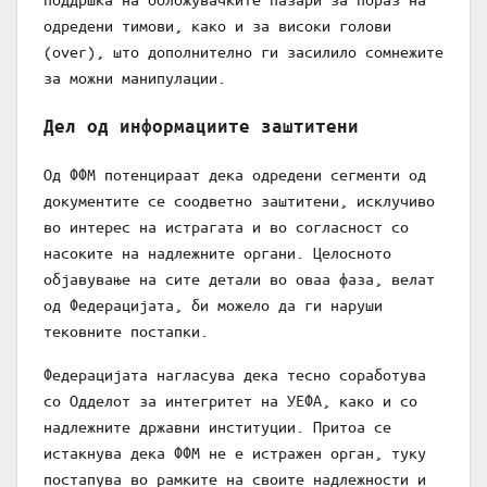
одредени тимови, како и за високи голови
(over), што дополнително ги засилило сомнежите
за можни манипулации.
Дел од информациите заштитени
Од ФФМ потенцираат дека одредени сегменти од
документите се соодветно заштитени, исклучиво
во интерес на истрагата и во согласност со
насоките на надлежните органи. Целосното
објавување на сите детали во оваа фаза, велат
од Федерацијата, би можело да ги наруши
тековните постапки.
Федерацијата нагласува дека тесно соработува
со Одделот за интегритет на УЕФА, како и со
надлежните државни институции. Притоа се
истакнува дека ФФМ не е истражен орган, туку
постапува во рамките на своите надлежности и