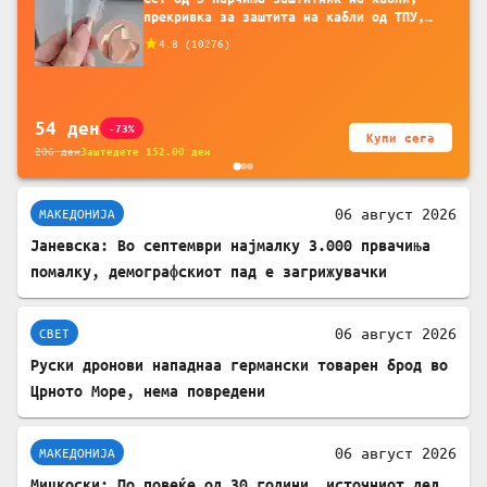
прекривка за заштита на кабли од ТПУ,
додатоци за заштита на кабли, без
4.8
(
10276
)
батерија, за мобилни телефони, комплет
за заштита на податочни линии
54
ден
-73%
Купи сега
206
ден
Заштедете
152.00
ден
06 август 2026
МАКЕДОНИЈА
Јаневска: Во септември најмалку 3.000 првачиња
помалку, демографскиот пад е загрижувачки
06 август 2026
СВЕТ
Руски дронови нападнаа германски товарен брод во
Црното Море, нема повредени
06 август 2026
МАКЕДОНИЈА
Мицкоски: По повеќе од 30 години, источниот дел