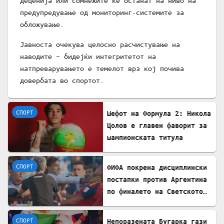
деценија или сомнежите ќе останат на ниво на
предупредување од мониторинг-системите за
обложување.
Јавноста очекува целосно расчистување на
наводите – бидејќи интегритетот на
натпреварувањето е темелот врз кој почива
довербата во спортот.
СПОРТ
Шефот на Формула 2: Никола
Цолов е главен фаворит за
шампионската титула
СПОРТ
ФИФА покрена дисциплински
постапки против Аргентина
по финалето на Светското
првенство
СПОРТ
Непоразената Бугарка гази