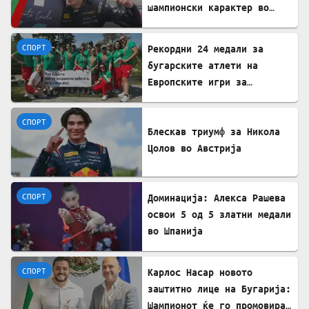
шампионски карактер во
Формула 2
СПОРТ
Рекордни 24 медали за
бугарските атлети на
Европските игри за
трансплантирани
СПОРТ
Блескав триумф за Никола
Цолов во Австрија
СПОРТ
Доминација: Алекса Рашева
освои 5 од 5 златни медали
во Шпанија
СПОРТ
Карлос Насар новото
заштитно лице на Бугарија:
Шампионот ќе го промовира