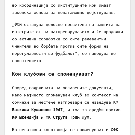
во координација со институциите кои имаат
законска основа за понатамошно дејствување.
„ФФМ останува целосно посветена на заштита на
интегритетот на натпреварувањето и ќе продолжи
со активна соработка со сите релевантни
чинители во борбата против сите форми на
нерегуларности во фудбалот“, се наведува во
соопштението.
Кои клубови се споменуваат?
Според содржината на објавените документи,
како најчесто споменуван клуб во контекст на
сомнежи за местење натпревари се наведува
КФ
, и тоа за средби против
Башкими Куманово 1947
и
.
КФ Шкендија
ФК Струга Трим Лум
Во негативна конотација се споменуваат и
ГФК