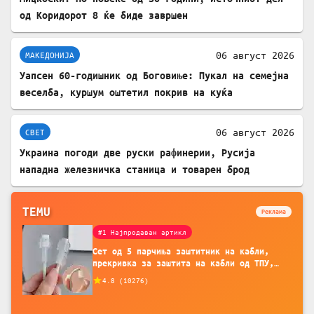
од Коридорот 8 ќе биде завршен
06 август 2026
МАКЕДОНИЈА
Уапсен 60-годишник од Боговиње: Пукал на семејна
веселба, куршум оштетил покрив на куќа
06 август 2026
СВЕТ
Украина погоди две руски рафинерии, Русија
нападна железничка станица и товарен брод
TEMU
Реклама
#1 Најпродаван артикл
Сет од 5 парчиња заштитник на кабли,
прекривка за заштита на кабли од ТПУ,
додатоци за заштита на кабли, без
4.8
(
10276
)
батерија, за мобилни телефони, комплет
за заштита на податочни линии