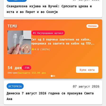
Скандалозна изјава на Вучиќ: Српската црква е
иста и во Пирот и во Скопје
TEMU
Реклама
#1 Најпродаван артикл
Сет од 5 парчиња заштитник на кабли,
прекривка за заштита на кабли од ТПУ,
додатоци за заштита на кабли, без
4.8
(
10276
)
батерија, за мобилни телефони, комплет
за заштита на податочни линии
54
ден
-73%
Купи сега
206
ден
Заштедете
152.00
ден
07 август 2026
ИСТОРИЈА
Денеска 7 август 2026 година се празнува Света
Ана