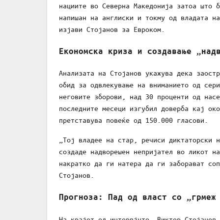
нациите во Северна Македонија затоа што б
напишан на англиски и токму од владата на
изјави Стојанов за Евроком.
Економска криза и создавање „над
Анализата на Стојанов укажува дека заостр
обид за одвлекување на вниманието од сери
неговите зборови, над 30 проценти од насе
последните месеци изгубил доверба кај око
претставува повеќе од 150.000 гласови.
„Тој владее на стар, речиси диктаторски н
создаде надворешен непријател во ликот на
накратко да ги натера да ги заборават соп
Стојанов.
Прогноза: Пад од власт со „грмеж
На крајот од интервјуто, Виктор Стојанов 