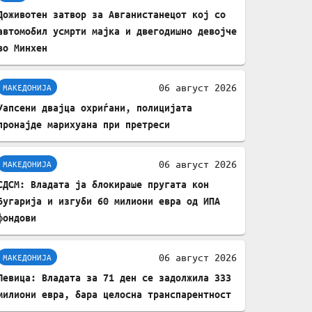
податочни линии
Доживотен затвор за Авганистанецот кој со
автомобил усмрти мајка и двегодишно девојче
во Минхен
06 август 2026
МАКЕДОНИЈА
Уапсени двајца охриѓани, полицијата
пронајде марихуана при претреси
06 август 2026
МАКЕДОНИЈА
СДСМ: Владата ја блокираше пругата кон
Бугарија и изгуби 60 милиони евра од ИПА
фондови
06 август 2026
МАКЕДОНИЈА
Левица: Владата за 71 ден се задолжила 333
милиони евра, бара целосна транспарентност