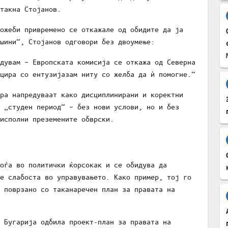
такна Стојанов.
ожеби привремено се откажале од обидите да ја
шини“, Стојанов одговори без двоумење:
дувам – Европската комисија се откажа од Северна
цира со ентузијазам ниту со желба да ѝ помогне.“
ра напредуваат како дисциплинирани и коректни
 „студен период“ – без нови услови, но и без
исполни преземените обврски.
оѓа во политички ќорсокак и се обидува да
е слабоста во управувањето. Како пример, тој го
 поврзано со таканаречен план за правата на
 Бугарија одбила проект-план за правата на