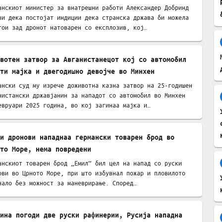
анскиот министер за внатрешни работи Александер Добринд
ви дека постојат индиции дека странска држава би можела
тои зад дронот натоварен со експлозив, кој…
вотен затвор за Авганистанецот кој со автомобил
ти мајка и двегодишно девојче во Минхен
ански суд му изрече доживотна казна затвор на 25-годишен
нистански државјанин за нападот со автомобил во Минхен
евруари 2025 година, во кој загинаа мајка и…
и дронови нападнаа германски товарен брод во
то Море, нема повредени
анскиот товарен брод „Емил“ бил цел на напад со руски
ови во Црното Море, при што избувнал пожар и пловилото
нало без можност за маневрирање. Според…
ина погоди две руски рафинерии, Русија нападна