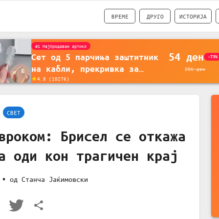
ВРЕМЕ
ДРУГО
ИСТОРИЈА
#1 Најпродавано
56
ден
Држач за полнење на
-35%
телефон кој се монтира на
87
ден
4.5
(
16742
)
ѕид - Мултифункционален
пластичен организатор за
чување на покрај кревет и
СВЕТ
за ТВ далечински управувач
вроком: Брисел се откажа
а оди кон трагичен крај
• од
Станча Јаќимовски