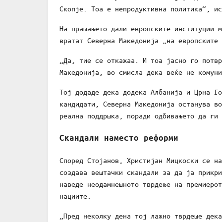
Скопје. Тоа е непродуктивна политика“, ис
На прашањето дали европските институции м
вратат Северна Македонија „на европските 
„Да, тие се откажаа. И тоа јасно го потвр
Македонија, во смисла дека веќе не комуни
Тој додаде дека додека Албанија и Црна Го
кандидати, Северна Македонија останува во
реална поддршка, поради одбивањето да ги 
Скандали наместо реформи
Според Стојанов, Христијан Мицкоски се на
создава вештачки скандали за да ја прикри
наведе неодамнешното тврдење на премиерот
нациите.
„Пред неколку дена тој лажно тврдеше дека