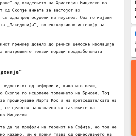
раце“ од владеењето на Христијан Мицкоски во
т од Скопје вината за застојот во
 се однапред осудени на неуспех. Ова го изјави
та „Македонија“, во ексклузивно интервју за
киот премиер довело до речиси целосна изолација
а внатрешните тензии поради продлабочената
едонија“
 недостигот од реформи и, како што вели,
о Скопје го исцрпеле трпението на Брисел. Тој
за проширување Марта Кос и на претседателката на
, се целосно запознаени со тактиките на
на Мицкоски.
та да ја префрли на теренот на Софија, но тоа не
но кажано, им е преку глава од однесувањето на