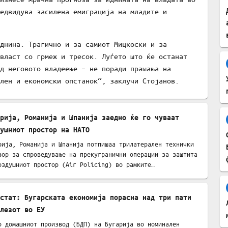
едвидува засилена емиграција на младите и
днина. Трагично и за самиот Мицкоски и за
власт со грмеж и тресок. Луѓето што ќе останат
д неговото владеење – не поради прашања на
лен и економски опстанок“, заклучи Стојанов.
рија, Романија и Шпанија заедно ќе го чуваат
ушниот простор на НАТО
рија, Романија и Шпанија потпишаа трилатерален технички
вор за спроведување на прекугранични операции за заштита
оздушниот простор (Air Policing) во рамките…
стат: Бугарската економија порасна над три пати
лезот во ЕУ
о домашниот производ (БДП) на Бугарија во номинален