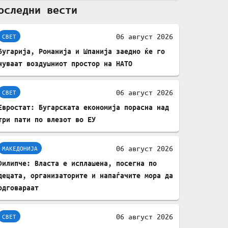
оследни вести
комплет за заштита на
податочни линии
06 август 2026
СВЕТ
Бугарија, Романија и Шпанија заедно ќе го
чуваат воздушниот простор на НАТО
06 август 2026
СВЕТ
Евростат: Бугарската економија порасна над
три пати по влезот во ЕУ
06 август 2026
МАКЕДОНИЈА
Филипче: Власта е исплашена, посегна по
децата, организаторите и напаѓачите мора да
одговараат
06 август 2026
СВЕТ