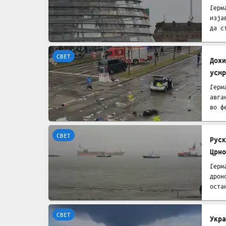
Герм
изја
да с
СВЕТ
Дожи
усмр
Герм
авга
во ф
СВЕТ
Руск
Црно
Герм
дрон
оста
СВЕТ
Укра