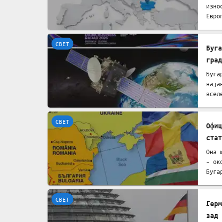
изно
Евро
СВЕТ
Буга
град
Буга
наја
всел
СВЕТ
Офиц
стат
Она 
– ок
Буга
СВЕТ
Герм
зад 