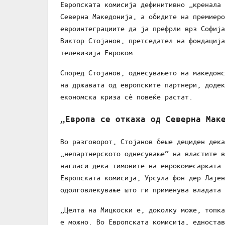
Европската комисија дефинитивно „кренала 
Северна Македонија, а обидите на премиеро
евроинтеграциите да ја префрли врз Софија
Виктор Стојанов, претседател на фондација
телевизија Евроком.
Според Стојанов, однесувањето на македонс
на државата од европските партнери, додек
економска криза сè повеќе растат.
„Европа се откажа од Северна Мак
Во разговорот, Стојанов беше дециден дека
„непартнерското однесување“ на властите в
нагласи дека тимовите на еврокомесарката 
Европската комисија, Урсула фон дер Лајен
одолговлекување што ги применува владата 
„Целта на Мицкоски е, доколку може, топка
е можно. Во Европската комисија, едностав