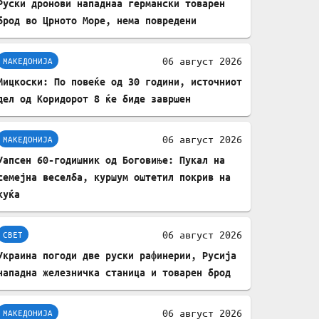
Руски дронови нападнаа германски товарен
брод во Црното Море, нема повредени
06 август 2026
МАКЕДОНИЈА
Мицкоски: По повеќе од 30 години, источниот
дел од Коридорот 8 ќе биде завршен
06 август 2026
МАКЕДОНИЈА
Уапсен 60-годишник од Боговиње: Пукал на
семејна веселба, куршум оштетил покрив на
куќа
06 август 2026
СВЕТ
Украина погоди две руски рафинерии, Русија
нападна железничка станица и товарен брод
06 август 2026
МАКЕДОНИЈА