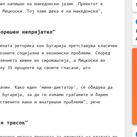
ил напишан на македонски јазик. Проектот е
 Мицкоски. Тој лаже дека е на македонски“,
ворешен непријател“
ената реторика кон Бугарија претставува класичен
озните социјални и економски проблеми. Според
лението живее во сиромаштија, а Мицкоски во
лу 35 проценти од своите гласачи, што
ачин. Како еден ‘мини-диктатор’, се обидува да
 Бугарија, за да ги измами граѓаните и барем
ствените маки и внатрешни проблеми“, рече
 и тресок“
изнесе мрачна прогноза за иднината на владата во