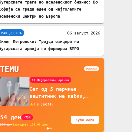
Бугарската трага во вселенскиот бизнис: Во
Софија се гради еден од најголемите
вселенски центри во Европа
06 август 2026
МАКЕДОНИЈА
Филип Петровски: Тројца офицери на
бугарската армија го формираа ВМРО
TEMU
Реклама
#1 Најпродаван артикл
Сет од 5 парчиња
заштитник на кабли,
прекривка за заштита на
4.8
(
10276
)
кабли од ТПУ, додатоци
54
ден
за заштита на кабли,
-73%
Купи сега
без батерија, за
206
ден
Заштедете
152.00
ден
мобилни телефони,