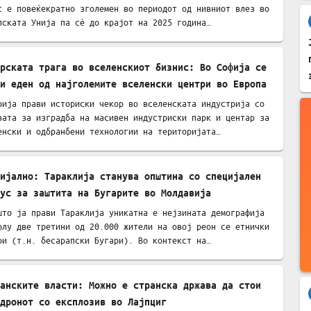
с е повеќекратно зголемен во периодот од нивниот влез во
пската Унија па сè до крајот на 2025 година…
рската трага во вселенскиот бизнис: Во Софија се
и еден од најголемите вселенски центри во Европа
рија прави историски чекор во вселенската индустрија со
вата за изградба на масивен индустриски парк и центар за
енски и одбранбени технологии на територијата…
ијално: Тараклија станува општина со специјален
ус за заштита на Бугарите во Молдавија
што ја прави Тараклија уникатна е нејзината демографија
олу две третини од 20.000 жители на овој реон се етнички
ри (т.н. бесарапски Бугари). Во контекст на…
анските власти: Можно е странска држава да стои
дронот со експлозив во Лајпциг