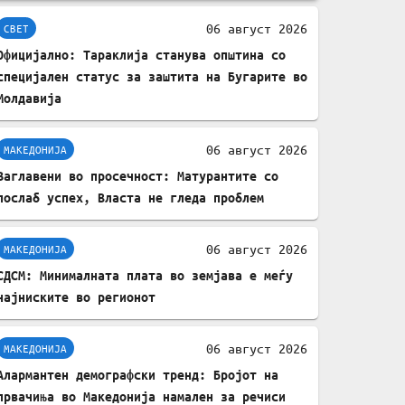
комплет за заштита на
06 август 2026
СВЕТ
податочни линии
Официјално: Тараклија станува општина со
специјален статус за заштита на Бугарите во
Молдавија
06 август 2026
МАКЕДОНИЈА
Заглавени во просечност: Матурантите со
послаб успех, Власта не гледа проблем
06 август 2026
МАКЕДОНИЈА
СДСМ: Минималната плата во земјава е меѓу
најниските во регионот
06 август 2026
МАКЕДОНИЈА
Алармантен демографски тренд: Бројот на
првачиња во Македонија намален за речиси