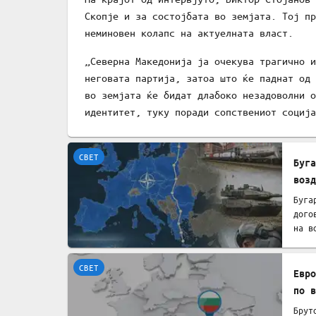
Скопје и за состојбата во земјата. Тој пр
неминовен колапс на актуелната власт.
„Северна Македонија ја очекува трагично и
неговата партија, затоа што ќе паднат од 
во земјата ќе бидат длабоко незадоволни о
идентитет, туку поради сопствениот соција
СВЕТ
Буга
возд
Буга
дого
на в
СВЕТ
Евро
по в
Брут